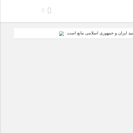
رشید ایران و جمهوری اسلامی مانع است
بین‌المللی اسلامی است
 اینها ایستاد
زیز ما مظهر امید است؛ صهیونیست‌ها مأیوس‌اند