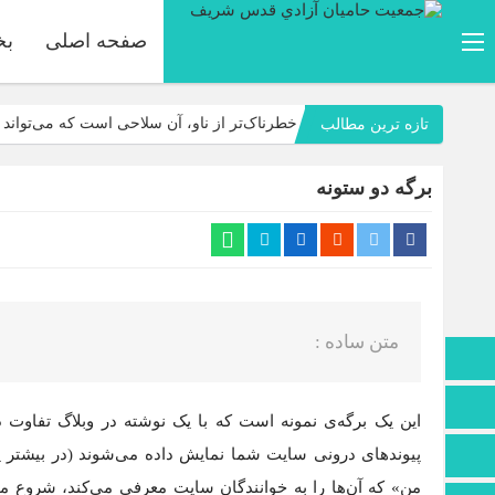
صفحه اصلی
بخ
خطرناک‌تر از ناو، آن سلاحی است که می‌تواند این
تازه ترین مطالب
دعوی بزرگ ایران اسلامی مقابله با نظم ناعادلا
برگه دو ستونه
دشمنِ لجوج، خبیث و متأسّفانه دارای امکانات، 
بدون تردید، ملّت ایران در جنگ دوازده‌روزه، ب
اختلاف جمهوری اسلامی و آمریکا یک اختلاف ت
علیه صهیون ملعون و آمریکای جنایتکار
متن ساده :
صفحه نخست
تماس با ما
این یک برگه‌ی نمونه است که با یک نوشته در وبلاگ تفاوت دا
پیوندهای درونی سایت شما نمایش داده می‌شوند (در بیشتر پوسته
اطلاعات سایت
من» که آن‌ها را به خوانندگان سایت معرفی می‌کند، شروع می‌