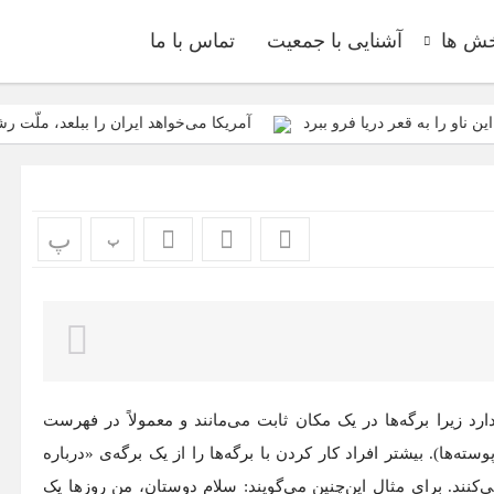
ش ها
آشنایی با جمعیت
تماس با ما
 ناو را به قعر دریا فرو ببرد
آمریکا می‌خواهد ایران را ببلعد، ملّت 
نه و تحکّم نظام سلطه در جهان کنونی، و روی آوردن به نظام عادلانه‌ی ملّی و 
معارف اسلامی، معارف شیعی و معارف انقلابی را هدف قرار داده؛ باید در مقابل
ه معنای واقعی کلمه، هم آمریکا را شکست داد، هم صهیونیست‌ها را
پ
پ
اکتیکی نیست، یک اختلاف موردی نیست، یک اختلاف ذاتی است
ایران ع
رد زیرا برگه‌ها در یک مکان ثابت می‌مانند و معمولاً در فهرست
‌ها). بیشتر افراد کار کردن با برگه‌ها را از یک برگه‌ی «درباره
کنند. برای مثال این‌چنین می‌گویند: سلام دوستان، من روزها یک