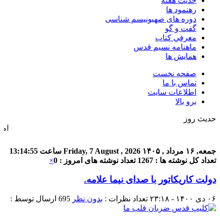
حديث هفته
رهنمود ها
دوره های صهیونیسم شناسی
گفت و گو
معرفي كتاب
ماهنامه نسيم قدس
همايش ها
صفحه نخست
تماس با ما
اطلاعات سایت
برو بالا
حدیث روز
امام علی (ع
جمعه, ۱۶ مرداد , ۱۴۰۵
Friday, 7 August , 2026
ساعت
13:14:55
تعداد کل نوشته ها : 1267
تعداد نوشته های امروز : 0
×
دولت کاریکاتور با صدای نیما علامه.
۰۶ دی ۱۴۰۰ - ۲۳:۱۸
تعداد نظرات :
بدون نظر
695
ارسال توسط :