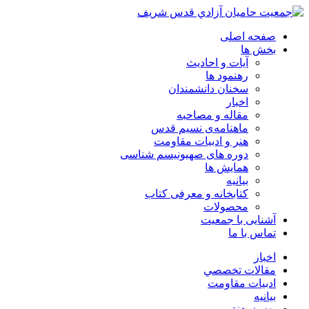
صفحه اصلی
بخش ها
آیات و احادیث
رهنمود ها
سخنان دانشمندان
اخبار
مقاله و مصاحبه
ماهنامه‌ی نسیم قدس
هنر و ادبیات مقاومت
دوره های صهیونیسم شناسی
همايش ها
بيانيه
کتابخانه و معرفی کتاب
محصولات
آشنایی با جمعیت
تماس با ما
اخبار
مقالات تخصصي
ادبيات مقاومت
بيانيه