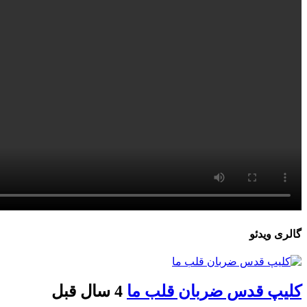
گالری ویدئو
کلیپ قدس ضربان قلب ما
4 سال قبل