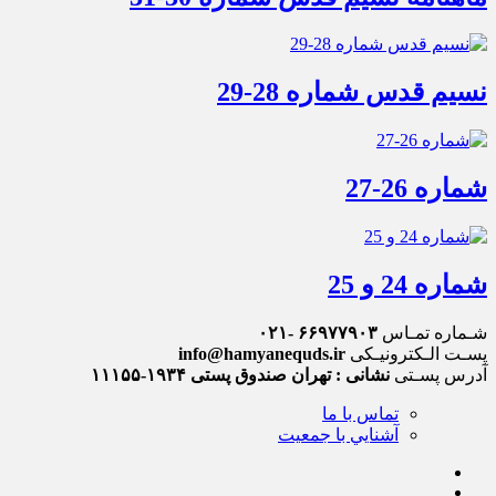
نسیم قدس شماره 28-29
شماره 26-27
شماره 24 و 25
شـماره تمـاس
۶۶۹۷۷۹۰۳ -۰۲۱
پسـت الـکترونیـکی
info@hamyanequds.ir
آدرس پسـتی
نشانی : تهران صندوق پستی ۱۹۳۴-۱۱۱۵۵
تماس با ما
آشنايي با جمعيت