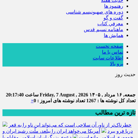
حديث هفته
رهنمود ها
دوره های صهیونیسم شناسی
گفت و گو
معرفي كتاب
ماهنامه نسيم قدس
همايش ها
صفحه نخست
تماس با ما
اطلاعات سایت
برو بالا
حدیث روز
جمعه, ۱۶ مرداد , ۱۴۰۵
Friday, 7 August , 2026
ساعت
20:17:40
تعداد کل نوشته ها : 1267
تعداد نوشته های امروز : 0
×
تازه ترین مطالب
خطرناک‌تر از ناو، آن سلاحی است که می‌تواند این ناو را به قعر
دریا فرو ببرد
آمریکا می‌خواهد ایران را ببلعد، ملّت رشید ایران و
جمهوری اسلامی مانع است
دعوی بزرگ ایران اسلامی مقابله با