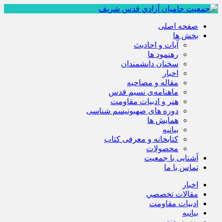
صفحه اصلی
بخش ها
آیات و احادیث
رهنمود ها
سخنان دانشمندان
اخبار
مقاله و مصاحبه
ماهنامه‌ی نسیم قدس
هنر و ادبیات مقاومت
دوره های صهیونیسم شناسی
همايش ها
بيانيه
کتابخانه و معرفی کتاب
محصولات
آشنایی با جمعیت
تماس با ما
اخبار
مقالات تخصصي
ادبيات مقاومت
بيانيه