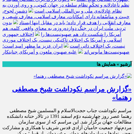
نظم ناعادلانه و تحکّم نظام سلطه در جهان کنونی، و روی آوردن به
نظام عادلانه‌ی ملّی و بین‌المللی اسلامی است
دشمنِ لجوج،
خبیث و متأسّفانه دارای امکانات، معارف اسلامی، معارف شیعی و
معارف انقلابی را هدف قرار داده؛ باید در مقابل اینها ایستاد
بدون
تردید، ملّت ایران در جنگ دوازده‌روزه، به معنای واقعی کلمه، هم
آمریکا را شکست داد، هم صهیونیست‌ها را
اختلاف جمهوری
اسلامی و آمریکا یک اختلاف تاکتیکی نیست، یک اختلاف موردی
نیست، یک اختلاف ذاتی است
ایران عزیز ما مظهر امید است؛
صهیونیست‌ها مأیوس‌اند
علیه صهیون ملعون و آمریکای جنایتکار
آرشیو » همايش ها
«گزارش مراسم نکوداشت شیخ مصطفی
رهنما»
مراسم نکوداشت جناب حجت‌الاسلام و المسلمین شیخ مصطفی
رهنما عصر روز چهارشنبه دوّم اسفند 1391 در تالار حنانه دانشکده
مطالعات جهان برگزار شد. این مراسم که از سوی سازمان
مردم‌نهاد جمعیت حامیان آزادی قدس شریف با همکاری و مشارکت
بعضی نهادها و سازمان‌های دولتی و غیردولتی از قبیل؛ مرکز