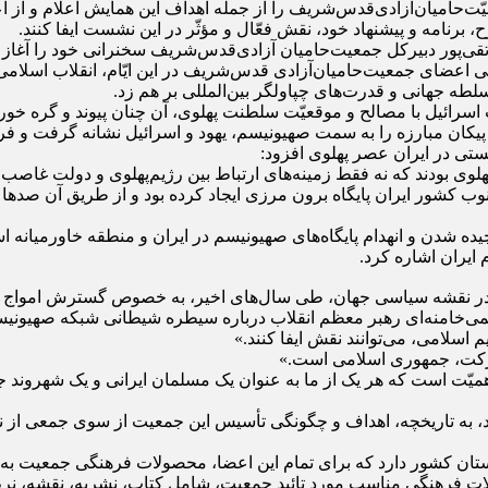
معیّت‌حامیان‌آزادی‌قدس‌شریف را از جمله اهداف این همایش اعلام و ا
 برنامه و پیشنهاد خود، نقش فعّال و مؤثّر در این نشست ایفا کنند.
قی‌پور دبیرکل جمعیت‌حامیان آزادی‌قدس‌شریف سخنرانی خود را آغاز 
 اعضای جمعیت‌حامیان‌آزادی قدس‌شریف در این ایّام، انقلاب اسلامی 
سلطه جهانی و قدرت‌های چپاولگر بین‌المللی بر هم زد.
رائیل با مصالح و موقعیّت سلطنت پهلوی، آن چنان پیوند و گره خورده
پیکان مبارزه را به سمت صهیونیسم، یهود و اسرائیل نشانه گرفت و ف
ستی در ایران عصر پهلوی افزود:
 بودند که نه فقط زمینه‌های ارتباط بین رژیم‌پهلوی و دولت غاصب اسرا
وب کشور ایران پایگاه برون مرزی ایجاد کرده بود و از طریق آن صد
ه شدن و انهدام پایگاه‌های صهیونیسم در ایران و منطقه خاورمیانه اس
ایران اشاره کرد.
ن در نقشه سیاسی جهان، طی سال‌های اخیر، به خصوص گسترش امواج بیدار
ی‌خامنه‌ای رهبر معظم انقلاب درباره سیطره شیطانی شبکه صهیونیستی ب
سلامی، می‌توانند نقش ایفا کنند.»
حرکت، جمهوری اسلامی است.»
اهمیّت است که هر یک از ما به عنوان یک مسلمان ایرانی و یک شهروند 
به تاریخچه،‌ اهداف ‌و چگونگی‌ تأسیس این جمعیت از سوی جمعی از نو
ت فرهنگی مناسب مورد تائید جمعیت، شامل کتاب، نشریه، نقشه، نرم 