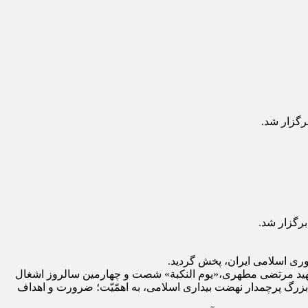
اد شهید مرتضی مطهری،«یوم النکبة» شصت و چهارمین سالروز اشغال
رگ پرچمدار نهضت بیداری اسلامی، به اهمّیّت؛ ضرورت و اهداف