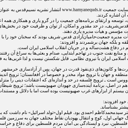
برگزاری‌ دوره‌های‌ صهیونیسم‌شناسی‌ در‌ دانشگاه‌‌های‌ مختلف‌ کشو
آن اشاره کردند.
ت، توسعه و ارتقای برنامه‌های جمعیت را در گرو یاری و همکاری هم
قدس‌شریف، در حد مقدور و امکان، از توان و ظرفیت خود در بخش‌ها
یأت مؤسس و هیأت مدیره یاری دهند.
 مدیره جمعیت‌حامیان‌آزادی قدس شریف بودند که سخنان خود را با م
طقه و بلکه جهان برشمردند و افزودند:
منابع نفت جنوب در تهاجم ابتدایی، صدام و بعثی‌ها به سراغ آن رفتن
اسلامی ایران با نیروی نظامی، قابل شکستن نیست و لذا غربی‌ها به فکر
رت‌ها و کانون‌های ذی‌نفوذ قدرت در جهان، پس از آزادسازی خرمشهر ا
طقه و جهان با ترویج مواد مخدر و خصوصاً در افغانستان؛ ترویج اندی
اووس است ـ ترویج فلسفه در حد و اندازه‌ای که اعتقادات دینی را متز
 هم در اصل، برنامة آینده‌سازی جهودان صهیونیست باشد؛ ترویج شیطان پ
ود افزودند:
یشتر بشناساند.
تر سیدمحمدکاظم احمدی بود. فیلم اول«تولد اسرائیل» نام داشت که بر
 جهانی اول، کوچ و انتقال یهودیان نقاط مختلف جهان به سرزمین فلس
یم فلسطین، نبرد و ایستادگی بی امان مردم فلسطین برای دفاع و حراس