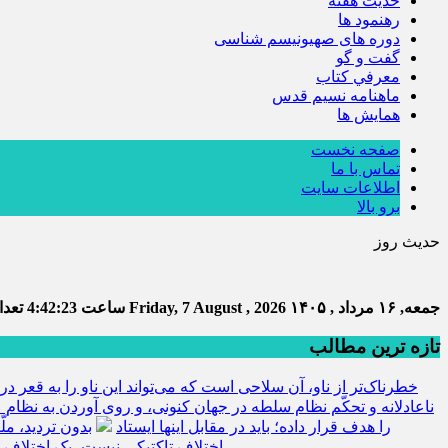
حديث هفته
رهنمود ها
دوره های صهیونیسم شناسی
گفت و گو
معرفي كتاب
ماهنامه نسيم قدس
همايش ها
صفحه نخست
تماس با ما
اطلاعات سایت
برو بالا
حدیث روز
جمعه, ۱۶ مرداد , ۱۴۰۵
Friday, 7 August , 2026
ساعت
4:42:24
تعداد
تازه ترین مطالب
خطرناک‌تر از ناو، آن سلاحی است که می‌تواند این ناو را به قعر دری
ناعادلانه و تحکّم نظام سلطه در جهان کنونی، و روی آوردن به نظام ع
را هدف قرار داده؛ باید در مقابل اینها ایستاد
بدون تردید، مل
اختلاف تاکتیکی نیست، یک اختلاف