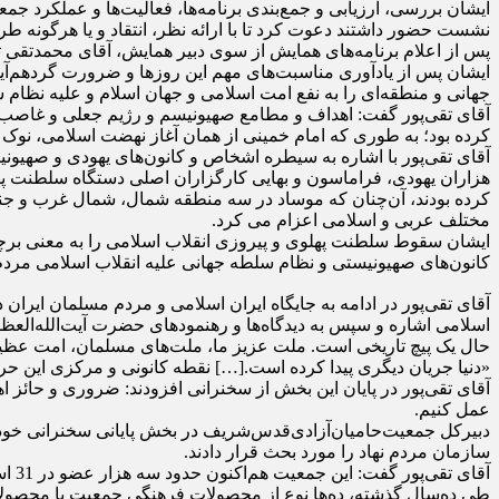
ایشان بررسی، ارزیابی و جمع‌بندی برنامه‌ها، فعالیت‌ها و عملکرد ج
نشست حضور داشتند دعوت کرد تا با ارائه نظر، انتقاد و یا هرگونه طرح،
پس از اعلام برنامه‌های همایش از سوی دبیر همایش، آقای محمدتقی ت
ایشان پس از یادآوری مناسبت‌های مهم این روزها و ضرورت گردهم‌آیی
جهانی و منطقه‌ای را به نفع امت اسلامی و جهان‌ اسلام و علیه نظام‌ 
آقای تقی‌پور گفت: اهداف و مطامع صهیونیسم و رژیم جعلی و غاصب اس
کرده بود؛ به طوری که امام خمینی از همان آغاز نهضت اسلامی، نوک 
آقای تقی‌پور با اشاره به سیطره اشخاص و کانون‌های یهودی و صهیونی
هزاران یهودی، فراماسون و بهایی کارگزاران اصلی دستگاه سلطنت پهلوی
کرده بودند، آن‌چنان که موساد در سه منطقه شمال، شمال غرب و جن
مختلف عربی و اسلامی اعزام می کرد.
ایشان سقوط سلطنت پهلوی و پیروزی انقلاب اسلامی را به معنی برچید
کانون‌های صهیونیستی و نظام سلطه جهانی علیه انقلاب اسلامی مردم 
آقای تقی‌پور در ادامه به جایگاه ایران اسلامی و مردم مسلمان ایرا
اسلامی اشاره و سپس به دیدگاه‌ها و رهنمودهای حضرت آیت‌الله‌العظم
حال یک پیچ تاریخی است. ملت عزیز ما، ملت‌های مسلمان، امت عظیم ا
«دنیا جریان دیگری پیدا کرده است.[…] نقطه کانونی و مرکزی این 
آقای تقی‌پور در پایان این بخش از سخنرانی افزودند: ضروری و حائز 
عمل کنیم.
دبیرکل جمعیت‌حامیان‌آزادی‌قدس‌شریف در بخش پایانی سخنرانی خود، 
سازمان مردم نهاد را مورد بحث قرار دادند.
آقای تقی‌پور گفت: این جمعیت هم‌اکنون حدود سه هزار عضو در ‌31 استان کشور دارد که برای تمام این اعضا، محصولات فرهنگی جمعیت به صورت رایگان ارسال می‌شود.
طی ده‌سال گذشته، ده‌ها نوع از محصولات فرهنگی جمعیت یا محصولا