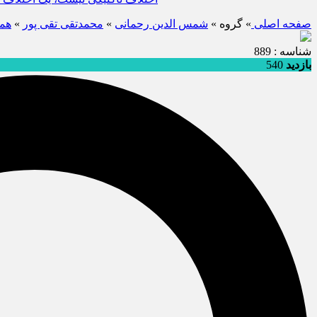
صفحه اصلی
» گروه »
شمس الدین رحمانی
»
محمدتقی تقی پور
»
هما
شناسه : 889
بازدید
540