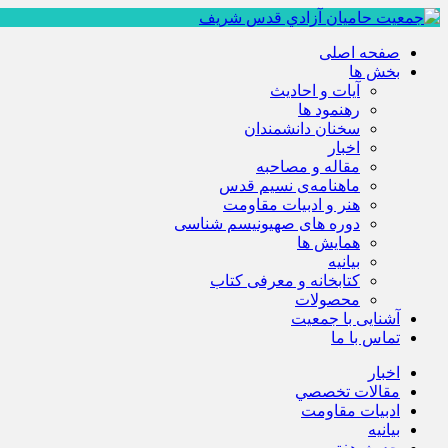
صفحه اصلی
بخش ها
آیات و احادیث
رهنمود ها
سخنان دانشمندان
اخبار
مقاله و مصاحبه
ماهنامه‌ی نسیم قدس
هنر و ادبیات مقاومت
دوره های صهیونیسم شناسی
همايش ها
بيانيه
کتابخانه و معرفی کتاب
محصولات
آشنایی با جمعیت
تماس با ما
اخبار
مقالات تخصصي
ادبيات مقاومت
بيانيه