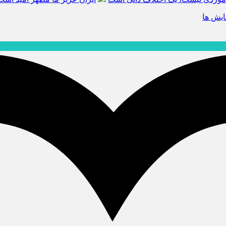
يش ها