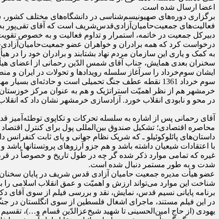
اعضا ارسال شده است.
فعالیت‌های جمعیت‌حامیان‌آزادی‌قدس‌شریف است که آقای تقی‌پور به 
دبیرکل جمعیت در خاتمه، استمرار و تداوم فعالیت و به خصوص تقوی
درخواست کرد که همه برادران و خواهران عضو جمعیت‌حامیان‌آزادی‌
به کمک و یاری این سازمان مردم نهاد بشتابند و برادران خود را در ه
سخنران بعدی همایش، جناب آقای شمس الدّین رحمانی از اعضای هیأت
ایشان سوم‌خرداد را سرآغاز‌ سلسله رویدادها‌ و‌ تحولات‌ در ایران و من
سوم خرداد 1361 نقطه عطف جنگ تحمیلی است و حادثه‌ای بسیار مهم در دفاع هشت‌ساله و در جریان انقلاب اسلامی ایران است.
خرمشهر هم از نظر اهمیّت استراتژیک و هم به عنوان مرکز خوزستان و 
در محو و نابودی انقلاب خورد. آزادسازی خرمشهر نشان داد که انقلاب 
آقای رحمانی پس از اشاره به سلسله تحرکات و تکاپوی توطئه‌آمیز قد
محاصره اقتصادی؛ تشکیل صندوق بین‌المللی پول برای کنترل اقتصاد من
داستان‌های پائلوکوئیلو ـ که شریک نظام جهانی و پای ثابت کنفرانس د
با اعتقادات شیعیان داشته باشد و هم جزو آرزوهای پروتستانها باشد و
شدت و به طور مستمر دنبال شده است.
عضو هیأت مدیره جمعیت حامیان آزادی قدس شریف در پایان سخنان خ
شناخت این موارد می‌تواند ارزش و اهمیّت و عمق انقلاب اسلامی را ب
برنامه پایانی نسیم قدس، نمایش، نقد و بررسی فیلم از سوی آقای دک
در این فیلم مستند، ماجرای اشغال فلسطین از سوی انگلستان در جنگ
یهودی (از حاج امین‌الحسینی تا شهید شیخ‌عزالدّین قسام و…)، تقس