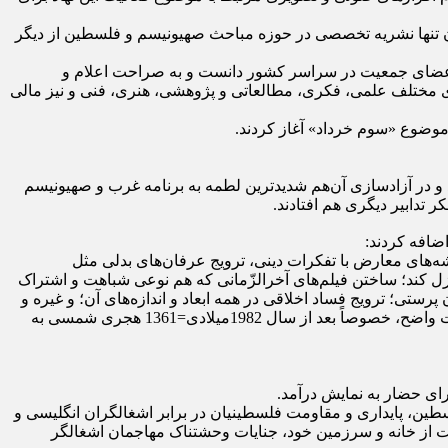
ر،‌ سایت‌ جمعیت ‌www.hamyanequds.ir انتشار‌ نشریه نسیم‌قدس به عنوان تنها نشریه تخصصی در حوزه مباحث صهیونیسم و فلسطین از دیگر
ه اعضای جمعیت در سراسر کشور دانست و به صراحت اعلام و
ی مختلف علمی، فکری، مطالعاتی و پژوهشی، هنری، فنی و نیز مالی
وضوع «سوم خرداد» آغاز کردند.
د و در آزادسازی آن‌هم شدیدترین لطمه به برنامه غرب و صهیونیسم
 تدابیر دیگری هم افتادند.
ضافه کردند:
شه‌های معارض با تفکرات دینی، ترویج عرفان‌های بدلی مثل
لزل کند؛ ساختن فیلم‌های آخرالزّمانی که هم نوعی شباهت و اشتراک
رستی؛ ترویج فساد اخلاقی در همه ابعاد و اندازه‌های آن؛ و غیره و
غیره که تمامی موارد ذکر شده گر چه در طول تاریخ و خصوصاً در قرن بیستم از ابزارهای غرب صهیونیست بوده است اما با دلائل و مستندات واضح، خصوصاً بعد از سال ‌1982‌میلادی‌=‌1361 هجری شمسی به
ای حضار به نمایش درآمد.
طین، پایداری و مقاومت فلسطینیان در برابر اشغالگران انگلیسی و
ت از خانه و سرزمین خود، جنایات وحشتناک مهاجمان اشغالگر