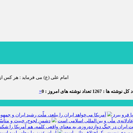
امام علی (ع) می فرماید : هر کس از خود بدگویی و انتقاد کند٬ خود را اصلاح کرده و هر کس خودستایی نماید٬ پس ب
 کل نوشته ها : 1267
تعداد نوشته های امروز : 0
×
ا فرو ببرد
آمریکا می‌خواهد ایران را ببلعد، ملّت رشید ایران و جم
ادلانه‌ی ملّی و بین‌المللی اسلامی است
دشمنِ لجوج، خبیث و متأسّ
ّت ایران در جنگ دوازده‌روزه، به معنای واقعی کلمه، هم آمریکا را ش
 موردی نیست، یک اختلاف ذاتی است
ایران عزیز ما مظهر امید است