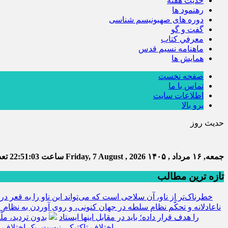
حديث هفته
رهنمود ها
دوره های صهیونیسم شناسی
گفت و گو
معرفي كتاب
ماهنامه نسيم قدس
همايش ها
صفحه نخست
تماس با ما
اطلاعات سایت
برو بالا
حدیث روز
جمعه, ۱۶ مرداد , ۱۴۰۵
Friday, 7 August , 2026
ساعت
22:51:03
تعدا
تازه ترین مطالب
خطرناک‌تر از ناو، آن سلاحی است که می‌تواند این ناو را به قعر دری
ناعادلانه و تحکّم نظام سلطه در جهان کنونی، و روی آوردن به نظام ع
را هدف قرار داده؛ باید در مقابل اینها ایستاد
بدون تردید، مل
اختلاف تاکتیکی نیست، یک اختلاف