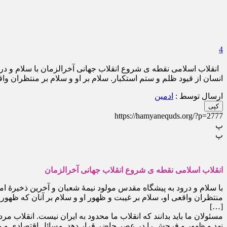
4
انقلاب اسلامی نقطه ی شروع انقلاب جهانی آخرالزمان با سلام و درود 
انسان از قیود ظلم و ستم استکبار. سلام بر او و سلام بر منتظران واق
ارسال توسط :
ادمین
کپی
https://hamyanequds.org/?p=2777
پ
پ
انقلاب اسلامی نقطه ی شروع انقلاب جهانی آخرالزمان
با سلام و درود به پیشگاه مقدس مولود نیمۀ شعبان و آخرین ذخیرۀ امام
منتظران واقعی او، سلام بر غیبت و ظهور او و سلام بر آنان که ظهورش
[…]
مسئولان ما باید بدانند که انقلاب ما محدود به ایران نیست. انقلاب
نهد و ظهور و فرجش را در عصر حاضر قرار دهد. مسائل اقتصادی و ماد