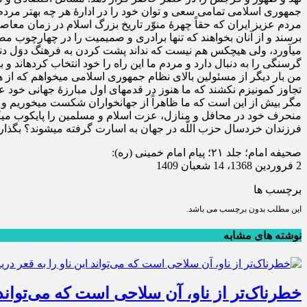
جمهوری اسلامی تمامی سعی و توان خود را در ادارۀ هر چه بهتر مردم 
مردم عزیز ایران که حقاً چهرۀ منوّر تاریخ بزرگ اسلام در زمان معاص
برسند و از آنان بخواهند که تنها برادری و صمیمیت را در چهارچوب
می‏آورد، ولی هیچ‏کس هم نیست که نداند پشت کردن به فرهنگ دوَل دنی
گرسنگی را به دنبال دارد و مردم ما این راه را خود انتخاب کرده‏اند
من بار دیگر از مسئولین بالای نظام جمهوری اسلامی می‏خواهم که از 
تجاوز کمونیزم نکشند که ما هنوز در قدمهای اول مبارزۀ جهانی خود 
مگر بیش از این است که ما ظاهراً از جهانخواران شکست می‏خوریم و نا
منحرف خود در محافل و منازل، عزت اسلام و مسلمین را پایکوب می‏کن
فرزندان خردسال حزب‏ اللّه‏ در جهان به اسارت گرفته می‏شوند؟ بگذار
صحیفه امام؛ جلد ۲۱؛ پیام امام خمینی (ره):
2 فروردین 1368، 14 شعبان 1409
برچسب ها
این مطلب بدون برچسب می باشد.
نوشته های مشابه
خطرناک‌تر از ناو، آن سلاحی است که می‌تواند ای