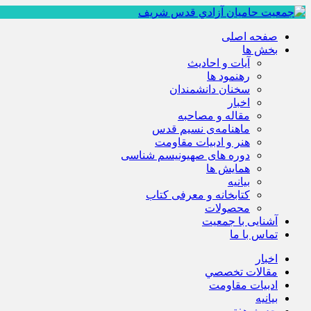
صفحه اصلی
بخش ها
آیات و احادیث
رهنمود ها
سخنان دانشمندان
اخبار
مقاله و مصاحبه
ماهنامه‌ی نسیم قدس
هنر و ادبیات مقاومت
دوره های صهیونیسم شناسی
همايش ها
بيانيه
کتابخانه و معرفی کتاب
محصولات
آشنایی با جمعیت
تماس با ما
اخبار
مقالات تخصصي
ادبيات مقاومت
بيانيه