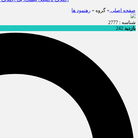
صفحه اصلی
» گروه »
رهنمود ها
شناسه : 2777
بازدید
242