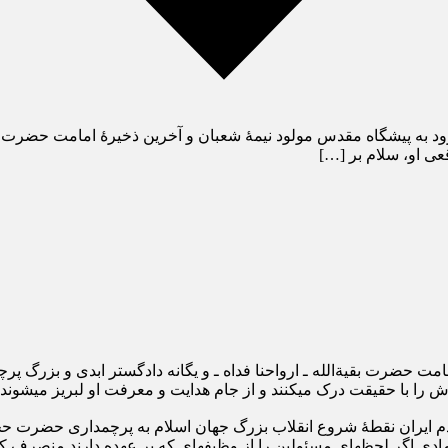
به پیشگاه مقدس مولود نیمۀ شعبان و آخرین ذخیرۀ امامت حضرت بقیة‏ال
عی او، سلام بر […]
ت حضرت بقیة‏الله‏ ـ ارواحنا فداه ـ و یگانه دادگستر ابدی و بزرگ پرچ
 را با حقیقت درک می‏کنند و از جام هدایت و معرفت او لبریز می‏شوند.
 مردم ایران نقطۀ شروع انقلاب بزرگ جهان اسلام به پرچمداری حضرت حج
ی اگر لحظه‏ای مسئولین را از وظیفه‏ای که بر عهده دارند منصرف کند