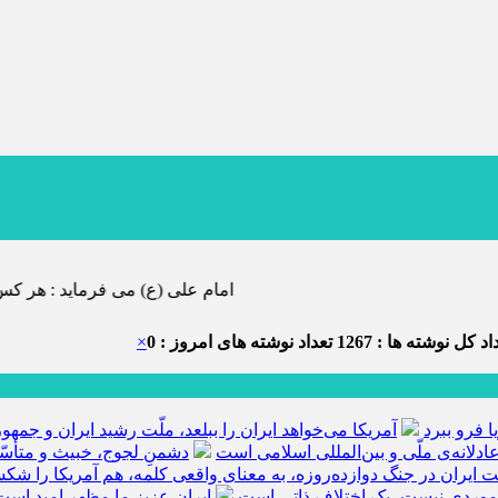
امام علی (ع) می فرماید : هر کس از خود بدگویی و انتقاد کند٬ خود را اصلاح کرده و هر کس خودس
د کل نوشته ها : 1267
تعداد نوشته های امروز : 0
×
ا فرو ببرد
آمریکا می‌خواهد ایران را ببلعد، ملّت رشید ایران و جم
ادلانه‌ی ملّی و بین‌المللی اسلامی است
دشمنِ لجوج، خبیث و متأسّ
ّت ایران در جنگ دوازده‌روزه، به معنای واقعی کلمه، هم آمریکا را ش
 موردی نیست، یک اختلاف ذاتی است
ایران عزیز ما مظهر امید است