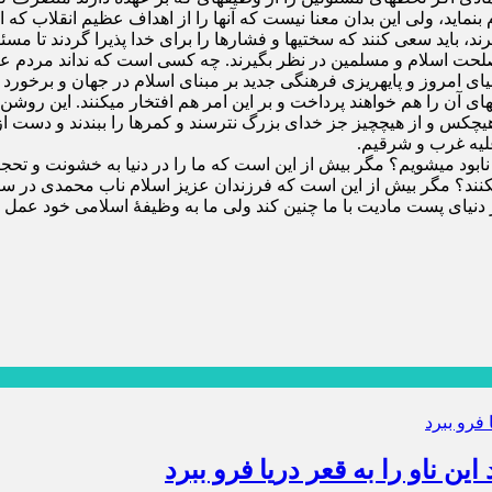
بنماید، ولی این بدان معنا نیست که آنها را از اهداف عظیم انقلاب 
رند، باید سعی کنند که سختیها و فشارها را برای خدا پذیرا گردند تا 
 مصلحت اسلام و مسلمین در نظر بگیرند. چه کسی است که نداند مردم 
ای امروز و پایه‏ریزی فرهنگی جدید بر مبنای اسلام در جهان و برخور
 و بهای آن را هم خواهند پرداخت و بر این امر هم افتخار می‏کنند. ا
هیچ‏کس و از هیچ‏چیز جز خدای بزرگ نترسند و کمرها را ببندند و دست 
علیه غرب و شرقیم.
بود می‏شویم؟ مگر بیش از این است که ما را در دنیا به خشونت و تحجر 
ند؟ مگر بیش از این است که فرزندان عزیز اسلام ناب محمدی در سراس
 دنیای پست مادیت با ما چنین کند ولی ما به وظیفۀ اسلامی خود عمل ک
ن ناو را به قعر دریا فرو ببرد