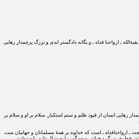
له‏ ـ ارواحنا فداه ـ و یگانه دادگستر ابدی و بزرگ پرچمدار رهایی
مدار رهایی انسان از قیود ظلم و ستم استکبار. سلام بر او و سلام بر
ت ـ ارواحنافداه ـ است که خداوند بر همۀ مسلمانان و جهانیان منت
، خطری بزرگ و خیانتی سهمگین را به دنبال دارد. باید دولت