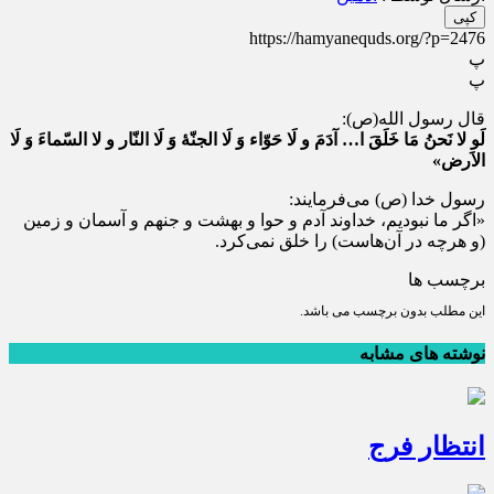
کپی
https://hamyanequds.org/?p=2476
پ
پ
قال رسول الله(ص):
لَو لا نَحنُ مَا خَلَقَ ا… آدَمَ و لَا حَوّاء وَ لَا الجنّۀ وَ لَا النّار و لا السّماءَ وَ لَا
الاَرض»
رسول خدا (ص) می‌فرمایند:
«اگر ما نبودیم، خداوند آدم و حوا و بهشت و جنهم و آسمان و زمین
(و هرچه در آن‌هاست) را خلق نمی‌کرد.
برچسب ها
این مطلب بدون برچسب می باشد.
نوشته های مشابه
انتظار فرج