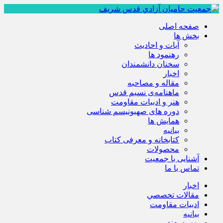
صفحه اصلی
بخش ها
آیات و احادیث
رهنمود ها
سخنان دانشمندان
اخبار
مقاله و مصاحبه
ماهنامه‌ی نسیم قدس
هنر و ادبیات مقاومت
دوره های صهیونیسم شناسی
همايش ها
بيانيه
کتابخانه و معرفی کتاب
محصولات
آشنایی با جمعیت
تماس با ما
اخبار
مقالات تخصصي
ادبيات مقاومت
بيانيه