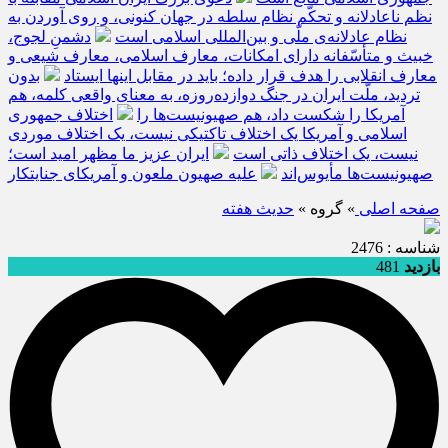
نظم ناعادلانه و تحکّم نظام سلطه در جهان کنونی، و روی آوردن به
نظام عادلانه‌ی ملّی و بین‌المللی اسلامی است
دشمنِ لجوج،
خبیث و متأسّفانه دارای امکانات، معارف اسلامی، معارف شیعی و
معارف انقلابی را هدف قرار داده؛ باید در مقابل اینها ایستاد
بدون
تردید، ملّت ایران در جنگ دوازده‌روزه، به معنای واقعی کلمه، هم
آمریکا را شکست داد، هم صهیونیست‌ها را
اختلاف جمهوری
اسلامی و آمریکا یک اختلاف تاکتیکی نیست، یک اختلاف موردی
نیست، یک اختلاف ذاتی است
ایران عزیز ما مظهر امید است؛
صهیونیست‌ها مأیوس‌اند
علیه صهیون ملعون و آمریکای جنایتکار
صفحه اصلی
» گروه »
حديث هفته
شناسه : 2476
بازدید
481