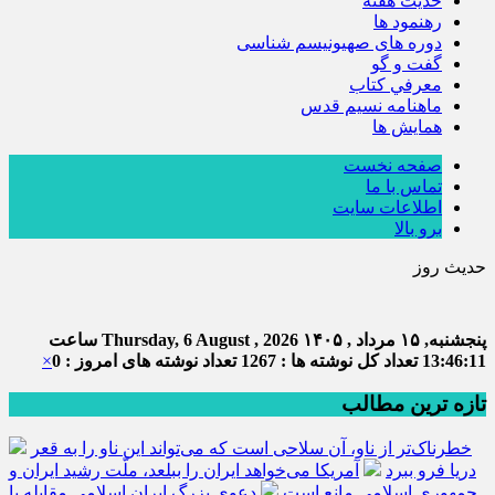
حديث هفته
رهنمود ها
دوره های صهیونیسم شناسی
گفت و گو
معرفي كتاب
ماهنامه نسيم قدس
همايش ها
صفحه نخست
تماس با ما
اطلاعات سایت
برو بالا
حدیث روز
پنجشنبه, ۱۵ مرداد , ۱۴۰۵
Thursday, 6 August , 2026
ساعت
13:46:12
تعداد کل نوشته ها : 1267
تعداد نوشته های امروز : 0
×
تازه ترین مطالب
خطرناک‌تر از ناو، آن سلاحی است که می‌تواند این ناو را به قعر
دریا فرو ببرد
آمریکا می‌خواهد ایران را ببلعد، ملّت رشید ایران و
جمهوری اسلامی مانع است
دعوی بزرگ ایران اسلامی مقابله با