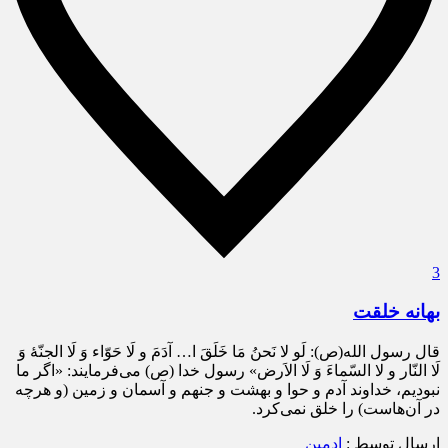
3
بهانه خلقت
قال رسول الله(ص): لَو لا نَحنُ مَا خَلَقَ ا… آدَمَ و لَا حَوّاء وَ لَا الجنّۀ وَ
لَا النّار و لا السّماءَ وَ لَا الاَرض» رسول خدا (ص) می‌فرمایند: «اگر ما
نبودیم، خداوند آدم و حوا و بهشت و جنهم و آسمان و زمین (و هرچه
در آن‌هاست) را خلق نمی‌کرد.
ارسال توسط :
ادمین