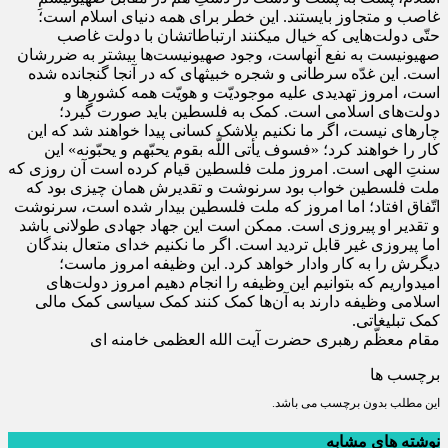
غاصب و متجاوز بایستند. این خطر برای همه دنیای اسلام است؛
حتّی دولت‌هایی که خیال می‏کنند ارتباطاتشان با دولت غاصب
صهیونیست به نفع آنهاست، وجود صهیونیست‌ها بیشتر به ضررشان
است. این غدّه سرطانی و شجره خبیثه‏ای که در آن‏جا گنجانده شده
است، امروز تهدیدی علیه موجودیّت و هویّت همه کشورها و
دولت‌های اسلامی است. کمک به فلسطین باید صورت گیرد؛
چاره‏ای نیست، اگر ما نکنیم بلاشک کسانی پیدا خواهند شد که این
کار را خواهند کرد؛ «فسوف یأتی اللَّه بقوم یحبّهم و یحبّونه» این
سنتِ الهی است. امروز ملت فلسطین قیام کرده است آن روزی که
ملت فلسطین خواب بود سرنوشت و تقدیرش همان چیزی بود که
اتّفاق افتاد؛ اما امروز که ملت فلسطین بیدار شده است، سرنوشت
و تقدیر او پیروزی است. ممکن است این جهاد جهادی طولانی باشد
اما پیروزی غیر قابل تردید است. اگر ما نکنیم خدای متعال بندگان
دیگرش را به کار وادار خواهد کرد. این وظیفه امروز ماست؛
امیدواریم که بتوانیم این وظیفه را انجام دهیم امروز دولت‌های
اسلامی وظیفه دارند به آن‌ها کمک کنند کمک سیاسی کمک مالی
کمک تبلیغاتی.
مقام معظّم رهبری حضرت آیت الله العظمی خامنه ای
برچسب ها
این مطلب بدون برچسب می باشد.
نوشته های مشابه