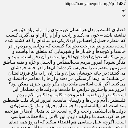
https://hamyanequds.org/?p=1487
پ
پ
قضاياى فلسطين دل هر انسان غيرتمندى را – ولو زياد تديّن هم
نداشته باشد – خون مى‌كند و راحت و آرام را از او مى‌گيرد. كيست
كه منظره حمل پُراحساس كودكِ يكى دو ساله‌اى را كه كشته شده
است، ببيند و بتواند راحت بخوابد؟ كيست كه محاصره مردم را در
خانه‌ها و كوچه‌ها و خيابان‌ها و شهرهايى كه متعلّق به آنهاست و
زمينى كه استخوان اجداد آن‌ها قرنهاست در آن دفن است، ببيند و
متأثّر نشود؟ امروز مردم بيت‌المقدّس و الخليل و غزّه و بقيه مناطق
سرزمين مغصوب را محبوس كرده‌اند؛ آن‌ها را در خانه خودشان
مى‌كُشند؛ در خانه خودشان پدران و مادران را به داغ فرزندانشان
مى‌نشانند؛ به آن‌ها گرسنگى مى‌دهند و آن‌ها را محاصره اقتصادى
مى‌كنند. اگر امّت اسلامى متّحد بود، مگر چنين چيزى ممكن بود؟
امروز هم واجبترین فرایضِ ما ملت‌ها و دولت‌های مسلمان این
است که در این قضیه با هم وحدت کلمه پیدا کنیم. آلام مردم
فلسطین، آلام و دردها و رنج‌های ماست، امروز فریاد ملت فلسطین
بلند است که «یاللمسلمین»! جواب این فریاد بر تک تک مسؤولان
دولت‌های اسلامی واجب و لازم است. خدای متعال آن‌ها را مؤاخذه
خواهد کرد. همه ما وظیفه داریم. این بالاتر از ملاحظات سیاسی
است. اگرچه عقل سیاسی هم اقتضاء می‏کند که امروز همه دنیای
اسلام، پشت به پشت و دست در دستِ هم در مقابل صهیونیسمِ