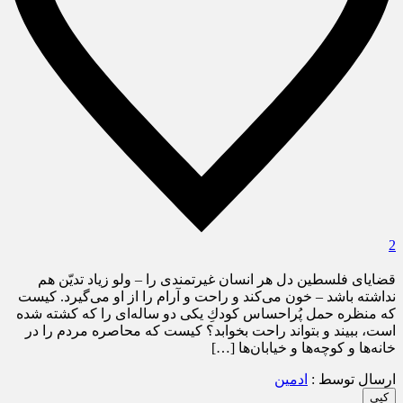
2
قضاياى فلسطين دل هر انسان غيرتمندى را – ولو زياد تديّن هم
نداشته باشد – خون مى‌كند و راحت و آرام را از او مى‌گيرد. كيست
كه منظره حمل پُراحساس كودكِ يكى دو ساله‌اى را كه كشته شده
است، ببيند و بتواند راحت بخوابد؟ كيست كه محاصره مردم را در
خانه‌ها و كوچه‌ها و خيابان‌ها […]
ارسال توسط :
ادمین
کپی