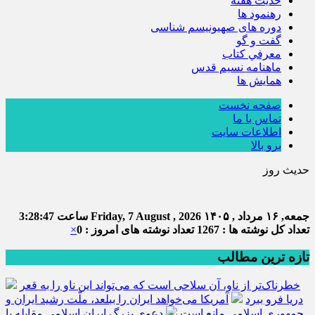
حديث هفته
رهنمود ها
دوره های صهیونیسم شناسی
گفت و گو
معرفي كتاب
ماهنامه نسيم قدس
همايش ها
صفحه نخست
تماس با ما
اطلاعات سایت
برو بالا
حدیث روز
جمعه, ۱۶ مرداد , ۱۴۰۵
Friday, 7 August , 2026
ساعت
3:28:47
تعداد کل نوشته ها : 1267
تعداد نوشته های امروز : 0
×
تازه ترین مطالب
خطرناک‌تر از ناو، آن سلاحی است که می‌تواند این ناو را به قعر
دریا فرو ببرد
آمریکا می‌خواهد ایران را ببلعد، ملّت رشید ایران و
جمهوری اسلامی مانع است
دعوی بزرگ ایران اسلامی مقابله با