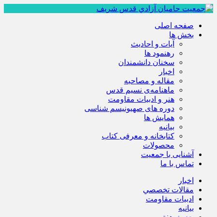
صفحه اصلی
بخش ها
آیات و احادیث
رهنمود ها
سخنان دانشمندان
اخبار
مقاله و مصاحبه
ماهنامه‌ی نسیم قدس
هنر و ادبیات مقاومت
دوره های صهیونیسم شناسی
همايش ها
بيانيه
کتابخانه و معرفی کتاب
محصولات
آشنایی با جمعیت
تماس با ما
اخبار
مقالات تخصصي
ادبيات مقاومت
بيانيه