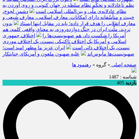
نظم ناعادلانه و تحکّم نظام سلطه در جهان کنونی، و روی آوردن به
نظام عادلانه‌ی ملّی و بین‌المللی اسلامی است
دشمنِ لجوج،
خبیث و متأسّفانه دارای امکانات، معارف اسلامی، معارف شیعی و
معارف انقلابی را هدف قرار داده؛ باید در مقابل اینها ایستاد
بدون
تردید، ملّت ایران در جنگ دوازده‌روزه، به معنای واقعی کلمه، هم
آمریکا را شکست داد، هم صهیونیست‌ها را
اختلاف جمهوری
اسلامی و آمریکا یک اختلاف تاکتیکی نیست، یک اختلاف موردی
نیست، یک اختلاف ذاتی است
ایران عزیز ما مظهر امید است؛
صهیونیست‌ها مأیوس‌اند
علیه صهیون ملعون و آمریکای جنایتکار
صفحه اصلی
» گروه »
رهنمود ها
شناسه : 1487
بازدید
405