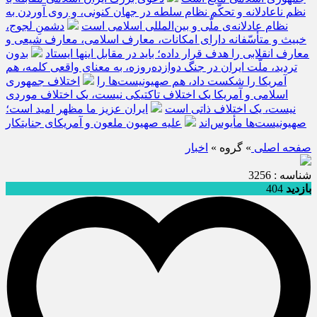
نظم ناعادلانه و تحکّم نظام سلطه در جهان کنونی، و روی آوردن به
نظام عادلانه‌ی ملّی و بین‌المللی اسلامی است
دشمنِ لجوج،
خبیث و متأسّفانه دارای امکانات، معارف اسلامی، معارف شیعی و
معارف انقلابی را هدف قرار داده؛ باید در مقابل اینها ایستاد
بدون
تردید، ملّت ایران در جنگ دوازده‌روزه، به معنای واقعی کلمه، هم
آمریکا را شکست داد، هم صهیونیست‌ها را
اختلاف جمهوری
اسلامی و آمریکا یک اختلاف تاکتیکی نیست، یک اختلاف موردی
نیست، یک اختلاف ذاتی است
ایران عزیز ما مظهر امید است؛
صهیونیست‌ها مأیوس‌اند
علیه صهیون ملعون و آمریکای جنایتکار
صفحه اصلی
» گروه »
اخبار
شناسه : 3256
بازدید
404