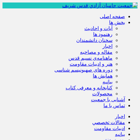
صفحه اصلی
بخش ها
آیات و احادیث
رهنمود ها
سخنان دانشمندان
اخبار
مقاله و مصاحبه
ماهنامه‌ی نسیم قدس
هنر و ادبیات مقاومت
دوره های صهیونیسم شناسی
همايش ها
بيانيه
کتابخانه و معرفی کتاب
محصولات
آشنایی با جمعیت
تماس با ما
اخبار
مقالات تخصصي
ادبيات مقاومت
بيانيه