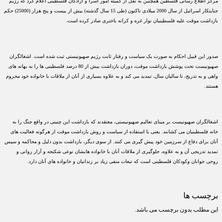
مرکز اطلاع رسانی فلسطین همچنین به نقل از کمیته امور اسرا و آزادگان فلسطینی اعلام کرد که رژیم
جنایتکار اسرائیل از سال 2000 میلادی تاکنون (طی 15 سال گذشته) بیش از بیست و پنج هزار (25000) حکم
بازداشت موقت علیه فلسطینیان نوار غزه و کرانه باختری صادر کرده است.
صدور این قبیل احکام به صورت یک سیاست و رفتار ثابت رژیم صهیونیستی ثبت شده است. اشغالگران
صهیونیست تحت پوشش بازداشت موقت، دوران بازداشت بیش از 80 درصد فلسطینی ها را به بهانه های
واهی و به تدریج، تا سالیان سال، تمدید می کند و به علاوه بسیاری از آنان از ملاقات با خانواده خود محروم
هستند.
اشغالگران صهیونیست بر مبنای تعالیم صهیونیستی، معتقدند که بازداشت این چنینی در واقع جنگ را به
خانه فلسطینیان می کشانند. یعنی با استفاده از سیاست و روش بازداشت موقت از هرگونه فعالیت های
آنان برای دفاع از سرزمین خود پیش گیری می کنند. از سوی دیگر، بازداشت بدون دلیل و محاکمه و سپس
تمدید تدریجی آن و به علاوه، جلوگیری از ملاقات آنان با خانواده هایشان نوعی شکنجه و آزار روانی و
روحی جوانان وکودکان فلسطینی است که تبعات منفی زیاد بر زندانیان و خانواده های آنان دارد.
برچسب ها
این مطلب بدون برچسب می باشد.