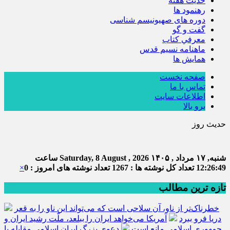
حديث هفته
رهنمود ها
دوره های صهیونیسم شناسی
گفت و گو
معرفي كتاب
ماهنامه نسيم قدس
همايش ها
صفحه نخست
تماس با ما
اطلاعات سایت
برو بالا
حدیث روز
شنبه, ۱۷ مرداد , ۱۴۰۵
Saturday, 8 August , 2026
ساعت
12:26:50
تعداد کل نوشته ها : 1267
تعداد نوشته های امروز : 0
×
تازه ترین مطالب
خطرناک‌تر از ناو، آن سلاحی است که می‌تواند این ناو را به قعر
دریا فرو ببرد
آمریکا می‌خواهد ایران را ببلعد، ملّت رشید ایران و
جمهوری اسلامی مانع است
دعوی بزرگ ایران اسلامی مقابله با