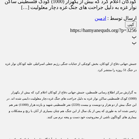
کودکان اعلام کرد که بیش از یکهزار (1000) کودک فلسطینی ساکن
نوار غزه به دلیل جراحت های جنگ غزه دچار معلولیت […]
ارسال توسط :
ادمین
کپی
https://hamyanequds.org/?p=3256
پ
پ
جنبش جهانی دفاع از کودکان، بخش کوچکی از جنایات جنگی رژیم جعلی اسرائیلی علیه کودکان نوار غزه
در جنگ 51 روزه را منتشر کرد.
به گزارش مرکز اطلاع رسانی فلسطین، جنبش جهانی دفاع از کودکان اعلام کرد که بیش از یکهزار
(1000) کودک فلسطینی ساکن نوار غزه به دلیل جراحت های جنگ غزه دچار معلولیت دایمی شده اند. در
این جنگ بیش از دو هزار و دویست و بیست (2220) نفر فلسطینی شهید و یازده هزار (11000) نفر هم
زخمی شده اند به طوری که پس از یک سال از این جنگ، هم چنان بسیاری از آنان با رنج و مشکلات و
بیماری های گوناگون ناشی از مجروحیت خود دست و پنجه نرم می کنند.