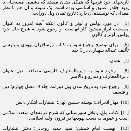
تاریخ­های خود غربی­ها که همگی نشان می­دهد که دشمنی مسیحیان با
یهود چقدر عمیق و اساسی بوده است یک نمونه و آن هم با نظر
همدلی که نویسنده آن دارد : تاریخ تمدن ویل دورانت
[5] در مورد پولس و لوتر و کالون اینکه آنچه امروز به عنوان
مسحیت ابراز می­شود کار آنهاست و رجوع شود به شرح حال خود
پولس، لوتر و کالون
[6] برای توضیح رجوع شود به کتاب زرسالاران یهودی و پارسی
تألیف عبداله شهبازی در 5 جلد
[7] همان
[8] رجوع شود به دایرةالمعارف فارسی مصاحب ذیل عنوان
دایرةالمعارف و دیدرو و دالامبر
[9] رجوع شود به تاریخ تمدن ویل دورانت جلد 9؛ فصل چهارم؛ دین
و فلسفه
[10] مهار انحراف؛ نوشته حسین الهی؛ انتشارات ابتکار دانش
[11] کتاب مِلَل و نِحَل شهرستانی که شرح فرقه­‌های متعدد اسلامی
است و عموماً به دست یهودی­ها در قرون اولیه اسلامی
[12] نهضت امام خمینی؛ سید حمید روحانی؛ دفتر انتشارات