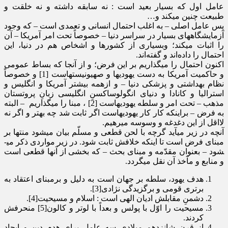
عامل اول که بسیار بعید است : نه سابقه داشته و نه خلقت و
طبیعت چنین می­کند و…
پس عامل اصلی – به اغلب احتمال انسانی و تعمدی است – که وجود
آزمایشگاه­های بسیار در سراسر دنیا – خصوصاً تحت امر آمریکا – آن
را اثبات می­کند؛ وبسیاری از کشورها و اشخاص هم در دنیا، این
احتمال را داده­‌اند و گفته­‌اند.
اکنون احتمال را می­گذاریم بر این فرض؛ و از آنجا که بساط عمومی
و حاکمیت آمریکا به دست یهودی­ها و صهیونیست­هاست [1] و خصوصاً
نظام بهداشتی و پزشکی دنیا – و ازهمه بیشتر آمریکا و انگلیس و
استرالیا و کانادا و دنیای انگولوساکسنِ انگلیسی زبانِ پروتستان
مذهب – تحت امر و سلطه یهودی­هاست [2]
، مبنا را می­گذاریم – البته
به فرض – براینکه کار کار یهودی­هاست اگر ثابت شد چه بهتر و اگر نه
لااقل از این دغدغه و وسوسه می­رهیم.
آنچه در زیر می­آید گرچه با لحن قطعی و مسلّم بیان می­شود منتها بر
مبنای فرض است تا اینکه خلافش ثابت شود. در زیر مواردی ذکر می­
شود – بعنوان مقدّمه و مبنای بحث – که بخشی از آنها قطعی است
و منابع و مآخذ آن نقل می­گردد.
هدف یهود، سلطه بر جهان است به دلیل و برمبنای اعتقاد به
برتری قومی و برگزیدگی نژادی[3].
دشمنِ مقابلش ادیان الهی است : اسلام و مسیحیت[4].
مسیحیت را اوّل با پولس و بعداً با لوتر و کالون[5] منحرفش
کردند.
از قرن شانزدهم میلادی سه عامل برای هدم دین و ایجاد