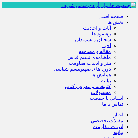
صفحه اصلی
بخش ها
آیات و احادیث
رهنمود ها
سخنان دانشمندان
اخبار
مقاله و مصاحبه
ماهنامه‌ی نسیم قدس
هنر و ادبیات مقاومت
دوره های صهیونیسم شناسی
همايش ها
بيانيه
کتابخانه و معرفی کتاب
محصولات
آشنایی با جمعیت
تماس با ما
اخبار
مقالات تخصصي
ادبيات مقاومت
بيانيه