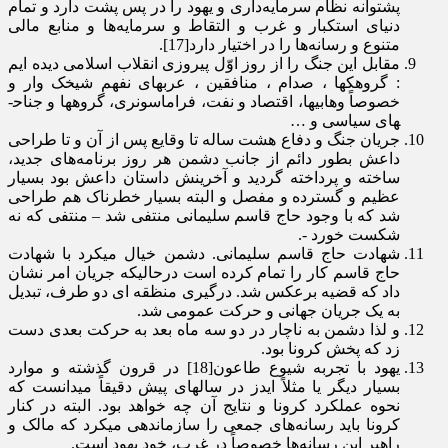
پشتوانه نظام سرمایه­‌داری و یهود را در پس پشت دارد و تمام
دنیای استکبار و غرب و التقاط و سرمایه­‌ها و منابع مالی
متنوع و رسانه­‌ها را در اختیار دارد[17].
مقابل این جنگ را از روز اوّل پیروزی انقلاب اسلامی دیده ایم
: گروهک­ها ، صدام ، منافقین ، عرب­های نفهم شیخک وار و
خصوصاً وهابی­ها، اقتصاد و نفت، فراماسونری، گروه­ها و جناح­
های سیاسی و …
جریان جنگ و دفاع هشت ساله تا وقایع پس از آن و تا طراحی
داعش بطور دائم از جانب دشمن هر روز برنامه­‌های جدید،
ساخته و پرداخته گردید و آخرینش داستان داعش بود بسیار
عظیم و گسترده و مفصل و البته بسیار خطرناک هم طراحی
شد که با وجود حاج قاسم سلیمانی منتفی شد – منتفی که نه
شکست خورد -.
شهادت حاج قاسم سلیمانی. دشمن خیال می­کرد با شهادت
حاج قاسم کار را تمام کرده است درحالیکه جریان امر نشان
داد که قضیه برعکس شد. درگیری منظقه ای دو طرف، تبدیل
به یک جریان جهانی و حرکت عمومی شد.
و لذا دشمن به ناچار در دو سه ماه بعد به حرکت بعدی دست
زد که پخش کرونا بود.
یهود با تجربه شیوع طاعون[18] در قرون گذشته و موارد
بسیار دیگر یا مثلاً ایدز در سالهای پیش دقیقاً میدانست که
نحوه عملکرد کرونا و نتایج آن چه خواهد بود. البته در کنار
کرونا باید رسانه­‌های جمعی را سازمان­دهی می­کرد که مالک و
راهبر این رسانه­‌ها خصوصاً در غرب، خود یهود است.