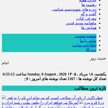
حديث هفته
رهنمود ها
دوره های صهیونیسم شناسی
گفت و گو
معرفي كتاب
ماهنامه نسيم قدس
همايش ها
صفحه نخست
تماس با ما
اطلاعات سایت
برو بالا
حدیث روز
امام علی (ع) می فرماید : هر کس از
یکشنبه, ۱۸ مرداد , ۱۴۰۵
Sunday, 9 August , 2026
ساعت
6:55:13
تعداد کل نوشته ها : 1267
تعداد نوشته های امروز : 0
×
تازه ترین مطالب
خطرناک‌تر از ناو، آن سلاحی است که می‌تواند این ناو را به قعر
دریا فرو ببرد
آمریکا می‌خواهد ایران را ببلعد، ملّت رشید ایران و
جمهوری اسلامی مانع است
دعوی بزرگ ایران اسلامی مقابله با