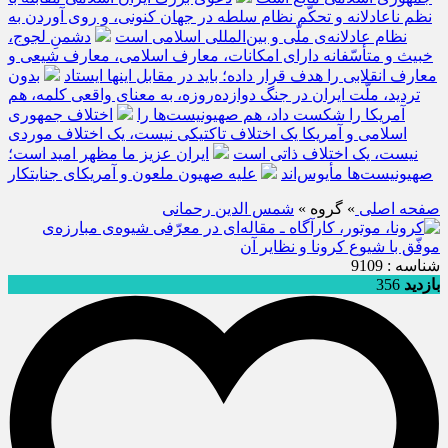
نظم ناعادلانه و تحکّم نظام سلطه در جهان کنونی، و روی آوردن به
نظام عادلانه‌ی ملّی و بین‌المللی اسلامی است
دشمنِ لجوج،
خبیث و متأسّفانه دارای امکانات، معارف اسلامی، معارف شیعی و
معارف انقلابی را هدف قرار داده؛ باید در مقابل اینها ایستاد
بدون
تردید، ملّت ایران در جنگ دوازده‌روزه، به معنای واقعی کلمه، هم
آمریکا را شکست داد، هم صهیونیست‌ها را
اختلاف جمهوری
اسلامی و آمریکا یک اختلاف تاکتیکی نیست، یک اختلاف موردی
نیست، یک اختلاف ذاتی است
ایران عزیز ما مظهر امید است؛
صهیونیست‌ها مأیوس‌اند
علیه صهیون ملعون و آمریکای جنایتکار
صفحه اصلی
» گروه »
شمس الدین رحمانی
شناسه : 9109
بازدید
356