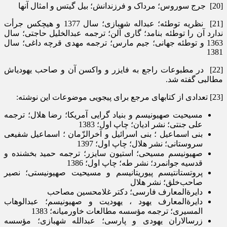
[20] جرج سوروس؛ مرداک و فرزندانش؛ بیل گیتس و امثال آنها
[21] نظریه توطئه؛ عبداله شهبازی؛ سال 1377 و هیچکس جرأت
ندارد آن را توطئه بنامد؛ گاری آلن؛ ترجمه عبدالخلیل حاجتی؛ سال
1363 و توطئه جهانی؛ جیم مارس؛ ترجمه مهدی قرچه داغی؛ سال
1381
[22] در مطبوعات راجع به فایزر و واکسن آن و صاحب یهودی­اش
مطالبی گفته شد.
[23] تعدادی از کتاب­های مرجع برای پی­جویی موضوعات این نوشته:
مسیحیت صهیونیسم و بنیاد گرایی آمریکا؛ رضا هلال؛ ترجمه
علی جنتی؛ نشر ادیان؛ چاپ اول؛ 1383
بنی اسماعیل ؛ بنی اسرائیل و آخرالزّمان ؛ اسماعیل شفیعی
سروستانی؛ نشر هلال؛ چاپ اول؛ 1397
صهیونیسم مسیحی؛ استیون سایزر؛ ترجمه حمید بخشنده و
قدسیه جوانمرد؛ نشر طه؛ چاپ اول؛ 1386
پروتستانتیسم پیوریتانیسم و مسیحیت صهیونیستی؛ نصیر
صاحب‌خلق؛ نشر هلال
دایرةالمعارف فارسی؛ دکتر غلامحسین مصاحب
دایرةالمعارف یهود ، یهودیت و صهیونیسم؛ عبدالوهاب
المسیری؛ ترجمه مؤسسه مطالعات خاورمیانه؛ 1383
زرسالاران یهودی و پارسی؛ عبدالله شهبازی؛ مؤسسه