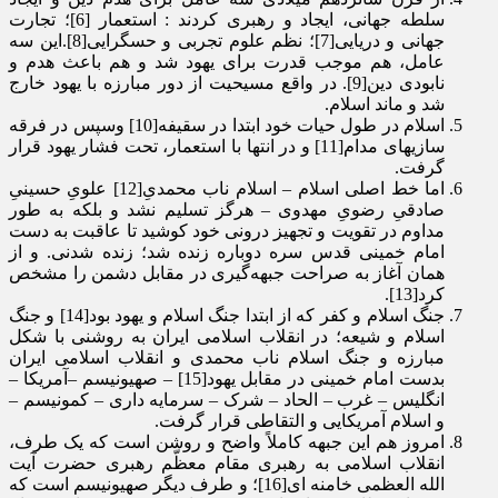
سلطه جهانی، ایجاد و رهبری کردند : استعمار [6]؛ تجارت
جهانی و دریایی[7]؛ نظم علوم­ تجربی و حس­گرایی[8].این سه
عامل، هم موجب قدرت برای یهود شد و هم باعث هدم و
نابودی دین[9]. در واقع مسیحیت از دور مبارزه با یهود خارج
شد و ماند اسلام.
اسلام در طول حیات خود ابتدا در سقیفه[10] وسپس در فرقه­‌
سازی­های مدام[11] و در انتها با استعمار، تحت فشار یهود قرار
گرفت.
اما خط اصلی اسلام – اسلام ناب محمدیِ[12] علویِ حسینیِ
صادقیِ رضویِ مهدوی – هرگز تسلیم نشد و بلکه به طور
مداوم در تقویت و تجهیز درونی خود کوشید تا عاقبت به دست
امام خمینی قدس سره دوباره زنده شد؛ زنده شدنی. و از
همان آغاز به صراحت جبهه­‌گیری در مقابل دشمن را مشخص
کرد[13].
جنگ اسلام و کفر که از ابتدا جنگ اسلام و یهود بود[14] و جنگ
اسلام و شیعه؛ در انقلاب اسلامی ایران به روشنی با شکل
مبارزه و جنگ اسلام ناب محمدی و انقلاب اسلامی ایران
بدست امام خمینی در مقابل یهود[15] – صهیونیسم –آمریکا –
انگلیس – غرب – الحاد – شرک – سرمایه داری – کمونیسم –
و اسلام آمریکایی و التقاطی قرار گرفت.
امروز هم این جبهه کاملاً واضح و روشن است که یک طرف،
انقلاب اسلامی به رهبری مقام معظّم رهبری حضرت آیت
الله العظمی خامنه ای[16]؛ و طرف دیگر صهیونیسم است که