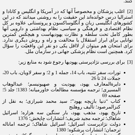
کنند.
[2] اغلب پزشکان و مخصوصاً آنها که در آمریکا و انگلیس و کانادا و
استرالیا درس خوانده­‌اند این حقیقت را به روشنی می­دانند که در این
کشورهای انگلیسی زبان و آنگلوساکسون و پروتستانی علاوه بر کل
نظام اقتصادی و فرهنگی و سیاسی، نظام بهداشتی و دارویی آنها
بطور کامل تحت سلطه و نظارت یهودی­هاست و هیچ­کس کمترین
توانایی برای ابراز استقلال یا مخالفت و راه و روش دیگری ندارد.
برای امتحان هم می­توان از لااقل یکی دو نفر این واقعیّت را سؤال
کرد. همچنین است نظام پزشکی جهانی در سازمان ملل.
[3] برای بررسی نژادپرستی یهودی­ها رجوع شود به منابع زیر:
تورات، سفر تثنیه، باب 14، جمله 1 و 2؛ و سفر لاویان، باب 20،
جملات 24 تا 26
دایرةالمعارف یهود، یهودیت و صهیونیسم؛ عبدالوهاب
المسیری؛ ترجمه مؤسسه مطالعات خاورمیانه؛ 1383؛ جلد 5؛
صفحه 69
کتاب “دنیا بازیچه یهود”؛ سید محمد شیرازی؛ به نقل از
کنزالمرصود؛ تألیف روهلنج
تاریخ یهود، مذهب یهود، بار سنگین سه هزاره؛ اسرائیل
شاهاک؛ ترجمه مجید شریف؛ انتشارات چاپخش؛ 1376
دولت نژادپرست اسرائیل؛ اسرائیل شاهاک؛ ترجمه امان­اله
ترجمان؛ انتشارات پرشکوه؛ 1380