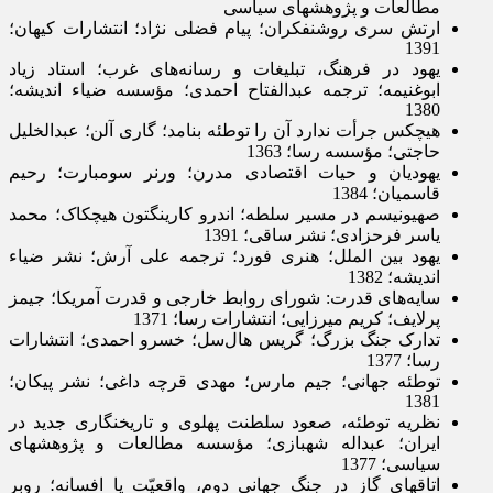
مطالعات و پژوهش­های سیاسی
ارتش سری روشنفکران؛ پیام فضلی نژاد؛ انتشارات کیهان؛
1391
یهود در فرهنگ، تبلیغات و رسانه­‌های غرب؛ استاد زیاد
ابوغنیمه؛ ترجمه عبدالفتاح احمدی؛ مؤسسه ضیاء اندیشه؛
1380
هیچ­کس جرأت ندارد آن را توطئه بنامد؛ گاری آلن؛ عبد­الخلیل
حاجتی؛ مؤسسه رسا؛ 1363
یهودیان و حیات اقتصادی مدرن؛ ورنر سومبارت؛ رحیم
قاسمیان؛ 1384
صهیونیسم در مسیر سلطه؛ اندرو کارینگتون هیچکاک؛ محمد
یاسر فرحزادی؛ نشر ساقی؛ 1391
یهود بین الملل؛ هنری فورد؛ ترجمه علی آرش؛ نشر ضیاء
اندیشه؛ 1382
سایه‌­های قدرت: شورای روابط خارجی و قدرت آمریکا؛ جیمز
پرلایف؛ کریم میرزایی؛ انتشارات رسا؛ 1371
تدارک جنگ بزرگ؛ گریس هال‌سل؛ خسرو احمدی؛ انتشارات
رسا؛ 1377
توطئه جهانی؛ جیم مارس؛ مهدی قرچه داغی؛ نشر پیکان؛
1381
نظریه توطئه، صعود سلطنت پهلوی و تاریخ­نگاری جدید در
ایران؛ عبداله شهبازی؛ مؤسسه مطالعات و پژوهش­های
سیاسی؛ 1377
اتاق­های گاز در جنگ جهانی دوم، واقعیّت یا افسانه؛ روبر