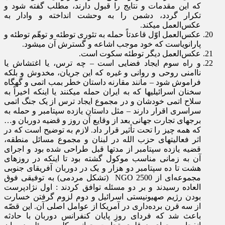
که این مقدمات و نتایج را قبول دارند، مطلب گفته شود و
تکرار گردد، دشمن را به وحشت انداخته و وادار به
عکس‌العمل می­کند.
عکس­‌العمل اوّل قاعدتاً حمله به تئوری توطئه و توهّم توطئه و
پارانویاست که خود موجب اشاعه و گسترش آن می­شود.
عکس‌­العمل دیگر توطئه سکوت است.
و راه سوم ایجاد فضایی است – چه ترس، یا اغتشاش یا
ناامنی روحی و روانی و غیره که این جریان، مخدوش و بلکه
فراموش شود – مانند مقارنه داستان خطر بمب اتمی و گهگاه
سخنان اسرائیلی­ها که به ایران حمله می­کنند یا اینکه اخیراً به
سلاح اتمی خودشان و در مجموع ایجاد ترس از یک جنگ اتمی
سراسری اقرار دارند – مثل داستان یازده سپتامبر و حمله به
برج­های تجارت جهانی بعد از وقایع آن روز و قضیه دوربان و…
که همه چیز را تحت تأثیر قرار داد. لازم به توضیح است که در
اثر فعالیت­های حزب الله در لبنان و مجموع مسائل منطقه،
قضیه یازده سپتامبر از مدت­ها قبل طراحی شده بود و اجرای
آن به زمانی مناسب موکول گشته بود تا اینکه در روزهای
هشت تا ده سپتامبر دو هزار و یک در دوربان آفریقای جنوبی
مجموعه­‌ای از 2500 NGO (تشکل مردمی) به توفیقی فوق­‌
العاده رسیدند و بر دو مسئله توافق کردند : اول نژادپرست
بودن رژیم صهیونیستی اسرائیل و دوم لزوم گرفتن خسارت
از سه قرن برده­‌داری در آمریکا از عوامل اصلی آن. این قصّه
باعث شد که فردای روزِ پایان کنفرانس دوربان با حادثه