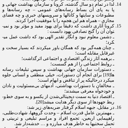
لذا در تمام دو سال گذشته، کرونا و سازمان بهداشت جهانی و
پا به پای آن بساط رسانه­‌های عمومی – چه رسانه‌­ها و
مطبوعات و سایت­ها و کانال­ها و سرویس­های خبری و چه فضای
مجازی – همراه هم این هجمه را با موفقیت اجرا کردند.
کرونا آثاری داشت که دقیقاً برای یهود مفید و مؤثر بود و نمی­
توان آن را گنج تصادفی یهود دانست :
ـ دشمن معلوم نبود و انگار تقدیر الهی بود که داشت عمل می­
کرد؛
ـ چنان همه­‌گیر بود که همگان باور می­کردند که بسیار سخت و
غیرقابل مقابله است؛
ـ برهمه آثار زندگیِ اقتصادی و اجتماعی اثرگذاشت؛
ـ روابط اجتماعی را از هم گسست؛
ـ دستورات سازمان جهانی بهداشت و سپس تبلیغات رسانه­‌
ها[19] برای انجام آن دستورات، خیلی منطقی و انسانی جلوه
می­کرد درحالیکه پر از تناقض و ابهام است؛
ـ مخالفانِ با دستورات بهداشتی، آدم­های بی­‌مسئولیت و نادان
و خودخواه معرفی می­شدند؛
ـ اقتصاد دنیا به سمت دیجیتالی­‌شدن از ­یک­سو و به سوی خط­‌و­
ربط جهودها از سوی دیگر هدایت می­شد[20].
در مقابل، جبهه اسلام گرفتار ضربه­‌های زیر شد:
ـ مهمترین عاملِ قدرت اسلام – وحدت گروه­ها، شهادت­‌طلبی،
راهپیمایی اربعین، تجمع افراد و مراسم تبلیغی و تربیتی و
تحمل سختی­ها به خاطر هدف مبارزه و … خدشه­‌دار شد.