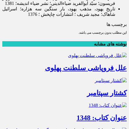
فریسون؛ سیّد ابوالفرید ضیاء­الدینی؛ نشر ضیاء اندیشه؛ 1381
تاریخ یهود، مذهب یهود، بار سنگین سه هزاره؛ اسرائیل
شاهاک؛ مجید شریف ؛ انتشارات چاپخش ؛ 1376
برچسب ها
این مطلب بدون برچسب می باشد.
نوشته های مشابه
علل فروپاشی سلطنت پهلوی
کشتار سپتامبر
عنوان کتاب: 1348