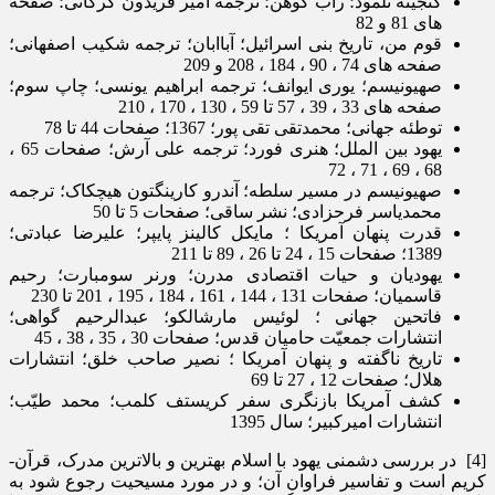
گنجینه تلمود؛ راب کوهن؛ ترجمه امیر فریدون گرکانی؛ صفحه
های 81 و 82
قوم من، تاریخ بنی اسرائیل؛ آباابان؛ ترجمه شکیب اصفهانی؛
صفحه های 74 ، 90 ، 184 ، 208 و 209
صهیونیسم؛ یوری ایوانف؛ ترجمه ابراهیم یونسی؛ چاپ سوم؛
صفحه های 33 ، 39 ، 57 تا 59 ، 130 ، 170 ، 210
توطئه جهانی؛ محمدتقی تقی پور؛ 1367؛ صفحات 44 تا 78
یهود بین الملل؛ هنری فورد؛ ترجمه علی آرش؛ صفحات 65 ،
68 ، 69 ، 71 ، 72
صهیونیسم در مسیر سلطه؛ آندرو کارینگتون هیچکاک؛ ترجمه
محمدیاسر فرحزادی؛ نشر ساقی؛ صفحات 5 تا 50
قدرت پنهان آمریکا ؛ مایکل کالینز پایپر؛ علیرضا عبادتی؛
1389؛ صفحات 15 ، 24 تا 26 ، 89 تا 211
یهودیان و حیات اقتصادی مدرن؛ ورنر سومبارت؛ رحیم
قاسمیان؛ صفحات 131 ، 144 ، 161 ، 184 ، 195 ، 201 تا 230
فاتحین جهانی ؛ لوئیس مارشالکو؛ عبدالرحیم گواهی؛
انتشارات جمعیّت حامیان قدس؛ صفحات 30 ، 35 ، 38 ، 45
تاریخ ناگفته و پنهان آمریکا ؛ نصیر صاحب خلق؛ انتشارات
هلال؛ صفحات 12 ، 27 تا 69
کشف آمریکا بازنگری سفر کریستف کلمب؛ محمد طیّب؛
انتشارات امیرکبیر؛ سال 1395
[4] در بررسی دشمنی یهود با اسلام بهترین و بالاترین مدرک، قرآن­
کریم است و تفاسیر فراوان آن؛ و در مورد مسیحیت رجوع شود به