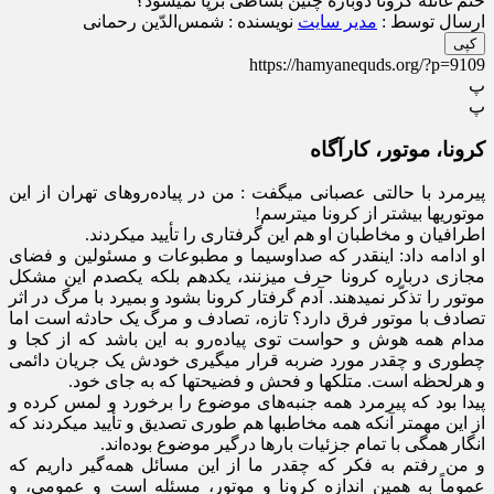
ختم غائله کرونا دوباره چنین بساطی برپا نمی­شود؟
ارسال توسط :
مدیر سایت
نویسنده : شمس‌الدّین رحمانی
کپی
https://hamyanequds.org/?p=9109
پ
پ
کرونا، موتور، کارآگاه
پیرمرد با حالتی عصبانی می­گفت : من در پیاده­‌روهای تهران از این
موتوری­ها بیشتر از کرونا می­ترسم!
اطرافیان و مخاطبان او هم این گرفتاری را تأیید می­کردند.
او ادامه داد: اینقدر که صداوسیما و مطبوعات و مسئولین و فضای
مجازی درباره کرونا حرف می­زنند، یک­دهم بلکه یک­صدم این مشکل
موتور را تذکّر نمی­دهند. آدم گرفتار کرونا بشود و بمیرد با مرگ در اثر
تصادف با موتور فرق دارد؟ تازه، تصادف و مرگ یک حادثه است اما
مدام همه هوش و حواست توی پیاده­‌رو به این باشد که از کجا و
چطوری و چقدر مورد ضربه قرار می­گیری خودش یک جریان دائمی
و هرلحظه است. متلکها و فحش و فضیحت­ها که به جای خود.
پیدا بود که پیرمرد همه جنبه­‌های موضوع را برخورد و لمس کرده و
از این مهمتر آنکه همه مخاطب­ها هم طوری تصدیق و تأیید می­کردند که
انگار همگی با تمام جزئیات بارها درگیر موضوع بوده­‌اند.
و من رفتم به فکر که چقدر ما از این مسائل همه­‌گیر داریم که
عموماً به همین اندازه کرونا و موتور، مسئله است و عمومی، و