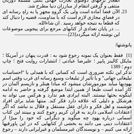
انفجار برج­های دوقلوی تجارت جهانی بکلی مسئله دوربان
منتفی و گرفتن انتقام از مبارزان دنیا مطرح شد.
الآن فضا آماده است ولی یک گروهِ مجهزِ پا به راهِ رسانه ای
در فضای مجازی لازم است که با مداومت، قضیه را دنبال کند
که قطعاً به نتیجه خواهد رسید . ان شاءالله.
… در پایان تعدادی از کتاب­های مرجع برای پی­جویی موضوعات
این نوشته ارائه می­گردد[23].———————————
پانوشتها:
[1] فقط بعنوان یک نمونه رجوع شود به : قدرت پنهان در آمریکا ؛
مایکل کالینز پایپر ؛ علیرضا عبادتی ؛ انتشارات روایت فتح ؛ چاپ
دوم ؛ 1389
تذکر این نکته ضروری است که کسانی که با همدلی با “احساسات
تبلیغاتی جهانی” و با تأثیر از تبلیغات وسیع رسانه ای غرب وقتی اسم
یهودی­ها می­آید مورمورشان می­شود که مبادا هیتلر و نازیسم آلمان در
کار آمده است طبعاً از همین ابتدا موضع گرفته و حاضر به ادامه
اینگونه بحث­ها نیستند. البته ایرادی هم ندارد و هرکس می تواند به
هرشکل و دلیلی که علاقه دارد فکر کند. منتها شاید برای افراد
هوشمند و اهل فکر و دارای عقل مستقل و فعّال بد نباشد که اگر
اعتقادات اسلامی دارند به قرآن کریم رجوع کنند و ببینند این کتاب
آسمانی درباره یهود چه می­گوید و دیگرانی که خود را مبرّا از
اعتقادات دینی می دانند به بخشی از کتاب­هایی که در این پاورقی­ها
ارائه می کنیم – و نویسندگان غیرمسلمان و غیرایرانی دارند – رجوع