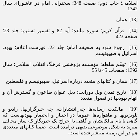
اسلامی؛ چاپ دوم؛ صفحه 348؛ سخنرانی امام در عاشورای سال
1342
[13] همان
[14] قرآن­ کریم؛ سوره مائده؛ آیه 82 و تفسیر تسنیم؛ جلد 23؛
صفحه 423
[15] رجوع شود به صحیفه امام؛ جلد 22؛ فهرست اعلام؛ یهود،
اسرائیل و صهیونیسم
[16] توهّم سلطه؛ مؤسسه پژوهشی فرهنگ انقلاب اسلامی؛ سال
1392؛ صفحات 45 تا 55
[17] همان و کتاب­های متعدد درباره اسرائیل، صهیونیسم و فلسطین
[18] تاریخ تمدن ویل دورانت؛ ذیل عنوان طاعون و گسترش آن و
اتهام یهودی­ها در فصول متعدد
[19] مالکیت رسانه­‌ها چه انتشارات، چه خبرگزاری­ها، رادیو و
تلویزیون­ها و ماهواره­‌ها عموماً در اختیار و انحصار یهودی­هاست که
گاهی با نام مالکانشان و گاهی با اخراج یک خبرنگار که ساز مخالف
می­زند به شکل موضوعی بدیهی درآمده است. ضمناً کتاب­های متعددی
هم در این زمینه منتشر شده است.