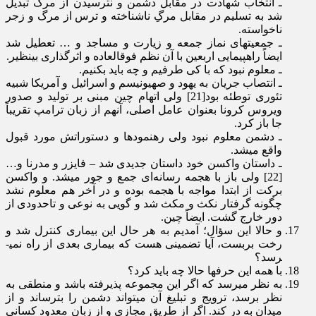
ـ انتخاب شهادت در مقابل دشمن و نترسیدن از مرگ تبدیل
شد به تسلیم در مقابل مرگِ ناشناخته و ترس از مرگ و زجر
ناخواسته.
ـ جمعیت­های نماز جمعه و زیارت و مساجد و … تعطیل شد
ایضاً راهپیمایی اربعین با آن نظم فوق­العاده و اثرگذاری بی­نظیر.
ـ معلوم نبود که با کی طرفیم و چه باید بکنیم.
ـ انتصاب جریان به یهود و صهیونیسم و اسرائیل و آمریکا شبیه
تئوری توطئه بود[21] ولی اتهام چین مبنی بر تولید و صدور
ویروس کرونا بعنوان عامل اصلی، آن­هم از زبان ترامپ تقریباً
جا باز کرد.
ـ دشمن معلوم نبود ولی رهنمود­ها و دستوراتش مورد قبول
واقع می­شد.
ـ داستان واکسن خود داستان جدیدی شد – فایزر و مدرنا و…
[22] ولی باز با هجمه رسانه‌ای جمع و جور می­شد. و واکسن
برکت از ابتدا مواجه با هجمه بوده و در آخر هم معلوم نشد
چگونه گرفتار نکث و مکث شد و گویی به نوعی و تاحدودی از
دور خارج گشت. ایضاً چین.
و حالا این سؤال؛ آمدیم به هر حال این بیماری کنترل شد و
رخت بربست، آیا تضمینی هست که بیماری بعدی از راه نمی­
رسد؟
با همه این حرف­ها حالا چه باید کرد؟
به نظر می­رسد که اگر این مجموعه پذیرفته باشد و منطقی به
نظر برسد، ترویج و تبلیغ آن می­تواند دشمن را بترساند و از
میدان به در کند. اگر از طریق مجازی و از زبان معدود کسانی