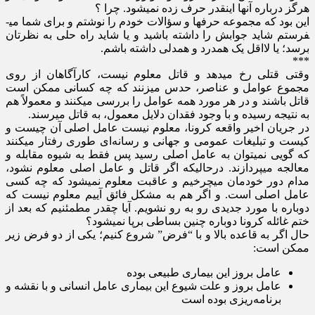
هرگز درباره آنها اینقدر حرف زده نمی­شود. چرا ؟
این بود که مجموعه حرف­ها و سؤالات خودم را نوشتم و برای شما می­
فرستم شاید جوابش را داشته باشید و یا شاید راه حلی به نظرتان
برسد؛ یا لااقل یک همدرد و همدلی داشته باشم.
***
وقتی قتلی رخ می­دهد و قاتل معلوم نیست، کارآگاهان از روی
مجموع عوامل و عناصر، حدس می­زنند که چه کسانی ممکن است
قاتل باشند و در هر مورد همه عوامل را بررسی می­کنند و معمولاً هم
به نتیجه رسیده و با وجود فقدان دلایل معمول، به قاتل می­رسند.
در جریان اخیر واقعه کرونا، معلوم نیست عامل اصلی آن چیست و
کیست و تبلیغات عمومی و جهانی و رسانه‌­ای طوری رفتار می­کنند
که گویی نمی­توان به عامل اصلی رسید پس فقط به شیوه مقابله و
معالجه می­پردازند. درحالیکه اگر قاتل و عامل اصلی معلوم نشود،
مدام دور خودمان می­چرخیم و عاقبت معلوم نمی­شود که چه کسی
عامل اصلی است. و اگر هم به مشکل فائق آییم معلوم نیست که
دوباره با مورد جدیدی رو به رو نشویم. آیا چقدر مطمئنیم که بعد از
ختم غائله کرونا دوباره چنین بساطی برپا نمی­شود؟
حال اگر به قاعده بالا و با “فرض” شروع کنیم؛ یکی از دو فرض زیر
ممکن است:
عامل بروز این بیماری طبیعی بوده
عامل بروز و علت شیوع این بیماری عامل انسانی و با نقشه و
برنامه­‌ریزی بوده است