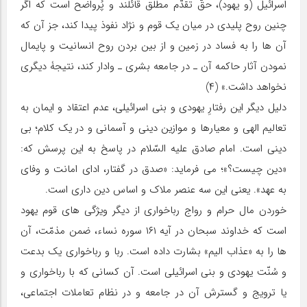
اسرائیل (و یهود)، حقّ تقدّم مطلق قائلند و پُرواضح است که اگر
چنین روح پلیدی در میان یک قوم و نژاد نفوذ پیدا کند، جز آن که
آن ها را به فساد در زمین و از بین بردن روح انسانیت و پایمال
نمودن آثار حاکمه آن ـ در جامعه بشری ـ وادار کند، نتیجۀ دیگری
نخواهد داشت.» (۴)
دلیل دیگر این رفتارِ یهودی و بنی اسرائیلی، عدم اعتقاد و ایمان به
تعالیم الهی و معیارها و موازین دینی و آسمانی و در یک کلام؛ بی
دینی است. امام صادق علیه السّلام در پاسخ به این پرسش که:
«دین چیست؟»؛ می فرماید: «صدق در گفتار، ادای امانت و وفای
به عهد». یعنی این سه عنصر ملاک و اساس دین داری است.
خوردن مال حرام و رواج رباخواری از دیگر ویژگی های قوم یهود
است که خداوند سبحان در آیه ۱۶۱ سوره نساء، ضمن مذمّت، آن
ها را به «عذاب الیم» بشارت داده است. ربا و رباخواری یک بدعت
و سُنّت یهودی و بنی اسرائیلی است. آن کسانی که با رباخواری و
یا ترویج و گسترش آن در جامعه و در نظام تعاملات اجتماعی،