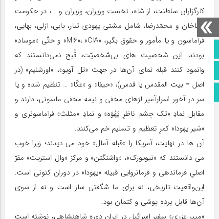
کارگزاران سلطنت، از شاه، نخست وزیران، وزیران و …، در حکومت
رضاخان و محمّدرضا، شامل مشتی یهودی تبار، بابی، ازلی، بهایی،
فراماسون و یا مأمور و حقوق بگیر، «MI۶»، «CIA» و حتّی «موساد»
صفحه نخست
بودند. این شخصیت های بی‌شخصیّت، قُبح نمی‌دانستند که
وانمود کنند قبله نمای آن‌ها در جهت «تل آویو»، «اورشلیم» (در
تماس با ما
اصل = بیت المقدس یا قدس)، «حیفا» و «عکّا» … تنظیم شده و یا
اطلاعات سایت
سر در آخور اسرارآمیز لژهای مخفی و نیمه مخفی ماسونی، دارند و
مقابل نمادِ «تک چشم ناظرِ یَهُوَه» و نمادِ «مثلث» فراماسونری و
«شیر یهودا» کمرِ تعظیم و تسلیم خم می‌کنند.
آن ها در نهایت، آمریکا را «قبله آمال» خود می دیدند؛ زیرا خوب
می دانستند که «نیویورک»، «واشنگتن» و مرکز «وال استریت» مقرّ
اصلیِ فرماندهی و فرمانروایی قبیله «یهودا» در دوران کنونی است.
این‌واقعیت تاریخی، نه برای ما شگفتی ساز است و نه از سوی
آن‌ها قابل پرده پوشی و کتمان بود.
«مییر عزری» سفیر اسرائیل در ایران دوره شاهنشاهی، نوشته است