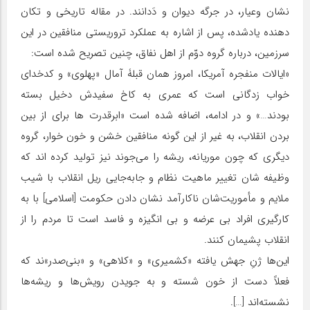
نشان وعیار، در جرگه دیوان و دَدانند. در مقاله تاریخی و تکان
دهنده یادشده، پس از اشاره به عملکرد تروریستی منافقین در این
سرزمین، درباره گروه دوّم از اهل نفاق، چنین تصریح شده است:
«ایالات منفجره آمریکا، امروز همان قبلۀ آمال «پهلوی» و کدخدای
خواب زدگانی است که عمری به کاخ سفیدش دخیل بسته
بودند…» و در ادامه، اضافه شده است «ابرقدرت ها برای از بین
بردن انقلاب، به غیر از این گونه منافقین خشن و خون خوار، گروه
دیگری که چون موریانه، ریشه را می‌جوند نیز تولید کرده اند که
وظیفه شان تغییر ماهیت نظام و جابه‌جایی ریل انقلاب با شیب
ملایم و مأموریت‌شان ناکارآمد نشان دادن حکومت [اسلامی] با به
کارگیری افراد بی عرضه و بی انگیزه و فاسد است تا مردم را از
انقلاب پشیمان کنند.
این‌ها ژنِ جهش یافته «کشمیری» و «کلاهی» و «بنی‌صدر»ند که
فعلاً دست از خون شسته و به جویدن رویش‌ها و ریشه‌ها
نشسته‌اند […].