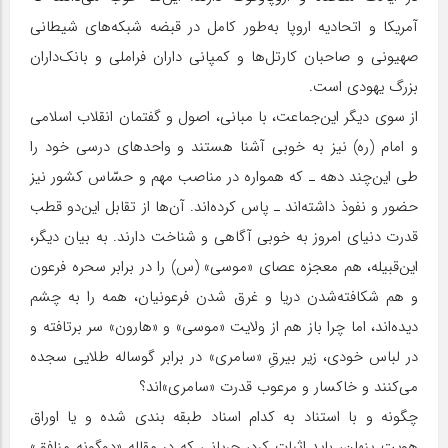
آمریکا و اتحادیه اروپا به‌طور کامل در قبضه شبکه‌های شیطانی
صهیونی و صاحبان کارتل‌ها و کمپانی داران فراملی و بانک‌داران
بزرگ یهودی است.
از سوی دیگر این‌جماعت، با مبانی، اصول و گفتمان انقلاب اسلامی
و امام (ره) نیز به خوبی آشنا هستند و واحدهای درسی خود را
طی این‌چند دهه ـ که همواره در مناصب مهم و حسّاس کشور نیز
حضور و نفوذ داشته‌اند ـ پاس کرده‌اند. آن‌ها از تقابل این‌دو قطب
قدرت دنیای امروز به خوبی آگاهی و شناخت دارند. به بیان دیگر،
این‌قبیله، هم معجزه عصای «موسی» (س) را در برابر سحره فرعون
و هم شکافته‌شدن دریا و غرق شدن فرعونیان، همه را به چشم
دیده‌اند، اما چرا باز هم از ولایت «موسی» و «هارون» سر برتافته و
در لباس خودی، زیر بیرقِ «سامری» در برابر گوساله طلایی سجده
می‌کنند و خاکسار و مرعوب قدرت «سامری»اند؟
چگونه و با استناد به کدام اسناد طبقه بندی شده و یا اوراق
هویت پنهان، باید اثبات کرد، جریانی که در مقاله «دوگونه منافق»