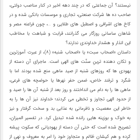
نیستند؟ آن جماعتی که در چند دهه اخیر در کنار مناصب دولتی،
صاحب ده ها شرکت صنعتی، تجاری و موسسات بانکی شده و در
کاخ های اشرافی و اصطبل های طلایی و …، چون فراعنه مصر و
شاهان ساسانی روزگار می گذرانند، قرابت و شباهت با مخاطب
این انذار و هشدار خداوندی ندارند؟
داستان «اصحاب سبت» یا «اصحاب شنبه» (۸)، از عبرت آموزترین
و تکان دهنده ترینِ سنّت های الهی است. ماجرای آن دسته از
یهودی ها که روزهای شنبه از صید ماهی منع شده بودند اما با
شگرد و ترفند خاص، ضمن حفر نهرها یا حوضچه های فرعی،
ماهی ها را به دام می انداختند و روز بعد از شنبه آن ها را صید و
از حدود الهی تجاوز و تخطی می کردند؛ خداوند نیز آن ها را به
خاطر این معصیت و نافرمانی به عذابی بد و سخت گرفتار و نیز
به خوک و بوزینه هایی رانده شده تبدیل کرد. در تفسیر المیزان،
تصریح شده است که حتی آن دسته از یهودیانی که سکوت پیشه
کرده و هم کیشان ظالم و متجاوز خود را امر به معروف و نهی از