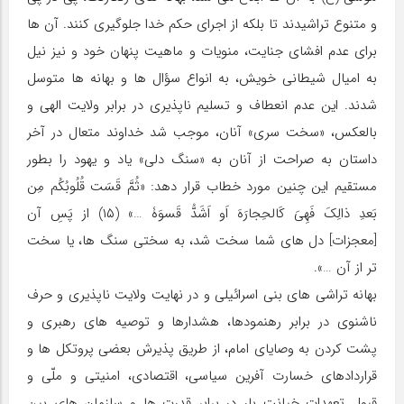
و متنوع تراشیدند تا بلکه از اجرای حکم خدا جلوگیری کنند. آن ها
برای عدم افشای جنایت، منویات و ماهیت پنهان خود و نیز نیل
به امیال شیطانی خویش، به انواع سؤال ها و بهانه ها متوسل
شدند. این عدم انعطاف و تسلیم ناپذیری در برابر ولایت الهی و
بالعکس، «سخت سری» آنان، موجب شد خداوند متعال در آخر
داستان به صراحت از آنان به «سنگ دلی» یاد و یهود را بطور
مستقیم این چنین مورد خطاب قرار دهد: «ثُمَّ قَسَت قُلُوبُکُم مِن
بَعدِ ذالِکَ فَهِیَ کَالحِجارَهَ اَو اَشَدُّ قَسوَۀ …» (۱۵) از پَسِ آن
[معجزات] دل های شما سخت شد، به سختی سنگ ها، یا سخت
تر از آن …».
بهانه تراشی های بنی اسرائیلی و در نهایت ولایت ناپذیری و حرف
ناشنوی در برابر رهنمودها، هشدارها و توصیه های رهبری و
پشت کردن به وصایای امام، از طریق پذیرش بعضی پروتکل ها و
قراردادهای خسارت آفرین سیاسی، اقتصادی، امنیتی و ملّی و
قبول تعهدات خیانت بار در برابر قدرت ها و سازمان های بین