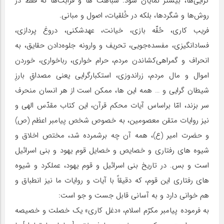
گرایی‌ها، بیشتر نمایان شود. شباهت ها و قرابت‌ها نه فقط در
روش‌ها و شگردها، بلکه در خُلقیات، اصول و مبانی.
فریب کاری، حُقّه بازی، خیانت، عهدشکنی، دروغ پردازی،
فسادانگیزی، مفسده‌جویی، تحریف و وارونه جلوه‌دادن حقایق، به
انحراف و گمراهی‌کشاندن مردم، حرام خواری، رباخواری، خوردن
اموال و مال مردم، زراندوزی، استکبارگرایی یعنی مصداقِ بارزِ
شیطان گرایی و … همه این ها، ممکن است از هر انسان منحرف
سر بزند، امّا براساس آیات محکم قرآن، این کتاب مقدّس الهی و
نیز روایات متقن معصومین، به خصوص شخص پیامبر اعظم (ص)
و حضرت امیر (ع)، همه آن چه برشمرده شد، مختص اخلاق و
شیوه های رفتاری و خصایص و خصایل قوم یهود و بنی اسرائیل
است و بس. در تاریخ بنی اسرائیل و قوم یهود، عملکرد و شیوه
های رفتاری این قوم، که دقیقاً با آیات و روایات ما نیز انطباق و
هم خوانی دارد و به آسانی قابل جست و جو است:
به فرموده پیامبر مکرّم اسلام، «دغل کاری» یک خصلت و خصیصه