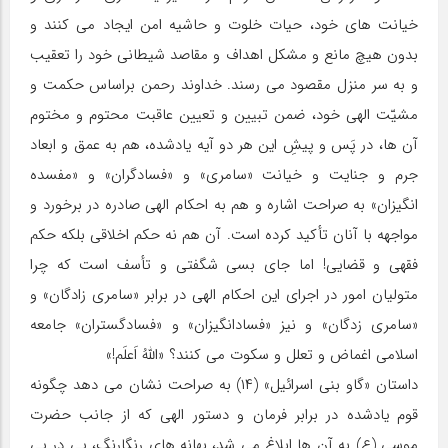
خیانت های خود، حیات خلوت و حاشیه امن ایجاد می کنند و
بدون هیچ مانع و مشکل اهداف و مقاصد شیطانی خود را تعقیب
و به سر منزل مقصود می رسند. خداوند رحمن براساس حکمت و
مشیّت الهی خود، ضمن تبیین و تعیین عاقبت محتوم و مختوم
آن ها، در پَس و پیشِ این هر دو آیه یادشده، هم به عمق و ابعاد
جرم و جنایت و خیانت «سامری» و «فسادگران» و «مفسده
انگیزان» به صراحت اشاره و هم به احکام الهی صادره در برخورد و
مواجهه با آنان تأکید کرده است. آن هم نه حکم اخلاقی بلکه حکم
فقهی و قضایی! اما جای بسی شگفتی و تأسف است که چرا
متولیان امور در اجرای این احکام الهی در برابر «سامری زادگان» و
«سامری زدگان» و نیز «فسادانگیزان» و «فسادگستران» جامعه
اسلامی اغماض و تعلل و سکوت می کنند؟ «اللهُ اَعلَم!»
داستان «گاو بنی اسرائیل» (۱۴) به صراحت نشان می دهد چگونه
قوم یادشده در برابر فرمان و دستور الهی که از جانب حضرت
موسی (ع) به آن ها ابلاغ می شد، بهانه های رنگارنگ، پی در پی