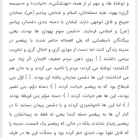
و توطئه ها، و مهم تر از همه، «عهدشکنی»، «خیانت» و «دسیسه
گری» یهود، علیه مسلمانان، اسلام و شخص پیامبر (ص)، سخنان
صریح و قابل توجهی دارند. ایشان با دسته بندی دشمنان پیامبر
(ص) و اسلامی فرمایند: «دشمن سوم یهودی ها بودند، یعنی
بیگانگان نامطمئنی که علی العجاله حاضر شدند با پیغمبر در
مدینه زندگی کنند؛ اما دست از موذی گری و اخلال گری و تخریب
برنمی داشتند […] روی ذهن مردم ضعیف الایمان اثر زیاد می
گذاشتند؛ توطئه می کردند؛ مردم را ناامید می کردند و به جان هم
می انداختند؛ این ها دشمن سازمان یافته ای بودند. […] اوّل بنی
قینقاع بود که به پیغمبر خیانت کردند […]؛ دسته دوّم، بنی نضیر
بودند، این ها هم خیانت کردند […]؛ دسته سوّم بنی قریظه بودند
[…]؛ اما این ها ناجوانمردی کردند و با دشمن پیمان بستند تا در
کنار آن ها به پیغمبر حمله کنند! یعنی نه فقط به پیمانشان با
پیغمبر پایدار نماندند بلکه در حالی که پیغمبر یک قسمت مدینه را
که قابل نفوذ بود، خندق حفر کرده بود و محلّات این ها در طرف