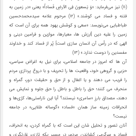
(۱۱) نیز می‌فرماید: «وَ یَسعونَ فِی الاَرضِ فَساداً» یعنی «در زمین به
فتنه و فساد می کوشند.» (۱۲) مرحوم علامه سیدمحمدحسین
طباطبایی می‌نویسد: «سعی و کوشش یهود همه برای آن است که
زمین را علیه دین [ارزش ها، معیارها، موازین و فرامین دینی و
الهی که در رأس آن انسان سازی است] پُر از فساد کند و خداوند
مفسدین را دوست ندارد.» (۱۳)
آن ها که امروز در جامعه اسلامی، برای نیل به اغراض سیاسی،
حزبی و گروهی خود، واقعیت ها را تحریف و با دروغ پردازی مردم
را فریب می دهند و یا اغفال و از حق و حقیقت دور، گمراه و
منحرف می کنند؛ حق را باطل و باطل را حق جلوه و نمایش می
دهند، مصداق بارزِ «سامری» نیستند؟ آیا این ناراستی‌ها، کژی‌ها و
انحرافات زمینه ساز همان «فساد» «گوساله طلایی» در جامعه
نیست؟
آنان تصور و تحلیل شان این است که با گمراه کردن، به انحراف،
فساد و سرگرمی کشاندن مردم، در مسیر یکه تازی، غارتگری و