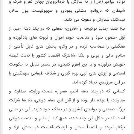
نواده پیامبر (ص) را به سازش با فرمانروایان جهان کفر و شرک و
شیطان که درواقع، مشتی یهودی و صهیونیست پول سالار،
نیستند، سفارش و دعوت می کنند.
ب) طبقه جدیدِ نوکیسه و «قارون» صفتی که در چند دهه اخیر، از
قِبَل حضور، نفوذ و مناصب خود، اموال و ثروت های بادآورده و
هنگفتی را تصاحب کرده و در واقع، بخش های قابل تأملی از
منابع مالی و پولی و بلکه شاهرگ اقتصاد کشور را تحت قبضه
خویش درآورده و با این اهرم کلیدی، در مسیر تقابل با حکومت
اسلامی و ارزش های الهی بهره گیری و شکاف طبقاتی سهمگینی را
در این سرزمین ایجاد کرده اند.
کسانی که در چند دهه اخیر، همواره سمت وزارت، صدارت و
معاونت را عهده دار بوده و از قِبَل این مقام دولتی، ده ها شرکت
بزرگ صنعتی و تولیدی کشور را در تملک خود دارند. این در حالی
است که در خلال این چند دهه، هیچ گاه از مقام و منصب دولتی
برکنار نبوده و قاعدتاً مجال و فرصت فعالیت در بخش آزاد و