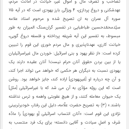
تصاحب و تصرف مال و اموال غیر، خیانت در امانت مردم،
عهدشکنی و دروغ پردازی، ۴ ویژگی بارز یهودی است که در آیه ۷۵
سوره آل عمران به ان تصریح شده و مرحوم استاد علامه
سیّدمحمّدحسین طباطبایی در تفسیر گران‌سنگ المیزان به طور
مبسوط، به تفسیر این آیه شریفه پرداخته و فلسفه دروغ گویی،
خیانت کاری، عهدناپذیری و مال مردم خوری این قوم را تبیین
کرده است: «از نظر یهود و بنی اسرائیل: خوردن مال غیراسرائیلیان
یا از بین بردن حقوق آنان حرام نیست! آنان عقیده دارند یک
یهودی نسبت به دیگران هر حکمی که خواهد می تواند اجرا کند،
و آن چه درباره او [غیریهودی] اراده کند، جایز خواهد بود. روشن
است که این رویّه مؤدّی به آن می شد که با غیراسرائیلی [مثل]
یک حیوان معامله کنند، و از هیچ عقوبتی واهمه و ترس نداشته
باشند.» (۳) به تصریح حضرت علّامه، دلیل این رفتار، خودبرتربینی
نژادی این قوم است: «آنان انتساب اسرائیلی [و یهودی] را مادّه
شرف و اصلِ سیادت و آقایی دانسته؛ برای یک فرد منتسب به