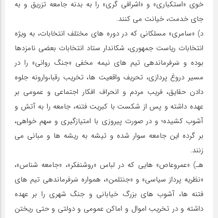
خوی «استکباری» و «اشرافی گری» را به بدنه جامعه تزریق و به
جای خدمت، خیانت می کنند.
د) «سامری» مسلکانی که در دوره های مختلف انتخابات، به ویژه
انتخابات ریاست جمهوری، سُکاندار ستاد انتخابات بعضی نامزدها
بوده و سَرفرماندهی تیم های نیمه مخفی «جنگ روانی» را در
مسیر دروغ پردازی، تحریف واقعیت ها، تخریب رقبا،وارونه جلوه
دادن حقایق، فریب مردم و انحراف افکار اجتماعی و عمومی بر
عهده داشته و پس از شکست با کبریت فتنه، جامعه را به آتش و
آشوب کشیده؛ و در صورت پیروزی با امتیازگیری و سهم خواهی،
بر گرده این جامعه سوار شده و تیشه به ریشه ها و مبانی می
زنند.
هـ) «عمروعاص» هایی که در لباس «روشنفکر»، «جامعه شناس»،
«نظریه پرداز سیاسی» و «جنتلمن»، همواره سَرفرماندهی تیم های
فتنه ها، آشوب های بزرگ خیابانی و جنگ شهری را بر عهده
داشته و در تخریب اموال و اماکن عمومی و دولتی و حتی ریختن