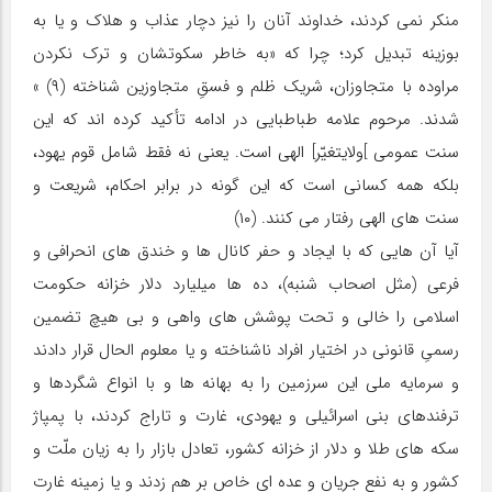
منکر نمی کردند، خداوند آنان را نیز دچار عذاب و هلاک و یا به
بوزینه تبدیل کرد؛ چرا که «به خاطر سکوتشان و ترک نکردن
مراوده با متجاوزان، شریک ظلم و فسقِ متجاوزین شناخته (۹) »
شدند. مرحوم علامه طباطبایی در ادامه تأکید کرده اند که این
سنت عمومی ]ولایتغیّر] الهی است. یعنی نه فقط شامل قوم یهود،
بلکه همه کسانی است که این گونه در برابر احکام، شریعت و
سنت های الهی رفتار می کنند. (۱۰)
آیا آن هایی که با ایجاد و حفر کانال ها و خندق های انحرافی و
فرعی (مثل اصحاب شنبه)، ده ها میلیارد دلار خزانه حکومت
اسلامی را خالی و تحت پوشش های واهی و بی هیچ تضمین
رسمیِ قانونی در اختیار افراد ناشناخته و یا معلوم الحال قرار دادند
و سرمایه ملی این سرزمین را به بهانه ها و با انواع شگردها و
ترفندهای بنی اسرائیلی و یهودی، غارت و تاراج کردند، با پمپاژ
سکه های طلا و دلار از خزانه کشور، تعادل بازار را به زیان ملّت و
کشور و به نفع جریان و عده ای خاص بر هم زدند و یا زمینه غارت