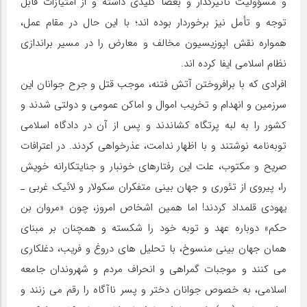
و مسؤولیت تاثیرگذار و بعضاً کلیدی داشته و از امتیازات قابل
توجه و تأمل نیز برخوردار بوده اند؛ با این حال در مقام عمل،
همواره نقش اپوزیسیون مخالف و معارض را در مسیر براندازی
نظام اسلامی ایفا کرده اند.
افرادی که با برافروختن آتش فتنه، موجب قتل و جرح جوانان این
سرزمین و انهدام و تخریب اموال و اماکن عمومی و دولتی شدند و
کشور را به لبه پرتگاه کشاندند و پس از آن در دادگاه اسلامی
توبه‌نامه نوشتند و با اظهار ندامت، عذرخواهی کردند. در اعترافات
صریح و مکتوب، علت این رفتارهای خونبار و جنایتکارانه خویش
را، پیروی از تئوری و جهان بینی متفکران سکولار و لائیک غربی ـ
یهودی قلمداد کردند! اما همین اشخاص امروز، چون «مروان بن
حکم» دوباره عهد و توبه خود را شکسته و همچنان بر مبنای
همان جهان بینی منسوخ، با تحلیل های دروغ و فریب، دغلکاری
می کنند و موجبات گمراهی و انحراف مردم و شهروندان جامعه
اسلامی، به خصوص جوانان دختر و پسر ناآگاه را رقم می زنند و