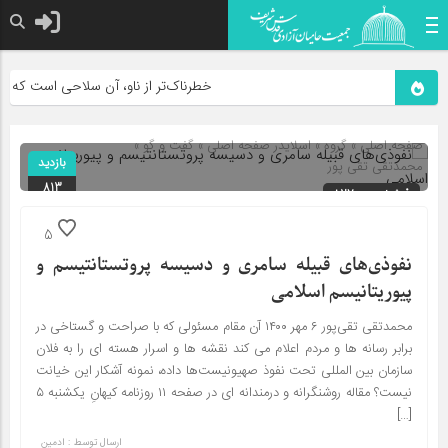
خطرناک‌تر از ناو، آن سلاحی است که می‌تواند این 
صفحه اصلی
» گروه »
اسلایدر صفحه اصلی
»
گفت و گو
»
بازدید
محمدتقی تقی پور
813
شناسه : 8270
5
نفوذی‌های قبیله سامری و دسیسه پروتستانتیسم و
پیوریتانیسم اسلامی
محمدتقی تقی‌پور ۶ مهر ۱۴۰۰ آن مقام مسئولی که با صراحت و گستاخی در
برابر رسانه ها و مردم اعلام می کند نقشه ها و اسرار هسته ای را به فلان
سازمان بین المللی تحت نفوذ صهیونیست‌ها داده، نمونه آشکار این خیانت
نیست؟ مقاله روشنگرانه و درمندانه ای در صفحه ۱۱ روزنامه کیهانِ یکشنبه ۵
[…]
ارسال توسط :
ادمین