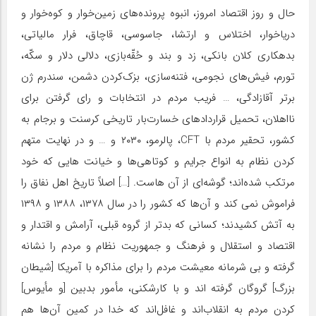
حال و روز اقتصاد امروز، انبوه پرونده‌های زمین‌خوار و کوه‌خوار و
دریاخوار، اختلاس و ارتشا، جاسوسی، قاچاق، فرار مالیاتی،
بدهکاری کلان بانکی، زد و بند و حُقّه‌بازی، دلالی دلار و سکّه،
تورم، فیش‌های نجومی، فتنه‌سازی، بزک‌کردن دشمن، سندرم ژن
برتر آقازادگی، … فریب مردم در انتخابات و رای گرفتن برای
نااهلان، تحمیل قراردادهای خسارت‌بار تاریخی کرسنت و برجام به
کشور، تحقیر مردم با CFT، پالرمو، ۲۰۳۰ و … و در نهایت متهم
کردن نظام به انواع جرایم و کوتاهی‌ها و خیانت هایی که خود
مرتکب شده‌اند؛ گوشه‌ای از آن هاست. […] اصلاً تاریخ اهل نفاق را
فراموش نمی کند و آن‌ها که کشور را در سال ۱۳۷۸، ۱۳۸۸ و ۱۳۹۸
به آتش کشیدند؛ کسانی که بدتر از گروه قبلی، آرامش و اقتدار و
اقتصاد و استقلال و فرهنگ و جمهوریت نظام و مردم را نشانه
گرفته و بی شرمانه معیشت مردم را برای مذاکره با آمریکا [شیطان
بزرگ] گروگان گرفته اند و با کارشکنی، مأمور بدبین [و مأیوس]
کردن مردم به انقلاب‌اند و غافل‌اند که خدا در کمین آن‌ها هم