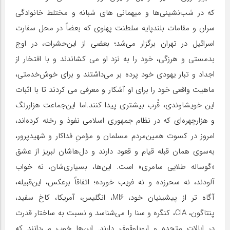
که در شب‌نشینی‌ها و میهمانی های شبانه و مختلط خانوادگی
سران و مقامات بلندپایه سلطنت پهلوی که بعضاً در محل سفارت
اسرائیل در تهران برگزار می‌شد؛ بعضی از این‌حشرات، در اوج
بدمستی و هرزگی، خود را به نزد او می کشاندند و با افتخار از
اجداد و تبار یهودی خود پرده بر می‌داشتند و برای خوش‌خدمتی،
ماهیت واقعی خود را برای او آشکار و معرفی می کردند تا با اثبات
این خویشاوندی، قُرب بیشتری پیدا کنند.اما این‌جماعت هزاررنگ
و هزارچهره‌ای که در نظام جمهوری اسلامی نفوذ و رخنه کرده‌اند،
امروز در کسوت همین‌مردم مسلمان و مؤمنِ فداکار و شهیدپرور،
به‌سوی همان قبله قیام و قعود دارند و دل‌هاشان لبریز از عشق
«گوساله طلایی سامری» است. این‌ها، بسیاری‌شان، نه خواب
آلودند، نه سحرزده و نه فریب خورده؛ اتفاقاً برعکس، این‌قبیله،
آگاه تر از پیشینیان خود، MI۶، انگلیس، آمریکا، کاخ سفید،
پنتاگون، CIA، کنگره و سنا را می‌شناسد و نسبت به ساختار قدرت
در ایالات متحده و اروپاوقوف دارند. این‌ها خوب می‌دانند که