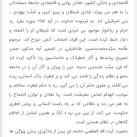
اقتصادی و بانکی کشور، تعادل روانی و اقتصادی جامعه مسلمانان
را به هم می ریزند؛ ایادی شیطان و پیرو آیین و سُنّت یهودی ـ
بنی اسرائیلی اند. به فرموده خداوند در آیه ۲۷۵ سوره بقره. ربا
حرام و رباخوار موجودِ بی خردی است که شیطان او را آشفته و
دچار خَبط کرده است. این افراد، اصحاب آتش دوزخ اند. مرحوم
علّامه سیّدمحمدحسین طباطبایی در تفسیر آیه مذکور، ضمن
تصریح پیامدها و آثار خطرناک و خانمانسوز ربا، تأکید کرده اند
که این سنّت ضددینی «بنیاد دین را ویران و آثار آن را در جامعه
محو و نظام زندگی را فاسد می کند و بر فطرت پاک انسانی، پرده
می افکند و جلوی حکم آن را می گیرد. ربا با حکم فطرت مخالف و
موجب انهدام اساس معیشت است. ربا تعادل و توازن اجتماع را
به هم می زند و نظامی که بر راه راستِ انسانی و روش فطری
حکومت می کند، از بین می برد.» (۵) بر همین اساس از اعاظم
گناهان در نظام هستی است.
حضرت آیت الله العظمی خامنه ای پس از یادآوری برخی ویژگی ها