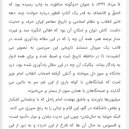
۵ مرداد ۱۳۹۹، با عنوان «دوگونه منافق»، به چاپ رسیده بود که
الحقّ و الانصاف به قدر یک کتابِ قطور درباره حوادث چند دهه
اخیر انقلاب و نظام اسلامی و تاریخ معاصر ایران حرف و حدیث
داشت. کاش توان و امکانِ آن بود که اهالی انگیزه مند و غیرت
مدارِ عرصه هنر، همه آن چه را که در این مقاله یادآوری شده، در
قالب یک سریال مستندِ تاریخی این سرزمین به تصویر می
کشیدند؛ تا در حافظه تاریخ ثبت و ضبط شده و برای همه ادوار
به یادگار بماند. یکایک آن چه در این مقال یادآوری شده بود، دردِ
جانکاه و سوزِ دلِ سوخته و آتش گرفته اصحاب انقلابِ امام عزیز
است که شبانگاهان با کوله باری از این غم، سر به بالین می
گذارند و صبحگاهان با همان سوز، از بستر بر می‌خیزند.
میلیون‌ها باورمند و عاشق نهضت امام راحل که با چشمانی اشکبار
و بغض ناشکفته در گلو، این ایّام و لیالی را به رنج سپری می کنند.
البتّه خوشا به حال‌شان؛ چون این «درد» نشان و عیار «آدم» است؛
و افسوس به حال آن ها که فارغ از این «درد» و به دور از این