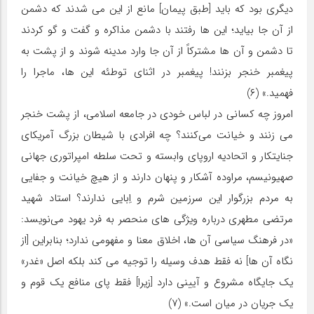
دیگری بود که باید [طبق پیمان] مانع از این می شدند که دشمن
از آن جا بیاید؛ این ها رفتند با دشمن مذاکره و گفت و گو کردند
تا دشمن و آن ها مشترکاً از آن جا وارد مدینه شوند و از پشت به
پیغمبر خنجر بزنند! پیغمبر در اثنای توطئه این ها، ماجرا را
فهمید.» (۶)
امروز چه کسانی در لباس خودی در جامعه اسلامی، از پشت خنجر
می زنند و خیانت می‌کنند؟ چه افرادی با شیطان بزرگ آمریکای
جنایتکار و اتحادیه اروپای وابسته و تحت سلطه امپراتوری جهانی
صهیونیسم، مراوده آشکار و پنهان دارند و از هیچ خیانت و جفایی
به مردم بزرگوار این سرزمین شرم و اِبایی ندارند؟ استاد شهید
مرتضی مطهری درباره ویژگی های منحصر به فرد یهود می‌نویسد:
«در فرهنگ سیاسی آن ها، اخلاق معنا و مفهومی ندارد؛ بنابراین [از
نگاه آن ها] نه فقط هدف وسیله را توجیه می کند بلکه اصل «غدر»
یک جایگاه مشروع و آیینی دارد [زیرا] فقط پای منافع یک قوم و
یک جریان در میان است.» (۷)