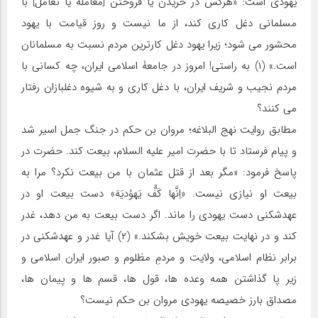
یهودی است: «هرکس در خریدن یا فروختن [معامله یا تعامل] با
مسلمانی دغل کاری کند، از ما نیست و روز قیامت با یهود
محشور می شود؛ زیرا یهود دغل کارترین مردم نسبت به مسلمانان
است.» (۱) به راستی! امروز در جامعۀ اسلامی ایران، چه کسانی با
مردم نجیب و شریف ایران، با دغل کاری و به شیوه دغلبازان رفتار
می کنند؟
مطابق روایت نهج البلاغه؛ مروان بن حکم در جنگ جمل اسیر شد
و پیام فرستاد تا با حضرت امیر علیه السلام، بیعت کند. حضرت در
پاسخ فرمود: «مگر بعد از قتل عثمان با من بیعت نکرد؟ مرا به
بیعت او نیازی نیست. «اِنَّها کَفٌّ یَهوُدیَهَ» دست بیعت او در
عهدشکنی دست یهودی را ماند. اگر دست بیعت به من دهد، غدر
کند و در نهایت بیعت خویش بشکند.» (۲) آیا غدر و عهدشکنی در
برابر نظام اسلامی، ولایت و مردمِ مظلوم و صبور ایران اسلامی و
زیر پا گذاشتن همه وعده ها، قول ها، قسم ها و پیمان ها،
مصداق بارز خصیصه یهودی مروان بن حکم نیست؟