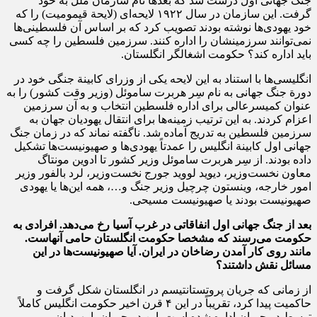
جنگ جهانی اول درست شد که بعد‌ها نام سازمان ملل به خود
گرفت. این سازمان در سال ۱۹۲۲ لایحه‌ای (لایحة قیمومیت) را که
خود یهودی‌ها نوشته بودند تصویب کرد که بر اساس آن فلسطینی‌ها
نمی‌توانند سرزمینشان را اداره کنند. سرزمین فلسطین را چه کسی
باید اداره کند؟ حکومت اشغالگر انگلستان.
انگلیسی‌ها با استناد به این لایحه یکی از وزرای کابینة جنگی خود در
دورة جنگ جهانی به نام سِر هربرت ساموئل (وزیر وقت کشور) را به
عنوان کمیسرعالی برای اداره فلسطین انتخاب و به آن سرزمین
اعزام کردند. به این ترتیب زمینه‌ها برای انتقال یهودیان جهان به
سرزمین فلسطین به تدریج آماده شد. ناگفته نماند که در زمان جنگ
جهانی اول کابینة انگلیس را عمدتاً یهودی‌ها و صهیونیست‌ها تشکیل
داده بودند. از سِر هربرت ساموئل وزیر کشور تا ادوین مونتاگ
معاون نخست‌وزیر، دیوید لووید جورج نخست‌وزیر، لرد بالفور وزیر
امور خارجه، وینستون چرچیل وزیر جنگ و…، همه این‌ها یا یهودی
صهیونیست بودند یا صهیونیست مسیحی.
بعد از جنگ جهانی اول انفاقاتی در غرب آسیا رخ می‌دهد. افرادی به
حکومت می‌رسند که مشخصا حکومت انگلستان حامی آنهاست.
مانند روی کار آمدن رضاخان در ایران. آیا صهیونیست‌ها در این
مسائل نقش داشتند؟
از زمانی که جریان پروتستانتیسم در انگلستان شکل گرفت و
حاکمیت پیدا کرد، تقریباً در این ۴ قرن اخیر حکومت انگلیس کاملاً
توسط دو جریان اداره شده است. این دو جریان یا یهودیان