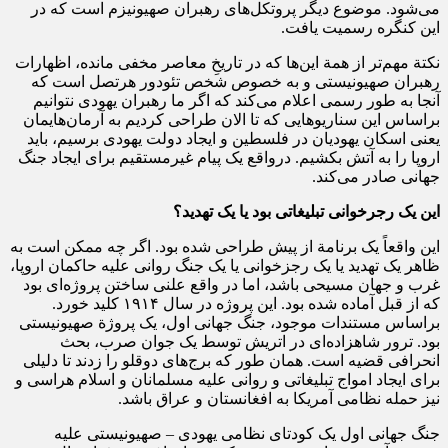
می‌شود. موضوع دیگر پروتکل‌های رهبران صهیونیزم است که در
این کنگره رسمیت یافت.
نکتة مهم‌تر از همة این‌ها که در تاریخِ معاصر مخفی مانده، اظهارات
رهبران صهیونیستی و به خصوص شخص تئودور هرتصل است که
آنجا به طور رسمی اعلام می‌کند که اگر ما رهبران یهودی نتوانیم
براساس این سناریو‌هایی که تا الان طراحی کردیم به آرمان‌هایمان
یعنی اسکان یهودیان در فلسطین و ایجاد دولت یهودی برسیم، باید
اروپا را به آتش بکشیم. درواقع یک پیام غیرمستقیم برای ایجاد جنگ
جهانی صادر می‌کند.
این یک رجرخوانی تبلیغاتی بود یا یک تهدید؟
این واقعاً یک برنامة از پیش طراحی شده بود. اگر چه ممکن است به
ظاهر یک تهدید یا یک رجزخوانی یا یک جنگ روانی علیه حاکمان اروپا،
غرب و جهان مسیحی باشد، اما در واقع علنی ساختن پروژه‌ای بود
که از قبل آماده شده بود. این پروژه در سال ۱۹۱۴ کلید خورد.
براساس مستندات موجود، جنگ جهانی اول، یک پروژة صهیونیستی
بود. ترور شاهزاده‌ای در اتریش توسط یک جوان صرب، بحث
انحرافی قضیه است. همان طور که برج‌های دوقلو را زدند تا دلیلی
برای ایجاد امواج تبلیغاتی و روانی علیه مسلمانان و اسلام هراسی و
نیز حمله نظامی آمریکا به افغانستان و عراق باشد.
جنگ جهانی اول یک کودتای نظامی یهودی – صهیونیستی علیه