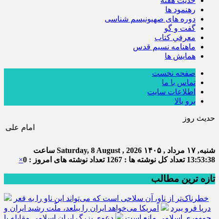
حديث هفته
رهنمود ها
دوره های صهیونیسم شناسی
گفت و گو
معرفي كتاب
ماهنامه نسيم قدس
همايش ها
صفحه نخست
تماس با ما
اطلاعات سایت
برو بالا
حدیث روز
امام علی (ع) می فرماید : هر کس از خود بدگویی و 
شنبه, ۱۷ مرداد , ۱۴۰۵
Saturday, 8 August , 2026
ساعت
13:53:38
تعداد کل نوشته ها : 1267
تعداد نوشته های امروز : 0
×
تازه ترین مطالب
خطرناک‌تر از ناو، آن سلاحی است که می‌تواند این ناو را به قعر
دریا فرو ببرد
آمریکا می‌خواهد ایران را ببلعد، ملّت رشید ایران و
جمهوری اسلامی مانع است
دعوی بزرگ ایران اسلامی مقابله با