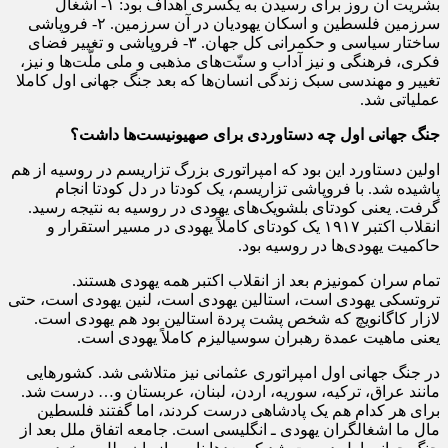
بشریت آن روز برای رسیدن به یکسری اهداف بود: ۱- اشغال
سرزمین فلسطین و اسکان یهودیان در آن سرزمین. ۲- فروپاشی
ساختار سیاسی و حکمرانی کل جهان. ۳- فروپاشی و تغییر فضای
فکری، فرهنگی و نیز آداب و سنّت‌های مذهبی و ملی ملّت‌ها و نیز،
تغییر و مهندسی سبک زندگی انسان‌ها که بعد جنگ جهانی اول کاملا
عملیاتی شد.
جنگ جهانی اول چه دستاوردی برای صهیونیست‌ها داشت؟
اولین دستاورد این بود که امپراتوری بزرگ تزاریسم در روسیه از هم
پاشیده شد. با فروپاشی تزاریسم، یک کودتا در دل کودتا انجام
گرفت. یعنی کودتای بلشویک‌های یهودی در روسیه به نتیجه رسید.
انقلاب اکتبر ۱۹۱۷ یک کودتای کاملاً یهودی در مسیر استقرار و
حاکمیت یهودی‌ها در روسیه بود.
تمام سران کمونیزم بعد از انقلاب اکتبر همه یهودی هستند.
تروتسکی یهودی است، استالین یهودی است، لنین یهودی است، حتی
لازار کاگانویچ که شخص پشت پردة استالین بود هم یهودی است.
یعنی ماهیت عمدة رهبران سوسیالیزم کاملاً یهودی است.
در جنگ جهانی اول امپراتوری عثمانی نیز متلاشی شد. کشور‌هایی
مانند عراق، ترکیه، سوریه، اردن، لبنان، عربستان و… درست شد.
برای هر کدام هم یک پادشاهی درست کردند، اما گفتند فلسطین
مال ما اشغالگران یهودی ـ انگلیسی است. جامعه اتفاق ملل بعد از