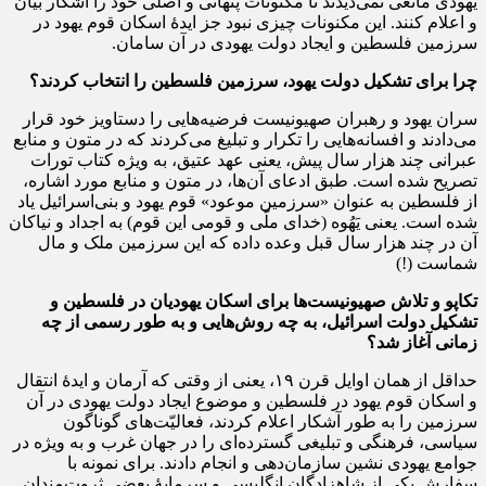
یهودی مانعی نمی‌دیدند تا مکنونات پنهانی و اصلی خود را آشکار بیان
و اعلام کنند. این مکنونات چیزی نبود جز ایدۀ اسکان قوم یهود در
سرزمین فلسطین و ایجاد دولت یهودی در آن سامان.
چرا برای تشکیل دولت یهود، سرزمین فلسطین را انتخاب کردند؟
سران یهود و رهبران صهیونیست فرضیه‌هایی را دستاویز خود قرار
می‌دادند و افسانه‌هایی را تکرار و تبلیغ می‌کردند که در متون و منابع
عبرانی چند هزار سال پیش، یعنی عهد عتیق، به ویژه کتاب تورات
تصریح شده است. طبق ادعای آن‌ها، در متون و منابع مورد اشاره،
از فلسطین به عنوان «سرزمین موعود» قوم یهود و بنی‌اسرائیل یاد
شده است. یعنی یَهُوه (خدای ملّی و قومی این قوم) به اجداد و نیاکان
آن در چند هزار سال قبل وعده داده که این سرزمین ملک و مال
شماست (!)
تکاپو و تلاش صهیونیست‌ها برای اسکان یهودیان در فلسطین و
تشکیل دولت اسرائیل، به چه روش‌هایی و به طور رسمی از چه
زمانی آغاز شد؟
حداقل از همان اوایل قرن ۱۹، یعنی از وقتی که آرمان و ایدۀ انتقال
و اسکان قوم یهود در فلسطین و موضوع ایجاد دولت یهودی در آن
سرزمین را به طور آشکار اعلام کردند، فعالیّت‌های گوناگون
سیاسی، فرهنگی و تبلیغی گسترده‌ای را در جهان غرب و به ویژه در
جوامع یهودی نشین سازمان‌دهی و انجام دادند. برای نمونه با
سفارش یکی از شاهزادگان انگلیسی و سرمایۀ بعضی ثروت‌مندان