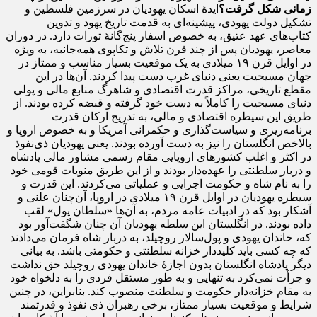
زمانی شکل گرفت؟
ایدۀ اسکان یهودیان در سرزمین فلسطین و
تشکیل دولت یهودی، پیشینه‌ای به قدمت تاریخ یهود و تدوین
کتاب‌های عهد عتیق، به خصوص اسفار پنج‌گانۀ تورات دارد. در دوران
معاصر، یهودیان پس از چند قرن تلاش و تکاپوی همه‌جانبه، به ویژه
در اوایل قرن ۱۹ میلادی به یک موقعیت بسیار مناسب و ممتاز در
جهان مسیحیت یعنی دنیای غرب دست پیدا کردند. آن‌ها در این
مقطع تاریخی، مراکز قدرت اقتصادی و شاهرگ منابع مالی و پولی
دنیای مسیحیت را کاملاً به دست خود گرفته و قبضه کرده بودند. از
طریق این سیطره اقتصادی و مالی، به تدریج ارکان قدرت
برنامه‌ریزی و سیاست‌گذاری و حکمرانی آمریکا و به خصوص اروپا و
بالاخص انگلستان را نیز به دست آورده بودند. یعنی یهودیان ذی‌نفوذ
در اکثر و اغلب کشور‌های اروپایی مقام رسمی مشاور مالی پادشاه
و دربار سلطنتی را عهده‌دار بودند و از این طریق منویات قومی خود
را به نام شاه و حکومت اجرایی و عملیاتی می‌کردند. این قدرت و
سیطره یهودیان در اوایل قرن ۱۹ میلادی در اروپا، آن‌چنان علنی و
آشکار بود که در ادبیات عامه مردم، به آن‌ها «سلطان پول» لقب
داده بودند. در انگلستان این سلطه یهودیان آن چنان شگفت‌آور بود
که، خاندان یهودی و پول‌سالار روچیلد، به دربار شاه فرمان می‌دادند
که چه کسی باید کلیددار خزانه سلطنتی و حکومتی باشد. به بیانی
دیگر پادشاه انگلستان بدون اجازۀ خاندان یهودی روچیلد حق نداشت
و جرأت نمی‌کرد به تنهایی و به طور مستقل فردی را به دلخواه خود
به مقام خزانه‌دار حکومت و سلطنت منصوب کند. بنابراین، در چنین
شرایط و موقعیت بسیار ممتاز، برخی رهبران ذی نفوذ و قدرتمند