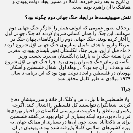
آن تاریخ به بعد رقم خورده، کاملاً در مسیر ایجاد دولت یهودی و
هماهنگ با آن راهبرد بوده است.
نقش صهیونیست‌ها در ایجاد جنگ جهانی دوم چگونه بود؟
برخلاف تصور عمومی که آدولف هیتلر را آغازگر جنگ جهانی دوم
می‌دانند، این جنگ را همان کسانی شروع کردند که جنگ جهانی اول
را آغاز کرده بودند. جنگ جهانی دوم را اردوگاه‌های پنهان جنگ در
آمریکا و اروپا با هدف تکمیل سناریوی جنگ جهانی اوّل شروع کردند.
۶ ماه قبل از این، وزیر جنگ انگلستان (هور بلیشای یهودی، مغربی
تبار) نقشة جنگ را به پارلمان انگلستان می‌برد. نخست وزیر
انگستان زمان جنگ چمبرلن یهودی بود. چرا جنگ جهانی اوّل شروع
شد و هدف از آن چه بود؟ در وهلة اول اشغال فلسطین و اسکان
یهودیان در فلسطین و ایجاد دولت یهود بود که این برنامه تا سال
۱۹۳۹ میلادی به طور کامل محقق نشد.
چرا؟
اولا فلسطینی‌ها با بیل، داس و کلنگ از خانة و سرزمینشان دفاع
کردند. اشغالگران نتوانستند کل فلسطین را اشغال کنند. اگرچه
یکسری مناطق را حکومت سرپرستی انگلستان در اختیار یهودی‌ها
قرار داده بود. دوم اینکه بسیاری از عوام یهود می‌گفتند فلسطین
برای ما ناکجاآباد است. چون آن‌ها در بسیاری از ممالک جهان، به
ویژه کشور‌های اسلامی کاملاً پذیرفته شده بودند. یهودیان در آن