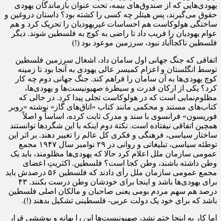
یهودی‌هایی که از صندوق‌های بیمه، تحت عنوان بازماندگان یهودی
حقوق می‌گیرند، پس هیتلر چه کسی را کشته بود؟ داستان دروغین و
ساختگی هولوکاست هم احساسات غیریهودیان را تحریک کرد و هم
عوام یهودیان را فریب داد تا راضی به کوچ به فلسطین شوند. دیگر
فلسطین ناکجاآباد نبود، سرزمین موعود بود (!)
اتفاقی که جنگ جهانی اول سامان داد، اشغال سرزمین فلسطین
توسط انگلستان و اعزام کمیسر عالی یهودی به آنجا بود تا زمینه
کوچ یهودی‌ها به آن سامان را فراهم کند. جنگ جهانی دوم چه کار
کرد؟ یکی از ارکان قدرت و سیطرة صهیونیست‌ها و یهودی‌ها،
مظلوم‌نمایی است که در هولوکاست تجلی پیدا کرد. در حالی که
کتاب‌های مستند و محکمی مانند کتاب «اتاق‌های گاز» نوشته «روبر
فوریسون» فرانسوی با سند و مدرک ثابت کرده، اساساً و اصلاً
همچین اتفاقی نیفتاده است. نکتة دوم اینکه با این شگرد‌ها توانستند
ساختار سیاسی، فرهنگی و فکری کل عالم را تغییر دهند. بر اثر این
توطئه سیاسی، تبلیغاتی و روانی در ۲۹ نوامبر سال ۱۹۴۷ مجمع
عمومی سازمان ملل اعلام کرد حالا که یهودی‌ها مظلومند، باید یک
وطن داشته باشند، وطن کجا است؟ فلسطین. اکثریتِ اعضای
مجمع عمومی سازمان ملل رأی دادند که فلسطین ۵۶ درصدش باید
برای یهودی‌ها باشد و اینجا برای خودشان وطن درست بکنند. ۴۳
درصد هم سهم مردم بومی یعنی صاحبان و مالکان اصلی فلسطین
باشد که برای خود یک دولت عربی- فلسطینی تشکیل بدهند (!).
اما کار به اینجا ختم نشد، صهیونیست‌ها این را بهانه و پوششی قرار