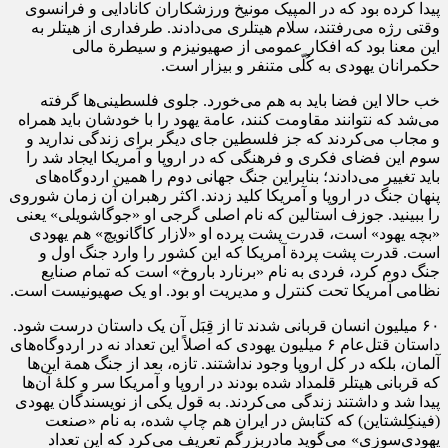
پیدا کرده بود که در المپیک مونیخ ورزشکاران کانادایی و فرانسوی
وقتی رژه می‌رفتند، سلام هیتلری می‌دادند. طرفداری از هیتلر به
این معنا بود که افکار عمومی از صهیونیزم و سیطرة مالی
حکمرانان یهودی به کُلّی متنفر و بیزار است.
خب حالا این فضا باید به هم می‌خورد. جلوی فلسطینی‌ها گرفته
می‌شد که نتوانند مقاومت کنند، عامة یهود را با خودشان باید همراه
و مجاب می‌کردند که جز فلسطین جای دیگر برای زندگی ندارید و
سوم این فضای فکری و فرهنگی که در اروپا و آمریکا ایجاد شد را
باید تغییر می‌دادند؛ بنابراین جنگ جهانی دوم را همین اردوگاه‌های
پنهان جنگ در اروپا و آمریکا کلید زدند. اکثر رهبران آن زمان شوروی
را ببینید. جوزف استالین که نام اصلی گرجی او «جوگاشویلی» یعنی
«بچه یهود» است، قدرت پشت پرده او «لازار کاگانویچ» هم یهودی
است. قدرت پشت پردة آمریکا که این کشور را وارد جنگ اول و
جنگ دوم کرد، فردی به نام «برنارد باروخ» است که تمام صنایع
نظامی آمریکا تحت کنترل و مدیریت او بود. او یک صهیونیست است.
۶۰ میلیون انسان قربانی شدند تا از قِبَل آن یک داستان درست شود.
داستان قتل‌عام ۶ میلیون یهودی که اصلاً این تعداد نه در اردوگاه‌های
آلمان، بلکه در کل اروپا وجود نداشتند. تازه، بعد از جنگ همة این‌ها
که قربانی هیتلر قلمداد شده بودند در اروپا و آمریکا سر و کلۀ آن‌ها
پیدا شد و داشتند زندگی می‌کردند. به قول یکی از نویسندگان یهودی
(فینکِلشتاین) که کتابش در ایران هم چاپ شده، به نام «صنعت
یهودی‌سوزی» می‌گوید مادربزرگم تعریف می‌کرد که این تعداد