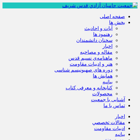
صفحه اصلی
بخش ها
آیات و احادیث
رهنمود ها
سخنان دانشمندان
اخبار
مقاله و مصاحبه
ماهنامه‌ی نسیم قدس
هنر و ادبیات مقاومت
دوره های صهیونیسم شناسی
همايش ها
بيانيه
کتابخانه و معرفی کتاب
محصولات
آشنایی با جمعیت
تماس با ما
اخبار
مقالات تخصصي
ادبيات مقاومت
بيانيه