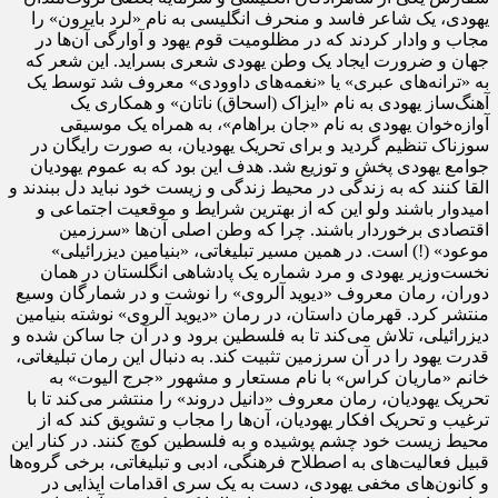
یهودی، یک شاعر فاسد و منحرف انگلیسی به نام «لرد بایرون» را
مجاب و وادار کردند که در مظلومیت قوم یهود و آوارگی آن‌ها در
جهان و ضرورت ایجاد یک وطن یهودی شعری بسراید. این شعر که
به «ترانه‌های عبری» یا «نغمه‌های داوودی» معروف شد توسط یک
آهنگ‌ساز یهودی به نام «ایزاک (اسحاق) ناتان» و همکاری یک
آوازه‌خوان یهودی به نام «جان براهام»، به همراه یک موسیقی
سوزناک تنظیم گردید و برای تحریک یهودیان، به صورت رایگان در
جوامع یهودی پخش و توزیع شد. هدف این بود که به عموم یهودیان
القا کنند که به زندگی در محیط زندگی و زیست خود نباید دل ببندند و
امیدوار باشند ولو این که از بهترین شرایط و موقعیت اجتماعی و
اقتصادی برخوردار باشند. چرا که وطن اصلی آن‌ها «سرزمین
موعود» (!) است. در همین مسیر تبلیغاتی، «بنیامین دیزرائیلی»
نخست‌وزیر یهودی و مرد شماره یک پادشاهی انگلستان در همان
دوران، رمان معروف «دیوید آلروی» را نوشت و در شمارگان وسیع
منتشر کرد. قهرمان داستان، در رمان «دیوید آلروی» نوشته بنیامین
دیزرائیلی، تلاش می‌کند تا به فلسطین برود و در آن جا ساکن شده و
قدرت یهود را در آن سرزمین تثبیت کند. به دنبال این رمان تبلیغاتی،
خانم «ماریان کراس» با نام مستعار و مشهور «جرج الیوت» به
تحریک یهودیان، رمان معروف «دانیل دروند» را منتشر می‌کند تا با
ترغیب و تحریک افکار یهودیان، آن‌ها را مجاب و تشویق کند که از
محیط زیست خود چشم پوشیده و به فلسطین کوچ کنند. در کنار این
قبیل فعالیت‌های به اصطلاح فرهنگی، ادبی و تبلیغاتی، برخی گروه‌ها
و کانون‌های مخفی یهودی، دست به یک سری اقدامات ایذایی در