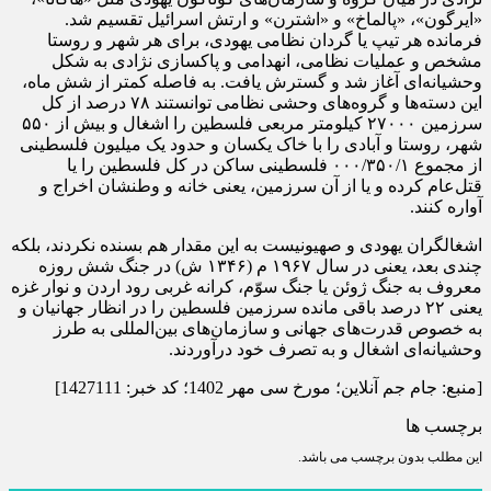
«ایرگون»، «پالماخ» و «اشترن» و ارتش اسرائیل تقسیم شد.
فرمانده هر تیپ یا گردان نظامی یهودی، برای هر شهر و روستا
مشخص و عملیات نظامی، انهدامی و پاکسازی نژادی به شکل
وحشیانه‌ای آغاز شد و گسترش یافت. به فاصله کمتر از شش ماه،
این دسته‌ها و گروه‌های وحشی نظامی توانستند ۷۸ درصد از کل
سرزمین ۲۷۰۰۰ کیلومتر مربعی فلسطین را اشغال و بیش از ۵۵۰
شهر، روستا و آبادی را با خاک یکسان و حدود یک میلیون فلسطینی
از مجموع ۰۰۰/۳۵۰/۱ فلسطینی ساکن در کل فلسطین را یا
قتل‌عام کرده و یا از آن سرزمین، یعنی خانه و وطنشان اخراج و
آواره کنند.
اشغالگران یهودی و صهیونیست به این مقدار هم بسنده نکردند، بلکه
چندی بعد، یعنی در سال ۱۹۶۷ م (۱۳۴۶ ش) در جنگ شش روزه
معروف به جنگ ژوئن یا جنگ سوّم، کرانه غربی رود اردن و نوار غزه
یعنی ۲۲ درصد باقی مانده سرزمین فلسطین را در انظار جهانیان و
به خصوص قدرت‌های جهانی و سازمان‌های بین‌المللی به طرز
وحشیانه‌ای اشغال و به تصرف خود درآوردند.
[منبع: جام جم آنلاین؛ مورخ سی مهر 1402؛ کد خبر: 1427111]
برچسب ها
این مطلب بدون برچسب می باشد.