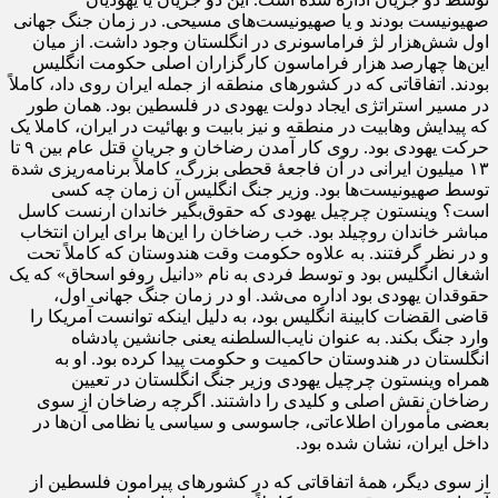
صهیونیست بودند و یا صهیونیست‌های مسیحی. در زمان جنگ جهانی
اول شش‌هزار لژ فراماسونری در انگلستان وجود داشت. از میان
این‌ها چهارصد هزار فراماسون کارگزاران اصلی حکومت انگلیس
بودند. اتفاقاتی که در کشور‌های منطقه از جمله ایران روی داد، کاملاً
در مسیر استراتژی ایجاد دولت یهودی در فلسطین بود. همان طور
که پیدایش وهابیت در منطقه و نیز بابیت و بهائیت در ایران، کاملا یک
حرکت یهودی بود. روی کار آمدن رضاخان و جریان قتل عام بین ۹ تا
۱۳ میلیون ایرانی در آن فاجعۀ قحطی بزرگ، کاملاً برنامه‌ریزی شدة
توسط صهیونیست‌ها بود. وزیر جنگ انگلیس آن زمان چه کسی
است؟ وینستون چرچیل یهودی که حقوق‌بگیر خاندان ارنست کاسل
مباشر خاندان روچیلد بود. خب رضاخان را این‌ها برای ایران انتخاب
و در نظر گرفتند. به علاوه حکومت وقت هندوستان که کاملاً تحت
اشغال انگلیس بود و توسط فردی به نام «دانیل روفو اسحاق» که یک
حقوقدان یهودی بود اداره می‌شد. او در زمان جنگ جهانی اول،
قاضی القضات کابینة انگلیس بود، به دلیل اینکه توانست آمریکا را
وارد جنگ بکند. به عنوان نایب‌السلطنه یعنی جانشین پادشاه
انگلستان در هندوستان حاکمیت و حکومت پیدا کرده بود. او به
همراه وینستون چرچیل یهودی وزیر جنگ انگلستان در تعیین
رضاخان نقش اصلی و کلیدی را داشتند. اگرچه رضاخان از سوی
بعضی مأموران اطلاعاتی، جاسوسی و سیاسی یا نظامی آن‌ها در
داخل ایران، نشان شده بود.
از سوی دیگر، همۀ اتفاقاتی که در کشور‌های پیرامون فلسطین از