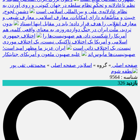
نظم ناعادلانه و تحکّم نظام سلطه در جهان کنونی، و روی آوردن به
نظام عادلانه‌ی ملّی و بین‌المللی اسلامی است
دشمنِ لجوج،
خبیث و متأسّفانه دارای امکانات، معارف اسلامی، معارف شیعی و
معارف انقلابی را هدف قرار داده؛ باید در مقابل اینها ایستاد
بدون
تردید، ملّت ایران در جنگ دوازده‌روزه، به معنای واقعی کلمه، هم
آمریکا را شکست داد، هم صهیونیست‌ها را
اختلاف جمهوری
اسلامی و آمریکا یک اختلاف تاکتیکی نیست، یک اختلاف موردی
نیست، یک اختلاف ذاتی است
ایران عزیز ما مظهر امید است؛
صهیونیست‌ها مأیوس‌اند
علیه صهیون ملعون و آمریکای جنایتکار
صفحه اصلی
» گروه »
اسلایدر صفحه اصلی
»
محمدتقی تقی پور
شناسه : 9564
بازدید
326