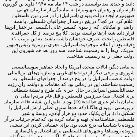
دادند و چندی بعد توانستند در شب ۱۴ ماه مه ۱۹۴۸ داوید بن گوریون
(از سران و رهبران صهیونیزم) به نمایندگی از سازمان جهانی
صهیونیزم ایجاد دولت یهودی (اسرائیل) را در سرزمین فلسطین
اعلام کرد. در کجا؟ در پنج درصد از جغرافیای فلسطین. با همة
اراضی و امکاناتی که از سوی کمیسر عالی انگلیسی دراختیار این‌ها
قرار داده شد، آن‌ها توانسته بودند، کلاً پنج درصد از کل جغرافیای
فلسطین را تحت تصرف خودشان داشته باشند. به این ترتیب ۱۱
دقیقه بعد از اعلام موجودیت اسرائیل، «هری ترومن» رئیس‌جمهور
آمریکا، آن‌ها را به رسمیت شناخت. سه روز بعد هم شوروی این
دولت جعلی را به رسمیت شناخت.
به بیانی دیگر، ایالات متحده آمریکا و اتحاد جماهیر سوسیالیستی
شوروی و برخی دیگر از دولت‌های غربی و سازمان‌های بین‌المللی،
دولت غاصب اسرائیل را در پنج درصد از جغرافیای فلسطین به
رسمیت شناختند. این در زمانی بود که مقامات و دولتمداران رژیم
جدیدالتأسیس اسرائیل در حال اجرای یک طرح و نقشۀ شیطانی
برای اشغال بقیۀ سرزمین فلسطین و قتل‌عام مردم اصلی آن
سامان با نام عبری «دالت» (D) بودند. طبق این نقشه «D»، سازمان
تروریستی ـ یهودی هاگانا (که بعد‌ها ستون اصلی ارتش اسرائیل را
تشکیل داد)، برای یکایک حدود دو هزار آبادی، روستا و شهر
فلسطینی شناسنامه‌ای تهیه و آماده کرده بود که تمام جزئیات در آن
پرونده یا شناسنامه درج شده بود. برای عملیاتی کردن این نقشه،
پرونده روستا‌ها و شهر‌های فلسطینی برای اشغال و پاک‌سازی
نژادی در میان گروه و سازمان‌های گوناگون یهودی مثل «هاگانا»،