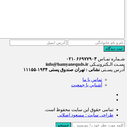
ثبت دیدگاه
شـماره تمـاس
۶۶۹۷۷۹۰۳ -۰۲۱
پسـت الـکترونیـکی
info@hamyanequds.ir
آدرس پسـتی
نشانی : تهران صندوق پستی ۱۹۳۴-۱۱۱۵۵
تماس با ما
آشنايي با جمعيت
تمامی حقوق این سایت محفوظ است.
طراحی سایت : مسعود اصلانی
جستجو