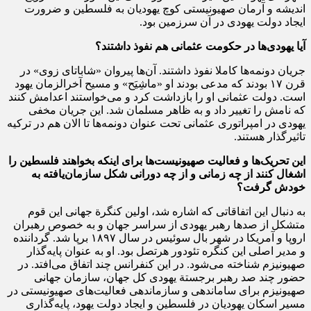
اندیشه و آرمان صهیونیستی کوچ یهودیان به فلسطین و ضرورت
ایجاد دولت یهودی در آن سرزمین بود.
آیا یهودی‌ها در حکومت عثمانی هم نفوذ داشتند؟
جریان دونمه‌ها کاملا نفوذ داشتند. آن‌ها پیروان «شاباتای زوی» در
قرن ۱۷ بودند که مدعی بودند او «ماشِیَح» و مسیح آخرالزمان یهود
است. دولت عثمانی او را بازداشت کرد و می‌خواستند اعدامش کنند
که نامش را تغییر داد و به ظاهر مسلمان شد. این جریان مخفی
یهودی در امپراتوری عثمانی تحت عنوان دونمه‌ها تا الان هم در ترکیه
تاثیرگذار هستند.
این تحریک‌ها و فعالیت صهیونیست‌ها برای اینکه بخواهند فلسطین را
اشغال کنند از چه زمانی و از چه دورانی شکل سازمان‌یافته به
خودش گرفت؟
به دنبال این اتفاقاتی که اشاره شد، اولین کنگرة جهانی این قوم
متشکل از صد‌ها رهبر یهودی از سراسر جهان و به خصوص رهبران
اروپا و آمریکا در شهر بال سوئیس در سال ۱۸۹۷ برپا شد. گرداننده
و مدیر اصلی این کنگره تئودور هرتصل بود. او به عنوان پایه‌گذار
صهیونیزم شناخته می‌شود. در این کنفرانس چند اتفاق می‌افتد. در
حضور چند صد رهبر برجستة یهودی کل جهان، سازمان جهانی
صهیونیزم برای ساماندهی و سازماندهی فعالیت‌های صهیونیستی در
مسیر اسکان یهودیان در فلسطین و ایجاد دولت یهود، پایه‌گذاری