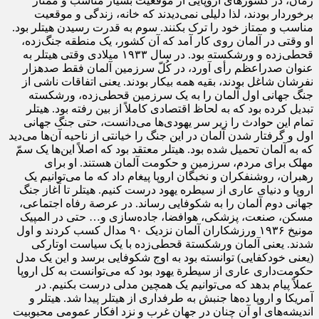
زمان، در کشور‌های اروپایی از موقعیت بسیار مناسب و ممتاز
برخوردار بودند، لذا دلیلی نمی‌دیدند که خانه، زندگی و موقعیت
مناسب و ممتاز خود را ترک بکنند. سوم به قدرت رسیدن هیتلر بود.
او وقتی در آلمان روی کار آمد که آن کشور، یک منطقه جنگ‌زده،
قحطی‌زده و ورشکسته بود. در سال ۱۹۳۳ میلادی وقتی هیتلر به
عنوان صدراعظم رأی آورد، در کُلّ سرزمین آلمان فقط صدهزار
نفرشان شاغل بودند، بقیه همه بیکار بودند. یعنی اتفاقات ناشی از
جنگ جهانی اول آلمان را به یک سرزمین قحطی‌زده، ورشکسته
تبدیل کرده بود که به لحاظ اقتصادی کاملاً از بین رفته بود. هیتلر
تمام این حوادث را زیر سر یهودی‌ها می‌دانست، حتی جنگ جهانی
اول و گرفتار شدن آلمان در این جنگ را خیانتی از ناحیه آن‌ها می‌دید
که به آلمان تحمیل شده بود. هیتلر معتقد بود که اصلاً این‌ها یک سمّ
مهلک برای مردم، سرزمین و حکومت آلمان هستند. او برای
رهبران، روشنفکران و نخبگان اروپا پیغام داد که ما می‌توانیم یک
اروپا و دنیای عاری از سیطره یهود درست کنیم. هیتلر تا آغاز جنگ
جهانی دوم آلمان را به شکوفایی رساند. در عرصة رفاه اجتماعی،
مسکن، صنعت، پزشکی، هوافضا، جاده‌سازی و… حتی در المپیک
مونیخ ۱۹۳۶ ورزشکاران آلمان نزدیک ۹۰ مدال کسب کردند و اول
شدند. یعنی آلمان ورشکستة قحطی‌زده با یک سیاست اوتارکی
(یعنی خودکفایی) توانسته بود به اوج شکوفایی برسد و این یک مدل
حکومت‌داری عاری از سیطرة یهود بود که می‌توانست به کل اروپا
عملاً پیام بدهد که می‌توانیم یک همچین مدلی درست بکنیم. در
آمریکا و اروپا ده‌ها جنبش به طرفداری از هیتلر پیدا شد. هیتلر و
اندیشه‌های او آن چنان در جهان غرب و نزد افکار عمومی محبوبیت