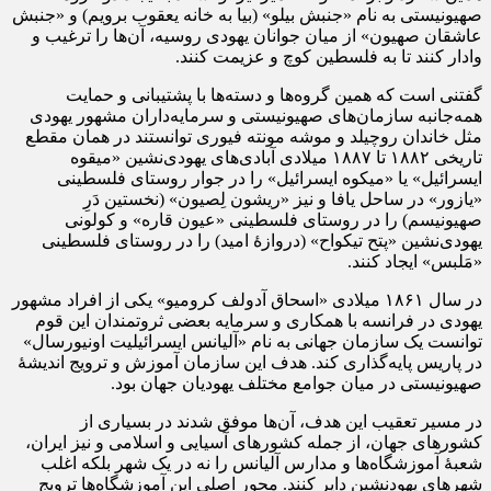
صهیونیستی به نام «جنبش بیلو» (بیا به خانه یعقوب برویم) و «جنبش
عاشقان صهیون» از میان جوانان یهودی روسیه، آن‌ها را ترغیب و
وادار کنند تا به فلسطین کوچ و عزیمت کنند.
گفتنی است که همین گروه‌ها و دسته‌ها با پشتیبانی و حمایت
همه‌جانبه سازمان‌های صهیونیستی و سرمایه‌داران مشهور یهودی
مثل خاندان روچیلد و موشه مونته فیوری توانستند در همان مقطع
تاریخی ۱۸۸۲ تا ۱۸۸۷ میلادی آبادی‌های یهودی‌نشین «میقوه
ایسرائیل» یا «میکوه ایسرائیل» را در جوار روستای فلسطینی
«یازور» در ساحل یافا و نیز «ریشون لِصیون» (نخستین دَرِ
صهیونیسم) را در روستای فلسطینی «عیون قاره» و کولونی
یهودی‌نشین «پتح تیکواح» (دروازۀ امید) را در روستای فلسطینی
«مَلبس» ایجاد کنند.
در سال ۱۸۶۱ میلادی «اسحاق آدولف کرومیو» یکی از افراد مشهور
یهودی در فرانسه با همکاری و سرمایه بعضی ثروتمندان این قوم
توانست یک سازمان جهانی به نام «آلیانس ایسرائیلیت اونیورسال»
در پاریس پایه‌گذاری کند. هدف این سازمان آموزش و ترویج اندیشۀ
صهیونیستی در میان جوامع مختلف یهودیان جهان بود.
در مسیر تعقیب این هدف، آن‌ها موفق شدند در بسیاری از
کشور‌های جهان، از جمله کشور‌های آسیایی و اسلامی و نیز ایران،
شعبۀ آموزشگاه‌ها و مدارس آلیانس را نه در یک شهر بلکه اغلب
شهر‌های یهودنشین دایر کنند. محور اصلی این آموزشگاه‌ها ترویج