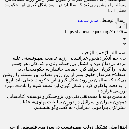
مسئله را روشن می‌کند که سالیان در روند شکل گیری این حکومت
جعلی […]
ارسال توسط :
مدیر سایت
کپی
https://hamyanequds.org/?p=9564
پ
پ
بسم الله الرّحمن الرّحیم
جام جم آنلاین: هجوم غیرانسانی رژیم غاصب صهیونیستی علیه
مردم بی‌دفاع غزه و کشتار بی‌رحمانه زنان و کودکان، هر چشم
بینایی را گریان خواهد کرد. حمایت جانبدارانه حکومت‌های به
اصطلاح طرفدار حقوق بشر از این رژیم قصاب این مسئله را روشن
می‌کند که سالیان در روند شکل گیری این حکومت جعلی باید تاریخ
را به دقت واکاوی کرد و شکل گیری این نطفه شوم را بادقت مورد
بررسی قرار داد.
به همین بهانه با محمدتقی تقی‌پور، پژوهشگر و نویسنده کتاب‌هایی
همچون «‌ایران و اسرائیل در دوران سلطنت پهلوی»، «‌کتاب
استراتژی پیرامونی اسرائیل» به گفت‌و‌گو نشستیم.
ایدة اصلی تشکیل دولت صهیونیست در سرزمین فلسطین از چه