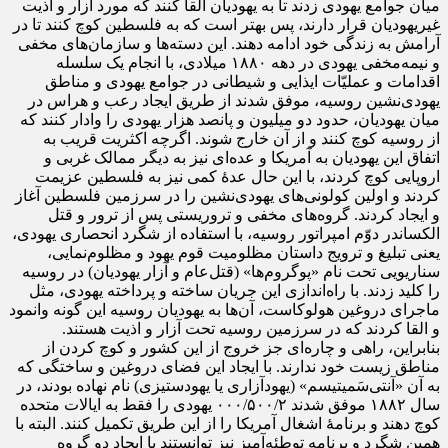
میان جوامع یهودی زدند تا به یهودیان القا کنند که مورد آزار و اذیت
غیریهودیان قرار دارند، پس بهتر است که به فلسطین کوچ کنند تا در
آرامش به زندگی خود ادامه دهند. این دسته‌ها و سازمان‌های مخفی
و نیمه‌مخفی یهودی در دهه ۱۸۸۰ میلادی، با انجام یک سلسله
اقدامات و عملیّات ایذایی و شیطانی در جوامع یهودی و مناطق
یهودی‌نشین روسیه، موفق شدند از طریق ایجاد رعب و هراس در
میان یهودیان، حدود دو میلیون و پانصد هزار یهودی را وادار کنند که
از روسیه کوچ کنند و از آن خارج شوند. اگرچه اکثریت قریب به
اتفاق این یهودیان به آمریکا و عده‌ای نیز به دیگر ممالک غربی و
اروپایی کوچ کردند، با این حال عدۀ کمی نیز به فلسطین عزیمت
کردند و اولین کولونی‌های یهودی‌نشین را در سرزمین فلسطین آغاز
و ایجاد کردند. گروه‌های مخفی و تروریستی پس از ترور و قتل
الکساندر دوّم امپراتور روسیه، با استفاده از شگرد انحصاری یهودی،
یعنی تبلیغ و ترویج داستان مظلومیت قوم یهود و مظلوم‌نمایی،
سناریویی تحت نام «پوگروم‌ها» (قتل‌عام و آزار یهودیان) در روسیه
را کلید زدند. با راه‌اندازی این جریان ساخته و پرداخته یهودی، مثل
ماجرای دروغین هولوکاست، آن‌ها به یهودیان روسیه این گونه وانمود
و القا کردند که در سرزمین روسیه تحت آزار و اذیت هستند.
بنابراین، راهی و چاره‌ای جز خروج از این کشور و کوچ کردن از
مناطق زیست خود ندارند. با ایجاد این فضای دروغین و ساختگی که
به آن «آنتی‌سَمیتیسم» (یهود‌آزاری یا یهودستیزی) نام نهاده بودند، در
سال ۱۸۸۲ موفق شدند ۰۰۰/۵۰۰/۲ یهودی را فقط به ایالات متحده
کوچ دهند و برنامۀ اشغال آمریکا را از این طریق تکمیل کنند. البته با
همین شگرد و برنامه توطئه‌آمیز نیز توانستند با ایجاد دو گروه