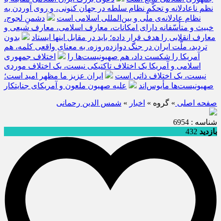
نظم ناعادلانه و تحکّم نظام سلطه در جهان کنونی، و روی آوردن به
نظام عادلانه‌ی ملّی و بین‌المللی اسلامی است
دشمنِ لجوج،
خبیث و متأسّفانه دارای امکانات، معارف اسلامی، معارف شیعی و
معارف انقلابی را هدف قرار داده؛ باید در مقابل اینها ایستاد
بدون
تردید، ملّت ایران در جنگ دوازده‌روزه، به معنای واقعی کلمه، هم
آمریکا را شکست داد، هم صهیونیست‌ها را
اختلاف جمهوری
اسلامی و آمریکا یک اختلاف تاکتیکی نیست، یک اختلاف موردی
نیست، یک اختلاف ذاتی است
ایران عزیز ما مظهر امید است؛
صهیونیست‌ها مأیوس‌اند
علیه صهیون ملعون و آمریکای جنایتکار
صفحه اصلی
» گروه »
اخبار
»
شمس الدین رحمانی
شناسه : 6954
بازدید
432