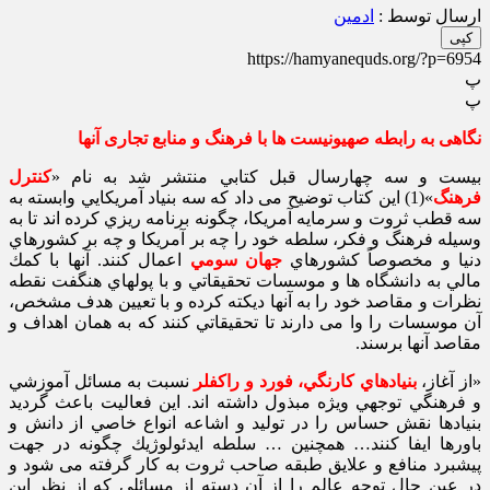
ارسال توسط :
ادمین
کپی
https://hamyanequds.org/?p=6954
پ
پ
نگاهی به رابطه صهیونیست ها با فرهنگ و منابع تجاری آنها
بيست و سه چهارسال قبل كتابي منتشر شد به نام «
كنترل
فرهنگ
»(1) اين كتاب توضيح می داد كه سه بنياد آمريكايي وابسته به
سه قطب ثروت و سرمايه آمريكا، چگونه برنامه ريزي كرده اند تا به
وسيله فرهنگ و فكر، سلطه خود را چه بر آمريكا و چه بر كشورهاي
دنيا و مخصوصاً كشورهاي
جهان سومي
اعمال كنند. آنها با كمك
مالي به دانشگاه ها و موسسات تحقيقاتي و با پولهاي هنگفت نقطه
نظرات و مقاصد خود را به آنها ديكته كرده و با تعيين هدف مشخص،
آن موسسات را وا می دارند تا تحقيقاتي كنند كه به همان اهداف و
مقاصد آنها برسند.
«از آغاز،
بنيادهاي كارنگي، فورد و راكفلر
نسبت به مسائل آموزشي
و فرهنگي توجهي ويژه مبذول داشته اند. اين فعاليت باعث گرديد
بنيادها نقش حساس را در توليد و اشاعه انواع خاصي از دانش و
باورها ايفا كنند… همچنين … سلطه ايدئولوژيك چگونه در جهت
پيشبرد منافع و علايق طبقه صاحب ثروت به كار گرفته می شود و
در عين حال توجه عالم را از آن دسته از مسائلي كه از نظر اين