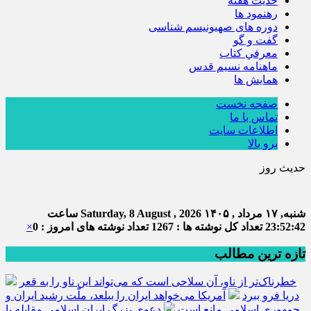
حديث هفته
رهنمود ها
دوره های صهیونیسم شناسی
گفت و گو
معرفي كتاب
ماهنامه نسيم قدس
همايش ها
صفحه نخست
تماس با ما
اطلاعات سایت
برو بالا
حدیث روز
شنبه, ۱۷ مرداد , ۱۴۰۵
Saturday, 8 August , 2026
ساعت
23:52:42
تعداد کل نوشته ها : 1267
تعداد نوشته های امروز : 0
×
تازه ترین مطالب
خطرناک‌تر از ناو، آن سلاحی است که می‌تواند این ناو را به قعر
دریا فرو ببرد
آمریکا می‌خواهد ایران را ببلعد، ملّت رشید ایران و
جمهوری اسلامی مانع است
دعوی بزرگ ایران اسلامی مقابله با