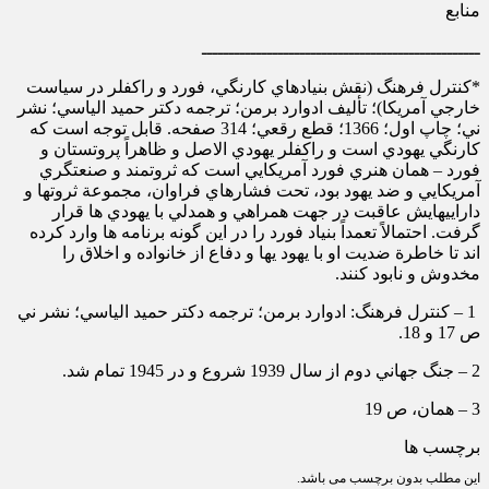
منابع
ـــــــــــــــــــــــــــــــــــــــــــــــــــ
*كنترل فرهنگ (نقش بنيادهاي كارنگي، فورد و راكفلر در سياست
خارجي آمريكا)؛ تأليف ادوارد برمن؛ ترجمه دكتر حميد الياسي؛ نشر
ني؛ چاپ اول؛ 1366؛ قطع رقعي؛ 314 صفحه. قابل توجه است كه
كارنگي يهودي است و راكفلر يهودي الاصل و ظاهراً پروتستان و
فورد – همان هنري فورد آمريكايي است كه ثروتمند و صنعتگري
آمريكايي و ضد يهود بود، تحت فشارهاي فراوان، مجموعة ثروتها و
داراييهايش عاقبت در جهت همراهي و همدلي با يهودي ها قرار
گرفت. احتمالاً تعمداً بنياد فورد را در اين گونه برنامه ها وارد كرده
اند تا خاطرة ضديت او با يهود يها و دفاع از خانواده و اخلاق را
مخدوش و نابود كنند.
1 – كنترل فرهنگ: ادوارد برمن؛ ترجمه دكتر حميد الياسي؛ نشر ني
ص 17 و 18.
2 – جنگ جهاني دوم از سال 1939 شروع و در 1945 تمام شد.
3 – همان، ص 19
برچسب ها
این مطلب بدون برچسب می باشد.