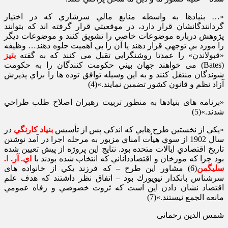
«… بنيادها به واسطه منابع مالي سرشاري كه در اختيار
گردانندگانشان قرار دارد، در موقعيتي قرار گرفته اند كه بتوانند
پژوهش درباره موضوعات خاصي را تشويق كنند و موضوعات ديگر
را مورد بي توجهي قرار دهند يا آن را بي اهميت جلوه دهند… وظيفه
«قبولاندن» را عمدتا روشنگرايي تقبل می كنند كه به گفته
بتيز
(Bates) می خواهند جهان بيني حكومت كنندگان را به حكومت
شوندگان منتقل كنند و به اين وسيله توافق توده ها را براي پذيرش
آزاد نظم و قانون كشور تضمين نمايند.»(4)
«برنامه های بنيادها به منظور تربيت رهبران اصلاح طلب طراحي
شدند.»(5)
«يكي از نخستين طرح هايي كه اندكي پس از تأسيس
بنياد كارنگي
در
سال 1902 از سوي هيأت امناي مزبور به مرحله اجرا در آمد نوشتن
تاريخ اقتصادي ايالات متحده بود. نتايج اين پروژه از پيش تعيين شده
بود چرا كه مورخان و اقتصادداناني كه انتخاب شده بودند با
اي. آر. ا.
سليگمن
(6) مشاور اين طرح – كه فرزند يكي از خانواده های
سرشناس بانكدار نيويورك بود – اتفاق نظر داشتند كه هدف علم
اقتصاد نشان دادن اين است كه ثروت خصوصي و رفاه عمومي
مانعه الجمع نيستند.»(7)
شمس الدین رحمانی