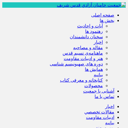
صفحه اصلی
بخش ها
آیات و احادیث
رهنمود ها
سخنان دانشمندان
اخبار
مقاله و مصاحبه
ماهنامه‌ی نسیم قدس
هنر و ادبیات مقاومت
دوره های صهیونیسم شناسی
همايش ها
بيانيه
کتابخانه و معرفی کتاب
محصولات
آشنایی با جمعیت
تماس با ما
اخبار
مقالات تخصصي
ادبيات مقاومت
بيانيه