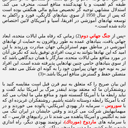
طبقه كم اهميت و يا تهديدكننده منافع است، منحرف می كند.
استدلال مشابهي توجيه گر تخصيص منابع مالي هنگفتي بوده است
كه پس از سال 1950 از سوي بنيادهاي كارنگي، فورد و راكفلر به
توسعه نهادهاي آموزشي در آفريقا، آسيا و آمريكاي لاتين اختصاص
داده شده است.»
«پس از
جنگ جهاني دوم
(2) زماني كه رفاه ملي ايالات متحده، ابعاد
جهاني يافت، بنيادهاي عمده به طور روافزون به حمايت از نهادهاي
آموزشي در مناطق مهم استراتژيكي جهان مبادرت ورزيدند با اين
اميد كه اين نهادها بتوانند به تربيت افرادي توفيق يابند كه نگرش آنان
در مورد منافع ملي ايالات متحده، سازگار با همان ديدگاهي باشد كه
از سوي بنيادهاي حامي چنين نهادهايي پذيرفته شده است. اين افراد
نيز به نوبه خود جهان پيرامون خود را به گونه اي شكل می دهند كه
متضمّن حفظ و گسترش منافع آمريكا باشد.»(3)
اين بيان صريح را كه متعلق به نيم قرن قبل است مقايسه كنيد با
روشنفكران ما كه معتقد بودند اينقدر مرگ بر آمريكا نبايد گفت و
نبايد رابطه ما با آمريكا گسسته شود و منافع ملي ما ايجاب می كند
كه با آمريكا رابطه دوستانه داشته باشيم. روشنفكران غربزده اي كه
با
سوروس
– سرمايه دار يهودي آمريكايي- پالوده می خوردند و در
ميهمانيهايش شركت می كردند و وقتي جايشان در ايران تنگ می
شد به انگليس و آمريكا پناهنده می شدند تا در راديوهاي فارسي – كه
با سرمايه های
ماردوخ (مورداك)
، ثروتمند يهودي ديگر، راه اندازي
شده – عليه كشور ما و دين ما سخن پراكني كنند.