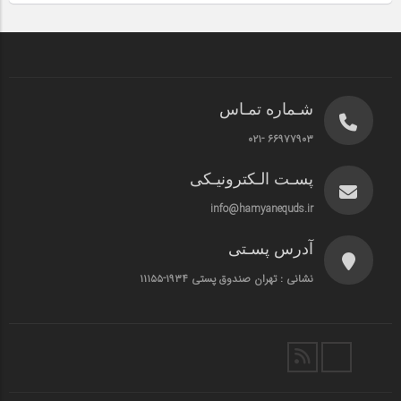
شـماره تمـاس
۶۶۹۷۷۹۰۳ -۰۲۱
پسـت الـکترونیـکی
info@hamyanequds.ir
آدرس پسـتی
نشانی : تهران صندوق پستی ۱۹۳۴-۱۱۱۵۵