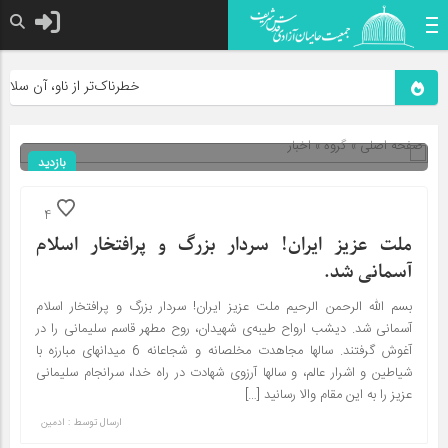
خطرناک‌تر از ناو، آن سلاحی ا
صفحه اصلی
» گروه »
اخبار
بازدید
444
شناسه : 7406
4
ملت عزیز ایران! سردار بزرگ و پرافتخار اسلام
آسمانی شد.
بسم الله الرحمن الرحیم ملت عزیز ایران! سردار بزرگ و پرافتخار اسلام
آسمانی شد. دیشب ارواح طیبه‌ی شهیدان، روح مطهر قاسم سلیمانی را در
آغوش گرفتند. سالها مجاهدت مخلصانه و شجاعانه 6 میدانهای مبارزه با
شیاطین و اشرار عالم، و سالها آرزوی شهادت در راه خدا، سرانجام سلیمانی
عزیز را به این مقام والا رسانید […]
ارسال توسط :
ادمین