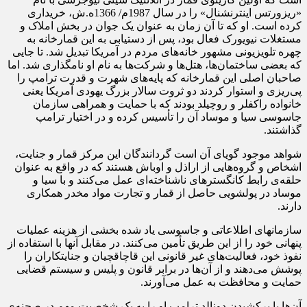
«ریزورتس اینترنشنال» را در سال 1987م/ 1366ه.ش، خریداری
کرده است. او که تا آن زمان به عنوان یک جوان در بخش املاک و
مستغلات نیویورک فعال بود، پس از دستیابی به این قمارخانه به
چهره تلویزیونی مشهور خانه‌های مردم در آمریکا تبدیل شد. تا جایی
که بعضی ساختمان‌ها، هتل‌ها و شرکت‌ها به نام او نامگذاری شد. اما
صاحبان اصلی این قمارخانه که پایه‌های شهرت و قدرت ترامپ را
پی‌ریزی و استوار کردند دو ثروت سالار بزرگ یهودی آمریکا یعنی
خانواده راکفلر و روچیلد بودند که با حمایت و همراهی سازمان
جاسوسی سیا و موساد آن را تأسیس کرده و در اختیار ترامپ
گذاشتند.
شواهد موجود گویای آن است گردانندگان این مرکز قمار و جنایت،
اشخاص و گروه‌هایی از اراذل و اوباش هستند که در واقع به عنوان
حلقه‌ی رابط کانگسترهای ناشناخته‌ای عمل می‌کنند و با سیا و
موساد در پولشویی حاصل از قمار و تجارت مواد مخدر همکاری
دارند.
سازمانهای اطلاعاتی و جاسوسی یاد شده بخشی از هزینه عملیات
پنهانی خود را از این طریق تأمین می‌کنند. در مقابل آنها با استفاده از
نفوذ خود، فعالیت‌های غیر قانونی این قاچاقچیان و جنایتکاران را
پوشش می‌دهند و از آن‌ها در برابر قانون و پلیس و سیستم قضایی
حمایت و محافظت به عمل می‌آورند.
آن‌ها با برکشیدن دونالد ترامپ او را به یک شخصیت مهم در صحنه‌ی