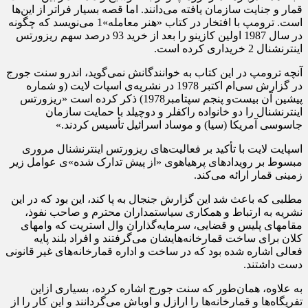
قمار و جنایت سازمان یافته می‌دانند. اما قصه بسیار فراتر از این‌ها
است. ترومپ با افتخار در کتاب «هنر معامله»1 می‌نویسد که چگونه
در سال 1987 اولین کازینو را بعد از خرید 93 درصد سهم ریزورتس
اینترنشنال 2 خریداری کرده است.
آنچه ترومپ در این کتاب به خوانندگانش نمی‌گوید، اندرو سنت جورج
در گزارش سی‌ام اکتبر 1978 در نشریه‌ی اسپات لایت (و شماره
پیشین آن بیست‌و پنجم سپتامبر1978) ذکر کرده است «ریزورتس
اینترنشنال را دو خانواده راکفلر و دوچیلد با حمایت سازمان
جاسوسی آمریکا (سیا) و موساد اسرائیل تأسیس کردند.»
اسپایت لایت با تأکید بر فعالیت‌های ریزورتس اینترنشنال مروری
مبسوط بر رویدادهای پرهیاهوی «از پیش تدارک شده»ی عوامل زیر
زمینی قمار ارائه می‌کند.
مطلبی که باعث شد این گزارش جنجال به پا کند، این بود که در این
نشریه به ارتباط و همکاری سیاستمداران محترم و صاحب نفوذ،
مقامهای پلیس و قضایی، سرمایه‌گذاران وال استریت که وامهای
کلان برای ساخت قمارخانه‌هایشان می‌گرفتند و افراد بلند پایه
فعالی اشاره شده بود که در ساخت و اداره قمارخانه‌های غیر قانونی
دست داشتند.
به علاوه، همان‌طور که سنت جورج اشاره کرده، بسیاری ازاین
تفریگاه‌ها و قمارخانه‌ها را ارازل و اوباش می‌گردانند و این کار را از