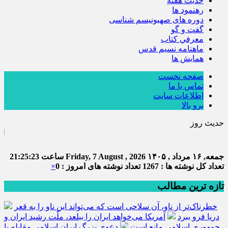
حديث هفته
رهنمود ها
دوره های صهیونیسم شناسی
گفت و گو
معرفي كتاب
ماهنامه نسيم قدس
همايش ها
صفحه نخست
تماس با ما
اطلاعات سایت
برو بالا
حدیث روز
امام علی (ع) می فر
جمعه, ۱۶ مرداد , ۱۴۰۵
Friday, 7 August , 2026
ساعت
21:25:24
تعداد کل نوشته ها : 1267
تعداد نوشته های امروز : 0
×
تازه ترین مطالب
خطرناک‌تر از ناو، آن سلاحی است که می‌تواند این ناو را به قعر
دریا فرو ببرد
آمریکا می‌خواهد ایران را ببلعد، ملّت رشید ایران و
جمهوری اسلامی مانع است
دعوی بزرگ ایران اسلامی مقابله با