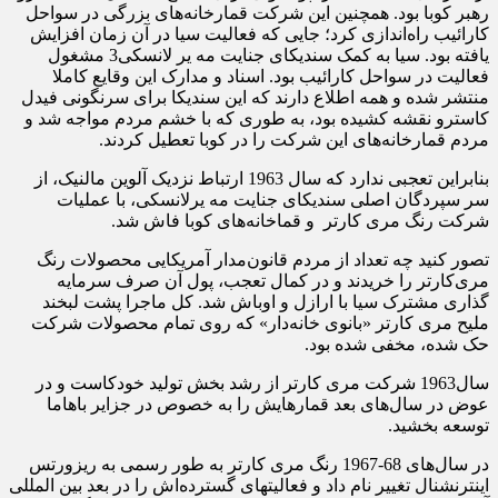
رهبر کوبا بود. همچنین این شرکت قمارخانه‌ها‎ی بزرگی در سواحل
کارائیب راه‌اندازی کرد؛ جایی که فعالیت سیا در آن زمان افزایش
یافته بود. سیا به کمک سندیکای جنایت مه یر لانسکی3 مشغول
فعالیت در سواحل کارائیب بود. اسناد و مدارک این وقایع کاملا
منتشر شده و همه اطلاع دارند که این سندیکا برای سرنگونی فیدل
کاسترو نقشه کشیده بود، به طوری که با خشم مردم مواجه شد و
مردم قمارخانه‌های این شرکت را در کوبا تعطیل کردند.
بنابراین تعجبی ندارد که سال 1963 ارتباط نزدیک آلوین مالنیک، از
سر سپردگان اصلی سندیکای جنایت مه یرلانسکی، با عملیات
شرکت رنگ مری کارتر و قماخانه‌های کوبا فاش شد.
تصور کنید چه تعداد از مردم قانون‌مدار آمریکایی محصولات رنگ
مری‌کارتر را خریدند و در کمال تعجب، پول آن صرف سرمایه
گذاری مشترک سیا با ارازل و اوباش شد. کل ماجرا پشت لبخند
ملیح مری کارتر «بانوی خانه‌دار» که روی تمام محصولات شرکت
حک شده، مخفی شده بود.
سال1963 شرکت مری کارتر از رشد بخش تولید خودکاست و در
عوض در سال‌های بعد قمارهایش را به خصوص در جزایر باهاما
توسعه بخشید.
در سال‌های 68-1967 رنگ مری کارتر به طور رسمی به ریزورتس
اینترنشنال تغییر نام داد و فعالیتهای گسترده‌اش را در بعد بین المللی