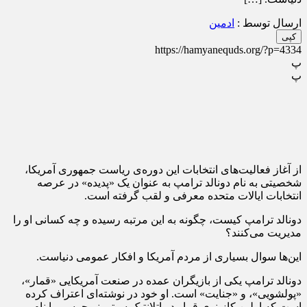
ارسال توسط :
ادمین
کپی
https://hamyanequds.org/?p=4334
پ
پ
از آغاز فعالیت‌های انتخابات این دوره‌ی ریاست جمهوری آمریکا،
شخصیتی به نام دونالد ترامپ به عنوان یک «پدیده» در عرصه
انتخابات ایالات متحده معرفی و لقب گرفته است.
دونالد ترامپ کیست، چگونه به این مرتبه رسیده و چه کسانی او را
مدیریت می‌کنند؟
این‌ها سوال بسیاری از مردم آمریکا و افکار عمومی دنیاست.
دونالد ترامپ یکی از بازیگران عمده در صنعت آمریکایی «قمار»،
«پولشویی»، و «جنایت» است. او خود در نوشته‌ای اعتراف کرده
است که اولین کازینوی قمار در اتلانتیک سیتی نیوجرسی با نام