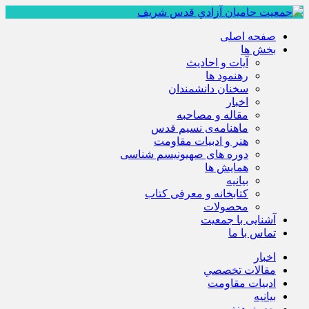
صفحه اصلی
بخش ها
آیات و احادیث
رهنمود ها
سخنان دانشمندان
اخبار
مقاله و مصاحبه
ماهنامه‌ی نسیم قدس
هنر و ادبیات مقاومت
دوره های صهیونیسم شناسی
همايش ها
بيانيه
کتابخانه و معرفی کتاب
محصولات
آشنایی با جمعیت
تماس با ما
اخبار
مقالات تخصصي
ادبيات مقاومت
بيانيه