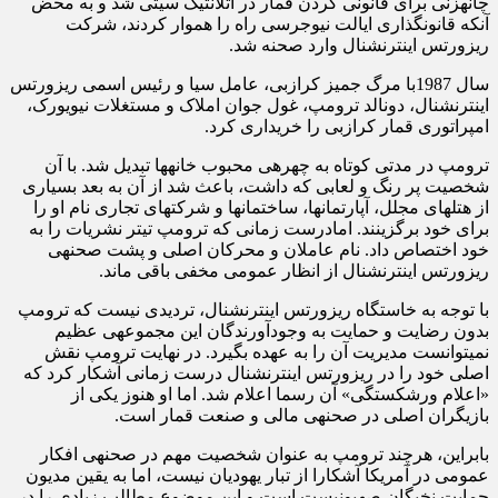
چانه‎زنی برای قانونی کردن قمار در آتلانتیک سیتی شد و به محض
آنکه قانون‎گذاری ایالت نیوجرسی راه را هموار کردند، شرکت
ریزورتس اینترنشنال وارد صحنه شد.
سال 1987با مرگ جمیز کرازبی، عامل سیا و رئیس اسمی ریزورتس
اینترنشنال، دونالد ترومپ، غول جوان املاک و مستغلات نیویورک،
امپراتوری قمار کرازبی را خریداری کرد.
ترومپ در مدتی کوتاه به چهره‎ی محبوب خانه‎ها تبدیل شد. با آن
شخصیت پر رنگ و لعابی که داشت، باعث شد از آن به بعد بسیاری
از هتل‎ها‎ی مجلل، آپارتمان‎ها، ساختمان‎ها و شرکت‎های تجاری نام او را
برای خود برگزینند. امادرست زمانی که ترومپ تیتر نشریات را به
خود اختصاص داد. نام عاملان و محرکان اصلی و پشت صحنه‎ی
ریزورتس اینترنشنال از انظار عمومی مخفی باقی ماند.
با توجه به خاستگاه ریزورتس اینترنشنال، تردیدی نیست که ترومپ
بدون رضایت و حمایت به وجودآورندگان این مجموعه‎ی عظیم
نمی‎توانست مدیریت آن را به عهده بگیرد. در نهایت ترومپ نقش
اصلی خود را در ریزورتس اینترنشنال درست زمانی آشکار کرد که
«اعلام ورشکستگی» آن رسما اعلام شد. اما او هنوز یکی از
بازیگران اصلی در صحنه‎ی مالی و صنعت قمار است.
بابراین، هرچند ترومپ به عنوان شخصیت مهم در صحنه‎ی افکار
عمومی در آمریکا آشکارا از تبار یهودیان نیست، اما به یقین مدیون
حمایت نخبگان صهیونیست است و این موضوع مطالب زیادی را در