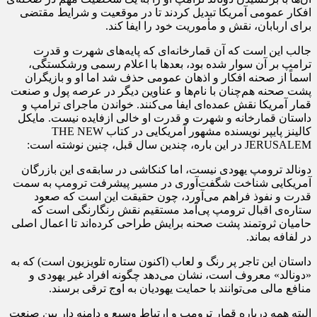
افکار عمومی آمریکا تبدیل کردند تا در موقعیت و شرایط مقتضی
برای اربابان، نقش و مأموریت خود را ایفا کند.
جالب این است که آن قمارخانه‌ای که پایه‌های شهرت و قدرت
ترامپ بر آن سوار شده بود، بعدها با اعلام رسمی ورشکستگی،
اسماً از صحنه افکار و اذهان عمومی حذف شد اما او و بازیگران
پشت صحنه هم‌چنان با نام‌ها و عناوین دیگر در عرصه پول و صنعت
قمار آمریکا نقش عمده‌ای ایفا می‌کنند. خواندن ماجرای ترامپ و
داستان قمارخانه و شهرت و قدرت او خالی ازفایده نیست. مایکل
کالینز پایپر نویسنده مشهور آمریکایی در کتاب THE NEW
JERUSALEM در این باره، چندین سال قبل، چنین نوشته است:
دونالد ترومپ یهودی نیست، اما کنکاشی در سابقه‌ی این بازرگان
آمریکایی شناخت شگفت‌آوری در مسیر پیشرفت ترومپ به سمت
قدرت و نفوذ فراهم می‌آورد، چون حقیقت این است که صعود
ستاره‌ی اقبال ترومپ پی‌آمد مستقیم نقش رنگارنگی است که
حامیان ثروتمند پشت صحنه برایش طراحی کرده‌اند تا اعمال اصلی
در لفافه بماند.
داستان این تاجر پر رنگ و لعاب (اکنون ستاره تلویزیون است) که به
«دونالد» معروف است، نشان می‌دهد چگونه افراد غیر یهودی و
منافع مالی می‌توانند با حمایت یهودیان به اوج ترقی برسند.
البته همه درباره قمار ترومپ و ارتباط وسیع و دامنه دار بین صنعت