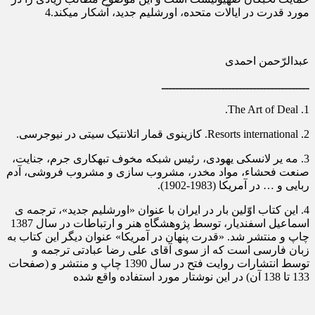
مورد قدرت در ایالات متحده، اورشلیم جدید، آشکار می‎کند.4
عبدالرّحمن احمدی
ــــــــــــــــــــــــــــــــــــــــــ
1. The Art of Deal.
2. Resorts international. کازینوی قمار اتلانتیک سیتی در نیوجرسی.
3. مه یر لانسکی یهودی، رئیس شبکه مخوف تبهکاری جرم، جنایت،
صنعت فحشاء، مواد مخدر، مشروب سازی و مشروب فروشی، آدم
ربایی و … در آمریکا (1983-1902).
4. این کتاب اوّلین بار در ایران با عنوان «اورشلیم جدید»، ترجمه ی
اسماعیل اسفندیار، توسط پژوهشگاه هنر و ارتباطات در سال 1387
چاپ و منتشر شد. «قدرت پنهان در آمریکا» عنوان دیگر این کتاب به
زبان فارسی است که از سوی آقای علی رضا عبادتی ترجمه و
توسط انتشارات روایت فتح در سال 1390 چاپ و منتشر و (صفحات
133 تا 138 آن) در این نوشتار مورد استفاده واقع شده