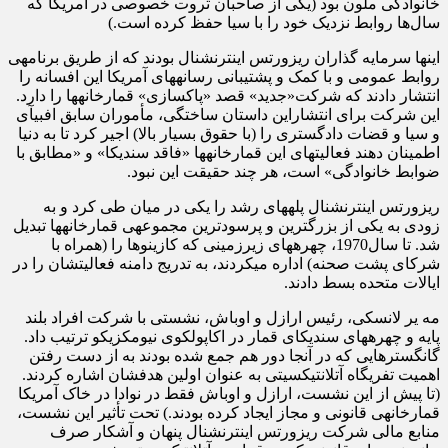
خانوادگی ملون بود (یکی از صاحبان ثروت خصوصی در آمریکا که
سال‌ها روابط نزدیک خود را با سیا حفظ کرده است.)
این‎ها سرمایه گذاران ریزورتس اینترنشنال بودند که از طریق برنامه‎ی
روابط عمومی و با کمک و پشتیبانی رسانه‎های آمریکا این افسانه را
انتشار دادند که شرکت«جدید» قصد «پاکسازی» قمارخانه‎ها را دارد.
این شرکت برای انتشاراین داستان ساختگی، مأموران سابق اف‎بی‎آی
و سیا و قضات دادگستری را (با حقوق بسیار بالا) اجیر کرد تا به دنیا
اطمینان دهند فعالیتهای این قمارخانه‎ها «فاقد سندیکا» و «مطابق با
ضوابط خانوادگی» است، هر چند حقیقت این نبود.
ریزورتس اینترنشنال پله‎های رشد را یکی در میان طی کرد و به
زودی به یکی از بزرگترین و پرسودترین مجموعه‎ی قمارخانه‎ها تبدیل
شد. تا سال1970، چهره‎های زیرزمینی که کازینوها را (همراه با
شرکای پشت صحنه) اداره می‎کردند، به تدریج دامنه فعالیتشان را در
ایالات متحده بسط دادند.
مه یر لانسکی، رئیس ارازل و اوباش، نشستی با شرکت افراد بلند
پایه و چهره‎های سندیکای قمار در اکاپولکوی نیومکزیکو ترتیب داد.
گانگسترهایی که در آنجا دور هم جمع شده بودند به از دست رفتن
اهمیت تفریگاه آتلانتیک‎سیتی به عنوان اولین هدفشان اشاره کردند.
(تا پیش از این نشست، ارازل و اوباش فقط در نوادا در خاک آمریکا
قمارخانه‎ی قانونی و مجاز ایجاد کرده بودند.) تحت تأثیر این نشست،
منابع مالی شرکت ریزورتس اینترنشنال پنهان و آشکار صرف