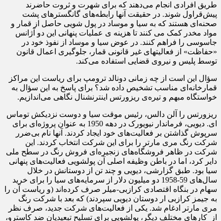
طریق افرادی انجام می‌دهند که برای شهرت و ثروت حاضرند
پیش‌قراول شوند. در حقیقت آنها رابطه‌های گانگسترهای پشت
صحنه‌ای هستند که به سیا و موساد در پول شویی حاصل از قمار و
مواد مخدر کمک می کنند تا هزینه ی عملیات پنهانی این دو آژانس
جاسوسی را فراهم کنند. در عوض سیا و موساد از نفوذ خود در
«حفاظت» از فعالیتهای غیر قانونی قمار، جلوگیری اعمال قانون
توسط پلیس و نیروی قضایی استفاده می‌کند.
سؤال این است از چه زمانی دونالد ترومپ برای ریاست این مراکز
قمارخانه‌ای مناسب تشخیص داده شد؟ برای پاسخ به این سؤال به
خواستگاه مبهم و تیره‌ی ریزورتس اینترنشنال نگاهی می‌اندازیم.
ریزورتس را آلن دالس، رئیس موقت سیا و دوست نزدیکش توماس
ای. دیویی، فرماندار نیویورک در دهه 1950 به عنوان پروژه‌ای برای
سرپوش گذاشتن بر فعالیت‌های خود ایجاد کردند. آنها نام بی‌ضرر
شرکت رنگ مری مارتر را برای این شرکت انتخاب کردند. این
شرکت در ظاهر فروشگاه‌های زنجیره‌ای فروش رنگ در سطح ملی
دایر کرد، اما در باطن وظیفه اصلی آن پولشویی فعالیت‌های پنهانی
سیا بود. طبق گزارشی، دیویی و چند تن از دوستانش در خلال
سال‌های 59-1958 دو میلیون دلار از سرمایه‌های سیا را برای خرید
سهام در بنگاه اقتصادی کرازبی-میلر صرف کرده‌اند (و ریاست آن را
به جیمز کرازبی ار دوستان دیویی سپردند) که بعد با شرکت رنگ
مری مارتر ادغام شد. یکی از فعالیت‌های شرکت جدید، صرف نظر
از کارهای مختلف دیگر، پولشویی برای تسلیح تبعیدیان ضد کاسترو،