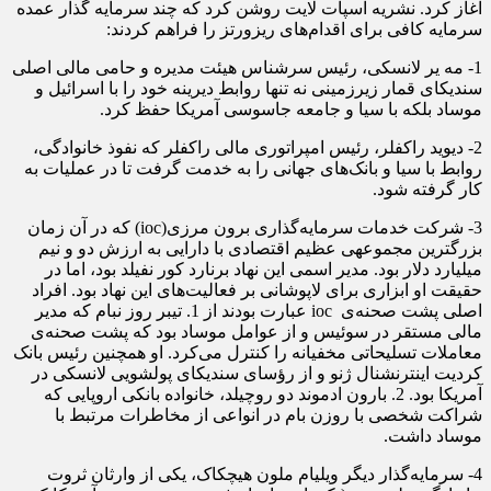
آغاز کرد. نشریه اسپات لایت روشن کرد که چند سرمایه گذار عمده
سرمایه کافی برای اقدام‌های ریزورتز را فراهم کردند:
1- مه یر لانسکی، رئیس سرشناس هیئت مدیره و حامی مالی اصلی
سندیکای قمار زیرزمینی نه تنها روابط دیرینه خود را با اسرائیل و
موساد بلکه با سیا و جامعه جاسوسی آمریکا حفظ کرد.
2- دیوید راکفلر، رئیس امپراتوری مالی راکفلر که نفوذ خانوادگی،
روابط با سیا و بانک‌های جهانی را به خدمت گرفت تا در عملیات به
کار گرفته شود.
3- شرکت خدمات سرمایه‌گذاری برون مرزی(ioc) که در آن زمان
بزرگترین مجموعه‎ی ‌عظیم اقتصادی با دارایی به ارزش دو و نیم
میلیارد دلار بود. مدیر اسمی این نهاد برنارد کور نفیلد بود، اما در
حقیقت او ابزاری برای لاپوشانی بر فعالیت‌های این نهاد بود. افراد
اصلی پشت صحنه‌ی ioc عبارت بودند از 1. تیبر روز نبام که مدیر
مالی مستقر در سوئیس و از عوامل موساد بود که پشت صحنه‌ی
معاملات تسلیحاتی مخفیانه را کنترل می‌کرد. او همچنین رئیس بانک
کردیت اینترنشنال ژنو و از رؤسای سندیکای پولشویی لانسکی در
آمریکا بود. 2. بارون ادموند دو روچیلد، خانواده بانکی اروپایی که
شراکت شخصی با روزن بام در انواعی از مخاطرات مرتبط با
موساد داشت.
4- سرمایه‌گذار دیگر ویلیام ملون هیچکاک، یکی از وارثان ثروت