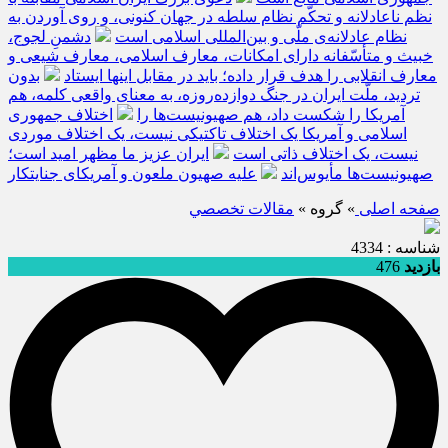
نظم ناعادلانه و تحکّم نظام سلطه در جهان کنونی، و روی آوردن به
نظام عادلانه‌ی ملّی و بین‌المللی اسلامی است
دشمنِ لجوج،
خبیث و متأسّفانه دارای امکانات، معارف اسلامی، معارف شیعی و
معارف انقلابی را هدف قرار داده؛ باید در مقابل اینها ایستاد
بدون
تردید، ملّت ایران در جنگ دوازده‌روزه، به معنای واقعی کلمه، هم
آمریکا را شکست داد، هم صهیونیست‌ها را
اختلاف جمهوری
اسلامی و آمریکا یک اختلاف تاکتیکی نیست، یک اختلاف موردی
نیست، یک اختلاف ذاتی است
ایران عزیز ما مظهر امید است؛
صهیونیست‌ها مأیوس‌اند
علیه صهیون ملعون و آمریکای جنایتکار
صفحه اصلی
» گروه »
مقالات تخصصي
شناسه : 4334
بازدید
476