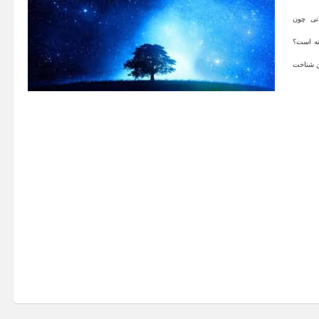
تی چون
نه است؟
ین شناخت