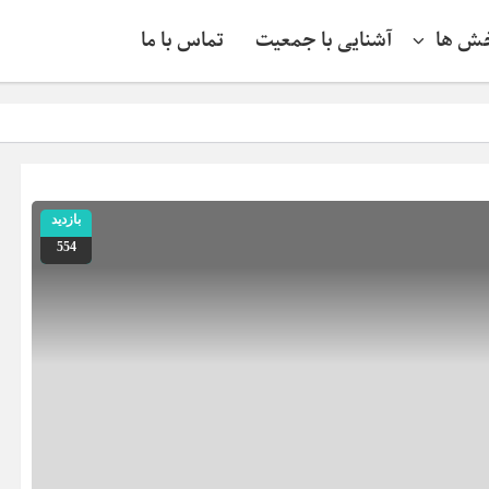
ش ها
آشنایی با جمعیت
تماس با ما
خطرنا
بازدید
554