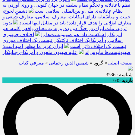
نظم ناعادلانه و تحکّم نظام سلطه در جهان کنونی، و روی آوردن به
نظام عادلانه‌ی ملّی و بین‌المللی اسلامی است
دشمنِ لجوج،
خبیث و متأسّفانه دارای امکانات، معارف اسلامی، معارف شیعی و
معارف انقلابی را هدف قرار داده؛ باید در مقابل اینها ایستاد
بدون
تردید، ملّت ایران در جنگ دوازده‌روزه، به معنای واقعی کلمه، هم
آمریکا را شکست داد، هم صهیونیست‌ها را
اختلاف جمهوری
اسلامی و آمریکا یک اختلاف تاکتیکی نیست، یک اختلاف موردی
نیست، یک اختلاف ذاتی است
ایران عزیز ما مظهر امید است؛
صهیونیست‌ها مأیوس‌اند
علیه صهیون ملعون و آمریکای جنایتکار
صفحه اصلی
» گروه »
شمس الدین رحمانی
»
معرفي كتاب
شناسه : 3536
بازدید
635