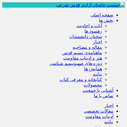
صفحه اصلی
بخش ها
آیات و احادیث
رهنمود ها
سخنان دانشمندان
اخبار
مقاله و مصاحبه
ماهنامه‌ی نسیم قدس
هنر و ادبیات مقاومت
دوره های صهیونیسم شناسی
همايش ها
بيانيه
کتابخانه و معرفی کتاب
محصولات
آشنایی با جمعیت
تماس با ما
اخبار
مقالات تخصصي
ادبيات مقاومت
بيانيه