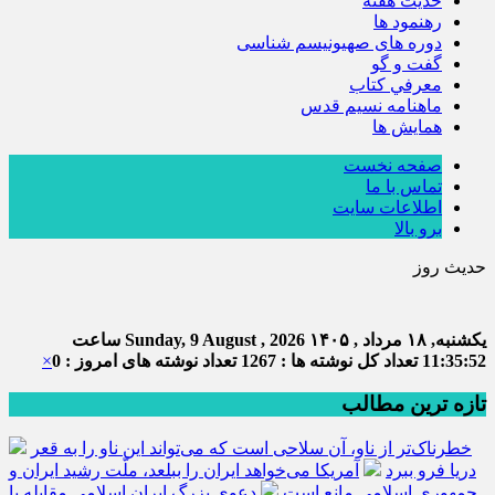
حديث هفته
رهنمود ها
دوره های صهیونیسم شناسی
گفت و گو
معرفي كتاب
ماهنامه نسيم قدس
همايش ها
صفحه نخست
تماس با ما
اطلاعات سایت
برو بالا
حدیث روز
یکشنبه, ۱۸ مرداد , ۱۴۰۵
Sunday, 9 August , 2026
ساعت
11:35:53
تعداد کل نوشته ها : 1267
تعداد نوشته های امروز : 0
×
تازه ترین مطالب
خطرناک‌تر از ناو، آن سلاحی است که می‌تواند این ناو را به قعر
دریا فرو ببرد
آمریکا می‌خواهد ایران را ببلعد، ملّت رشید ایران و
جمهوری اسلامی مانع است
دعوی بزرگ ایران اسلامی مقابله با