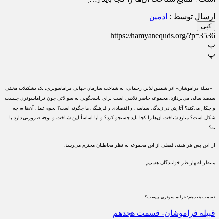
ارسال توسط :
ادمین
کپی
https://hamyanequds.org/?p=3536
پ
پ
«قبیلۀ فراموشان» اثر شمس‌الدّین رحمانی، به شناخت سازمان جهانی فراماسونری، یک تشکیلات مخفی
سیصد ساله، می‌پردازد. مجموعه حاضر تلاشی است برای پاسخگویی به سوالاتی چون فراماسونری چیست
و چکار می‌کند؟ آثارش در زندگی سیاسی و اقتصادی و فرهنگی ما چگونه است؟ نحوه عمل آن‌ها به چه
شکل است؟ منابع شناخت آن‌ها را کجا باید جستجو کرد؟ و آیا اساساً این شناخت و توجه ضرورتی دارد یا
نه؟ … .
از این پس هر هفته، فصلی از این مجموعه به نظر مخاطبان محترم می‌رسد.
منتظر اظهارنظر خوانندگان هستیم.
قسمت هجدهم: فرانماسونری چیست؟
قبیله فراموشان- قسمت هجدهم