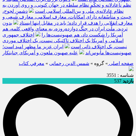
نظم ناعادلانه و تحکّم نظام سلطه در جهان کنونی، و روی آوردن به
نظام عادلانه‌ی ملّی و بین‌المللی اسلامی است
دشمنِ لجوج،
خبیث و متأسّفانه دارای امکانات، معارف اسلامی، معارف شیعی و
معارف انقلابی را هدف قرار داده؛ باید در مقابل اینها ایستاد
بدون
تردید، ملّت ایران در جنگ دوازده‌روزه، به معنای واقعی کلمه، هم
آمریکا را شکست داد، هم صهیونیست‌ها را
اختلاف جمهوری
اسلامی و آمریکا یک اختلاف تاکتیکی نیست، یک اختلاف موردی
نیست، یک اختلاف ذاتی است
ایران عزیز ما مظهر امید است؛
صهیونیست‌ها مأیوس‌اند
علیه صهیون ملعون و آمریکای جنایتکار
صفحه اصلی
» گروه »
شمس الدین رحمانی
»
معرفي كتاب
شناسه : 3551
بازدید
537