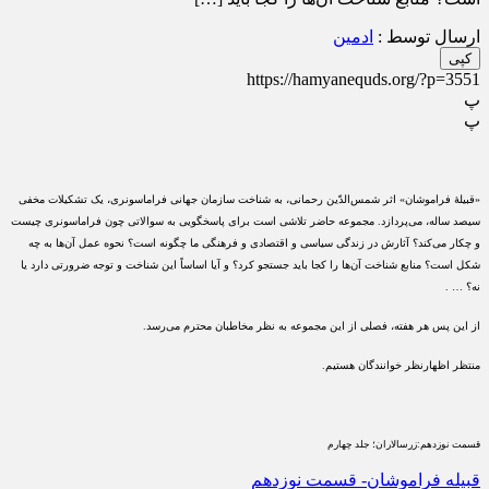
ارسال توسط :
ادمین
کپی
https://hamyanequds.org/?p=3551
پ
پ
«قبیلۀ فراموشان» اثر شمس‌الدّین رحمانی، به شناخت سازمان جهانی فراماسونری، یک تشکیلات مخفی
سیصد ساله، می‌پردازد. مجموعه حاضر تلاشی است برای پاسخگویی به سوالاتی چون فراماسونری چیست
و چکار می‌کند؟ آثارش در زندگی سیاسی و اقتصادی و فرهنگی ما چگونه است؟ نحوه عمل آن‌ها به چه
شکل است؟ منابع شناخت آن‌ها را کجا باید جستجو کرد؟ و آیا اساساً این شناخت و توجه ضرورتی دارد یا
نه؟ … .
از این پس هر هفته، فصلی از این مجموعه به نظر مخاطبان محترم می‌رسد.
منتظر اظهارنظر خوانندگان هستیم.
قسمت نوزدهم:زرسالاران؛ جلد چهارم
قبیله فراموشان- قسمت نوزدهم