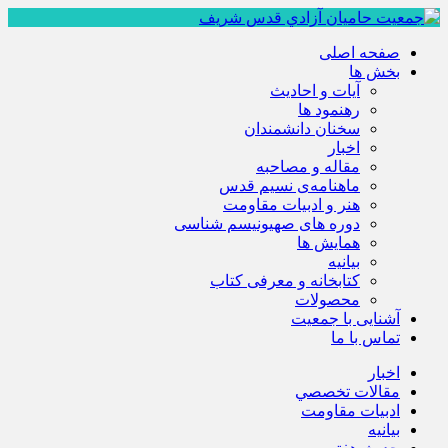
صفحه اصلی
بخش ها
آیات و احادیث
رهنمود ها
سخنان دانشمندان
اخبار
مقاله و مصاحبه
ماهنامه‌ی نسیم قدس
هنر و ادبیات مقاومت
دوره های صهیونیسم شناسی
همايش ها
بيانيه
کتابخانه و معرفی کتاب
محصولات
آشنایی با جمعیت
تماس با ما
اخبار
مقالات تخصصي
ادبيات مقاومت
بيانيه