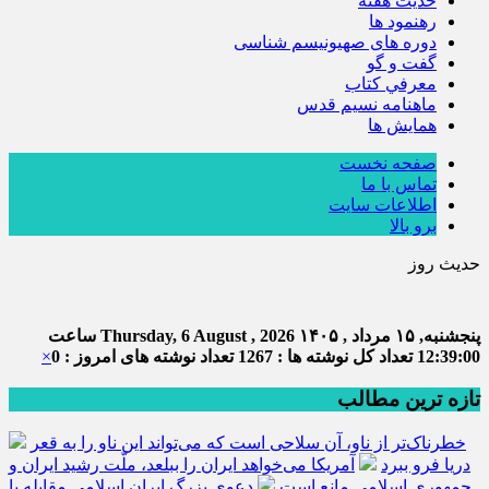
حديث هفته
رهنمود ها
دوره های صهیونیسم شناسی
گفت و گو
معرفي كتاب
ماهنامه نسيم قدس
همايش ها
صفحه نخست
تماس با ما
اطلاعات سایت
برو بالا
حدیث روز
پنجشنبه, ۱۵ مرداد , ۱۴۰۵
Thursday, 6 August , 2026
ساعت
12:39:01
تعداد کل نوشته ها : 1267
تعداد نوشته های امروز : 0
×
تازه ترین مطالب
خطرناک‌تر از ناو، آن سلاحی است که می‌تواند این ناو را به قعر
دریا فرو ببرد
آمریکا می‌خواهد ایران را ببلعد، ملّت رشید ایران و
جمهوری اسلامی مانع است
دعوی بزرگ ایران اسلامی مقابله با