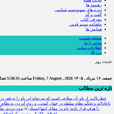
حديث هفته
رهنمود ها
دوره های صهیونیسم شناسی
گفت و گو
معرفي كتاب
ماهنامه نسيم قدس
همايش ها
صفحه نخست
تماس با ما
اطلاعات سایت
برو بالا
حدیث روز
جمعه, ۱۶ مرداد , ۱۴۰۵
Friday, 7 August , 2026
ساعت
5:58:35
تعداد
تازه ترین مطالب
خطرناک‌تر از ناو، آن سلاحی است که می‌تواند این ناو را به قعر دری
ناعادلانه و تحکّم نظام سلطه در جهان کنونی، و روی آوردن به نظام ع
را هدف قرار داده؛ باید در مقابل اینها ایستاد
بدون تردید، مل
اختلاف تاکتیکی نیست، یک اختلاف