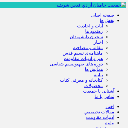
صفحه اصلی
بخش ها
آیات و احادیث
رهنمود ها
سخنان دانشمندان
اخبار
مقاله و مصاحبه
ماهنامه‌ی نسیم قدس
هنر و ادبیات مقاومت
دوره های صهیونیسم شناسی
همايش ها
بيانيه
کتابخانه و معرفی کتاب
محصولات
آشنایی با جمعیت
تماس با ما
اخبار
مقالات تخصصي
ادبيات مقاومت
بيانيه