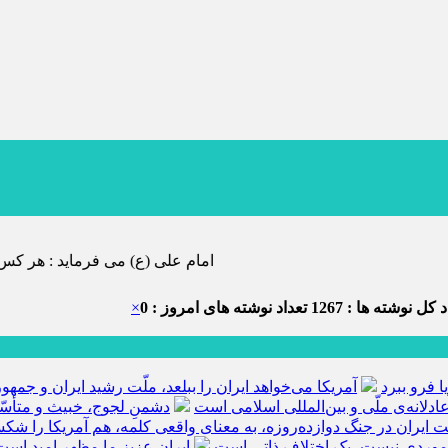
امام علی (ع) می فرماید : هر کس از خود بدگویی و انتقاد کند٬ خود را اصلاح کرده و هر کس خودستایی ن
 کل نوشته ها : 1267
تعداد نوشته های امروز : 0
×
ا فرو ببرد
آمریکا می‌خواهد ایران را ببلعد، ملّت رشید ایران و جم
ادلانه‌ی ملّی و بین‌المللی اسلامی است
دشمنِ لجوج، خبیث و متأسّ
ّت ایران در جنگ دوازده‌روزه، به معنای واقعی کلمه، هم آمریکا را ش
 موردی نیست، یک اختلاف ذاتی است
ایران عزیز ما مظهر امید است