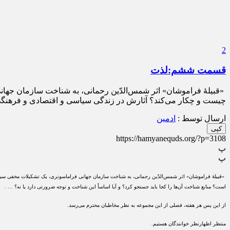
2
قسمت ششم:لذت
«قبیلۀ فراموشان» اثر شمس‌الدّین رحمانی، به شناخت سازمان جها
چیست و چکار می‌کند؟ آثارش در زندگی سیاسی و اقتصادی و فرهنگی 
ارسال توسط :
ادمین
کپی
https://hamyanequds.org/?p=3108
پ
پ
«قبیلۀ فراموشان» اثر شمس‌الدّین رحمانی، به شناخت سازمان جهانی فراماسونری، یک تشکیلات مخفی سی
است؟ منابع شناخت آن‌ها را کجا باید جستجو کرد؟ و آیا اساساً این شناخت و توجه ضرورتی دارد یا نه؟ … .
از این پس هر هفته، فصلی از این مجموعه به نظر مخاطبان محترم می‌رسد.
منتظر اظهارنظر خوانندگان هستیم.