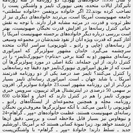
تأثیرگذار ایالات متحده، یعنی نیویورک تایمز و واشنگتن پست را
تصاحب کرده بودند.22 اگر خانواده برونفمن «خانواده سلطنتی»
جامعه صهیونیست آمریکا است، بی‌تردید خانواده‌های دیگری نیز از
نظر ثروت و قدرت، در مرتبه مشابه قرار دارند. با توجه به نقش
حیاتی کنترل رسانه‌ها در افزایش قدرت نخبگان صهیونیست، بهتر
است بررسی درباره دیگر خانواده‌های برجسته صهیونیست آمریکا را
آغاز کنیم که قدرت ویژه آنان از نفوذ شدیدشان در مجموعه وسیعی
از رسانه‌های (چاپی و رادیو ـ تلویزیونی) سراسر ایالات متحده
سرچشمه می‌گیرد. خاندان مشهور سولزبرگر که امپراتوری
رسانه‌ای مشهور (و به گفتۀ برخی «بدنام») «نیویورک‌تایمز» را در
کنترل دارند، از این جمله‌اند. نکتۀ اصلی در مورد سولزبرگرها آن
است که از طریق امپراتوری نیویورک‌تایمز خود دقیقاً چه رسانه‌هایی
را کنترل می‌کنند؟ تایمز صد درصد یکی از دو روزنامه قدرتمند
آمریکا ـ یا شاید جهان ـ است. امپراتوری رسانه‌ای تایمز بسیار
بزرگ‌تر از این روزنامه مشهور است.23 خانوادۀ سولزبرگر، افزون
بر سهمی 50 درصدی در اینترنشنال هرالد تریبیون، سرویس خبری
نیویورک تایمز را هم در کنترل دارند که اخبار و اطلاعات 650
روزنامه، مجله و همچنین مجموعه‌ای از ایستگاه‌های رادیو ـ
تلویزیونی را تأمین می‌کند. با آنکه سولزبرگرها معروف‌ترین نخبگان
رسانه‌ای صهیونیست هستند، عظمت خانواده‌های «مِیِر ـ گراهام»24
و نیوهاوس نیز بسیار قابل ملاحظه است و بررسی دقیق آن‌ها
ارزشمند خواهد بود. زیرا نمونۀ کسانی هستند که بر آمریکا ـ اورشلیم
جدید ـ تسلط دارند! خانوادۀ «مِیِر ـ گراهام» با واشنگتن‌پست