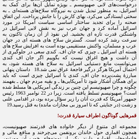
درخواست‌های لابی صهیونیسم ـ بویژه تمایل آن‌ها برای کمک به
اسرائیل، به منظور تبدیل شدن به نیروگاه سلاح‌های هسته‌ای ـ به
سختی ایستادگی می‌کرد، بهای کارش را با جانش پرداخت. این اتفاق
صحنه را برای تجدید ساختار اساسی سیاست آمریکا در مورد
اسرائیل آماده کرد و جهان عرب نیز به نقش لابی اسرائیل در
واشنگتن قدرت تازه ‌ای بخشید. این نفوذ از آن زمان تاکنون به
سرعت رشد کرده است. گسترش سلاح ‌های هسته ‌ای در جهان
عرب و مسلمان، واکنش مستقیمی بوده است به افزایش سلاح ‌های
هسته ‌ای اسرائیل ـ چیزی که جان اف. کندی سعی در جلوگیری از
آن داشت و هیچ اغراق نیست که بگوییم اگر جان اف کندی
می‌توانست مانع دستیابی اسرائیل به سلاح ‌های هسته شود، به
احتمال آمریکا هرگز درگیر فاجعۀ عراق نمی ‌شد.18 داستان پنهانی
مبارزۀ پشت‌پرده جان اف. کندی با اسرائیل چیزی است که باید
برای همگان آشکار شود تا آمریکایی‌ها ـ و بقیه مردم جهان ـ بفهمند
چگونه و چرا صهیونیسم این چنین بر زندگی آمریکایی ‌ها مسلط شده
است؟ صهیونیسم تسلط یافته است. زیرا در 22 نوامبر 1963 رئیس
جمهور آمریکا که قدرت آنان را زیر سؤال برده بود، در اقدامی علنی
و زشت (در جنایتی که تا امروز بی ‌مجازات مانده) به قتل رسید.19
قمرهایی گوناگون اطراف سیارۀ قدرت!
مجموعه ‌ای متنوع از دیگر خانواده ‌های قدرتمند صهیونیست،
همچون اقماری حول خاندان برونفمن می‌چرخند و منافع مالی و
خانواده‌هایی اقماری دارند. یکی از نمونه‌های خوب آن مورتیمر