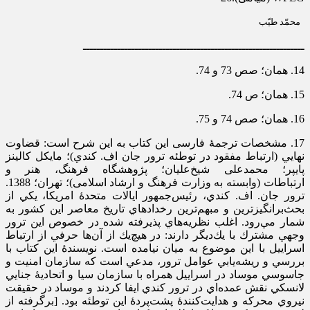
محمّد طیّب
ــــــــــــــــــــــــــــــــــــــــــــــــــــــــــــــــ
14. همان؛ صص 73 و 74.
15. همان؛ ص 74.
16. همان؛ صص 74 و 75.
17. مشخصات ترجمۀ فارسی این کتاب به این شرح است: قضاوت
نهايي (ارتباط مفقود در توطئه ترور جان اف. كندي)؛ مایکل کالینز
پایپر؛ محمدعلی شیخ‌علیان؛ پژوهشگاه فرهنگ، هنر و
ارتباطات (وابسته به وزارت فرهنگ و ارشاد اسلامی)؛ تهران؛ 1388.
ترور جان. اف. كندي، رئيس‌جمهور ايالات متحدۀ امريكا، يكي از
بحث‌برانگيزترين و مبهم‌ترين رخدادهاي تاريخ معاصر اين كشور به
شمار مي‌رود. اغلب نظريه‌هاي پذيرفته شده در خصوص اين ترور
وجهي مشترك با يك‌ديگر دارند: در هيچ‌يك از آن‌ها حرفي از ارتباط
اسراييل با اين موضوع به ميان نيامده است. نویسندۀ این کتاب با
بررسي و ريشه‌يابي عوامل ترور، مدعي است كه سازمان امنيت و
جاسوسي موساد در اسراييل همراه با سازمان سيا و اتحاديۀ جنايي
لانسكي نقش عمده‌اي در ترور كندي ايفا كردند و موساد در حقيقت
نيروي محركه و هدايت‌كنندۀ پشت‌پردۀ اين توطئه بود. [برگرفته از