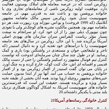
زوکرمن است که در عرصه معامله ‌های املاک بوستون فعالیت
دارد. موفقیت اولیه زوکرمن ناشی از معامله‌های تجاری وی با
خانواده برونفمن بود و باعث شد به قدرتی مهم، در جامعه
صهیونیست تبدیل شود. زوکرمن سپس مالک ماهنامه مشهور
آتلانتیک (که 1999 فروخت) و یو.اس. نیوزاند ورد ریپورت شد، هر دو
ماهنامه مهم بود. همچنین مالکیت نشریه‌ های کوچک‌تر ولی با نفوذی
چون نیویورک دیلی نیوز را از آن خود کرد. او سرانجام به سِمَت
بسیار مؤثر ریاست کنفرانس سران سازمان‌ های یهودی اصلی
آمریکا برگزیده شد. با این حال، زوکرمن در سال‌های بعد جامعه
صهیونیست را با درآمدهای خود تغذیه کرد و به دانیال اسنیدر (که
تاجر و تبلیغاتچی جوان و مستعدی در واشنگتن بود) یاری و کمک
رسانید. او در طول چند سال چنان سرمایه‌ای اندوخت که توانست
کنترل تیم فوتبال مشهور رد اسکینز واشنگتن را حتی از دست مالک
قدیمی و افسانه ‌ای ‌اش، جک کنت کوک، خارج کرده و به چنگ آورد.
در پایان می ‌توان گفت اسنیدر از اقمار زوکرمن بود و از اقمار
خانواده برونفمن به حساب می ‌آمد. آنها نیز از ابتدا مدیون حمایت
خیریه‌های مشهور روچیلد اروپا بودند. همه آنان بخشی از طبقه نخبه
بسیار ویژه و برگزیده هستند. حقیقت این است که قدرتمندترین
خانواده ‌های صهیونیست آمریکا، به اشکال گوناگون همکاری نزدیک
بلند مدتی با یکدیگر داشته‌اند.20
کنترل خانوادگی رسانه‌های آمریکا21
تا سال 1950، خانواده‌های یهودی، دو روزنامه از سه روزنامۀ