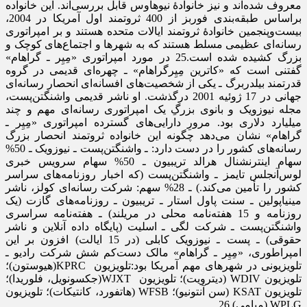
معروف شده‌اند و نیز خانوادۀ نیوهاوس قابل بررسی‌اند. این خانواده
براساس طبقه‌بندی فوربز از 400 ثروتمند اول آمریکا در 2004،
بیست‌وپنجمین خانوادۀ ثروتمند ایالات متحده هستند و بر امپراتوری
رسانه‌ای عظیمی مسلط هستند که به شهرها و اجتماع‌های کوچک و
بزرگ کشیده شده است.25 در مورد امپراتوری «مِیِر ـ گراهام»
گفتنی است که «کاترین مِیِرگراهام» ـ چهره‌ای قدیمی در گروه
قدرتمند بیلدربرگ ـ یکی از شخصیت‌های افسانه‌ای انحصار رسانه‌ای
جهانی در 17 ژوئیه 2001 درگذشت. او ناشر قدیمی واشنگتن‌پست،
مجله نیوزویک و بانوی بزرگِ یک امپراتوری رسانه‌ای مهم و چند
میلیارد دلاری بود. مرورِ دارایی‌های گسترده امپراتوری «مِیِر ـ
گراهام» نشان می‌دهد چگونه این خانواده ثروتمند انحصار بزرگ
رسانه‌های کشور را در دست دارد: ـ واشنگتن‌پست ـ نیوزویک ـ 50%
سهام اینترنشنال هرالد تریبیون ـ 50% سهام سرویس خبری
لوس‌آنجلس تایمز ـ واشنگتن‌پست (که اخبار روزنامه‌های سراسر
کشور را تأمین می‌کند.) ـ 28% سهم: شرکت رسانه‌ای کولز، ناشر
مینیاپولین ـ سنت پاول استار ـ تریبیون ـ روزنامه‌های گازت (یک
روزنامه و 15 هفته‌نامه محلی در مریلند) ـ هفته‌نامه سراسری
واشنگتن‌پست ـ شرکت لگی ـ اسلیت (پایگاه داده آنلاین و ناشر
حقوقی) ـ پست ـ نیوزویک کابلی (در 15 ایالت) افزون بر این
امپراطوری، «مِیِر ـ گراهام» مالک دست‌کم شش شرکت رادیو ـ
تلویزیونی در شهرهای مهم آمریکا بود:تلویزیون KPRC(هیوستون)؛
تلویزیون WDIV (دیترویت)؛ تلویزیون WJXT(جکسونویل، فلوریدا)؛
تلویزیون KSAT (سن آنتونیو)؛ WFSB (هاتفورد، کانتیکات)؛ تلویزیون
WPLG (میامی).26