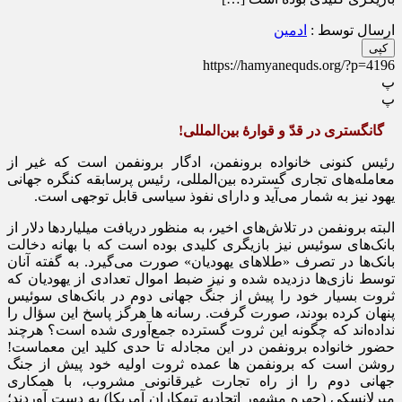
ارسال توسط :
ادمین
کپی
https://hamyanequds.org/?p=4196
پ
پ
گانگستری در قدّ و قوارۀ بین‌المللی!
رئیس کنونی خانواده برونفمن، ادگار برونفمن است که غیر از
معامله‌های تجاری گسترده بین‌المللی، رئیس پرسابقه کنگره جهانی
یهود نیز به ‌شمار می‌آید و دارای نفوذ سیاسی قابل توجهی است.
البته برونفمن در تلاش‌های اخیر، به منظور دریافت میلیاردها دلار از
بانک‌های سوئیس نیز بازیگری کلیدی بوده است که با بهانه دخالت
بانک‌ها در تصرف «طلاهای یهودیان» صورت می‌گیرد. به گفته آنان
توسط نازی‌ها دزدیده شده و نیز ضبط اموال تعدادی از یهودیان که
ثروت بسیار خود را پیش از جنگ جهانی دوم در بانک‌های سوئیس
پنهان کرده بودند، صورت گرفت. رسانه‌ ها هرگز پاسخ این سؤال را
نداده‌اند که چگونه این ثروت گسترده جمع‌آوری شده است؟ هرچند
حضور خانواده برونفمن در این مجادله تا حدی کلید این معماست!
روشن است که برونفمن ‌ها عمده ثروت اولیه خود پیش از جنگ
جهانی دوم را از راه تجارت غیرقانونی مشروب، با همکاری
مِیِرلانسکی (چهره مشهور اتحادیه تبهکاران آمریکا) به دست آوردند؛