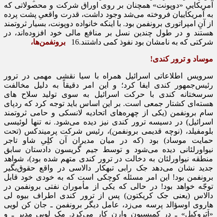
آمریکاییِ «دوپونت» همچنان بر روی اوراق شرکت و محصولاتی که
به آمریکاییان فروخته می‌شد وجود داشت، قدرت واقعیِ پشت پرده
از آنِ امپراتوری برونفمن بود. با اینکه خانواده دوپونت، بسیار ثروتمند
هستند و در طول چندین نسل بر منافع مالی خود افزوده‌اند، در
شرکتی که به نامشان بود نفوذ کمی داشتند.16
برونفمن‌ها،
موساد و ترور کندی!
سرویس اطلاعاتی اسرائیل همراه با سیا نقشی مهمی در ترور
رئیس‌جمهور کندی ایفا کرد؛ و این امر دقیقاً به دلیل مخالفت
سرسختانه کندی با حرکت اسرائیل به سوی تولید سلاح ‌های
هسته‌ای کشتار جمعی است. بر این اساس باید توجه کرد که ردپای
سام برونفمن (یکی از چهره‌های اتحادیه لانسکی و حامی ثروتمند
اسرائیل) در دسیسه ترور کندی نیز دیده می‌شود. نه تنها لوئیسی
بلومفیلد، (نوچه قدیمی برونفمن)، رئیس شرکت پرمیندکس (تحت
حمایت موساد) بود (که در میان مدیران آن کلِیِ شاو تاجر
نیواورلئانی دیده می‌شود و توسط جیم گریسون دادستان سابق
منطقه نیواورلئان به دخالت در ترور کندی متهم شده بود)، شواهد
جدید نشان می‌دهد جک رابی تبهکار دالاسی در واقع حقوق‌بگیر
برونفمن بود! این امر مسئله کوچکی است که به خودی خود قابل
توجّه خواهد بود! در حالی که یکی از مأموران نفتی برونفمن در
دالاس (یعنی جک کریکتون) پس از ترور کندی اطراف بیوه لی
هاروی اوسؤالد پرسه می‌زد، عامل دیگر برونفمن ـ جان کن لویی
«اَبَروکیل» ـ در کمیسیون وارن کار می‌کرد. مک لویی مدیر ـ و