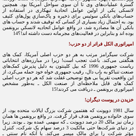
گسترۀ عملیات‌های وی تا آن سوی سواحل آمریکا بود. همچنین
لانسکی یکی از اولین عوامل اتحادیۀ تبهکاری در استفاده از
حساب‌های بانکی سوئیس برای ذخیره و پاک‌سازیِ پول‌های کثیف
بود. به احتمال زیاد بسیاری از کسانی که توقیف شدند و حساب ‌های
بانکی آن‌ ها مصادره شد، در واقع عوامل اتحادیه لانسکیِ برونفمن
بوده‌ اند و بنابراین در فعالیت‌های مجرمانه دست داشته‌ اند!؟14
امپراتوری الکل فراتر از دو حزب!
شرکت سیگرامز مرتب به هر دو حزب اصلی آمریکا، کمک‌ های
هنگفتی می‌کند. باعث تعجب است! زیرا در مبارزه‌های انتخاباتی
ریاست جمهوری 1996 که بیل کلینتون به دلیل پذیرش کمک‌های
صنعت تنباکو به باب دال، رقیب جمهوری‌ خواه خود حمله می‌کرد، از
این واقعیت تقریباً بی ‌هیچ توضیحی غفلت شد که هر دو حزب اصلی
کمک ‌های قابل ملاحظه‌ای از صنعت الکل ـ به‌طور مشخص
امپراتوری برونفمن ـ دریافت می‌ کردند!15
خزیدن در پوست دیگران!
سال 1981 دوپونت که هفتمین شرکت بزرگ ایالات متحده بود، از
سوی خانواده برونفمن هدف قرار گرفت. در واقع برونفمن ‌ها همان
زمان نیز مالک 20 درصد دوپونت ـ که سهمی عمده بود ـ بودند. زیرا
در دنیای شرکت‌ها حتی مالکیت 3 درصد سهام یک شرکت، کنترل
مؤثر شرکت را برای مالک میسر می‌کند. با آنکه نامِ سنتی ـ