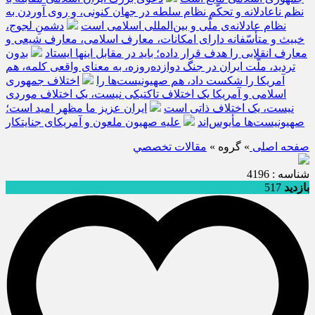
نظم ناعادلانه و تحکّم نظام سلطه در جهان کنونی، و روی آوردن به
نظام عادلانه‌ی ملّی و بین‌المللی اسلامی است
دشمنِ لجوج،
خبیث و متأسّفانه دارای امکانات، معارف اسلامی، معارف شیعی و
معارف انقلابی را هدف قرار داده؛ باید در مقابل اینها ایستاد
بدون
تردید، ملّت ایران در جنگ دوازده‌روزه، به معنای واقعی کلمه، هم
آمریکا را شکست داد، هم صهیونیست‌ها را
اختلاف جمهوری
اسلامی و آمریکا یک اختلاف تاکتیکی نیست، یک اختلاف موردی
نیست، یک اختلاف ذاتی است
ایران عزیز ما مظهر امید است؛
صهیونیست‌ها مأیوس‌اند
علیه صهیون ملعون و آمریکای جنایتکار
صفحه اصلی
» گروه »
مقالات تخصصي
شناسه : 4196
بازدید
517