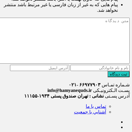
پیام هایی که به غیر از زبان فارسی یا غیر مرتبط باشد منتشر
نخواهد شد.
ثبت دیدگاه
شـماره تمـاس
۶۶۹۷۷۹۰۳ -۰۲۱
پسـت الـکترونیـکی
info@hamyanequds.ir
آدرس پسـتی
نشانی : تهران صندوق پستی ۱۹۳۴-۱۱۱۵۵
تماس با ما
آشنايي با جمعيت