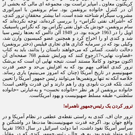
کریکتون معاون ـ امپایر تراست بود، مجموعه‌ ای مالی که بخشی از
آن در کنترل خانواده برونفمن بود. سام برونفمن با امپراتوری
مشروب سیگرام شناخته شده است، اما بیشتر محققانِ ترور کندی،
که «اَشراف نفتی تگزاس» را بررسی کرده‌اند، توجه نکرده‌اند که
سام برونفمن، خودش یک غول نفتی تگزاس بود که تگزاس پاسیفیک
اویل را در 1963 خریده بود. در 1949 آلن دالس که بعدها رئیس سیا
شد و کندی او را اخراج کرد و همچنین عضو کمیسیون وارن شد،
وکیلی بود که در سرمایه ‌گذاری ‌های تجاری فیلیس (دختر برونفمن)
دخالت داشت. کسانی که می‌خواهند داستان را بدانند، باید به کتاب
«قضاوت نهایی»17رجوع کنند که ویرایش ششم 768 صفحه‌ای آن
اکنون موجود و کاملاً مستند است. نتیجه نهایی آن است که بی‌شک
ترور کندی اتفاقی مهم بود که به افزایش بی‌حد و حصر قدرت
صهیونیسم در تاریخ آمریکا (چنان که امروز می‌بینیم) یاری رساند.
خلاصه آنکه نه تنها برونفمن‌ها می‌توانند رئیس جمهور آمریکا را تعیین
کنند، بلکه قدرت نابودی وی را هم دارند و این قدرت واقعی است!
خانواده برونفمن از هر نظر «خانواده نخست» و به‌عبارتی «خانواده
سلطنتی» طبقه مسلط صهیونیست و یهود آمریکاست.
ترور کردن یک رئیس‌جمهورِ ناهمراه!
ترور جان اف. کندی به راستی نقطه‌ی عطفی در نظام آمریکا و در
واقع جهان بود. اگرچه قدرت صهیونیست‌ها مدت‌ها در واشنگتن و
سراسر آمریکا نفوذ داشت، اما دولت اسرائیل در سال 1963 تقریباً
تازه متولد شده بود. به هر حال، رئیس‌جمهور کندی که در مقابل