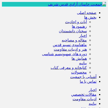
صفحه اصلی
بخش ها
آیات و احادیث
رهنمود ها
سخنان دانشمندان
اخبار
مقاله و مصاحبه
ماهنامه‌ی نسیم قدس
هنر و ادبیات مقاومت
دوره های صهیونیسم شناسی
همايش ها
بيانيه
کتابخانه و معرفی کتاب
محصولات
آشنایی با جمعیت
تماس با ما
اخبار
مقالات تخصصي
ادبيات مقاومت
بيانيه