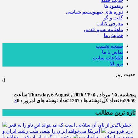
حديث هفته
رهنمود ها
دوره های صهیونیسم شناسی
گفت و گو
معرفي كتاب
ماهنامه نسيم قدس
همايش ها
صفحه نخست
تماس با ما
اطلاعات سایت
برو بالا
حدیث روز
امام علی (ع) می فرمای
پنجشنبه, ۱۵ مرداد , ۱۴۰۵
Thursday, 6 August , 2026
ساعت
7:00:00
تعداد کل نوشته ها : 1267
تعداد نوشته های امروز : 0
×
تازه ترین مطالب
خطرناک‌تر از ناو، آن سلاحی است که می‌تواند این ناو را به قعر
دریا فرو ببرد
آمریکا می‌خواهد ایران را ببلعد، ملّت رشید ایران و
جمهوری اسلامی مانع است
دعوی بزرگ ایران اسلامی مقابله با