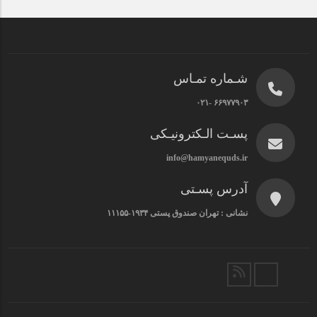
شـماره تمـاس
۶۶۹۷۷۹۰۳ -۰۲۱
پسـت الـکترونیـکی
info@hamyanequds.ir
آدرس پسـتی
نشانی : تهران صندوق پستی ۱۹۳۴-۱۱۱۵۵