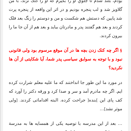
بودم، بلند شدم تا جلوي او را بگيرم كه او را كتك نزند، با من
گلاویز شد و لب پنجره بودیم و در اثر این واقعه از پنجره پرت
شد پایین که دستش هم شکست و من و دوستم را زنگ بعد فلک
کردند و بعد هم گفتند پدر و مادرتان بیاید و بعد هم از آن جا ما را
بیرون کردند.
§ اگر چه کتک زدن بچه‌ ها در آن موقع مرسوم بود ولی قانونی
نبود و با توجه به سوابق سیاسی پدر شما، آیا شکایتی از آن‌ ها
نکردید؟
در مورد ما این‌ طور جا انداختند که ما علیه معلم شرارت کرده
‌ایم. اگر چه مادرم آمد و سر و صدا کرد و ورقه دکتر را آورد که
کف پای این ]بنده[ جراحت کرده. البته اقداماتی کردند. [ولی
موثر نشد]…
… بعد از این مدرسه با توصیه یکی از همسایه ‌ها به مدرسة