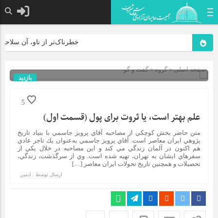
خطرناک‌تر از ناو، آن سلاحی است
صفحه اصلی
» گروه »
گفت و گو
بازدید
613
شناسه : 6528
5
علم بهتر است، يا ثروت برای پول (قسمت اول)
متن حاضر بخش كوچكي از مصاحبه آقاي پرويز جاسمي با بنياد تاريخ
پژوهي ايران معاصر است. آقاي پرويز جاسمي به‌عنوان يك تاجر عادي
هم اكنون در آلمان زندگي مي ‌كند و اين مصاحبه در خلال يكي از
سفرهاي ايشان به تهران، تهيه شده است. وي از سرگذشت، زندگي،
تحصيلات و همچنين تاريخ تحولات ايران معاصر […]
ارسال توسط :
ادمین