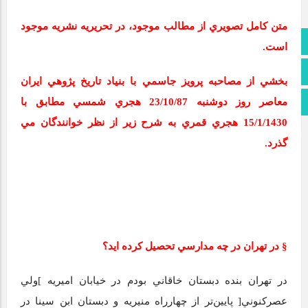
متن كامل تصويري از مطالب موجود، در تحريريه نشريه موجود
صفحه نخست
است.
تماس با ما
بخشي از مصاحبه پرويز جاسمي با بنياد تاريخ پژوهي ايران
معاصر روز دوشنبه 23/10/87 هجري شمسي مطابق با
اطلاعات سایت
15/1/1430 هجري قمري به شرح زير از نظر خوانندگان مي‌
گذرد.
§ در تهران در چه مدارسي تحصيل كرده ‌ايد؟
در تهران بنده دبستان خاقاني بودم در خيابان اميريه ]ولي
‌عصركنوني[ پايين‌تر از چهارراه منيريه و دبستان ابن‌ سينا در