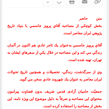
پ
پ
متن حاضر
بخش كوچكي از مصاحبه آقاي پرويز جاسمي با بنياد تاريخ
پژوهي ايران معاصر است.
آقاي پرويز جاسمي به‌عنوان يك تاجر عادي هم اكنون در آلمان
زندگي مي ‌كند و اين مصاحبه در خلال يكي از سفرهاي ايشان به
تهران، تهيه شده است.
وي از سرگذشت، زندگي، تحصيلات و همچنين تاريخ تحولات
ايران معاصر به عنوان يك شهروند عادي سخن مي ‌گويد.
جمعیّت حامیان آزادی قدس شریف بدون قضاوت پيرامون
محتواي اين مصاحبه و صرفاً به دليل موضوع اين ويژه ‌نامه، اين
بخش از مصاحبه را استفاده كرده است.