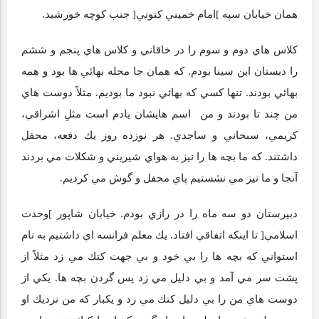
همان خيابان سپه ]امام خميني كنوني[ جنب كوچه خورشيد.
كلاس‌ هاي دوم و سوم را در خاقاني و كلاس ‌هاي پنجم و ششم
را دبستان ابن سينا بودم. كه همان ‌جا محله بهائي ‌ها بود و همه
بهائي بودند. تنها كسي كه بهائي نبود ما بوديم. مثلاً دوست ‌هاي
من چند تا بودند و من اسم ‌هايشان يادم است مثلِ اشراقي،
كريمي، سبحاني و ساجدي. هر نوزده روز يك دفعه، محفل
داشتند. كه ما بچه ‌ها را نيز به هواي شيريني و شكلات مي ‌بردند
آنجا و ما نيز مي ‌نشستيم پاي محفل و گوش مي ‌كرديم.
دبيرستان دو سه ماه را در رازي بودم. خيابان شاپور ]وحدت
اسلامي[ تا اينكه اتفاقي افتاد. يك معلم فرانسه ‌اي داشتيم به نام
استواني كه بچه ‌ها را بي‌ خود و بي ‌جهت كتك مي ‌زد مثلاً از
پشت سر مي ‌آمد و بي‌ دليل مي ‌زد پس گردن بچه ‌ها. يكي از
دوست‌ هاي من را بي ‌دليل كتك مي‌ زد و يكبار كه من نزديك او