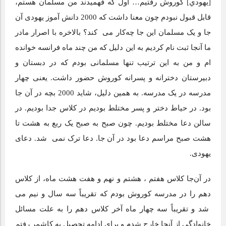
[يهودي] کوروش رفتیم… اول که فهمیدند من مسلمان هستم،
قابل قبول نبودم چون معنا داشت که 2000 دانش آموز یهودی آن‌
جا و یک مسلمان این‌ جا چه‌کار می کند؟ بالاخره با اصرار مادر
ما آنجا ثبت نام کردیم به این دلیل که من چند ماه فرانسه خوانده
‌ام و من به این ترتیب تنها مسلمانی بودم که در دبستان و
دبیرستان دخترانه و پسرانه کوروش حضور داشت. یعنی چهار
مدرسه در یک مدرسه. به همین دلیل، شاید 2000 بچه در آن‌ جا
بود. در حیاط دختر و پسر مختلط بودیم در کلاس جدا بودیم. در
سالن دعا مختلط بودیم. چون صبح به صبح یک ‌ربع به هشت تا
هشت صبح مراسم دعا بود در آن‌ جا. دعا ترک نمی شد. دعای
یهودی.
در آن‌جا کلاس هفتم ، هشتم و نهم و هفت هشت ماه، از کلاس
دهم را در مدرسه کوروش بودم که تقریباً سه سال و نیم می
شد و تقریباً سه چهار ماه آخر کلاس دهم را به علت مسائل
خانوادگی از آنجا خارج شدم و برای ادامه تحصیل به کاشمر رفتم