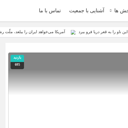
ش ها
آشنایی با جمعیت
تماس با ما
 ناو را به قعر دریا فرو ببرد
آمریکا می‌خواهد ایران را ببلعد، ملّت 
نه و تحکّم نظام سلطه در جهان کنونی، و روی آوردن به نظام عادلانه‌ی ملّی و 
معارف اسلامی، معارف شیعی و معارف انقلابی را هدف قرار داده؛ باید در مقابل
بازدید
ه معنای واقعی کلمه، هم آمریکا را شکست داد، هم صهیونیست‌ها را
695
اکتیکی نیست، یک اختلاف موردی نیست، یک اختلاف ذاتی است
ایران ع