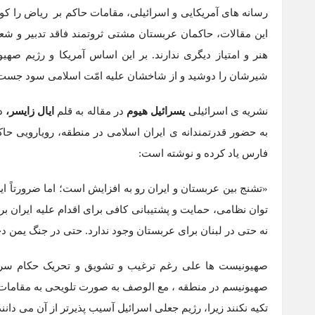
رسانه های آمریکایی و اسرائیلی، مقامات حاکم بر ریاض را کوچک
این مقالات، حاکمان عربستان مشتی ثروتمند فاقد تدبیر و شع
هنر و امتیاز دیگری ندارند. بر این اساس آمریکا و رژیم صهی
شیرشان را دوشید و از شاخشان علیه امّت اسلامی سود جست
نشریه ی اسرائیلی
یسرائیل هیوم
در مقاله به قلم
ایال زایسر،
به حضور قدرتمندانه ی ایران اسلامی در منطقه، رویارویی حا
فارس یاد کرده و نوشته است:
«تشنج بین عربستان و ایران رو به افزایش است؛ اما ضرورتاً 
توان نظامی، حمایت و پشتیبانی کافی برای اقدام علیه ایران
نه حتی در لبنان برای عربستان وجود ندارد. حتی در جنگ یمن 
صهیونیست ها علی رغم ترغیب و تشویق و تحریک حکام سرمس
صهیونیسم در منطقه ، مع الوصف به صورت تلویحی به مقامات آ
تکیه نکنند زیرا، رژیم جعلی اسرائیل آسیب پذیرتر از آن می دانن