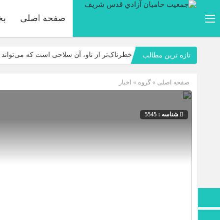
صفحه اصلی
بخ
خطرناک‌تر از ناو، آن سلاحی است که می‌تواند این
تازه ترین مطالب
دعوی بزرگ ایران اسلامی مقابله با نظم ناعادلا
صفحه اصلی
» گروه »
اخبار
دشمنِ لجوج، خبیث و متأسّفانه دارای امکانات، 
بدون تردید، ملّت ایران در جنگ دوازده‌روزه، ب
شناسه : 5545
اختلاف جمهوری اسلامی و آمریکا یک اختلاف ت
علیه صهیون ملعون و آمریکای جنایتکار
صفحه نخست
تماس با ما