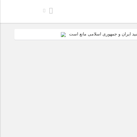
رشید ایران و جمهوری اسلامی مانع است
بین‌المللی اسلامی است
 اینها ایستاد
زیز ما مظهر امید است؛ صهیونیست‌ها مأیوس‌اند