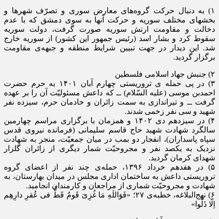
(۱
به دنبال حرکت گروه‌های معارض سوری و تصرّف شهرها و
بخشهای مختلف سوریه و حرکت آنها به سوی دمشق که با عدم
دخالت و مقاومت ارتش سوریه صورت گرفت، دولت سوریه
سقوط کرد و بشار اسد (رئیس جمهور این کشور) از سوریه خارج
شد. این دیدار در جهت تبیین شرایط منطقه و جبهه‌ی مقاومت
برگزار گردید.
(۲
جنبش جهاد اسلامی فلسطین
(۳
در پی حمله ی تروریستی چهارم آبان ۱۴۰۱ به حرم حضرت
احمدبن موسی (علیه السّلام) ــ که داعش مسئولیّت آن را بر عهده
گرفت ــ و تیراندازی به سمت زائران و خادمان حرم، سیزده نفر
شهید و سی نفر زخمی شدند.
(۴
در سیزدهم دی ۱۴۰۲ و همزمان با برگزاری مراسم چهارمین
سالگرد شهادت شهید حاج قاسم سلیمانی (فرمانده نیروی قدس
سپاه پاسداران)، انفجار دو بمب در میان جمعیّت، منجر به شهادت
نزدیک به یکصد نفر و مجروحیّت شمار دیگری از زائران گلزار
شهدای کرمان گردید.
(۵
در هفدهم خرداد ۱۳۹۶، حمله‌ی چند نفر از اعضای گروه
تروریستی داعش به ساختمان اداری مجلس در میدان بهارستان، به
شهادت و مجروحیّت شماری از مراجعان و کارمندان انجامید.
(۶
نهج‌البلاغه، خطبه‌ی ۲۷؛ «فَوَاللَهِ مَا غُزِیَ قَومٌ قَطُّ فی عُقرِ دارِهِم
اِلّا ذَلّوا»