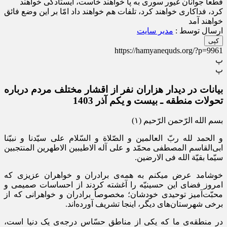
قطعاً جوانان غیور سوری به پا خواهند خاست، ایستادگی خواهند
کرد، فداکاری خواهند کرد، تلفات هم خواهند داد امّا بر این وضع فائق
خواهند آمد
ارسال توسط :
مدیر سایت
کپی
https://hamyanequds.org/?p=9961
پ
پ
بیانات در دیدار هزاران نفر از اقشار مختلف مردم درباره
تحولات منطقه ـ بیست و یکم آذر 1403
بسم الله الرّحمن الرّحیم
(۱)
و الحمد لله ربّ العالمین و الصّلاة و السّلام علی سیّدنا و نبیّنا
ابی‌القاسم المصطفی محمّد و علی آله الاطیبین الاطهرین المنتجبین
سیّما بقیّة الله فی الارضین.
خوشامد عرض میکنم به همه‌ی برادران و خواهران عزیزی که
امروز فضای این حسینیّه را آغشته کردند از احساسات صمیمی و
محبّت‌آمیز توحیدی خودشان؛ مخصوصاً برادران و خواهرانی که از
برخی شهرستان‌های دیگر، اینجا تشریف آورده‌اند.
در منطقه‌ی ما که یکی از مناطق حسّاس درجه‌ی یک دنیا است،