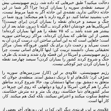
دخالت میکنید؟ طبق خبرهایی که داده شد، رژیم صهیونیستی بیش
از سیصد نقطه‌ی سوریه را بمباران کرده! چرا؟ اگر شما در این
حادثه دخالتی ندارید، نقشه‌ی این حادثه اگر به شما مربوط نیست،
خب بنشینید تماشا کنید. دو گروه دارند با هم میجنگند؛ ورود شما در
جنگ و سیصد و خرده‌ای نقطه را بمباران کردن [برای چیست]؟
آمریکایی‌ها هم خودشان اعلام کردند ــ البتّه تا دیروز، شاید بعد از آن
بیشتر هم شده باشد ــ که ۷۵ نقطه را هم آنها بمباران کرده‌اند!
بعضی از این نقاطی که بمباران کرده‌اند، مراکز زیرساختی سوریه
است؛ جاهایی است که به این آسانی ساختن آن، درست کردن آن به
دست نمی‌آید و زحمت دارد برای یک کشور. فرودگاه بساز، مراکز
تحقیقاتی بساز، دانشمند تربیت کن؛ اینها کارهای آسانی نیست. چرا
رژیم صهیونیستی و آمریکا در این قضیّه وارد شدند و شدند یک طرف
جنگ و شروع کردند کشور را بمباران کردن؟ سیصد چهارصد نقطه
را بمباران کردن چیز کوچکی نیست.
رژیم صهیونیستی، علاوه‌ی بر این [کار]، سرزمین‌های سوریه را
تصرّف کرد؛ تانک‌های او تا نزدیک دمشق آمدند. منطقه‌ی جولان که
متعلّق به دمشق بود، سالها دستشان بود، حالا شروع کردند مناطق
دیگر را هم گرفتن. آمریکا و اروپا و دولتهایی که روی این چیزها در
سایر کشورهای دنیا حسّاسند، روی یک متر و ده مترش حسّاسند،
نه‌فقط سکوت میکنند و اعتراض نمیکنند، بلکه کمک هم میکنند. کار،
کار آنها است.
علاوه‌ی بر این، قرینه‌ی دیگر [این که] در این روزهای آخر بعضی از