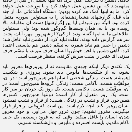
حادثه، دشمن با سرعت عمل کرد، امّا اینها بایستی از قبل از حادثه
میفهمیدند که این دشمن عمل خواهد کرد و با سرعت عمل خواهد
کرد. ما به اینها کمک هم کرده بودیم؛ دستگاه اطّلاعاتی ما، از چند
ماه قبل، گزارشهای هشداردهنده‌ای را به مسئولین سوریه منتقل
کرده بود. البتّه من نمیدانم آیا این [گزارشها] دست آن مقامات بالا
رسیده بود یا نه، همان وسط‌ها گم‌‌و‌گور شده بود؛ ولی مسئولین
اطّلاعاتی ما به اینها گفته بودند. از کِی؟ از شهریور، مهر، آبان، پشت
سر هم گزارش داده بودند. غفلت نباید کرد، از دشمن نباید غافل شد؛
دشمن را حقیر هم نباید شمرد، به تبسّم دشمن هم نبایستی اعتماد
کرد؛ گاهی دشمن با لحن خوش با انسان حرف میزند، با تبسّم حرف
میزند، امّا خنجر را پشت سرش گرفته، منتظر فرصت است.
یک نکته‌ی دیگر اینکه جبهه‌ی مقاومت نه از پیروزی‌ها مغرور باید
بشود، نه از شکست‌ها مأیوس باید بشود. پیروزی و شکست
[همیشه] هست. زندگی شخصی انسانها هم همین‌جور است: در آن،
موفّقیّت هست، ناکامی هست؛ زندگی گروه‌ها همین‌جور است: در
آن، موفّقیّت هست، ناکامی هست. یک روز یک جریان بر سر کار
است، یک روز منعزل از کار است؛ دولتها همین‌جور، کشورها
همین‌جور. فراز و نشیب در زندگی‌ هست؛ از فراز و نشیب نمیشود
انسان پرهیز بکند. آنچه لازم است این است که وقتی بر فراز قرار
میگیریم، مغرور نشویم؛ چون غرور جهل می‌آورد و خود مغرور
شدن، انسان را غافل میکند. وقتی که به فرود رسیدیم، یک جایی
ناکام ماندیم، بایست افسرده و مأیوس و دل‌شکسته نشویم.