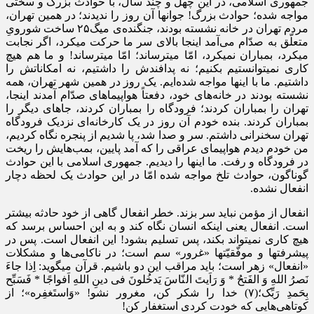
جمهوری اسلامی، در این چهل و چند سال، با حوادث بزرگ و سختی
مواجه شده؛ حوادث بزرگ! جوانها آن روز را ندیدند؛ در همین تهران،
مردم تهران در خانه نشسته بودند، جنگنده‌ی میگ۲۵ ساخت شورویِ
متعلّق به صدّام می‌آمد اینجا بالای سر ما حرکت میکرد، اگر نجابت
میکرد، بمباران نمیکرد، امّا میترساند؛ امّا میترساند! و ما هم هیچ
کاری نمیتوانستیم بکنیم؛ نه پدافندش را داشتیم، نه امکاناتش را
داشتیم. ما با اینها مواجه شده‌ایم. یک روز در همین شهر تهران، همه
نشسته بودند در خانه‌های خود، دفعتاً هواپیماهای صدّام آمدند اینجا،
تهران را بمباران کردند؛ فرودگاه را بمباران کردند، جاهای دیگر را
بمباران کردند. بنده خودم آن روز در یک کارخانه‌ای نزدیک فرودگاه
تهران سخنرانی داشتم. سر و صدا شد، پا شدیم از پنجره نگاه کردیم،
من خودم دیدم هواپیمای عراقی را که آمد پایین، بمب‌هایش را ریخت
در فرودگاه و رفت. ما اینها را دیدیم. جمهوری اسلامی با این حوادث
گوناگون، حوادث تلخ مواجه شده امّا در این حوادث یک لحظه دچار
انفعال نشده.
انفعال از مؤمن نباید سر بزند. خطر انفعال گاهی از خود حادثه بیشتر
است. انفعال یعنی اینکه انسان نگاه کند و به این احساس برسد که
هیچ کاری نمیتواند بکند، پس تسلیم بشود! این انفعال است. پس در
پیشرفتها و موفّقیّتها «غرور» سم است؛ در ناکامی‌ها و مشکلات
«انفعال» زهر است؛ باید مراقب این دو باشیم. قرآن میگوید: اِذا جاءَ
نَصرُ اللهِ وَ الفَتحُ * وَ رَاَیتَ النّاسَ یَدخُلونَ فی دینِ اللهِ اَفواجًا * فَسَبِّح
بِحَمدِ رَبِّک؛
(۷)
خدا را شکر کن، مغرور نشو! «وَاستَغفِره»؛ از
کوتاهی‌هایی که خودت کردی استغفار کن!