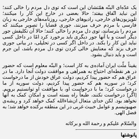
یک عدّه‌ای البتّه همّتشان این است که توی دل مردم را خالی کنند؛
این نباید اتّفاق بیفتد؛ حالا بعضی در خارج این کار را میکنند؛
تلویزیون‌های خارجی، رادیوهای خارجی، روزنامه‌های خارجی به زبان
فارسی با مردم حرف میزنند، جوری قضایا را تصویر میکنند که
مردم را بترسانند، توی دل مردم را خالی کنند؛ حالا آن تکلیفش جور
دیگر است و با آنها جور دیگری باید برخورد کرد امّا در داخل کسی
نباید این کار را بکند. در داخل اگر کسی در تحلیلی، در بیانی جوری
حرف بزند که معنایش خالی کردن توی دل مردم باشد، این جرم
است و باید دنبال بشود.
یقیناً ملّت ایران آماده‌ی به کار است؛ و البتّه معلوم است که حضور
در هر نقطه‌ای احتیاج به همراهی و موافقت دولت آنجا دارد. ما در
عراق هم که حضور پیدا کردیم، دولت عراق خودش از ما درخواست
کرد؛ در سوریه هم که حضور پیدا کردیم، دولت سوریه از ما
درخواست کرد؛ ما با درخواست او، با موافقت او توانستیم برویم.
[اگر] درخواست نکنند، طبعاً راه بسته است و امکان کمک به آنها
نخواهد بود. لکن خدای متعال ان‌شاءالله کمک خواهد کرد و ریشه‌ی
صهیونیسم و عوامل خبیث غربی در این منطقه برکنده خواهد شد؛ به
فضل الهی.
والسّلام علیکم و رحمة ‌الله و برکاته
————————————-
پانوشتها