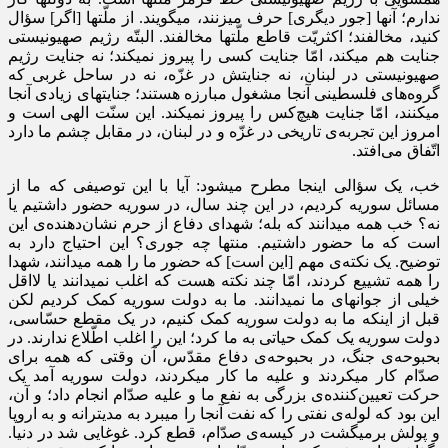
ندارم؛ آنها [جور دیگری] حرف میزنند، میگویند. از ملّتها [اگر] سؤال
کنید، مخالفند؛ اکثریّت قاطع ملّتها مخالفند. البتّه رژیم صهیونیستی
جنایت هم میکند، امّا جنایت کسی را پیروز نمیکند؛ نه جنایت رژیم
صهیونیستی در لبنان، نه جنایتش در غزّه، نه در ساحل غربی که
گروه‌های فلسطینی آنجا مشغول مبارزه هستند؛ جنایتهای زیادی آنجا
میکنند، امّا جنایت هیچ‌کس را پیروز نمیکند. این سنّت الهی است و
امروز این تجربه‌ی تاریخی در غزّه و در لبنان، در مقابل چشم ما دارد
اتّفاق می‌افتد.
خب، یک سؤالی اینجا مطرح میشود: آیا با این توصیفی که ما از
مسائل سوریه کردیم، در این چند سال، در سوریه حضور داشتیم یا
نه؟ خب همه میدانند که بله؛ شهدای دفاع از حرم نشان‌دهنده‌ی این
است که ما حضور داشتیم. منتها چه جوری؟ این احتیاج دارد به
توضیح. یک نکته‌ی مهم [این است] که حضور ما را همه میدانند، شهدا
را همه تشییع کردند، امّا چند نکته هست که اغلب نمیدانند یا لااقل
خیلی از جوانهای ما نمیدانند. ما به دولت سوریه کمک کردیم لکن
قبل از اینکه ما به دولت سوریه کمک کنیم، در یک مقطع حسّاسی،
دولت سوریه یک کمک حیاتی به ما کرد؛ این را اغلب اطّلاع ندارند. در
بحبوحه‌ی جنگ، در بحبوحه‌ی دفاع مقدّس، آن وقتی که همه برای
صدّام کار میکردند و علیه ما کار میکردند، دولت سوریه آمد یک
حرکت تعیین‌کننده‌ی بزرگی به نفع ما و علیه صدّام انجام داد؛ و آن،
این بود که لوله‌ی نفتی را که نفت آنجا را میبرد به مدیترانه و به اروپا
و پولش برمیگشت در کیسه‌ی صدّام، قطع کرد. غوغایی شد در دنیا.