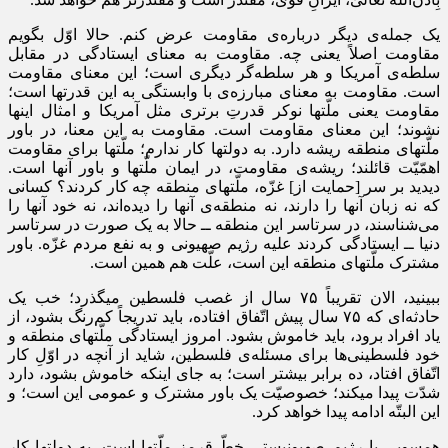
یک جمله‌ی دیگر درباره‌ی مقاومت عرض کنم. حالا اوّل بگویم
مقاومت اصلاً یعنی چه. مقاومت به معنای ایستادگی در مقابل
سلطه‌ی آمریکا و هر سلطه‌گر دیگری است؛ این معنای مقاومت
است. مقاومت به معنای مبارزه‌ی با وابستگی به این قدرتها است؛
مقاومت یعنی ملّتها نوکر قدرتِ برتری مثل آمریکا و امثال اینها
نشوند؛ این معنای مقاومت است. مقاومت به این معنا، در باور
ملّتهای منطقه ریشه دارد. به دولتها کار ندارم؛ ملّتها برای مقاومت
اهمّیّت قائلند؛ ریشه‌ی مقاومت، در ایمان ملّتها و باور آنها است.
دیدید بر سر [حمایت از] غزّه، ملّتهای منطقه چه کار کردند؟ کسانی
که نه زبان آنها را دارند، نه منطقه‌ی آنها را دیده‌اند، نه خود آنها را
می‌شناسند، در سرتاسر این منطقه ــ حالا به یک صورت در سرتاسر
دنیا ــ ایستادگی کردند علیه رژیم صهیونی و به نفع مردم غزّه. باور
مشترک ملّتهای منطقه این است، علّت هم همین است.
ببینید، الان تقریباً ۷۵ سال از غصب فلسطین میگذرد؛ خب یک
حادثه‌ای که ۷۵ سال پیش اتّفاق افتاده، باید تدریجاً کم‌رنگ بشود، از
یاد افراد برود، باید خاموش بشود. امروز ایستادگی ملّتهای منطقه و
خود فلسطینی‌ها برای مسئله‌ی فلسطین، شاید از آنچه در اوّلِ کار
اتّفاق افتاد، ده برابر بیشتر است؛ به جای اینکه خاموش بشود، دارد
شدّت پیدا میکند؛ خصوصیّت یک باور مشترک و عمومی این است؛ و
این البتّه ادامه پیدا خواهد کرد.
همسویی با رژیم صهیونیستی خطّ قرمز ملّتها است. به دولتها کار