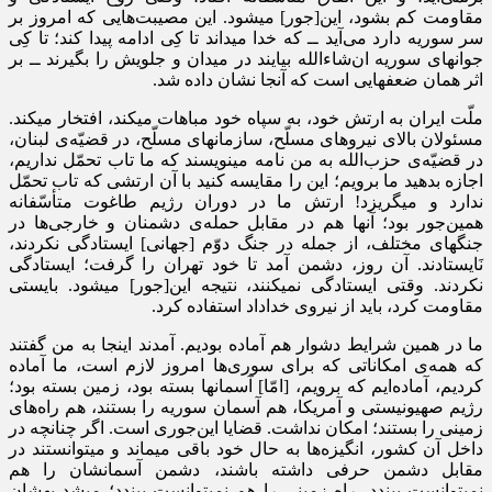
مقاومت کم بشود، این‌[جور] میشود. این مصیبت
هایی که امروز بر
سر سوریه دارد می‌آید ــ که خدا میداند تا کِی ادامه پیدا کند؛ تا کِی
جوانهای سوریه ان‌شاءالله بیایند در میدان و جلویش را بگیرند ــ بر
اثر همان ضعفهایی است که آنجا نشان داده شد.
ملّت ایران به ارتش خود، به سپاه خود مباهات میکند، افتخار میکند.
مسئولان بالای نیروهای مسلّح، سازمانهای مسلّح، در قضیّه‌ی لبنان،
در قضیّه‌ی حزب‌الله به من نامه مینویسند که ما تاب تحمّل نداریم،
اجازه بدهید ما برویم؛ این را مقایسه کنید با آن ارتشی که تاب تحمّل
ندارد و میگریزد! ارتش ما در دوران رژیم طاغوت متأسّفانه
همین‌جور بود؛ آنها هم در مقابل حمله‌ی دشمنان و خارجی‌ها در
جنگهای مختلف، از جمله در جنگ دوّم [جهانی] ایستادگی نکردند،
نَایستادند. آن روز، دشمن آمد تا خود تهران را گرفت؛ ایستادگی
نکردند. وقتی ایستادگی نمیکنند، نتیجه این[جور] میشود. بایستی
مقاومت کرد، باید از نیروی خداداد استفاده کرد.
ما در همین شرایط دشوار هم آماده بودیم. آمدند اینجا به من گفتند
که همه‌ی امکاناتی که برای سوری‌ها امروز لازم است، ما آماده
کردیم، آماده‌ایم که برویم، [امّا] آسمانها بسته بود، زمین بسته بود؛
رژیم صهیونیستی و آمریکا، هم آسمان سوریه را بستند، هم راه‌های
زمینی را بستند؛ امکان نداشت. قضایا این‌جوری است. اگر چنانچه در
داخل آن کشور، انگیزه‌ها به حال خود باقی میماند و میتوانستند در
مقابل دشمن حرفی داشته باشند، دشمن آسمانشان را هم
نمیتوانست ببندد، راه زمینی را هم نمیتوانست ببندد؛ میشد بهشان