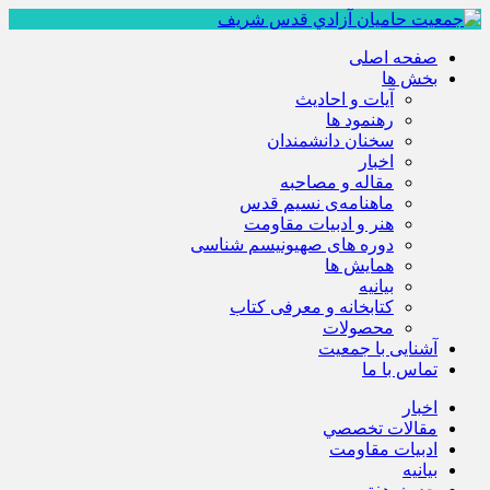
صفحه اصلی
بخش ها
آیات و احادیث
رهنمود ها
سخنان دانشمندان
اخبار
مقاله و مصاحبه
ماهنامه‌ی نسیم قدس
هنر و ادبیات مقاومت
دوره های صهیونیسم شناسی
همايش ها
بيانيه
کتابخانه و معرفی کتاب
محصولات
آشنایی با جمعیت
تماس با ما
اخبار
مقالات تخصصي
ادبيات مقاومت
بيانيه