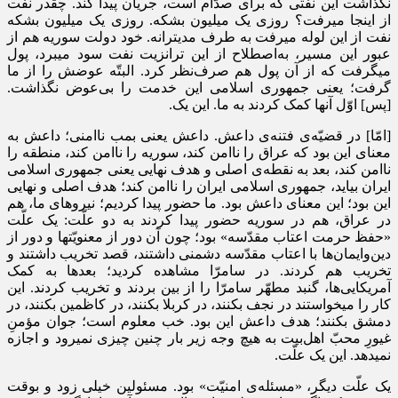
نگذاشت این نفتی که برای صدّام است، جریان پیدا کند. چقدر نفت
از اینجا میرفت؟ روزی یک میلیون بشکه. روزی یک میلیون بشکه
نفت از این لوله میرفت به طرف مدیترانه. خود دولت سوریه هم از
عبور این مسیر، به‌اصطلاح از این ترانزیت نفت سود میبرد، پول
میگرفت که از آن پول هم صرف‌‌نظر کرد. البتّه عوضش را از ما
گرفت؛ یعنی جمهوری اسلامی این خدمت را بی‌عوض نگذاشت.
[پس] اوّل آنها کمک کردند به ما. این یک.
[امّا] در قضیّه‌ی فتنه‌ی داعش. داعش یعنی بمب ناامنی؛ داعش به
معنای این بود که عراق را ناامن کند، سوریه را ناامن کند، منطقه را
ناامن کند، بعد به نقطه‌ی اصلی و هدف نهایی یعنی جمهوری اسلامی
ایران بیاید، جمهوری اسلامی ایران را ناامن کند؛ هدف اصلی و نهایی
این بود؛ این معنای داعش بود. ما حضور پیدا کردیم؛ نیروهای ما، هم
در عراق، هم در سوریه حضور پیدا کردند به دو علّت: یک علّت
«حفظ حرمت اعتاب مقدّسه» بود؛ چون آن دور از معنویّتها و دور از
دین‌وایمان‌ها با اعتاب مقدّسه دشمنی داشتند، قصد تخریب داشتند و
تخریب هم کردند. در سامرّا مشاهده کردید؛ بعدها به کمک
آمریکایی‌ها، گنبد مطهّر سامرّا را از بین بردند و تخریب کردند. این
کار را میخواستند در نجف بکنند، در کربلا بکنند، در کاظمین بکنند، در
دمشق بکنند؛ هدف داعش این بود. خب معلوم است؛ جوان مؤمنِ
غیورِ محبّ اهل‌بیت به هیچ وجه زیر بار چنین چیزی نمیرود و اجازه
نمیدهد. این یک علّت.
یک علّت دیگر، «مسئله‌ی امنیّت» بود. مسئولین خیلی زود و بوقت