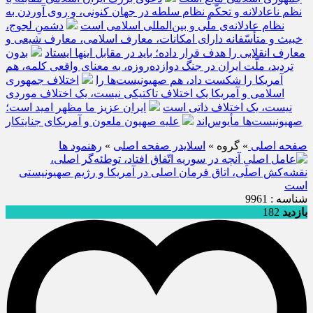
نظم ناعادلانه و تحکّم نظام سلطه در جهان کنونی، و روی آوردن به
نظام عادلانه‌ی ملّی و بین‌المللی اسلامی است
دشمنِ لجوج،
خبیث و متأسّفانه دارای امکانات، معارف اسلامی، معارف شیعی و
معارف انقلابی را هدف قرار داده؛ باید در مقابل اینها ایستاد
بدون
تردید، ملّت ایران در جنگ دوازده‌روزه، به معنای واقعی کلمه، هم
آمریکا را شکست داد، هم صهیونیست‌ها را
اختلاف جمهوری
اسلامی و آمریکا یک اختلاف تاکتیکی نیست، یک اختلاف موردی
نیست، یک اختلاف ذاتی است
ایران عزیز ما مظهر امید است؛
صهیونیست‌ها مأیوس‌اند
علیه صهیون ملعون و آمریکای جنایتکار
صفحه اصلی
» گروه »
اسلایدر صفحه اصلی
»
رهنمود ها
شناسه : 9961
بازدید
182