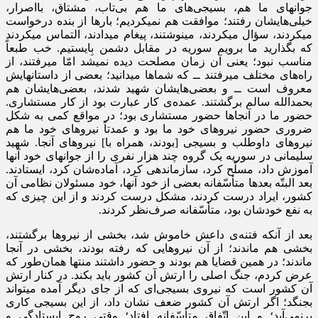
جوانهای ما هم، بسیجی‌های ما هم بی‌تاب، مشتاق، بااصرار،
خیلی‌هایشان رفتند؛ موافقت هم نمیکردیم؛ بارها از بنده درخواست
میکردند، سؤال میکردند، مینوشتند، پیغام میدادند، التماس میکردند
که بگذارید ما برویم سوریه در مقابل دشمن بِایستیم. خب طبعاً
مناسب نبود؛ یعنی آن زمان مصلحت دیده نمیشد امّا میرفتند، از
راه‌های مختلف میرفتند ــ که شماها میدانید؛ بعضی از داستانهایش
معروف است ــ و بعضی‌هایشان شهید شدند، بعضی‌هایشان هم
بحمدالله سالم برگشتند. عمده‌ی کار عبارت بود از کار مستشاری.
حضور ما در آنجاها حضور مستشاری بود؛ در مواقع کمی به شکل
ضروری حضور نیروهای خود ما بود و عمدتاً نیروهای خود ما هم
نیروهای داوطلب و بسیجی [بودند، همراه با] نیروهای آنجا. شهید
سلیمانی در سوریه یک گروه چند هزار نفری را از جوانهای خود آنها
آموزش داد، مسلّح کرد، سازماندهی کرد، آماده‌شان کرد، ایستادند.
بعد البتّه بعدها متأسّفانه بعضی از خود آنها، خود مسئولان نظامی آن
کشور، ایراد درست کردند، مشکل درست کردند و از این چیزی که
به نفع خودشان بود، متأسّفانه صرف‌نظر کردند.
بعد از آنکه فتنه‌ی داعش خاموش شد، بخشی از نیروها برگشتند،
بخشی هم ماندند؛ از آن نیروهایی که رفته بودند، بخشی در آنجا
ماندند؛ در همین قضایا هم بودند و حضور داشتند منتها همان‌طور که
عرض کردم، جنگ اصلی را ارتش آن کشور باید بکند. در کنار ارتش
آن کشور است که نیروی بسیجی‌ای که از جای دیگر آمده میتواند
بجنگد؛ اگر ارتش آن کشور ضعف نشان داد، از این بسیجی کاری
برنمی‌آید؛ و این اتّفاق متأسّفانه افتاد؛ وقتی روح ایستادگی و