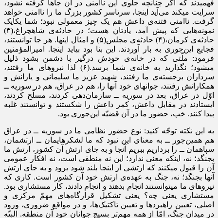
فهمیدند که اگر چنانچه جلوی این ناامنی در آن جاها گرفته نشود،
سرایت میکند می‌آید اینجا، سرتاسر کشور بزرگ ما را ناامنی خواهد
گرفت. ناامنی فتنه‌ی داعش هم یک چیز معمولی نبود؛ شما یکایک
نمونه‌هایی که پیش آمد، یادتان هست؛ در حادثه‌ی شاهچراغ،
(۳)
حادثه‌ی کرمان،
(۴)
حادثه‌ی مجلس
(۵)
و امثال اینها. هر جا توانستند،
فجایع این‌جوری به بار آوردند. این بنا بود بیاید اینجا. امیرالمؤمنین
فرمود: ملّتی که در خانه‌ی خودش درگیر با دشمن بشود ذلیل
میشود؛‌ نگذارید به خانه‌ی شما برسد.
(۶)
لذا نیروهای ما رفتند،
سرداران برجسته‌ی ما رفتند، شهید عزیز ما سلیمانی و یارانش و
همکارانش رفتند، جوانهای خود آنها را، هم در عراق، هم در سوریه ــ
اوّل در عراق، بعد در سوریه ــ سازمان‌دهی کردند، مسلّح کردند،
ایستادند در مقابل داعش، کمر داعش را شکستند و توانستند غلبه
پیدا کنند. خب، حضور ما در آن قضیّه این‌جوری بود.
به این نکته توجّه کنید: نوع حضور نظامی ما در سوریه ــ در عراق
هم همین‌جور ــ به معنای این نبود که ما لشکرهایمان ــ ارتشمان،
سپاهمان ــ را برداریم ببریم آنجا و به جای ارتش آن کشور، ارتش ما
بجنگد؛ نه، اینکه معنی ندارد؛ این نه منطقی است، نه افکار عمومی
آن را قبول میکنند که ارتشی از اینجا بلند شود برود و به جای ارتش
آنها بجنگد؛ نه، جنگ به عهده‌ی ارتش خود آن کشور است. کاری که
نیروهای ما میتوانستند انجام بدهند و انجام دادند، کار مستشاری بود.
مستشاری یعنی چه؟ یعنی تشکیل قرارگاه‌های مهمّ مرکزی و
اصلی، تعیین راهبردها و تعیین تاکتیک‌ها، و در مواقع ضروری، ورود
در میدان جنگ، امّا از همه مهم‌تر بسیج جوانان خود آن منطقه. البتّه