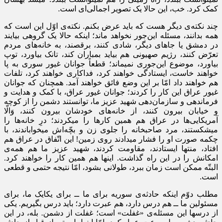
کمک کرد. خب، این حالا یک تصویر اجمالی‌ای است.
چند نکته‌ی دیگر هست که باید عرض بکنم. نکته‌ی اوّل این است که
همه بدانند، مسئله این‌جور نخواهد ماند؛ اینکه حالا یک گروهی بیایند
در دمشق یا جاهای دیگر، شادی کنند، برقصند، به خانه‌های مردم
تعرّض کنند، رژیم صهیونی هم بیاید بمباران کند، تانک بیاورد، توپ
بیاورد، موضوع این‌جوری نمیماند؛ قطعاً جوانان غیور سوری به پا
خواهند خاست، ایستادگی خواهند کرد، فداکاری خواهند کرد، تلفات
هم خواهند داد امّا بر این وضع فائق خواهند آمد. همچنان که جوانان
غیور عراق این کار را کردند؛ جوانان غیور عراق، با کمک و هدایت و
فرماندهی و سازمان‌دهی شهید عزیز ما، توانستند دشمن را از کوچه
و خیابان بیرون کنند، از خانه‌های خودشان بیرون کنند، وَالّا
آمریکایی‌ها در عراق هم همین کارها را میکردند؛ درِ خانه‌ها را
میشکستند، مرد صاحبخانه را جلوی زن و بچّه‌اش میخواباندند، با
چکمه صورت او را فشار میدادند روی زمین! این اتّفاق در عراق هم
افتاد، منتها ایستادند، مقاومت کردند، شهید عزیز ما هم همه‌ی
امکانش را در این راه گذاشت. اینها هم همین کار را خواهند کرد.
البتّه ممکن است زمان ببرد، طولانی بشود، امّا نتیجه حتمی و قطعی
است.
مطلب دوّم اینکه حادثه‌ی سوریه برای ما ــ برای یکایک ما، برای
مسئولین ما ــ هم درس دارد، هم عبرت دارد؛ باید درس بگیریم. یکی
از درسها این مسئله‌ی «غفلت» است؛ غفلت از دشمن. بله، در این