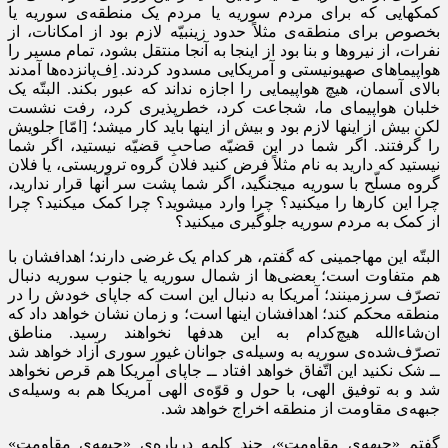
کمکهایی که برای مردم سوریه یا مردم یک منطقه‌ی سوریه یا
بخصوص برای منطقه‌ی مثلاً حدود زینبیّه لازم بود از امکانات، از
نفرات، از نیروها و بنا بود از اینجا به آنجا منتقل بشود، تمام مسیر را
هواپیماهای صهیونیستی و آمریکایی مسدود کردند. اِف‌پانزده‌ها آمدند
بالای آسمان، هیچ هواپیمایی را اجازه نداند که عبور بکند. البتّه یک
خلبان هواپیمای ما، شجاعت کرد، خطرپذیری کرد، رفت نشست
لکن بیش از اینها لازم بود و بیش از اینها باید کار میشد؛ [امّا] جلویش
را گرفتند. اگر شما در این قضیّه صاحبِ قضیّه نیستید، اگر شما
نیستید که دارید به نام مثلاً فرض کنید فلان گروه تروریستی، یا فلان
گروه مسلّح با سوریه میجنگید، اگر شما پشت سر آنها قرار ندارید،
چرا این کارها را میکنید؟ چرا وارد میشوید؟ چرا کمک میکنید؟ چرا
از کمک به مردم سوریه جلوگیری میکنید؟
البتّه این مهاجمینی که گفتم، هر کدام یک غرضی دارند؛ اهدافشان با
هم متفاوت است؛ بعضی‌ها از شمال سوریه یا جنوب سوریه دنبال
تصرّف سرزمینند؛ آمریکا به دنبال این است که جاپای خودش را در
منطقه محکم کند؛ اهدافشان اینها است؛ و زمان نشان خواهد داد که
ان‌شاءالله هیچ‌کدام به این هدفها نخواهند رسید. مناطق
تصرّف‌شده‌ی سوریه به وسیله‌ی جوانان غیور سوری آزاد خواهد شد
ــ شک نکنید این اتّفاق خواهد افتاد ــ جاپای آمریکا هم قرص نخواهد
شد و به توفیق الهی، با حول و قوّه‌ی الهی آمریکا هم به وسیله‌ی
جبهه‌ی مقاومت از منطقه اخراج خواهد شد.
گفتم «جبهه‌ی مقاومت»، چند کلمه درباره‌ی «جبهه‌ی مقاومت»