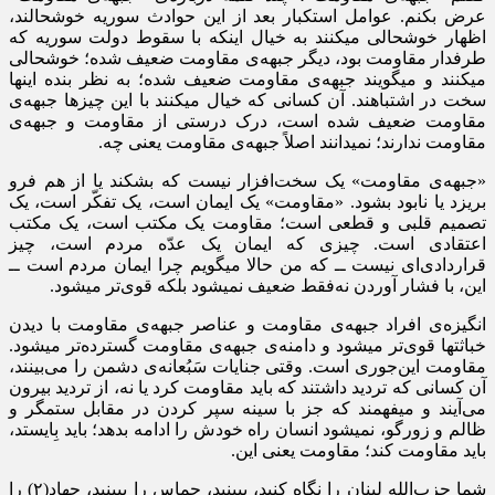
عرض بکنم. عوامل استکبار بعد از این حوادث سوریه خوشحالند،
اظهار خوشحالی میکنند به خیال اینکه با سقوط دولت سوریه که
طرفدار مقاومت بود، دیگر جبهه‌ی مقاومت ضعیف شده؛ خوشحالی
میکنند و میگویند جبهه‌ی مقاومت ضعیف شده؛ به نظر بنده اینها
سخت در اشتباهند. آن کسانی که خیال میکنند با این چیزها جبهه‌ی
مقاومت ضعیف شده است، درک درستی از مقاومت و جبهه‌ی
مقاومت ندارند؛ نمیدانند اصلاً جبهه‌ی مقاومت یعنی چه.
«جبهه‌ی مقاومت» یک سخت‌افزار نیست که بشکند یا از هم فرو
بریزد یا نابود بشود. «مقاومت» یک ایمان است، یک تفکّر است، یک
تصمیم قلبی و قطعی است؛ مقاومت یک مکتب است، یک مکتب
اعتقادی است. چیزی که ایمان یک عدّه مردم است، چیز
قراردادی‌ای نیست ــ که من حالا میگویم چرا ایمان مردم است ــ
این، با فشار آوردن نه‌فقط ضعیف نمیشود بلکه قوی‌تر میشود.
انگیزه‌ی افراد جبهه‌ی مقاومت و عناصر جبهه‌ی مقاومت با دیدن
خباثتها قوی‌تر میشود و دامنه‌ی جبهه‌ی مقاومت گسترده‌تر میشود.
مقاومت این‌جوری است. وقتی جنایات سَبُعانه‌ی دشمن را می‌بینند،
آن کسانی که تردید داشتند که باید مقاومت کرد یا نه، از تردید بیرون
می‌آیند و میفهمند که جز با سینه سپر کردن در مقابل ستمگر و
ظالم و زورگو، نمیشود انسان راه خودش را ادامه بدهد؛ باید بِایستد،
باید مقاومت کند؛ مقاومت یعنی این.
شما حزب‌الله لبنان را نگاه کنید، ببینید، حماس را ببینید، جهاد
(۲)
را