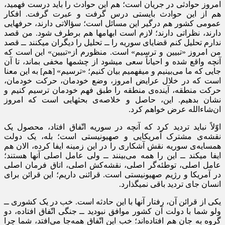
امروز حوادثی در جریان است؛ هم این حوادث را باید درست فهمید،
هم از این حوادث بایستی درس گرفت و عبرت گرفت. افکار
عمومی کشور هم درگیر این مسائل است؛ سؤالاتی دارند، حرفهایی
دارند، نظراتی دارند؛ لازم است ابهامها هم برطرف شود. من قصد
ندارم تحلیل کنم قضایای سوریه را ــ تحلیل را دیگران میکنند ــ قصد
من امروز «تبیین و ترسیم» است. منظورم از«تبیین» این است که
آنچه واقع شده و احیاناً سعی میشود از چشمها مخفی بماند، تا آن
جایی که ما می‌بینیم و میفهمیم بیان کنیم؛ «ترسیم» [هم] به این معنا
است که در خلال عرایض امروز، وضع خودمان، حرکت خودمان،
حرکت منطقه، آینده‌ی منطقه را طبق فهم خودمان ترسیم کنیم و
نشان بدهیم. این، حاصل و خلاصه‌ی بحثهایی است که امروز
ان‌شاءالله عرض خواهم کرد.
اوّلاً نباید تردید کرد که آنچه در سوریه اتّفاق افتاد، محصول یک
نقشه‌ی مشترک آمریکایی و صهیونیستی است؛ بله، یک دولت
همسایه‌ی سوریه نقش آشکاری را در این زمینه ایفا کرده، الان هم
ایفا میکند ــ این را همه می‌بینند ــ ولی عامل اصلی آنها هستند؛
عامل اصلی، توطئه‌گر اصلی، نقشه‌کش اصلی، اتاق فرمان اصلی
در آمریکا و رژیم صهیونیستی است. قرائنی داریم؛ این قرائن برای
انسان جای تردید باقی نمیگذارد.
یکی از قرائن آن، رفتار آنها با این حادثه است. خب در یک کشوری ــ
ولو شما با دولت آن کشور موافق نبودید ــ جنگی اتّفاق افتاده، دو
گروه به جان هم افتاده‌اند؛ خب این اتّفاق همه‌جا می‌افتد، شما چرا