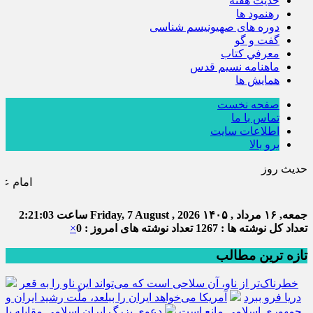
حديث هفته
رهنمود ها
دوره های صهیونیسم شناسی
گفت و گو
معرفي كتاب
ماهنامه نسيم قدس
همايش ها
صفحه نخست
تماس با ما
اطلاعات سایت
برو بالا
حدیث روز
امام علی (ع) می فرماید : هر کس از خود ب
جمعه, ۱۶ مرداد , ۱۴۰۵
Friday, 7 August , 2026
ساعت
2:21:04
تعداد کل نوشته ها : 1267
تعداد نوشته های امروز : 0
×
تازه ترین مطالب
خطرناک‌تر از ناو، آن سلاحی است که می‌تواند این ناو را به قعر
دریا فرو ببرد
آمریکا می‌خواهد ایران را ببلعد، ملّت رشید ایران و
جمهوری اسلامی مانع است
دعوی بزرگ ایران اسلامی مقابله با