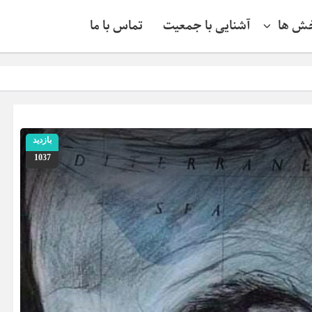
ش ها
آشنایی با جمعیت
تماس با ما
خطرناک‌تر از
بازدید
1037