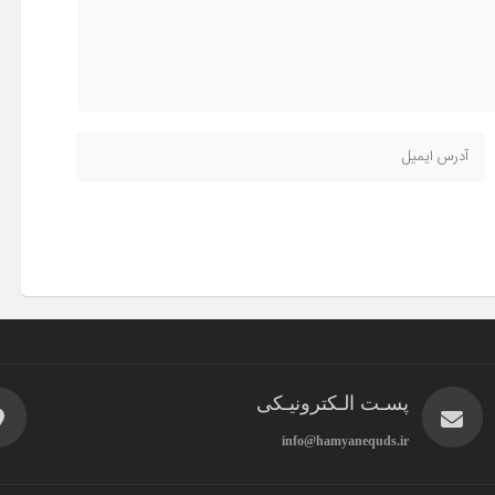
پسـت الـکترونیـکی
info@hamyanequds.ir