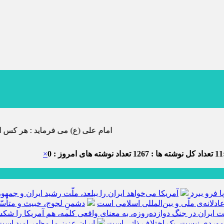
امام علی (ع) می فرماید : هر کس از خود بدگویی و انتقاد کند٬ خود را اصلاح کرده و هر کس خودستایی نماید٬
11
تعداد کل نوشته ها : 1267
تعداد نوشته های امروز : 0
×
ا فرو ببرد
آمریکا می‌خواهد ایران را ببلعد، ملّت رشید ایران و جم
ادلانه‌ی ملّی و بین‌المللی اسلامی است
دشمنِ لجوج، خبیث و متأسّ
ّت ایران در جنگ دوازده‌روزه، به معنای واقعی کلمه، هم آمریکا را ش
 موردی نیست، یک اختلاف ذاتی است
ایران عزیز ما مظهر امید است