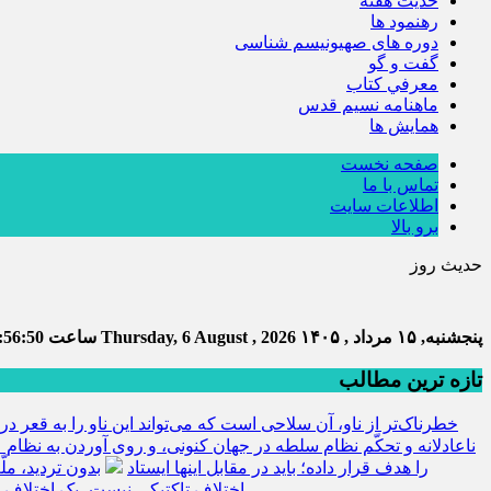
حديث هفته
رهنمود ها
دوره های صهیونیسم شناسی
گفت و گو
معرفي كتاب
ماهنامه نسيم قدس
همايش ها
صفحه نخست
تماس با ما
اطلاعات سایت
برو بالا
حدیث روز
پنجشنبه, ۱۵ مرداد , ۱۴۰۵
Thursday, 6 August , 2026
ساعت
:56:51
تازه ترین مطالب
خطرناک‌تر از ناو، آن سلاحی است که می‌تواند این ناو را به قعر دری
ناعادلانه و تحکّم نظام سلطه در جهان کنونی، و روی آوردن به نظام ع
را هدف قرار داده؛ باید در مقابل اینها ایستاد
بدون تردید، مل
اختلاف تاکتیکی نیست، یک اختلاف