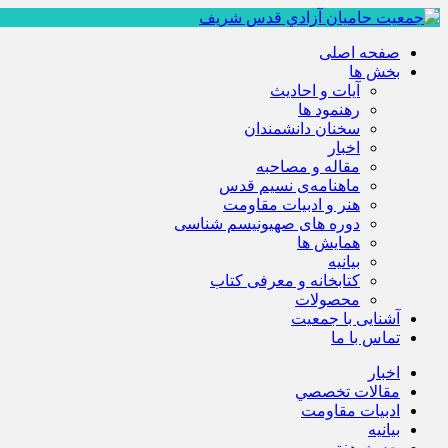
صفحه اصلی
بخش ها
آیات و احادیث
رهنمود ها
سخنان دانشمندان
اخبار
مقاله و مصاحبه
ماهنامه‌ی نسیم قدس
هنر و ادبیات مقاومت
دوره های صهیونیسم شناسی
همايش ها
بيانيه
کتابخانه و معرفی کتاب
محصولات
آشنایی با جمعیت
تماس با ما
اخبار
مقالات تخصصي
ادبيات مقاومت
بيانيه