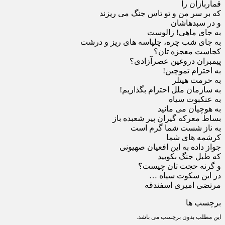
قماربازان را
که بر سر من و تو تاس جنگ می ریزند
و در سبدهاشان
به جای ماهی! زالوست
به جای شب چره، چلپاسه های ریز و درشت
کجاست معجزه تان؟
پیمبران دروغین عصرآزادی؟
به احترام تموچین!
به حرمت هیتلر
به سازمان ملل احترام بگذاریم!
به عنکبوت سیاه
به هوچیان می مانید
بساط معرکه گیران پیر شعبده باز
به ناز شست شما گرم است
کرشمه های شما
جواز داده به این افعیان صهیونی
که طبل جنگ بکوبید
و گرنه حجت تان چیست؟
در این سکوت سیاه …
مرتضی امیری اسفندقه
برچسب ها
این مطلب بدون برچسب می باشد.