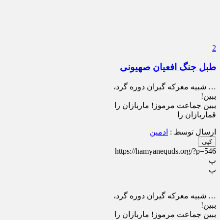
2
طبل جنگ افعیان صهیونی
… شبیه معرکه گیران دوره گرد،
ببین!
ببین جماعت مرموز! ماربازان را
قماربازان را
ارسال توسط :
ادمین
کپی
https://hamyanequds.org/?p=546
پ
پ
… شبیه معرکه گیران دوره گرد،
ببین!
ببین جماعت مرموز! ماربازان را