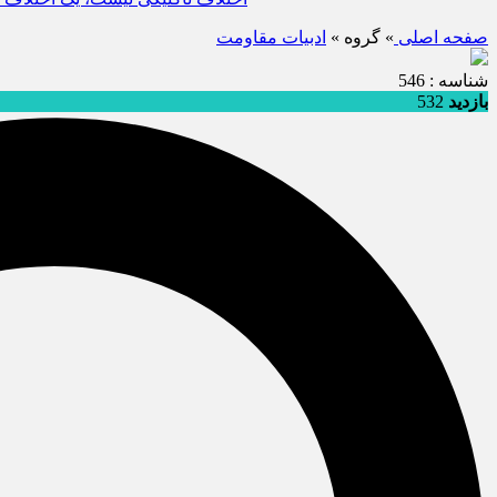
صفحه اصلی
» گروه »
ادبيات مقاومت
شناسه : 546
بازدید
532