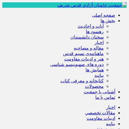
صفحه اصلی
بخش ها
آیات و احادیث
رهنمود ها
سخنان دانشمندان
اخبار
مقاله و مصاحبه
ماهنامه‌ی نسیم قدس
هنر و ادبیات مقاومت
دوره های صهیونیسم شناسی
همايش ها
بيانيه
کتابخانه و معرفی کتاب
محصولات
آشنایی با جمعیت
تماس با ما
اخبار
مقالات تخصصي
ادبيات مقاومت
بيانيه