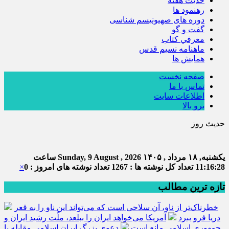
حديث هفته
رهنمود ها
دوره های صهیونیسم شناسی
گفت و گو
معرفي كتاب
ماهنامه نسيم قدس
همايش ها
صفحه نخست
تماس با ما
اطلاعات سایت
برو بالا
حدیث روز
یکشنبه, ۱۸ مرداد , ۱۴۰۵
Sunday, 9 August , 2026
ساعت
11:16:28
تعداد کل نوشته ها : 1267
تعداد نوشته های امروز : 0
×
تازه ترین مطالب
خطرناک‌تر از ناو، آن سلاحی است که می‌تواند این ناو را به قعر
دریا فرو ببرد
آمریکا می‌خواهد ایران را ببلعد، ملّت رشید ایران و
جمهوری اسلامی مانع است
دعوی بزرگ ایران اسلامی مقابله با