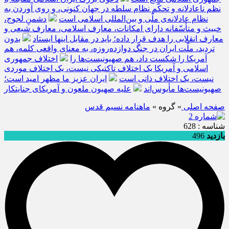
نظم ناعادلانه و تحکّم نظام سلطه در جهان کنونی، و روی آوردن به
نظام عادلانه‌ی ملّی و بین‌المللی اسلامی است
دشمنِ لجوج،
خبیث و متأسّفانه دارای امکانات، معارف اسلامی، معارف شیعی و
معارف انقلابی را هدف قرار داده؛ باید در مقابل اینها ایستاد
بدون
تردید، ملّت ایران در جنگ دوازده‌روزه، به معنای واقعی کلمه، هم
آمریکا را شکست داد، هم صهیونیست‌ها را
اختلاف جمهوری
اسلامی و آمریکا یک اختلاف تاکتیکی نیست، یک اختلاف موردی
نیست، یک اختلاف ذاتی است
ایران عزیز ما مظهر امید است؛
صهیونیست‌ها مأیوس‌اند
علیه صهیون ملعون و آمریکای جنایتکار
صفحه اصلی
» گروه »
ماهنامه نسيم قدس
شناسه : 628
بازدید
496