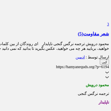
3
شعر مقاومت(5)
محمود درویش ترجمه نرگس گنجی ناپایدار ای روندگان از بین کلمات گذ
خواهید، بربایید هر چه می خواهید، عکس بگیرید تا بدانید که نمی دانید
ارسال توسط :
ادمین
کپی
https://hamyanequds.org/?p=6194
پ
پ
محمود درویش
ترجمه نرگس گنجی
ناپایدار