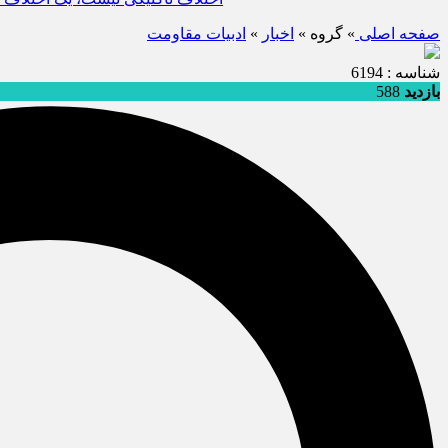
صفحه اصلی
» گروه »
اخبار
»
ادبيات مقاومت
شناسه : 6194
بازدید
588