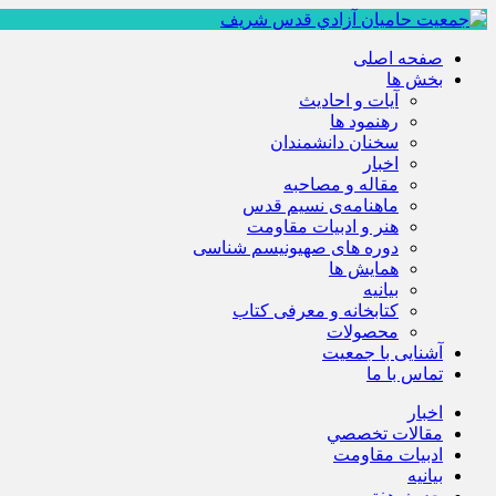
صفحه اصلی
بخش ها
آیات و احادیث
رهنمود ها
سخنان دانشمندان
اخبار
مقاله و مصاحبه
ماهنامه‌ی نسیم قدس
هنر و ادبیات مقاومت
دوره های صهیونیسم شناسی
همايش ها
بيانيه
کتابخانه و معرفی کتاب
محصولات
آشنایی با جمعیت
تماس با ما
اخبار
مقالات تخصصي
ادبيات مقاومت
بيانيه