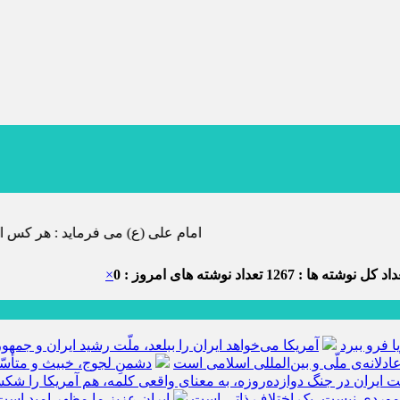
امام علی (ع) می فرماید : هر کس از خود بدگویی و انتقاد کند٬ خود را اصلاح کرده و هر کس خودستایی نماید٬ 
اد کل نوشته ها : 1267
تعداد نوشته های امروز : 0
×
ا فرو ببرد
آمریکا می‌خواهد ایران را ببلعد، ملّت رشید ایران و جم
ادلانه‌ی ملّی و بین‌المللی اسلامی است
دشمنِ لجوج، خبیث و متأسّ
ّت ایران در جنگ دوازده‌روزه، به معنای واقعی کلمه، هم آمریکا را ش
 موردی نیست، یک اختلاف ذاتی است
ایران عزیز ما مظهر امید است