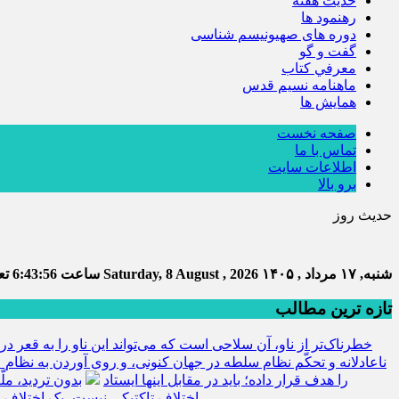
حديث هفته
رهنمود ها
دوره های صهیونیسم شناسی
گفت و گو
معرفي كتاب
ماهنامه نسيم قدس
همايش ها
صفحه نخست
تماس با ما
اطلاعات سایت
برو بالا
حدیث روز
شنبه, ۱۷ مرداد , ۱۴۰۵
Saturday, 8 August , 2026
ساعت
6:43:57
تعد
تازه ترین مطالب
خطرناک‌تر از ناو، آن سلاحی است که می‌تواند این ناو را به قعر دری
ناعادلانه و تحکّم نظام سلطه در جهان کنونی، و روی آوردن به نظام ع
را هدف قرار داده؛ باید در مقابل اینها ایستاد
بدون تردید، مل
اختلاف تاکتیکی نیست، یک اختلاف