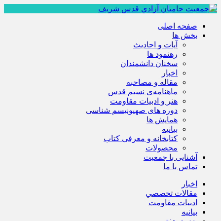
صفحه اصلی
بخش ها
آیات و احادیث
رهنمود ها
سخنان دانشمندان
اخبار
مقاله و مصاحبه
ماهنامه‌ی نسیم قدس
هنر و ادبیات مقاومت
دوره های صهیونیسم شناسی
همايش ها
بيانيه
کتابخانه و معرفی کتاب
محصولات
آشنایی با جمعیت
تماس با ما
اخبار
مقالات تخصصي
ادبيات مقاومت
بيانيه