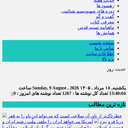
حديث هفته
رهنمود ها
دوره های صهیونیسم شناسی
گفت و گو
معرفي كتاب
ماهنامه نسيم قدس
همايش ها
صفحه نخست
تماس با ما
اطلاعات سایت
برو بالا
حدیث روز
یکشنبه, ۱۸ مرداد , ۱۴۰۵
Sunday, 9 August , 2026
ساعت
13:40:04
تعداد کل نوشته ها : 1267
تعداد نوشته های امروز : 0
×
تازه ترین مطالب
خطرناک‌تر از ناو، آن سلاحی است که می‌تواند این ناو را به قعر
دریا فرو ببرد
آمریکا می‌خواهد ایران را ببلعد، ملّت رشید ایران و
جمهوری اسلامی مانع است
دعوی بزرگ ایران اسلامی مقابله با