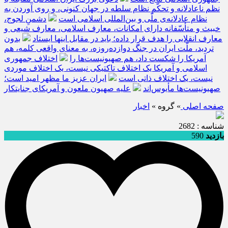
نظم ناعادلانه و تحکّم نظام سلطه در جهان کنونی، و روی آوردن به
نظام عادلانه‌ی ملّی و بین‌المللی اسلامی است
دشمنِ لجوج،
خبیث و متأسّفانه دارای امکانات، معارف اسلامی، معارف شیعی و
معارف انقلابی را هدف قرار داده؛ باید در مقابل اینها ایستاد
بدون
تردید، ملّت ایران در جنگ دوازده‌روزه، به معنای واقعی کلمه، هم
آمریکا را شکست داد، هم صهیونیست‌ها را
اختلاف جمهوری
اسلامی و آمریکا یک اختلاف تاکتیکی نیست، یک اختلاف موردی
نیست، یک اختلاف ذاتی است
ایران عزیز ما مظهر امید است؛
صهیونیست‌ها مأیوس‌اند
علیه صهیون ملعون و آمریکای جنایتکار
صفحه اصلی
» گروه »
اخبار
شناسه : 2682
بازدید
590