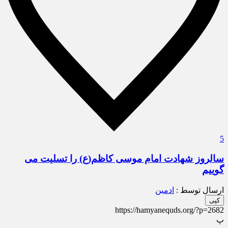
5
سالروز شهادت امام موسی کاظم(ع) را تسلیت می
گوییم
ارسال توسط :
ادمین
کپی
https://hamyanequds.org/?p=2682
پ