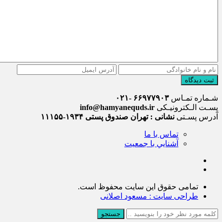
ثبت دیدگاه
شـماره تمـاس
۶۶۹۷۷۹۰۳ -۰۲۱
پسـت الـکترونیـکی
info@hamyanequds.ir
آدرس پسـتی
نشانی : تهران صندوق پستی ۱۹۳۴-۱۱۱۵۵
تماس با ما
آشنايي با جمعيت
تمامی حقوق این سایت محفوظ است.
طراحی سایت : مسعود اصلانی
جستجو