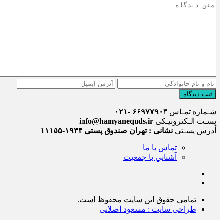
ثبت دیدگاه
شـماره تمـاس
۶۶۹۷۷۹۰۳ -۰۲۱
پسـت الـکترونیـکی
info@hamyanequds.ir
آدرس پسـتی
نشانی : تهران صندوق پستی ۱۹۳۴-۱۱۱۵۵
تماس با ما
آشنايي با جمعيت
تمامی حقوق این سایت محفوظ است.
طراحی سایت : مسعود اصلانی