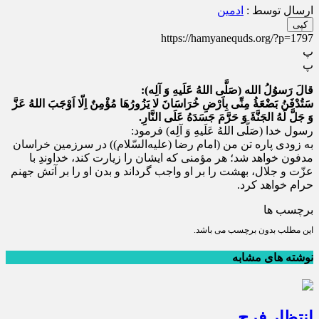
ارسال توسط :
ادمین
کپی
https://hamyanequds.org/?p=1797
پ
پ
قالَ رَسوُلُ الله (صَلَّی اللهُ عَلَیهِ وَ آلِه):
سَتُدْفَنُ بَضْعَۀُ مِنِّی بِاَرْضِ خُرَاسَانَ لا یَزُورُهَا مُؤْمِنٌ اِلّا اَوْجَبَ اللهُ عَزَّ
وَ جَلَّ لَهُ الجَنَّۀَ وَ حَرَّمَ جَسَدَهُ عَلَی النَّارِ.
رسول خدا (صَلَّی اللهُ عَلَیهِ وَ آلِه) فرمود:
به زودی پاره تن من (امام رضا (علیه‌السّلام)) در سرزمین خراسان
مدفون خواهد شد؛ هر مؤمنی که ایشان را زیارت کند، خداوندِ با
عزّت و جلال، بهشت را بر او واجب گرداند و بدن او را بر آتش جهنم
حرام خواهد کرد.
برچسب ها
این مطلب بدون برچسب می باشد.
نوشته های مشابه
انتظار فرج