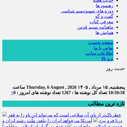
حديث هفته
رهنمود ها
دوره های صهیونیسم شناسی
گفت و گو
معرفي كتاب
ماهنامه نسيم قدس
همايش ها
صفحه نخست
تماس با ما
اطلاعات سایت
برو بالا
حدیث روز
پنجشنبه, ۱۵ مرداد , ۱۴۰۵
Thursday, 6 August , 2026
ساعت
10:50:58
تعداد کل نوشته ها : 1267
تعداد نوشته های امروز : 0
×
تازه ترین مطالب
خطرناک‌تر از ناو، آن سلاحی است که می‌تواند این ناو را به قعر
دریا فرو ببرد
آمریکا می‌خواهد ایران را ببلعد، ملّت رشید ایران و
جمهوری اسلامی مانع است
دعوی بزرگ ایران اسلامی مقابله با