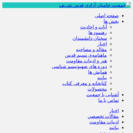
صفحه اصلی
بخش ها
آیات و احادیث
رهنمود ها
سخنان دانشمندان
اخبار
مقاله و مصاحبه
ماهنامه‌ی نسیم قدس
هنر و ادبیات مقاومت
دوره های صهیونیسم شناسی
همايش ها
بيانيه
کتابخانه و معرفی کتاب
محصولات
آشنایی با جمعیت
تماس با ما
اخبار
مقالات تخصصي
ادبيات مقاومت
بيانيه