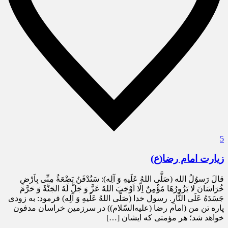
5
زیارت امام رضا(ع)
قالَ رَسوُلُ الله (صَلَّی اللهُ عَلَیهِ وَ آلِه): سَتُدْفَنُ بَضْعَۀُ مِنِّی بِاَرْضِ
خُرَاسَانَ لا یَزُورُهَا مُؤْمِنٌ اِلّا اَوْجَبَ اللهُ عَزَّ وَ جَلَّ لَهُ الجَنَّۀَ وَ حَرَّمَ
جَسَدَهُ عَلَی النَّارِ. رسول خدا (صَلَّی اللهُ عَلَیهِ وَ آلِه) فرمود: به زودی
پاره تن من (امام رضا (علیه‌السّلام)) در سرزمین خراسان مدفون
خواهد شد؛ هر مؤمنی که ایشان […]