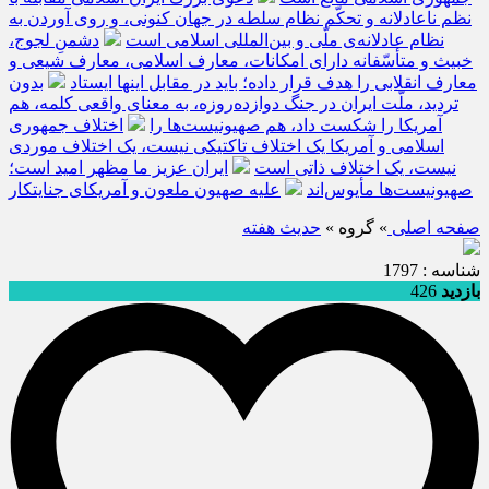
نظم ناعادلانه و تحکّم نظام سلطه در جهان کنونی، و روی آوردن به
نظام عادلانه‌ی ملّی و بین‌المللی اسلامی است
دشمنِ لجوج،
خبیث و متأسّفانه دارای امکانات، معارف اسلامی، معارف شیعی و
معارف انقلابی را هدف قرار داده؛ باید در مقابل اینها ایستاد
بدون
تردید، ملّت ایران در جنگ دوازده‌روزه، به معنای واقعی کلمه، هم
آمریکا را شکست داد، هم صهیونیست‌ها را
اختلاف جمهوری
اسلامی و آمریکا یک اختلاف تاکتیکی نیست، یک اختلاف موردی
نیست، یک اختلاف ذاتی است
ایران عزیز ما مظهر امید است؛
صهیونیست‌ها مأیوس‌اند
علیه صهیون ملعون و آمریکای جنایتکار
صفحه اصلی
» گروه »
حديث هفته
شناسه : 1797
بازدید
426