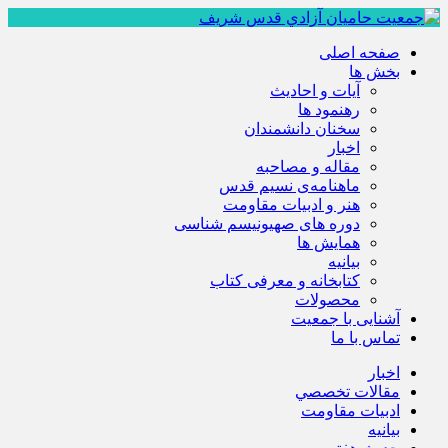
صفحه اصلی
بخش ها
آیات و احادیث
رهنمود ها
سخنان دانشمندان
اخبار
مقاله و مصاحبه
ماهنامه‌ی نسیم قدس
هنر و ادبیات مقاومت
دوره های صهیونیسم شناسی
همايش ها
بيانيه
کتابخانه و معرفی کتاب
محصولات
آشنایی با جمعیت
تماس با ما
اخبار
مقالات تخصصي
ادبيات مقاومت
بيانيه