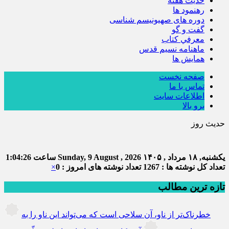
حديث هفته
رهنمود ها
دوره های صهیونیسم شناسی
گفت و گو
معرفي كتاب
ماهنامه نسيم قدس
همايش ها
صفحه نخست
تماس با ما
اطلاعات سایت
برو بالا
حدیث روز
یکشنبه, ۱۸ مرداد , ۱۴۰۵
Sunday, 9 August , 2026
ساعت
1:04:27
تعداد کل نوشته ها : 1267
تعداد نوشته های امروز : 0
×
تازه ترین مطالب
خطرناک‌تر از ناو، آن سلاحی است که می‌تواند این ناو را به