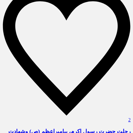
2
رحلت حضرت رسول اکرم، پیامبراعظم (ص) وشهادت