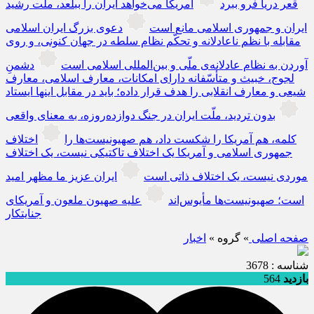
قعر دریا فرو ببرد
آمریکا می‌خواهد ایران را ببلعد، ملّت رشید
ایران و جمهوری اسلامی مانع است
دعوی بزرگ ایران اسلامی
مقابله با نظم ناعادلانه و تحکّم نظام سلطه در جهان کنونی، و روی
آوردن به نظام عادلانه‌ی ملّی و بین‌المللی اسلامی است
دشمنِ
لجوج، خبیث و متأسّفانه دارای امکانات، معارف اسلامی، معارف
شیعی و معارف انقلابی را هدف قرار داده؛ باید در مقابل اینها ایستاد
بدون تردید، ملّت ایران در جنگ دوازده‌روزه، به معنای واقعی
کلمه، هم آمریکا را شکست داد، هم صهیونیست‌ها را
اختلاف
جمهوری اسلامی و آمریکا یک اختلاف تاکتیکی نیست، یک اختلاف
موردی نیست، یک اختلاف ذاتی است
ایران عزیز ما مظهر امید
است؛ صهیونیست‌ها مأیوس‌اند
علیه صهیون ملعون و آمریکای
جنایتکار
صفحه اصلی
» گروه »
اخبار
شناسه : 3678
بازدید
564