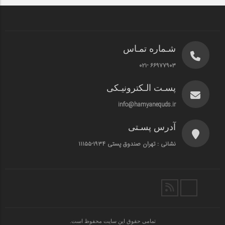
شـماره تمـاس
۶۶۹۷۷۹۰۳ -۰۲۱
پسـت الـکترونیـکی
info@hamyanequds.ir
آدرس پسـتی
نشانی : تهران صندوق پستی ۱۹۳۴-۱۱۱۵۵
تمامی حقوق این سایت محفوظ است.