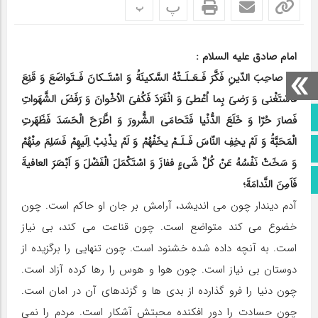
پ
پ
امام صادق عليه ‏السلام :
اِنَّ صاحِبَ الدّينِ فَكَّرَ فَـعَـلَـتْهُ السَّكينَةُ وَ اسْتَـكانَ فَـتَواضَعَ وَ قَنِعَ
فَاسْتَغْنى وَ رَضىَ بِما اُعْطىَ وَ انْفَرَدَ فَكُفىَ الاْخْوانَ وَ رَفَضَ الشَّهَواتِ
فَصارَ حُرّا وَ خَلَعَ الدُّنْيا فَتَحامَى الشُّرورَ وَ اطَّرَحَ الْحَسَدَ فَظَهَرتِ
صفحه نخست
الْمَحَبَّةُ وَ لَمْ يخِفِ النّاسَ فَـلَـمْ يخَفْهُمْ وَ لَمْ يذْنِبْ اِلَيهِمْ فَسَلِمَ مِنْهُمْ
تماس با ما
وَ سَخَتْ نَفْسُهُ عَنْ كُلِّ شَى‏ءٍ ففازَ وَ اسْتَكْمَلَ الْفَضْلَ وَ اَبْصَرَ العافيةَ
اطلاعات سایت
فَاَمِنَ النَّدامَةَ؛
آدم دين‏دار چون مى ‏انديشد، آرامش بر جان او حاكم است. چون
خضوع مى‏ كند متواضع است. چون قناعت مى ‏كند، بى ‏نياز
است. به آنچه داده شده خشنود است. چون تنهايى را برگزيده از
دوستان بى ‏نياز است. چون هوا و هوس را رها كرده آزاد است.
چون دنيا را فرو گذارده از بدى ‏ها و گزندهاى آن در امان است.
چون حسادت را دور افكنده محبتش آشكار است. مردم را نمى