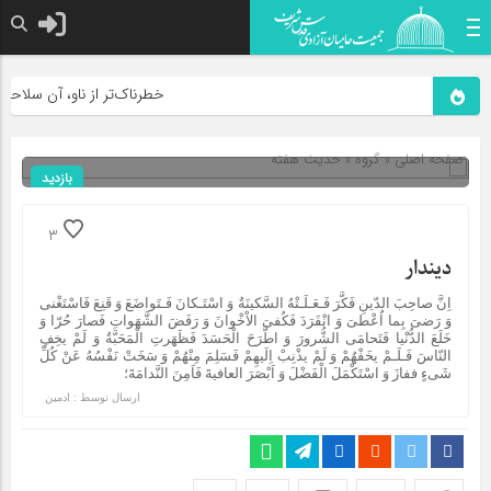
خطرناک‌تر از ناو، آن سلاحی اس
صفحه اصلی
» گروه »
حديث هفته
بازدید
249
شناسه : 1999
3
دين‏دار
اِنَّ صاحِبَ الدّينِ فَكَّرَ فَـعَـلَـتْهُ السَّكينَةُ وَ اسْتَـكانَ فَـتَواضَعَ وَ قَنِعَ فَاسْتَغْنى
وَ رَضىَ بِما اُعْطىَ وَ انْفَرَدَ فَكُفىَ الاْخْوانَ وَ رَفَضَ الشَّهَواتِ فَصارَ حُرّا وَ
خَلَعَ الدُّنْيا فَتَحامَى الشُّرورَ وَ اطَّرَحَ الْحَسَدَ فَظَهَرتِ الْمَحَبَّةُ وَ لَمْ يخِفِ
النّاسَ فَـلَـمْ يخَفْهُمْ وَ لَمْ يذْنِبْ اِلَيهِمْ فَسَلِمَ مِنْهُمْ وَ سَخَتْ نَفْسُهُ عَنْ كُلِّ
شَى‏ءٍ ففازَ وَ اسْتَكْمَلَ الْفَضْلَ وَ اَبْصَرَ العافيةَ فَاَمِنَ النَّدامَةَ؛
ارسال توسط :
ادمین