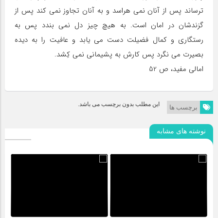
‏ترساند پس از آنان نمى ‏هراسد و به آنان تجاوز نمى ‏كند پس از
گزندشان در امان است. به هيچ چيز دل نمى ‏بندد پس به
رستگارى و كمال فضيلت دست مى ‏يابد و عافيت را به ديده
بصيرت مى ‏نگرد پس كارش به پشيمانى نمى‏ كِشد.
امالى مفيد، ص 52
این مطلب بدون برچسب می باشد.
برچسب ها
نوشته های مشابه