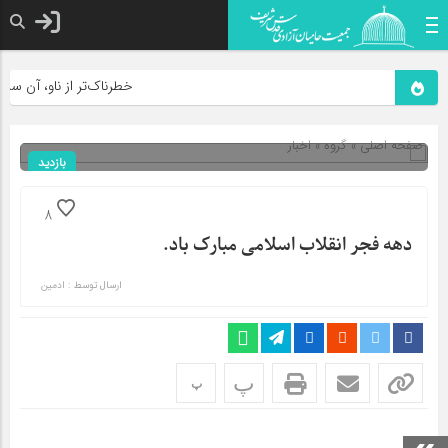
خطرناک‌تر از ناو، آن سلاحی
صفحه اصلی
» گروه »
اخبار
بازدید
897
شناسه : 6693
8
دهه فجر انقلاب اسلامی مبارک باد.
ارسال توسط :
ادمین
پ
پ