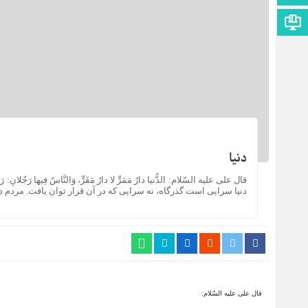
اطلاعات سایت
دنیا
قال علی علیه السّلام: الدُّنیا دارُ مَمَرٍّ لا دارُ مَقَرٍّ، وَالنَّاسُ فِیها رَجُلانِ: ر
دنیا سرایی است گذرگاه، نه سرایی که در آن قرار توان یافت. مردم در 
قال علی علیه السّلام: