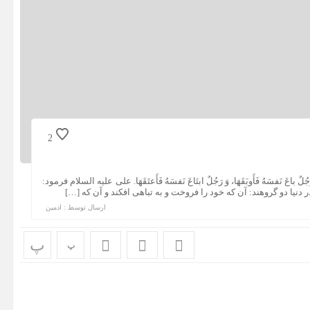
2
َجُلٌ باعَ نَفسَهُ فَأَوبَقَهَا، وَ رَجُلٌ ابتَاعَ نَفسَهُ فَأَعتَقَهَا. علی علیه السلام فرمود:
دنیا دو گروهند: آن که خود را فروخت و به تباهی افکند و آن که […]
ارسال توسط :
ادمین
پ
پ