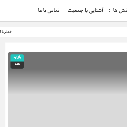
ش ها
آشنایی با جمعیت
تماس با ما
خطرناک‌تر از ناو
بازدید
446