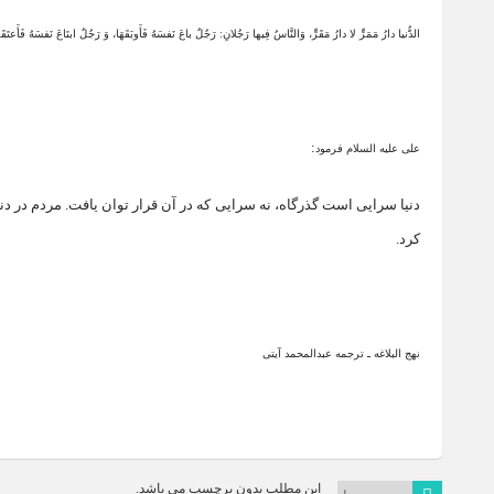
الدُّنیا دارُ مَمَرٍّ لا دارُ مَقَرٍّ، وَالنَّاسُ فِیها رَجُلانِ: رَجُلٌ باعَ نَفسَهُ فَأَوبَقَهَا، وَ رَجُلٌ ابتَاعَ نَفسَهُ فَأَعتَقَه
:
علی علیه السلام فرمود
دنیا سرایی است گذرگاه، نه سرایی که در آن قرار توان یافت. مردم در دنیا
کرد.
نهج البلاغه ـ ترجمه عبدالمحمد آیتی
این مطلب بدون برچسب می باشد.