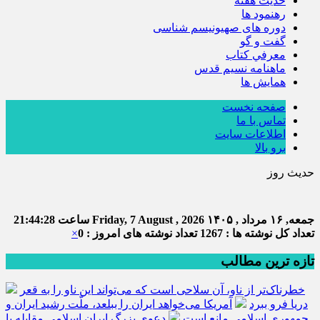
حديث هفته
رهنمود ها
دوره های صهیونیسم شناسی
گفت و گو
معرفي كتاب
ماهنامه نسيم قدس
همايش ها
صفحه نخست
تماس با ما
اطلاعات سایت
برو بالا
حدیث روز
جمعه, ۱۶ مرداد , ۱۴۰۵
Friday, 7 August , 2026
ساعت
21:44:29
تعداد کل نوشته ها : 1267
تعداد نوشته های امروز : 0
×
تازه ترین مطالب
خطرناک‌تر از ناو، آن سلاحی است که می‌تواند این ناو را به قعر
دریا فرو ببرد
آمریکا می‌خواهد ایران را ببلعد، ملّت رشید ایران و
جمهوری اسلامی مانع است
دعوی بزرگ ایران اسلامی مقابله با