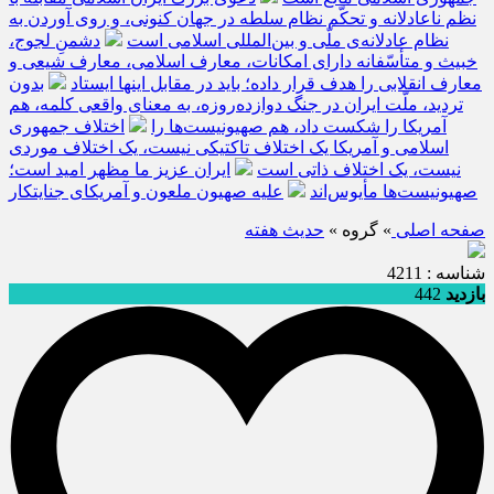
نظم ناعادلانه و تحکّم نظام سلطه در جهان کنونی، و روی آوردن به
نظام عادلانه‌ی ملّی و بین‌المللی اسلامی است
دشمنِ لجوج،
خبیث و متأسّفانه دارای امکانات، معارف اسلامی، معارف شیعی و
معارف انقلابی را هدف قرار داده؛ باید در مقابل اینها ایستاد
بدون
تردید، ملّت ایران در جنگ دوازده‌روزه، به معنای واقعی کلمه، هم
آمریکا را شکست داد، هم صهیونیست‌ها را
اختلاف جمهوری
اسلامی و آمریکا یک اختلاف تاکتیکی نیست، یک اختلاف موردی
نیست، یک اختلاف ذاتی است
ایران عزیز ما مظهر امید است؛
صهیونیست‌ها مأیوس‌اند
علیه صهیون ملعون و آمریکای جنایتکار
صفحه اصلی
» گروه »
حديث هفته
شناسه : 4211
بازدید
442