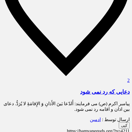
2
دعایی که رد نمی شود
پیامبر اکرم (ص) می فرمایند: أَلدّعا بَینَ الأَذانِ وَ الإِقامَۀِ لا یُرَدُّ. دعای
بین اذان و اقامه رد نمی شود.
ارسال توسط :
ادمین
کپی
https://hamyanequds.org/?p=4211