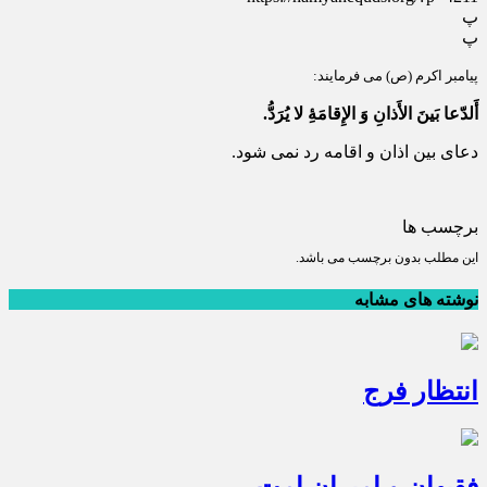
پ
پ
پیامبر اکرم (ص) می فرمایند:
أَلدّعا بَینَ الأَذانِ وَ الإِقامَۀِ لا یُرَدُّ.
دعای بین اذان و اقامه رد نمی شود.
برچسب ها
این مطلب بدون برچسب می باشد.
نوشته های مشابه
انتظار فرج