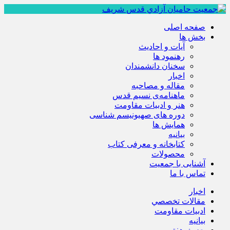
صفحه اصلی
بخش ها
آیات و احادیث
رهنمود ها
سخنان دانشمندان
اخبار
مقاله و مصاحبه
ماهنامه‌ی نسیم قدس
هنر و ادبیات مقاومت
دوره های صهیونیسم شناسی
همايش ها
بيانيه
کتابخانه و معرفی کتاب
محصولات
آشنایی با جمعیت
تماس با ما
اخبار
مقالات تخصصي
ادبيات مقاومت
بيانيه