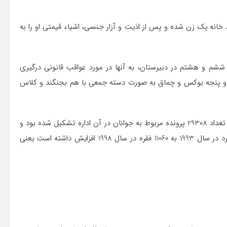
اوّل خرداد، دو جوان 16 ساله به زور وارد خانه يك زن شده و پس از اذيت و آزار جنسي، اشياء قيمتي او را به
س با احضار 45 دانش آموز كلاس ششم و هشتم در دبيرستان، به آنها در مورد عواقب قانوني درگيري
قو و پنجه بوكس و چماق به صورت دسته جمعي با هم بجنگند و كلاس
«به گزارش اداره امور نوجوانان در پليس اسرائيل، طي سال 1998، تعداد 29308 پرونده مربوط به جوانان در آن اداره تشكيل شده بود و
بنابر همين گزارش تعداد جرائم خشونت بار جوانان از 4533 مورد در سال 1993 به 11060 فقره در سال 1998 افزايش داشته است يعني