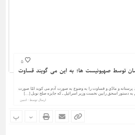
5
سان توسط صهیونیست ها؛ به این می گویند قساوت
روحيّه نژاد پرستانه و مادّي و قساوت را به وضوع به صورت آدم می كوبد امّا صورت
ين به دستور اسحق رابين نخست وزير اسرائيل ـ كه جايزه صلح نوبل […]
ارسال توسط :
ادمین
پ
پ