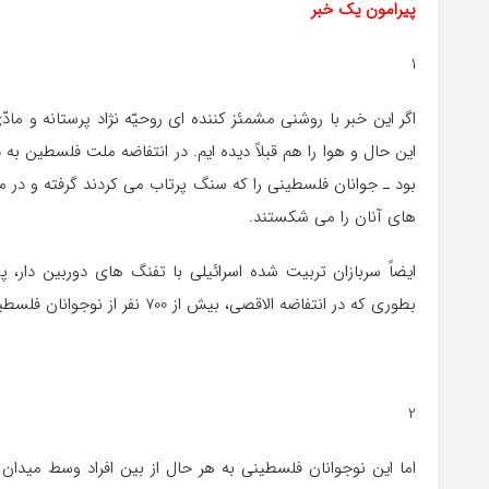
پیرامون یک خبر
1
اگر اين خبر با روشني مشمئز كننده اي روحيّه نژاد پرستانه و م
اين حال و هوا را هم قبلاً ديده ايم. در انتفاضه ملت فلسطين به
بود ـ جوانان فلسطيني را كه سنگ پرتاب می كردند گرفته و در م
های آنان را می شكستند.
ايضاً سربازان تربيت شده اسرائيلي با تفنگ های دوربين دار، 
بطوري كه در انتفاضه الاقصي، بيش از 700 نفر از نوجوانان فلسطيني اين گونه شهيد شدند.
2
اما اين نوجوانان فلسطيني به هر حال از بين افراد وسط ميدان