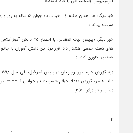
آلومينيومي جمجمه اش را خرد كردند.»
خبر ديگر: «در همان هفته 
سرقت بردند.»
خبر ديگر: «پليس بيت المقد
های دسته جمعي هشدار داد. قرار بود اين دانش آموزان با چا
هفتميها داوري كنند.»
بيش از دو برابر… »(3)
4