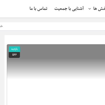
ش ها
آشنایی با جمعیت
تماس با ما
خطرناک‌تر از ناو، آن 
بازدید
566