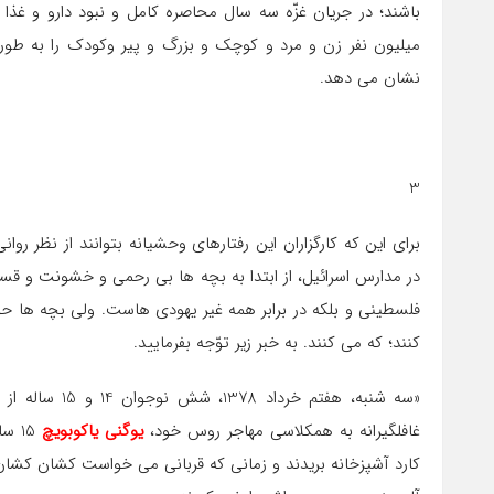
ميليون نفر زن و مرد و كوچك و بزرگ و پير وكودك را به طور ك
نشان می دهد.
3
براي اين كه كارگزاران اين رفتارهاي وحشيانه بتوانند از نظر روا
در مدارس اسرائيل، از ابتدا به بچه ها بي رحمي و خشونت و قس
فلسطيني و بلكه در برابر همه غير يهودي هاست. ولي بچه ها حوص
كنند؛ كه می كنند. به خبر زير توّجه بفرماييد.
«سه شنبه، هفتم خرداد 1378، شش نوجوان 14 و 15 ساله از دبيرستان
غافلگيرانه به همكلاسي مهاجر روس خود،
يوگني ياكوبويچ
15 
كارد آشپزخانه بريدند و زماني كه قرباني می خواست كشان كشا