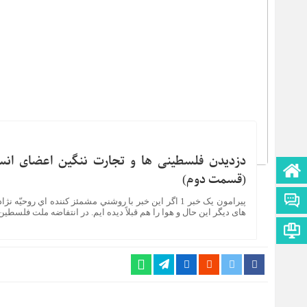
دزدیدن فلسطینی ها و تجارت ننگین اعضای ان
صفحه نخست
(قسمت دوم)
تماس با ما
پیرامون یک خبر 1 اگر اين خبر با روشني مشمئز كننده اي 
های ديگر اين حال و هوا را هم قبلاً ديده ايم. در انتفاضه ملت فلسط
اطلاعات سایت