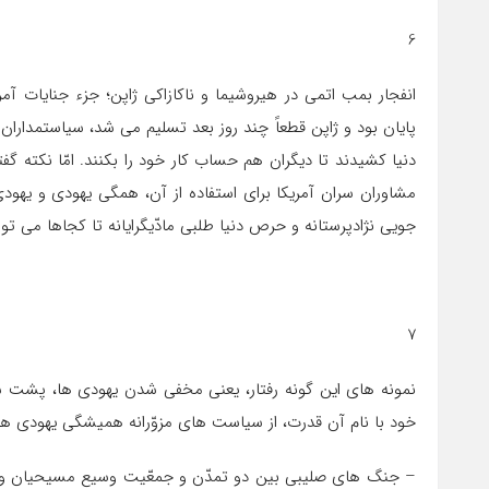
6
انفجار بمب اتمي در هيروشيما و ناكازاكي ژاپن؛ جزء جنايات 
پايان بود و ژاپن قطعاً چند روز بعد تسليم می شد، سياستمداران
دنيا كشيدند تا ديگران هم حساب كار خود را بكنند. امّا نكته گ
جويي نژادپرستانه و حرص دنيا طلبي مادّيگرايانه تا كجاها می تو
7
نمونه های اين گونه رفتار، يعني مخفي شدن يهودي ها، پشت س
خود با نام آن قدرت، از سياست های مزوّرانه هميشگي يهودي ها 
– جنگ های صليبي بين دو تمدّن و جمعّيت وسيع مسيحيان و مس