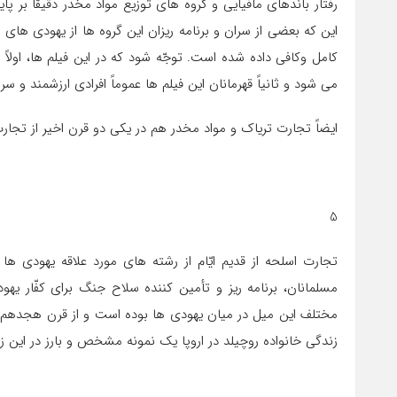
رفتار باندهاي مافيايي و گروه های توزيع مواد مخدر دقيقاً ب
اين كه بعضي از سران و برنامه ريزان اين گروه ها از يهودي ها
كامل وكافي داده شده است. توجّه شود كه در اين فيلم ها، اولاً
می شود و ثانياً قهرمانان اين فيلم ها عموماً افرادي ارزشمند 
ايضاً تجارت ترياك و مواد مخدر هم در يكي دو قرن اخير از تجار
5
تجارت اسلحه از قديم ايّام از رشته های مورد علاقه يهودي 
مسلمانان، برنامه ريز و تأمين كننده سلاح جنگ براي كفّار يهود
مختلف اين ميل در ميان يهودي ها بوده است و از قرن هجدهم
زندگي خانواده روچيلد در اروپا يك نمونه مشخص و بارز در اين زمي