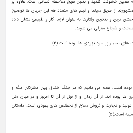
ر پايه همين خشونت شديد و بدون هيچ ملاحظه انساني است. علاوه بر
ی مشهورند از طريق سينما و فيلم های متعدد هم اين جريان ها توضيح
 خشن ترين و بدترين رفتارها به عنوان لازمه كار و طبيعي نشان داده
و سرسخت و شجاع معرفي می شوند.
ت های بسيار پر سود يهودي ها بوده است.(4)
ها بوده است. همه می دانيم كه در جنگ خندق بين مشركان مكّه و
ي ها بوده اند. از آن زمان و از قبل از آن تا امروز و در ميان ملل
 توليد و تجارت و فروش سلاح از تخصّص های يهودي است. داستان
نه است.(5)