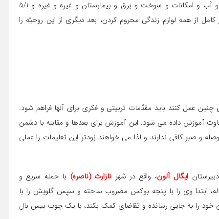
باشند؛ در جريان غزّه سه سال محاصره كامل و نبود دارو و غذا و آب و امكانات و سوخت و برق و بيمارستان و غيره و غيره و 5/1
امل از همه لوازم زندگي محروم كردن، بعد ديگري از اين روحيّه را
ني چنين عمل كنند بايد مقدّمات تربيتي و فكري براي آنها فراهم شود.
اوت آموزش داده می شود. اين آموزش براي بعدها و مقابله با دشمن
له و صبر كافي ندارند و لذا می خواهند زودتر اين تعليمات را عملي
ايگال آلون
، واقع در شهر
نازارث (ناصره)
با حمله سريع و
ساله، ابتدا وي را با پنجه بوكس مضروب ساخته و سپس گلويش را با
ن خود را به جايي رسانده و تقاضاي كمك بكند، با يك چوب بيس بال