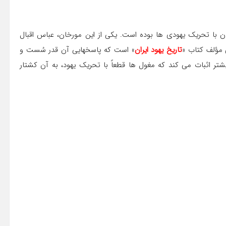
ان با تحريك يهودي ها بوده است. يكي از اين مورخان، عباس اقبال
ي مؤلف كتاب «
تاريخ يهود ايران
» است كه پاسخهايي آن قدر سُست و
شتر اثبات می كند كه مغول ها قطعاً با تحريك يهود، به آن كشتار