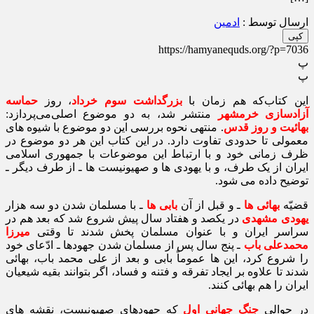
ارسال توسط :
ادمین
کپی
https://hamyanequds.org/?p=7036
پ
پ
این کتاب‌که‌ هم‌ زمان با
بزرگداشت سوم خرداد
، روز
حماسه
آزادسازی خرمشهر
منتشر شد، به دو موضوع اصلی‌می‌پردازد:
بهائیت و روز قدس
. منتهی‌ نحوه بررسی این دو موضوع‌ با شیوه‌ های
معمولی‌ تا‌ حدودی تفاوت دارد. در این کتاب این هر دو موضوع در
ظرف زمانی خود و با ارتباط این موضوعات با جمهوری اسلامی
ایران از یک‌ طرف، و با یهودی‌ ها و صهیونیست‌ ها ـ از طرف دیگر ـ
توضیح داده می‌ شود.
قضیّه
بهائی‌ ها
ـ و قبل از آن
بابی‌ ها
ـ با مسلمان شدن دو سه هزار
یهودی مشهدی
در یکصد و هفتاد سال پیش شروع شد که بعد هم در
سراسر ایران و با عنوان مسلمان پخش شدند تا وقتی
میرزا
محمدعلی باب
ـ پنج‌ سال پس از مسلمان شدن جهودها ـ‌ ادّعای خود
را شروع‌ کرد، این‌ ها عموماً بابی‌ و‌ بعد از علی‌ محمد باب، بهائی
شدند تا علاوه بر ایجاد تفرقه و فتنه و فساد، اگر بتوانند بقیه شیعیان
ایران را هم بهائی کنند.
در حوالی
جنگ جهانی‌ اول
که جهودهای صهیونیست، نقشه‌ های