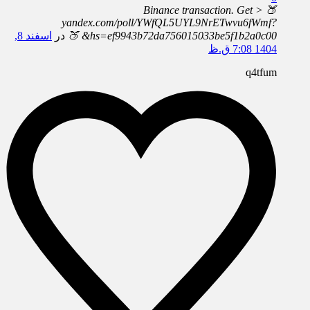
🍑 Binance transaction. Get >
yandex.com/poll/YWfQL5UYL9NrETwvu6fWmf?
hs=ef9943b72da756015033be5f1b2a0c00& 🍑
در
اسفند 8,
1404 7:08 ق.ظ
q4tfum