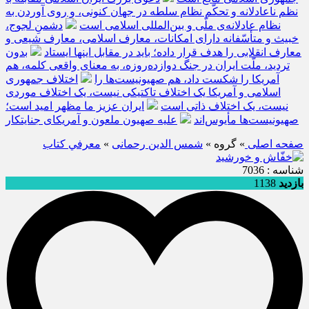
نظم ناعادلانه و تحکّم نظام سلطه در جهان کنونی، و روی آوردن به
نظام عادلانه‌ی ملّی و بین‌المللی اسلامی است
دشمنِ لجوج،
خبیث و متأسّفانه دارای امکانات، معارف اسلامی، معارف شیعی و
معارف انقلابی را هدف قرار داده؛ باید در مقابل اینها ایستاد
بدون
تردید، ملّت ایران در جنگ دوازده‌روزه، به معنای واقعی کلمه، هم
آمریکا را شکست داد، هم صهیونیست‌ها را
اختلاف جمهوری
اسلامی و آمریکا یک اختلاف تاکتیکی نیست، یک اختلاف موردی
نیست، یک اختلاف ذاتی است
ایران عزیز ما مظهر امید است؛
صهیونیست‌ها مأیوس‌اند
علیه صهیون ملعون و آمریکای جنایتکار
صفحه اصلی
» گروه »
شمس الدین رحمانی
»
معرفي كتاب
شناسه : 7036
بازدید
1138