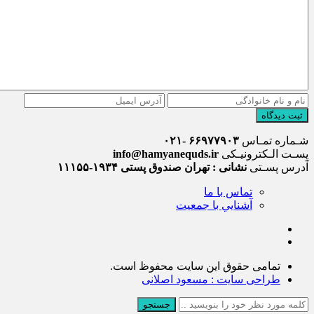
ثبت دیدگاه
شـماره تمـاس
۶۶۹۷۷۹۰۳ -۰۲۱
پسـت الـکترونیـکی
info@hamyanequds.ir
آدرس پسـتی
نشانی : تهران صندوق پستی ۱۹۳۴-۱۱۱۵۵
تماس با ما
آشنايي با جمعيت
تمامی حقوق این سایت محفوظ است.
طراحی سایت : مسعود اصلانی
جستجو