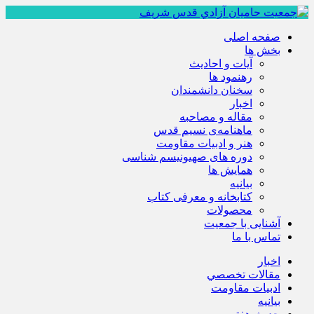
صفحه اصلی
بخش ها
آیات و احادیث
رهنمود ها
سخنان دانشمندان
اخبار
مقاله و مصاحبه
ماهنامه‌ی نسیم قدس
هنر و ادبیات مقاومت
دوره های صهیونیسم شناسی
همايش ها
بيانيه
کتابخانه و معرفی کتاب
محصولات
آشنایی با جمعیت
تماس با ما
اخبار
مقالات تخصصي
ادبيات مقاومت
بيانيه