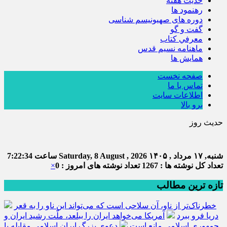
حديث هفته
رهنمود ها
دوره های صهیونیسم شناسی
گفت و گو
معرفي كتاب
ماهنامه نسيم قدس
همايش ها
صفحه نخست
تماس با ما
اطلاعات سایت
برو بالا
حدیث روز
شنبه, ۱۷ مرداد , ۱۴۰۵
Saturday, 8 August , 2026
ساعت
7:22:34
تعداد کل نوشته ها : 1267
تعداد نوشته های امروز : 0
×
تازه ترین مطالب
خطرناک‌تر از ناو، آن سلاحی است که می‌تواند این ناو را به قعر
دریا فرو ببرد
آمریکا می‌خواهد ایران را ببلعد، ملّت رشید ایران و
جمهوری اسلامی مانع است
دعوی بزرگ ایران اسلامی مقابله با