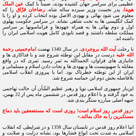
عظیمی‌ برای سراسر جهان کشیده بودند، ضمناً با کمک
عین‌ الملک
هویدا
، پدر نخست وزیر سیزده ساله شاه،
رضا‌خان قزّاق
را که
معلوم می‌ شود بهائی و یهودی‌ الاصل بوده انتخاب کرده و او را با
کمک انگلیسی‌ ها به تخت شاهی نشاند. در سراسر حکومت پهلوی
اول و دوم بهائی‌ ها به همراه جهودها و فراماسونها بر سراسر
مملکت سلطه داشتند و قصد نابودی کامل هویت اسلامی ایران را
داشته‌ اند.
با رحلت
آیت‌ الله بروجردی
، در سال‌ 1340 نهضت
امام‌خمینی‌ رحمة‌
الله‌ علیه
درست در مقابل‌ این توطئه شروع شد و با فداکاری‌ ها و
جانبازی‌ های فراوان، الحمدالله به ثمر رسید. ثمری که در واقع
مقابله با صهیونیست‌ ها و یهودی‌ ها و نجات دادن اسلام و مسلمانی و
ایران از این توطئه خطرناک بود. اما با پیروزی انقلاب اسلامی
بلافاصله بخش دوم این حماسه شروع شد.
این‌بار جمهوری‌ اسلامی نوپا و رهبر عظیم‌ الشّأن آن حالت تهاجمی
به خود گرفته و با اعلام روز قدس در ششمین ماه پس از 22 بهمن،
جبهه اصلی مبارزه سنگر بندی شد.
«
روز قدس روز اسلام است؛ روزی است که مستضعفین باید دماغ
مستکبرین را به خاک بمالند.
»
اما اعلام روز قدس در تابستان سال 1358 و در شرایطی که انقلاب
اسلامی به شدت تحت انواع فشارها بود، نشانه درایت و صلابت و