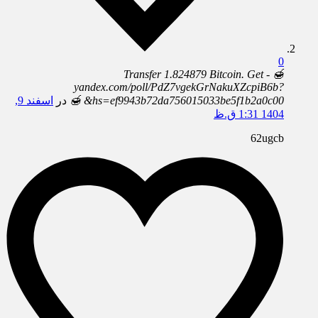
0
🍯 Transfer 1.824879 Bitcoin. Get -
yandex.com/poll/PdZ7vgekGrNakuXZcpiB6b?
hs=ef9943b72da756015033be5f1b2a0c00& 🍯
در
اسفند 9,
1404 1:31 ق.ظ
62ugcb