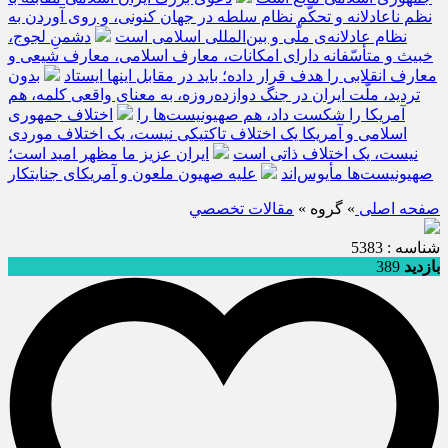
نظم ناعادلانه و تحکّم نظام سلطه در جهان کنونی، و روی آوردن به
نظام عادلانه‌ی ملّی و بین‌المللی اسلامی است
دشمنِ لجوج،
خبیث و متأسّفانه دارای امکانات، معارف اسلامی، معارف شیعی و
معارف انقلابی را هدف قرار داده؛ باید در مقابل اینها ایستاد
بدون
تردید، ملّت ایران در جنگ دوازده‌روزه، به معنای واقعی کلمه، هم
آمریکا را شکست داد، هم صهیونیست‌ها را
اختلاف جمهوری
اسلامی و آمریکا یک اختلاف تاکتیکی نیست، یک اختلاف موردی
نیست، یک اختلاف ذاتی است
ایران عزیز ما مظهر امید است؛
صهیونیست‌ها مأیوس‌اند
علیه صهیون ملعون و آمریکای جنایتکار
صفحه اصلی
» گروه »
مقالات تخصصي
شناسه : 5383
بازدید
389