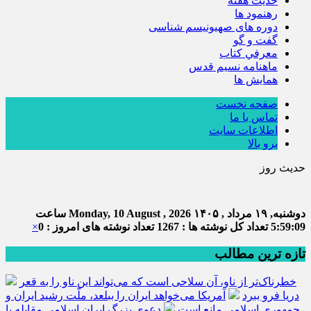
حديث هفته
رهنمود ها
دوره های صهیونیسم شناسی
گفت و گو
معرفي كتاب
ماهنامه نسيم قدس
همايش ها
صفحه نخست
تماس با ما
اطلاعات سایت
برو بالا
حدیث روز
دوشنبه, ۱۹ مرداد , ۱۴۰۵
Monday, 10 August , 2026
ساعت
5:59:09
تعداد کل نوشته ها : 1267
تعداد نوشته های امروز : 0
×
تازه ترین مطالب
خطرناک‌تر از ناو، آن سلاحی است که می‌تواند این ناو را به قعر
دریا فرو ببرد
آمریکا می‌خواهد ایران را ببلعد، ملّت رشید ایران و
جمهوری اسلامی مانع است
دعوی بزرگ ایران اسلامی مقابله با