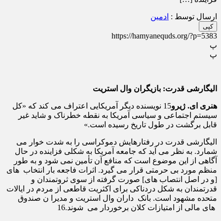
ارسال توسط :
ادمین
کپی
https://hamyanequds.org/?p=5383
پ
پ
الیگارشی قدرت: بازیگران وال استریت
هنری
ای. ژیرو
15 نویسنده دیگر آمریکایی اعتراف می کند که «کل
سیستم اجتماعی و سیاسی آمریکا به نقطه خطرناک و شاید غیر
قابل برگشت در طول تاریخ رسیده است.»
الیگارشی قدرت در رفتارهایش دموکراسی را به شدت خوار می
شمارد. به نظر می آید که جامعه آمریکا به شکلی فزاینده در حال
آگاهی از این موضوع است که منافع آن تأمین نمی شود و به طور
منظم مورد بی حرمتی قرار می گیرد. اثرات فاجعه بار انتخاب های
[و در اصل انتصاب های] صورت گرفته از سوی ثروتمندان و
قدرتمندان به شکل دردناکی برای اکثریت قاطعی از مردم در ایالات
متحده مشهود است. بانک داران وال استریت و مدیرا ن صندوق
های مالی از امتیازات کلان برخوردار می شوند.16