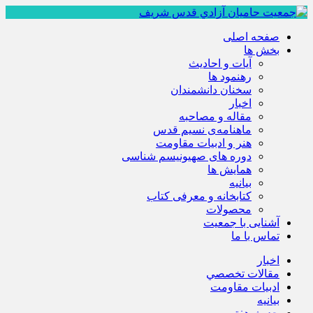
صفحه اصلی
بخش ها
آیات و احادیث
رهنمود ها
سخنان دانشمندان
اخبار
مقاله و مصاحبه
ماهنامه‌ی نسیم قدس
هنر و ادبیات مقاومت
دوره های صهیونیسم شناسی
همايش ها
بيانيه
کتابخانه و معرفی کتاب
محصولات
آشنایی با جمعیت
تماس با ما
اخبار
مقالات تخصصي
ادبيات مقاومت
بيانيه