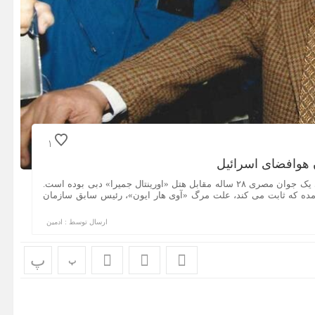
1
 هوافضای اسرائیل
طبق اسناد بدست آمده علت مرگ «آوی هار ایون»، ضربات چاقوی یک جوان مصری ۲۸ ساله مقابل هتل «اورینتال جمیرا» دبی بوده است.
ده که ثابت می کند، علت مرگ «آوی هار ایون»، رئیس سابق سازمان
ارسال توسط :
ادمین
پ
پ