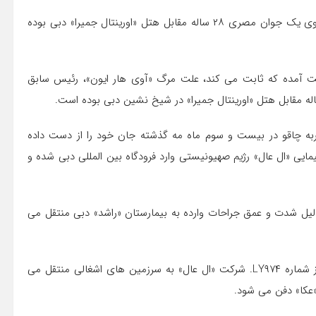
طبق اسناد بدست آمده علت مرگ «آوی هار ایون»، ضربات چاقوی یک جوان مصری ۲۸ ساله مقابل هتل «اورینتال جمیرا» دبی بوده
 آمده که ثابت می کند، علت مرگ «آوی هار ایون»، رئیس سابق
ناد تأکید می کند که هار ایون ۸۴ ساله به واسطه ۱۴ ضربه چاقو در بیست و سوم ماه مه گذشته جان خود را از دست داده
ماه مه با پرواز شماره LY۹۷۳ شرکت هواپیمایی «ال عال» رژیم صهیونیستی وارد فرودگاه بین المللی دبی شده و
 دلیل شدت و عمق جراحات وارده به بیمارستان «راشد» دبی منتقل می
پس از مرگ، جسد وی در تاریخ بیست و چهارم ماه مه با پرواز شماره LY۹۷۴. شرکت «ال عال» به سرزمین های اشغالی منتقل می
«عکا» دفن می شود.