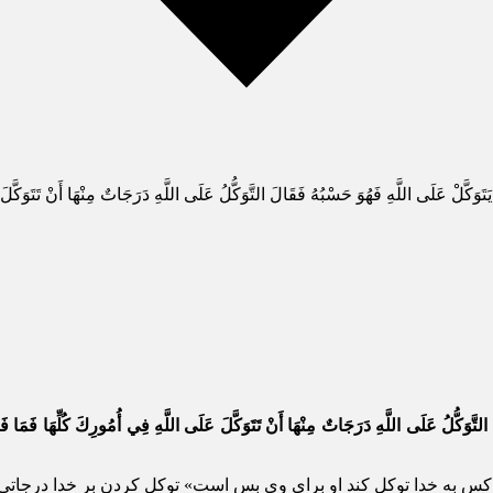
 اللَّهِ فَهُوَ حَسْبُهُ فَقَالَ التَّوَكُّلُ عَلَى اللَّهِ دَرَجَاتٌ مِنْهَا أَنْ تَتَوَكَّلَ عَلَى 
لتَّوَكُّلُ عَلَى اللَّهِ دَرَجَاتٌ مِنْهَا أَنْ تَتَوَكَّلَ عَلَى اللَّهِ فِي أُمُورِكَ كُلِّهَا فَمَا فَعَل
س به خدا توكل كند او براى وى بس است» توكل كردن بر خدا درجاتى دار