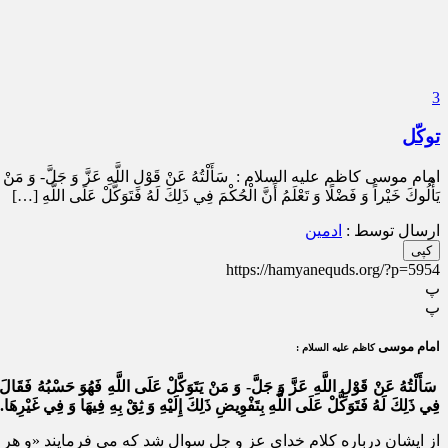
3
توکّل
امام موسی كاظم علیه السلام : سَأَلْتُهُ عَنْ قَوْلِ اللَّهِ عَزَّ وَ جَلَّ- وَ مَنْ يَتَوَكَّلْ عَلَى
يَأْلُوكَ خَيْراً وَ فَضْلًا وَ تَعْلَمُ أَنَّ الْحُكْمَ فِي ذَلِكَ لَهُ فَتَوَكَّلْ عَلَى اللَّهِ […]
ارسال توسط :
ادمین
کپی
https://hamyanequds.org/?p=5954
پ
پ
امام موسی
كاظم علیه السلام :
سَأَلْتُهُ عَنْ قَوْلِ اللَّهِ عَزَّ وَ جَلَّ- وَ مَنْ يَتَوَكَّلْ عَلَى اللَّهِ فَهُوَ حَسْبُهُ فَقَالَ ا
فِي ذَلِكَ لَهُ فَتَوَكَّلْ عَلَى اللَّهِ بِتَفْوِيضِ ذَلِكَ إِلَيْهِ وَ ثِقْ بِهِ فِيهَا وَ فِي غَيْرِهَا.
از ایشان درباره کلام خدای عز و جل سوال شد که می فرمایند «و هر ك