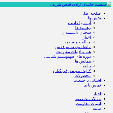
صفحه اصلی
بخش ها
آیات و احادیث
رهنمود ها
سخنان دانشمندان
اخبار
مقاله و مصاحبه
ماهنامه‌ی نسیم قدس
هنر و ادبیات مقاومت
دوره های صهیونیسم شناسی
همايش ها
بيانيه
کتابخانه و معرفی کتاب
محصولات
آشنایی با جمعیت
تماس با ما
اخبار
مقالات تخصصي
ادبيات مقاومت
بيانيه