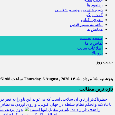
حديث هفته
رهنمود ها
دوره های صهیونیسم شناسی
گفت و گو
معرفي كتاب
ماهنامه نسيم قدس
همايش ها
صفحه نخست
تماس با ما
اطلاعات سایت
برو بالا
حدیث روز
پنجشنبه, ۱۵ مرداد , ۱۴۰۵
Thursday, 6 August , 2026
ساعت
:51:09
تازه ترین مطالب
خطرناک‌تر از ناو، آن سلاحی است که می‌تواند این ناو را به قعر دری
ناعادلانه و تحکّم نظام سلطه در جهان کنونی، و روی آوردن به نظام ع
را هدف قرار داده؛ باید در مقابل اینها ایستاد
بدون تردید، مل
اختلاف تاکتیکی نیست، یک اختلاف