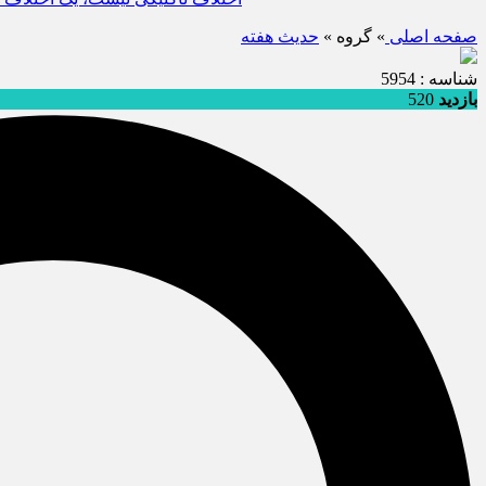
صفحه اصلی
» گروه »
حديث هفته
شناسه : 5954
بازدید
520