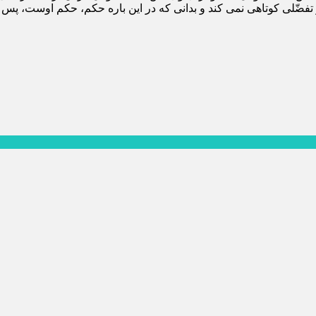
و تفضّلى كوتاهى نمى كند و بدانى كه در اين باره حكم، حكم اوست، پس با