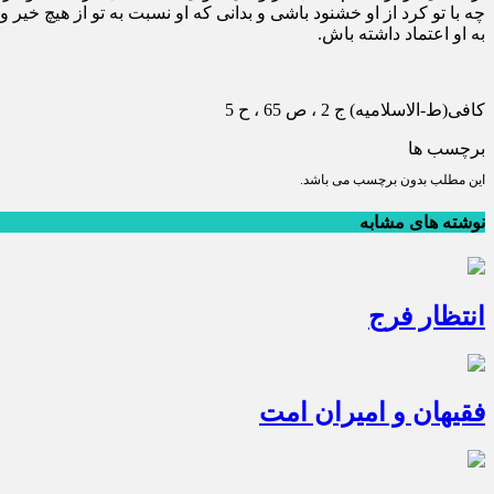
چه با تو كرد از او خشنود باشى و بدانى كه او نسبت به تو از هيچ خير 
به او اعتماد داشته باش.
كافى(ط-الاسلامیه) ج 2 ، ص 65 ، ح 5
برچسب ها
این مطلب بدون برچسب می باشد.
نوشته های مشابه
انتظار فرج
فقیهان و امیران امت