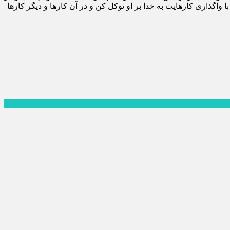
 واگذارى كارهايت به خدا بر او توكل كن و در آن كارها و ديگر كارها