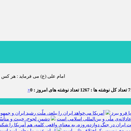
امام علی (ع) می فرماید : هر کس از خود بدگویی و انتقاد کند٬ خود را اصلاح کرده و هر کس خودستای
7
تعداد کل نوشته ها : 1267
تعداد نوشته های امروز : 0
×
ا فرو ببرد
آمریکا می‌خواهد ایران را ببلعد، ملّت رشید ایران و جم
ادلانه‌ی ملّی و بین‌المللی اسلامی است
دشمنِ لجوج، خبیث و متأسّ
ّت ایران در جنگ دوازده‌روزه، به معنای واقعی کلمه، هم آمریکا را ش
 موردی نیست، یک اختلاف ذاتی است
ایران عزیز ما مظهر امید است