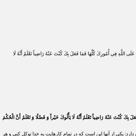
اللَّهِ فِي أُمُورِكَ كُلِّهَا فَمَا فَعَلَ بِكَ كُنْتَ عَنْهُ رَاضِياً تَعْلَمُ أَنَّهُ لَا
َ بِكَ كُنْتَ عَنْهُ رَاضِياً تَعْلَمُ أَنَّهُ لَا يَأْلُوكَ خَيْراً وَ فَضْلًا وَ تَعْلَمُ أَنَّ الْحُكْمَ
د: يكى از آنها اين است كه در تمام كارهايت به خدا توكل كنى و هر