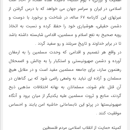
اسلامي در ايران و سراسر جهان مي خواهد كه با درس گرفتن از
عبرتهاي اين كارنامه 67 ساله، در شناخت و برخورد با دوست و
دشمن حقيقي، هوشياري خود را حفظ كرده و نسبت به اتخاذ
رويه صحيح به نفع اسلام و مسلمين، اقدامي شايسته داشته باشد
تا در برابر خداوند و تاريخ سربلند و رو سفيد گردد .
در واقع هر تصميم و اقدامي كه وحدت مسلمين را به ارمغان
آورده و دشمن صهيونيستي و استكبار را به چالش و اضمحلال
رهنمون سازد، براي جامعه مسلمين مفيد است و در مقابل هيچ
مسلمان و آزاده اي نبايد به وضعي راضي شود كه بي گناهان در
آن قتل عام شوند، مسلمانان به بهانه اختلافات مذهبي ذبح
گردند، منابع و ثروت مسلمين عليه يكديگر از ميان برود و آنگاه
صهيونيستها در پرتو اين نابساماني حاشيه امن يابند و احساس
موفقيت كنند .
كميته حمايت از انقلاب اسلامي مردم فلسطين