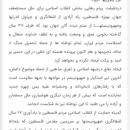
درحقيقت پيام رهايي بخش انقلاب اسلامي براي ملل مستضعف
جهان بويژه فلسطين، راه آزادي از اشغالگري و چپاول قدرتها
وصهيونيستهـــا از ستم ديده گان جهان بود كه ظرف 37 سال
گذشته بخوبي عمق و وسعت يافته و به لطف خداوند متعال و
استقامت مردم ايران، تمام توطئه ها از جمله تحميل جنگ 8
ساله، تحريمها و هم اكنون پرونده هسته اي خللي در اين مسير پر
اميد و بركت ايجاد نكرده و نخواهد كرد.
ايجاد نفاق درجبهه اسلامي و تفرق مذهبي از جمله موضوع داعش،
آخرين تير استكبار و صهيونيسم در مواجهه با جبهه مقاومت است
كه با رفتارهاي نابخردانه و وحشيانه عليه يمن چهره جديد
نمايانده است كه بيش از هر زمان ديگري هوشياري ملل مسلمان
و آزاده را مي طلبد تا اين توطئه نيز به شكست انجامد.
كميته حمايت از انقلاب اسلامي مردم فلسطين با يادآوري 67 سال
اشغالگري صهيونيستها بر سرزمين مقدس فلسطين كه بلحاظ
اهميت و بزرگي، « يوم النكبه» ناميده شده است، از آحاد امت