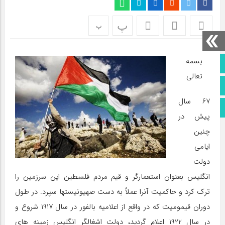
پ
پ
بسمه
صفحه نخست
تعالي
تماس با ما
67 سال
اطلاعات سایت
پيش در
چنين
ايامي
دولت
انگليس بعنوان استعمارگر و قيم مردم فلسطين اين سرزمين را
ترك كرد و حاكميت آنرا عملاً به دست صهيونيستها سپرد. در طول
دوران قيموميت كه در واقع از اعلاميه بالفور در سال 1917 شروع و
در سال 1922 اعلام گرديد، دولت اشغالگر انگليس زمينه هاي