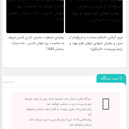
لزومِ گرفتنِ «انتقام سخت» و تاریخ‌ساز از
بیانیه‌ی جمعیّت حامیان آزادی قدس شریف
سران و رهبران جبهه‌ی جهانی قوم یهود و
به مناسبت روز جهانی قدس ـ ماه مبارک
رژیم تروریست «اسرائیل»
رمضان 1444
ثبت دیدگاه
دیدگاه های ارسال شده توسط شما، پس از تایید توسط
تیم مدیریت در وب منتشر خواهد شد.
پیام هایی که حاوی تهمت یا افترا باشد منتشر نخواهد
شد.
پیام هایی که به غیر از زبان فارسی یا غیر مرتبط باشد
منتشر نخواهد شد.