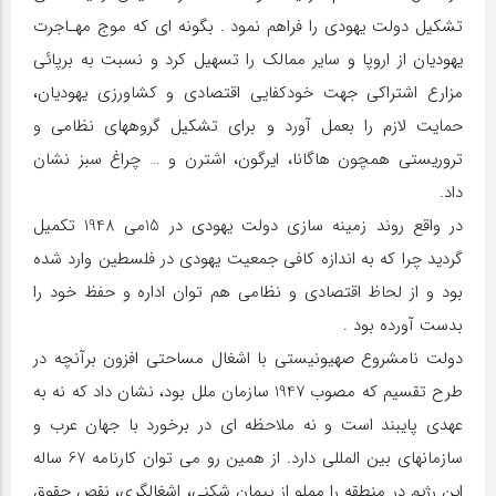
تشكيل دولت يهودي را فراهم نمود . بگونه اي كه موج مهـاجرت
يهوديان از اروپا و ساير ممالك را تسهيل كرد و نسبت به برپائي
مزارع اشتراكي جهت خودكفايي اقتصادي و كشاورزي يهوديان،
حمايت لازم را بعمل آورد و براي تشكيل گروههاي نظامي و
تروريستي همچون هاگانا، ايرگون، اشترن و … چراغ سبز نشان
داد.
در واقع روند زمينه سازي دولت يهودي در 15مي 1948 تكميل
گرديد چرا كه به اندازه كافي جمعيت يهودي در فلسطين وارد شده
بود و از لحاظ اقتصادي و نظامي هم توان اداره و حفظ خود را
بدست آورده بود .
دولت نامشروع صهيونيستي با اشغال مساحتي افزون برآنچه در
طرح تقسيم كه مصوب 1947 سازمان ملل بود، نشان داد كه نه به
عهدي پايبند است و نه ملاحظه اي در برخورد با جهان عرب و
سازمانهاي بين المللي دارد. از همين رو مي توان كارنامه 67 ساله
اين رژيم در منطقه را مملو از پيمان شكني، اشغالگري، نقص حقوق