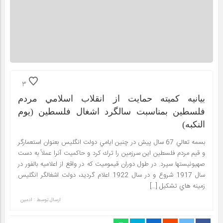
3
بيانيه كميته حمايت از انقلاب اسلامي مردم
فلسطين بمناسبت سالگرد اشغال فلسطين (يوم
النكبه)
بسمه تعالي 67 سال پيش در چنين ايامي دولت انگليس بعنوان استعمارگر
و قيم مردم فلسطين اين سرزمين را ترك كرد و حاكميت آنرا عملاً به دست
صهيونيستها سپرد. در طول دوران قيموميت كه در واقع از اعلاميه بالفور در
سال 1917 شروع و در سال 1922 اعلام گرديد، دولت اشغالگر انگليس
زمينه هاي تشكيل […]
ارسال توسط :
ادمین