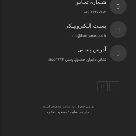
شـماره تمـاس
۶۶۹۷۷۹۰۳ -۰۲۱
پسـت الـکترونیـکی
info@hamyanequds.ir
آدرس پسـتی
نشانی : تهران صندوق پستی ۱۹۳۴-۱۱۱۵۵
تمامی حقوق این سایت محفوظ است.
طراحی سایت : مسعود اصلانی