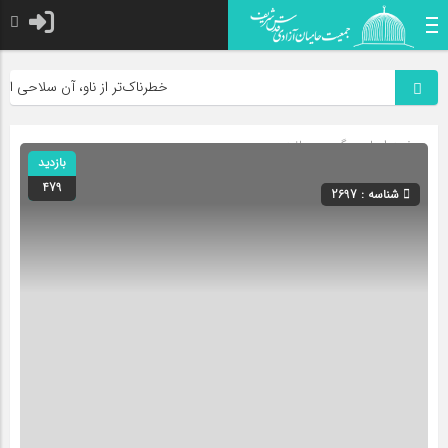
خطرناک‌تر از ناو، آن سلاحی است که
صفحه اصلی
» گروه »
بيانيه
بازدید
479
شناسه : 2697