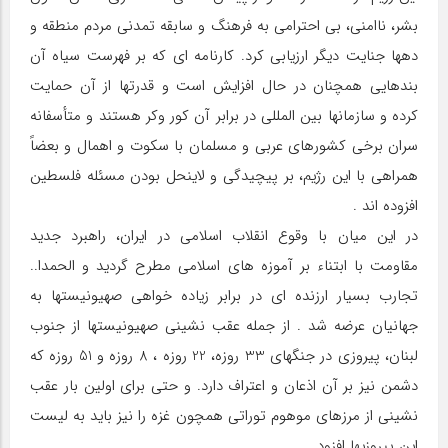
بشر، ناامني، بي احترامي به فرهنگ و سابقه تمدني مردم منطقه و
دهها جنايت ديگر ارزيابي كرد. كارنامه اي كه بر فهرست سياه آن
بندهايي همچنان در حال افزايش است و قدرتها از آن حمايت
كرده و سازمانها بين المللي در برابر آن كور وكر هستند و متأسفانه
سران برخي كشورهاي عربي و مسلمان با سكوت و اهمال و بعضاً
همراهي با اين رژيم، بر پيچيدگي و لاينحل بودن مسئله فلسطين
افزوده اند .
در اين ميان با وقوع انقلاب اسلامي در ايران، راهبرد جديد
مقاومت با ابتناء بر آموزه هاي اسلامي مطرح گرديد و الحمدا..
تجارب بسيار ارزنده اي در برابر زياده خواهي صهيونيستها به
جهانيان عرضه شد . از جمله عقب نشيني صهيونيستها از جنوب
لبنان، پيروزي در جنگهاي 33 روزه، 22 روزه ، 8 روزه و 51 روزه كه
دشمن نيز بر آن اذعان و اعتراف دارد. و حتي براي اولين بار عقب
نشيني از مرزهاي موهوم توراتي همچون غزه را نيز بايد به ليست
اين پيروزيها افزود.