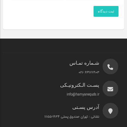
ثبت دیدگاه
شـماره تمـاس
۶۶۹۷۷۹۰۳ -۰۲۱
پسـت الـکترونیـکی
info@hamyanequds.ir
آدرس پسـتی
نشانی : تهران صندوق پستی ۱۹۳۴-۱۱۱۵۵