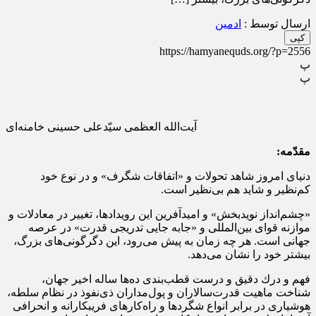
ارسال توسط :
ادمین
کپی
https://hamyanequds.org/?p=2556
پ
پ
آیت‌الله العظمی سیّدعلی حسینی خامنه‌ای
مقدّمه:
دنیای امروز شاهد تحولات و «اتفاقات شگرف» و در نوع خود
كم‌نظیر و شاید هم بی‌نظیر است.
«چشم‌انداز نویدبخش» و امیدآفرین این رویدادها، تغییر در معادلات و
موازنه قوای بین‌المللی و «جابه جایی تدریجی قدرت» در عرصه
جهانی است. هر چه زمان به پیش می‌رود، این دگرگونی‌های بزرگ،
بیشتر خود را نشان می‌دهد.
فهم و درك دقیق و درست قطب‌بندی ده‌ها ساله اخیر جهان،
شناخت ماهیت قدرت‌سالاران و پول‌مداران ذی‌نفوذ در نظام سلطه،
هوشیاری در برابر انواع شگردها و راه‌كارهای فریبكارانه و انحرافی