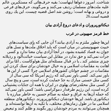
شناخت. امروز دعواها اینهاست؛ بقیه‌ حرف‌هائى كه مستكبرین عالم
علیه ملت‌هاى مسلمان ردیف می‌كنند و می‌گویند، حرف‌هاى فرعى
و دروغى و بهانه است؛ روشن شد اصل قضیه چیست. این یك روى
قضیه است.26
دیکتاتورپروران و ادعای دروغ آزادی بیان
خط قرمز صهیونی در غرب
این‌ها چطور ملتزم به آزادى بیانند؟ آن جایى كه پاى سیاست‌هاى
خبیث صهیونیستى در میان است كه باید اخلاق ملّت‌ها و نسل هاى
جوان به فساد كشیده بشود، در آنجا آزادى بیان معنا ندارد و كسى
جرأت نمی‌كند و حق ندارد در مقابل این سیاست خباثت‌آلود و رذیلانه
چیزى منتشر كند ـ یا در قبال مسئله‌اى مثل هولوكاست ـ امّا براى
اهانت به مقدّسات اسلامى و به خیال خودشان براى سبك كردن این
مقدّسات در چشم جوانان كشورهاى اسلامى چرا! كسى از این ها
باور نمی‌كند. كسى باور نمی‌كند كه رژیم آمریكا كه سى سال از
كسى مثل حسنى مبارك به جدّ حمایت كرده است، سى و پنج سال
از كسى مثل محمّدرضاى پهلوى در ایران با همه‌ آن جنایات پشتیبانى
كرده است، این رژیم طرفدار دموكراسى باشد؛ كسى باور نمی‌كند
كه حمله‌ آن‌ها به عراق و حمله‌ به صدّام حسین به‌ خاطر مبارزه‌ با
دیكتاتورى باشد. این‌ها خودشان دیكتاتورپرورند. دیكتاتورهاى منطقه‌
اسلامى ما در طول زمان‌‌هاى مختلف، با تكیه‌ به آن‌ها توانسته‌اند و
همچنان می‌توانند به مردم خودشان زور بگویند و ظلم كنند و تبعیض