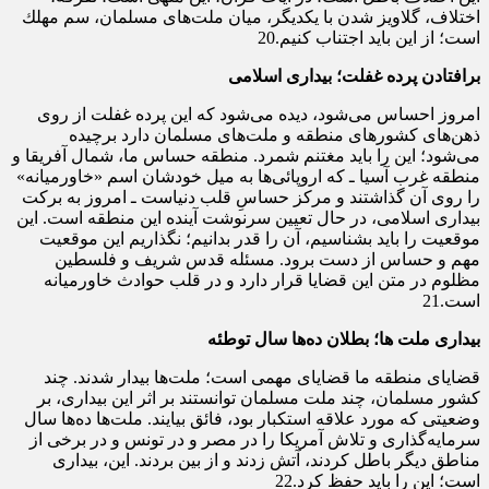
اختلاف، گلاویز شدن با یكدیگر، میان ملت‌هاى مسلمان، سم مهلك
است؛ از این باید اجتناب كنیم.20
برافتادن پرده غفلت؛ بیداری اسلامی
امروز احساس می‌شود، دیده می‌شود كه این پرده‌ غفلت از روى
ذهن‌هاى كشورهاى منطقه و ملت‌هاى مسلمان دارد برچیده
می‌شود؛ این را باید مغتنم شمرد. منطقه‌ حساس ما، شمال آفریقا و
منطقه‌ غرب آسیا ـ كه اروپائى‌ها به میل خودشان اسم «خاورمیانه»
را روى آن گذاشتند و مركز حساسِ قلب دنیاست ـ امروز به بركت
بیدارى اسلامى، در حال تعیین سرنوشت آینده‌ این منطقه است. این
موقعیت را باید بشناسیم، آن را قدر بدانیم؛ نگذاریم این موقعیت
مهم و حساس از دست برود. مسئله‌ قدس شریف و فلسطین
مظلوم در متن این قضایا قرار دارد و در قلب حوادث خاورمیانه
است.21
بیداری ملت ها؛ بطلان ده‌ها سال توطئه
قضایاى منطقه‌ ما قضایاى مهمى است؛ ملت‌ها بیدار شدند. چند
كشور مسلمان، چند ملت مسلمان توانستند بر اثر این بیدارى، بر
وضعیتى كه مورد علاقه‌ استكبار بود، فائق بیایند. ملت‌ها ده‌ها سال
سرمایه‌گذارى و تلاش آمریكا را در مصر و در تونس و در برخى از
مناطق دیگر باطل كردند، آتش زدند و از بین بردند. این، بیدارى
است؛ این را باید حفظ كرد.22