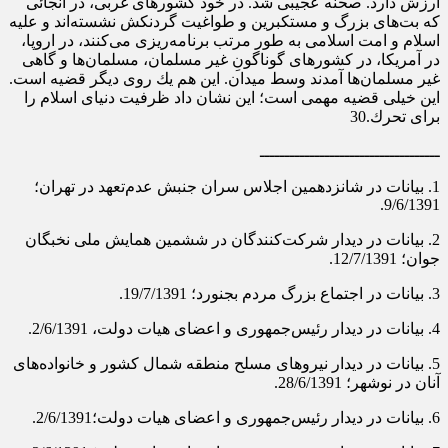
ارزش دارد. صحنه‌ عجیبى شد. در خود كشورهاى غربى، در آنجائى
كه بت‌هاى بزرگ و مستكبرین و طواغیت گردنكش نشسته‌اند و علیه
اسلام و امت اسلامى به طور مرتب برنامه‌ریزى می‌كنند، در اروپا،
در آمریكا، در كشورهاى گوناگونِ غیر مسلمان، مسلمان‌ها و گاهى
غیر مسلمان‌ها آمدند وسط میدان. این هم یك روى دیگر قضیه است.
این خیلى قضیه‌ مهمى است؛ این نشان داد ظرفیت دنیاى اسلام را
براى تحرك.30
ــــــــــــــــــــــــــــــــــــ
1. بیانات در شانزدهمین اجلاس سران جنبش عدم‌تعهد در تهران؛
9/6/1391.
2. بیانات در دیدار شركت‌كنندگان در ششمین همایش ملی نخبگان
جوان؛ 12/7/1391.
3. بیانات در اجتماع بزرگ مردم بجنورد؛ 19/7/1391.
4. بیانات در دیدار رئیس‌جمهوری و اعضاى هیات دولت‌، 2/6/1391.
5. بیانات در دیدار نیروهاى مسلح منطقه‌ شمال كشور و خانواده‌هاى
آنان در نوشهر؛ 28/6/1391.
6. بیانات در دیدار رئیس‌جمهوری و اعضاى هیات دولت؛2/6/1391.