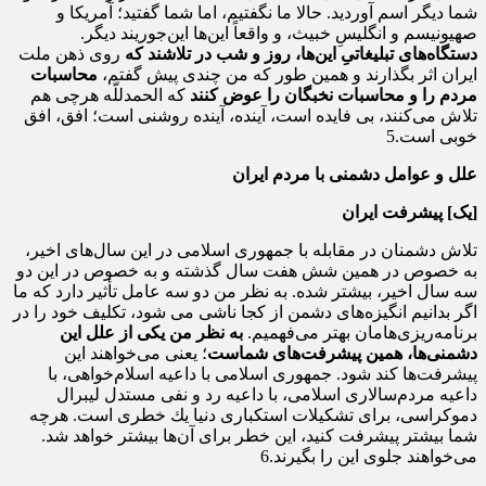
شما دیگر اسم آوردید. حالا ما نگفتیم، اما شما گفتید؛ آمریكا و
صهیونیسم و انگلیسِ خبیث، و واقعاً این‌ها این‌جوریند دیگر.
دستگاه‌هاى تبلیغاتىِ این‌ها، روز و شب در تلاشند كه
روى ذهن ملت
ایران اثر بگذارند و همین طور كه من چندى پیش گفتم،
محاسبات
مردم را و
محاسبات نخبگان را عوض كنند
كه الحمدللّه هرچى هم
تلاش می‌كنند، بی فایده است، آینده، آینده‌ روشنى است؛ افق، افق
خوبى است.5
علل و عوامل دشمنی با مردم ایران
[
یک
]
پیشرفت ایران
تلاش دشمنان در مقابله‌‌ با جمهورى اسلامى در این سال‌هاى اخیر،
به خصوص در همین شش هفت سال گذشته و به خصوص در این دو
سه سال اخیر، بیشتر شده. به نظر من دو سه عامل تأثیر دارد كه ما
اگر بدانیم انگیزه‌‌هاى دشمن از كجا ناشى می شود، تكلیف خود را در
برنامه‌‌ریزى‌‌هامان بهتر می‌فهمیم.
به نظر من یكى از علل این
دشمنى‌‌ها، همین
پیشرفت‌هاى شماست
؛ یعنى می‌خواهند این
پیشرفت‌ها كند شود. جمهورى اسلامى با داعیه‌‌ اسلام‌‌خواهى، با
داعیه‌‌ مردم‌‌سالارى اسلامى، با داعیه‌‌ رد و نفى مستدل لیبرال
دموكراسى، براى تشكیلات استكبارى دنیا یك خطرى است. هرچه
شما بیشتر پیشرفت كنید، این خطر براى آن‌ها بیشتر خواهد شد.
می‌خواهند جلوى این را بگیرند.6