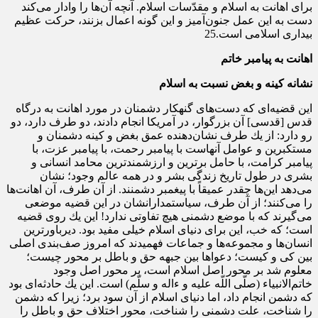
براى اهانت به اسلام و مقدّسات اسلام. آنچه آن‌ها را وادار می‌كند
دست به این عمل جنون‌آمیز و این گونه اعمال بزنند، حركت عظیم
بیدارى اسلامى است.25
اهانت به پیامبر خاتم
نشانه کینه و بغض نسبت به اسلام
این قضیه‌اى كه دست‌هاى گنهكار دشمنان در مورد اهانت به درگاه
قدس [قدسی] آن بزرگوار، در آمریكا انجام دادند، دو طرف دارد، دو
رو دارد: از یك طرف نشان‌دهنده‌ عمق بغض و كینه‌ دشمنان و
مستكبرین و عوامل آنهاست با پیامبر رحمت، با پیامبر عزت، با
پیامبر كرامت، با حامل برترین و ارزشمندترین محامد انسانى و
بشرى در طول تاریخ زندگى بشر و در همه‌ عالم وجود؛ نشان
می‌دهد این‌ها چقدر عمیقاً با پیغمبر دشمنند. از آن طرف، آن اهانت‌ها
را می‌كنند؛ از آن طرف، سیاستمدارانشان در این قضیه موضعى
می‌گیرند كه با موضع دشمنى هیچ تفاوتى ندارد! این یك روى قضیه
است؛ كه خب، این براى دنیاى اسلام خیلى مفید بود. دیرباورترین
انسان‌ها و مجموعه‌ها و جماعات فهمیدند كه امروز صف‌بندى اصلى
بین كى و كیست؛ دعواها بین جبهه‌ حق و باطل بر محور چیست؛
معلوم شد بر محور اصل اسلام است، بر محور اصل وجود
خاتم‌الانبیاء (صلّى اللّه علیه و ءاله و سلّم) است. این یك حادثه‌اى بود
كه دشمن انجام داد، اما دنیاى اسلام از آن سود برد؛ زیرا كه دشمن
را شناخت، علت دشمنى را شناخت، محور اختلاف حق و باطل را