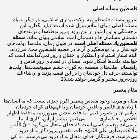
فلسطین مسأله اصلی
امروز مسئله‌ فلسطین به بركت بیدارى اسلامى، بار دیگر به یك
مسئله‌ اصلى دنیاى اسلام تبدیل شده است؛ نباید بگذارید این
برجستگى و این امتیاز از بین برود و زیر توطئه‌ها و ترفندهاى
دشمنان مسلمان ها و دشمنان امت اسلامى پنهان بماند.
مسئله‌
فلسطین یك مسئله‌ اصلى است.
در طول زمان، ملت‌ها دولت‌هاى
خودشان را با موضعگیرى آن‌ها در قضیه‌ فلسطین محك می‌زدند.
البته فشار استبداد و استكبار و اختناق و زور نمی‌گذاشته است كه
خواسته‌ ملت‌ها آشكار شود. امسال در قضایاى روز قدس و
راهپیمائى ملت‌هاى منطقه، به كورى چشم صهیونیست‌ها، ملت‌ها
توانستند حرف دل خودشان را در این قضیه بزنند و ان‌شاءاللّه
روزبه‌روز بیشتر و گرمتر خواهد شد.23
مقام پیغمبر
مقام و مرتبه‌ وجود مقدس پیغمبر اكرم چیزى نیست كه ما انسان‌ها
با زبان‌هاى قاصر و ناقصِ خودمان و با فهم‌هاى كوتاهِ خودمان
بتوانیم آن را تصویر كنیم؛ ما فقط عشق می‌ورزیم، ما فقط اظهار
اخلاص و خاكسارى می‌كنیم؛ بیشتر از این، كارى از ما
برنمى‌آید. پیغمبر كسى است كه خداى متعال می‌گوید: «انّ اللّه و
ملائكته یصلّون على النّبىّ». ذات مقدس پروردگار به او درود
می‌فرستد، فرشتگان خداى متعال به او درود می‌فرستند؛ ما كى