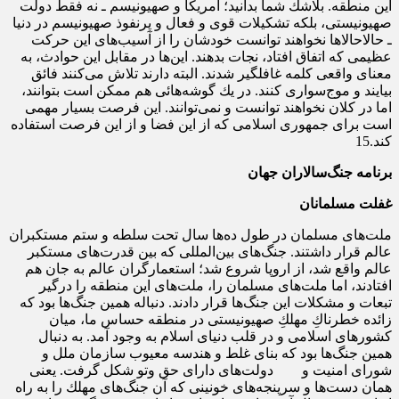
این منطقه. بلاشك شما بدانید؛ آمریكا و صهیونیسم ـ نه فقط دولت
صهیونیستى، بلكه تشكیلات قوى و فعال و پرنفوذ صهیونیسم در دنیا
ـ حالاحالاها نخواهند توانست خودشان را از آسیب‌هاى این حركت
عظیمى كه اتفاق افتاد، نجات بدهند. این‌ها در مقابل این حوادث، به
معناى واقعى كلمه غافلگیر شدند. البته دارند تلاش می‌كنند فائق
بیایند و موج‌‌سوارى كنند. در یك گوشه‌‌هائى هم ممكن است بتوانند،
اما در كلان نخواهند توانست و نمی‌توانند. این فرصت بسیار مهمى
است براى جمهورى اسلامى كه از این فضا و از این فرصت استفاده
كند.15
برنامه جنگ‌سالاران جهان
غفلت مسلمانان
ملت‌هاى مسلمان در طول ده‌ها سال تحت سلطه و ستم مستكبران
عالم قرار داشتند. جنگ‌هاى بین‌المللى كه بین قدرت‌هاى مستكبر
عالم واقع شد، از اروپا شروع شد؛ استعمارگران عالم به جان هم
افتادند، اما ملت‌هاى مسلمان را، ملت‌هاى این منطقه را درگیر
تبعات و مشكلات این جنگ‌ها قرار دادند. دنباله‌ همین جنگ‌ها بود كه
زائده‌ خطرناكِ مهلكِ صهیونیستى در منطقه‌ حساس ما، میان
كشورهاى اسلامى و در قلب دنیاى اسلام به وجود آمد. به دنبال
همین جنگ‌ها بود كه بناى غلط و هندسه‌ معیوب سازمان ملل و
شوراى امنیت و دولت‌هاى داراى حق وتو شكل گرفت. یعنى
همان دست‌ها و سرپنجه‌هاى خونینى كه آن جنگ‌هاى مهلك را به راه