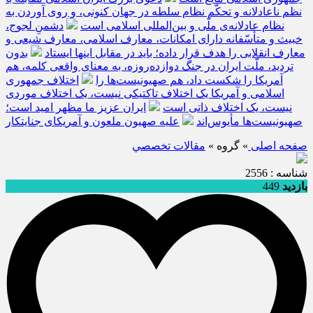
نظم ناعادلانه و تحکّم نظام سلطه در جهان کنونی، و روی آوردن به
نظام عادلانه‌ی ملّی و بین‌المللی اسلامی است
دشمنِ لجوج،
خبیث و متأسّفانه دارای امکانات، معارف اسلامی، معارف شیعی و
معارف انقلابی را هدف قرار داده؛ باید در مقابل اینها ایستاد
بدون
تردید، ملّت ایران در جنگ دوازده‌روزه، به معنای واقعی کلمه، هم
آمریکا را شکست داد، هم صهیونیست‌ها را
اختلاف جمهوری
اسلامی و آمریکا یک اختلاف تاکتیکی نیست، یک اختلاف موردی
نیست، یک اختلاف ذاتی است
ایران عزیز ما مظهر امید است؛
صهیونیست‌ها مأیوس‌اند
علیه صهیون ملعون و آمریکای جنایتکار
صفحه اصلی
» گروه »
مقالات تخصصي
شناسه : 2556
بازدید
449