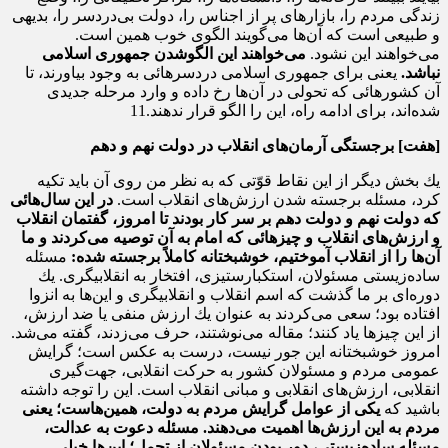
زندگى مردم را، بازارهاى پر از اجناس را، دولت بى‌‌دردسر را، بدیهى
و طبیعى است كه آن‌ها می‌گویند الگوى خوب همین است.
می‌خواهند این نشود.
می‌خواهند این الگوشدن جمهورى اسلامى
نباشد.
یعنى براى جمهورى اسلامى دردسرهائى به وجود بیاورند، تا
آن كشورهائى كه تحولى در آن‌ها رخ داده و وارد مرحله‌‌ جدیدى
شده‌‌اند، براى ادامه‌‌ راه، این را الگو قرار ندهند.11
[
هفت]
برجستگی آرمان‌های انقلاب در دولت نهم و دهم
یك بخش دیگر از این نقاط قوّتى كه به نظر من روى آن باید تكیه
كرد، مسئله‌‌ برجسته شدن ارزش‌هاى انقلاب است.
در این سال‌هائى
كه دولت نهم و دولت دهم بر سر كار بودند تا
امروز، گفتمان انقلاب
و ارزش‌هاى‌‌ انقلاب و چیزهائى كه امام به آن توصیه می‌كردند و
ما
آن‌ها را از انقلاب آموختیم، خوشبختانه كاملاً برجسته شده:
مسئله‌‌
ساده‌‌زیستى مسئولان، استكبارستیزى، افتخار به انقلابیگرى. یك
دوره‌‌اى بر ما گذشت كه اسم انقلاب و انقلابیگرى و این‌ها به انزوا
افتاده بود؛ سعى می‌كردند به عنوان یك ارزش منفى یا ضد ارزش،
از این چیزها یاد كنند؛ مقاله می‌نوشتند، حرف می‌زدند، گفته می‌شد.
امروز خوشبختانه این جور نیست، درست به عكس است؛ گرایش
عمومى مردم و مسئولان كشور به حركت انقلابى، جهت‌گیرى
انقلابى، ارزش‌هاى انقلابى و مبانى انقلاب است. این را توجه داشته
باشید كه
یكى از عوامل گرایش مردم به دولت، همین‌هاست؛ یعنى
مردم به این
ارزش‌ها اهمیت می‌دهند. مسئله‌‌ دعوت به عدالت،
مسئله‌‌ ساده‌‌زیستى، دور بودن
مسئولان از تجمل؛ این‌ها خیلى