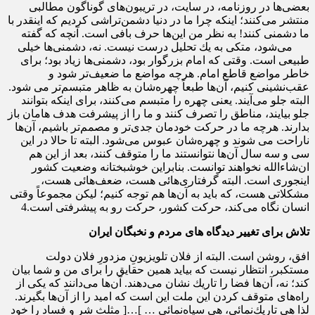
بعضى‌‌ها در روزنامه، در سایت، در تریبون‌هاى گوناگون مطالبى
منتشر می‌كنند؛ اینكه چرا ما در دنیا دشمن‌‌تراشى كردیم كه اینقدر با
ما دشمنى كنند! به نظر من این‌ها حرف بافى است. آنچه كه گفته
می‌شود، متكى به یك تحلیل درست نیست. نه، دشمنى‌‌ها خیلى
طبیعى است. وقتى كه امام بزرگوار بود، دشمنى‌‌ها زیاد بود؛ براى
خاطر مواضع قاطع امام. هرچه مواضع ما ضعیف‌‌تر شود و
عقب‌‌نشینى كنیم، آن‌ها طبعاً چهره‌‌شان به ظاهر متبسم‌‌تر می شود.
البته جلو مى‌‌آیند. یعنى چهره را متبسم می‌كنند، براى اینكه بتوانند
جلو بیایند، مناطق را تصرف كنند و ما را از پیشرفت هدف هامان باز
بدارند. هرچه ما در حركت خودمان جدى‌‌تر و مصمم‌‌تر باشیم، آن‌ها
ناراحت می شوند و چهره‌‌شان عبوس می‌شود. البته تا حالا در این
سى و سه سال آن‌ها نتوانستند ما را متوقف كنند، بعد از این هم
ان‌‌شاءالله نخواهند توانست. بنابراین خوشبختانه وضعیت كشور
اینجورى است. البته گرفتارى‌‌هائى هست، ضعف‌هائى هست،
مشكلاتى هست، كه باید به آن‌ها هم توجه كنیم؛ لیكن مجموعاً وقتى
انسان نگاه می‌كند، حركت كشور، حركت رو به پیشرفتى است.4
تلاش برای تغییر دیدگاه های مردم و نخبگان ایران
افق، روشن است. البته از فلان تلویزیونِ مزدورِ فلان دولت
مستكبر، انتظار نیست كه بیاید همین حقایق را براى من و شما بیان
كند؛ نه، آن‌ها فضا را تاریك نشان می‌دهند. آن‌ها می‌دانند كه یكى از
راه‌هاى متوقف كردن این ملت این است كه امید را از آن‌ها بگیرند.
لذا هى تاریك‌نمائى، هى سیاه‌نمائى … ]…[ مثلث شر و فساد را خود