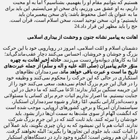
هستیم كه بتوانیم مقام او را بفهمیم، بشناسیم؟ اما به او محبت
داریم، به او عشق می ورزیم، پاى سخن او مى‌ایستیم. این باید براى
ما به عنوان یك اصل محفوظ باشد: پاى سخن پیغمبرمان باید
بایستیم؛ و آن، سخن توحید است، سخن اسلام است، قرآن است.
حج را باید مظهر این قرار داد.24
اهانت به پیامبر نشانه جنون و وحشت از بیداری اسلامی
دشمنان اسلام و امّت اسلامى، امروز در رویارویى خود با این حركت
بزرگ و جوشان و خروشان، احساس می‌كنند دچار عقب‌ماندگى‌اند؛
لذا به كارهاى دیوانه‌وار دست می‌زنند.
حادثه‌ اخیرِ اهانت به چهره‌
منوّر خاتم پیامبران (صلّى الله علیه و اله و سلّم)
از جمله‌ عبرت‌هاى
تاریخ ما است و عبرت باقى خواهد ماند.
سردمداران نظام‌هاى
استكبارى در حالى كه این حركت را محكوم نمی‌كنند و وظیفه‌ خود
را در قبال این جرم بزرگ انجام نمی‌دهند، سعى می‌كنند خود را از
این جریمه‌ سنگین بركنار بدارند؛ ادّعا می‌كنند كه ما دخیل در این
جنایت نیستیم. ما اصرار نداریم اثبات جرم براى كسانى یا مسئولانى
و دست‌اندركارانى بكنیم، امّا رفتار و شیوه‌ سردمداران استكبار،
سیاستمداران امریكا و برخى كشورهاى اروپایى، موجب شده است
كه انگشت اتّهام از سوى ملّت‌ها به سمت آن‌ها دراز بشود. باید
خودشان را تبرئه كنند. باید ثابت كنند كه در این جرم بزرگ شركت
ندارند. اثبات هم با این نمیشود كه به زبان چیزى بگویند، باید عملاً این
را اثبات كنند، باید جلوى این تجاوزها را بگیرند؛ البتّه نخواهند گرفت.
دلیل آن هم روشن است؛ انگیزه وجود دارد در دستگاه‌هاى استكبار