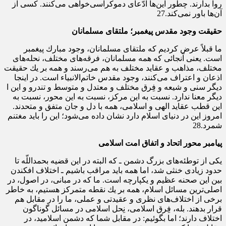
روا بدارند. چطور این‌ها ادّعاى دموكراسى‌خواهى می‌كنند. كسى از
آن‌ها باور نمی‌كند.27
حقیقت وجود مقدس پیغمبر؛ ملتقای مسلمانان
ما قبلاً عرض كردیم كه ملتقاى مسلمانان، وجود مبارك پیغمبر
است. یعنى آنجائى كه همه‌ مسلمانان، فرقه‌هاى مختلف، نحله‌هاى
مختلف، مذاهب و عقاید مختلف به هم می‌رسند و همه بر یك حقیقت
اذعان و اعتراف می‌كنند، وجود مقدس خاتم‌الانبیاء است. در اینجا
دیگر سنى و شیعه و فِرق مختلف و معتدل و متوسط و تندرو و این ا
دیگر معنا ندارد. نسبت به این مركز، نسبت به این محور، نسبت به
این قطب عقاید الهى و اسلامى، همه با دل و جان متفق و متحدند.
امروز این در دنیاى اسلام دارد نشان داده می‌شود؛ این را باید مغتنم
شمرد.28
پیامبر محور اتحاد و اتفاق امت اسلامی
یكى از توطئه‌هاى بزرگ دشمن ـ كه البته در این قضیه بحمداللّه تا
حدود زیادى خنثى شد، اما همه باید مراقب باشیم ـ اختلاف افكندن
بین این صحنه‌ عظیم و یكپارچه است. ما كه در مبانى، در اصول، در
اصلى‌ترین مسائل اسلام، همه بر یك نقطه متمركز هستیم، به خاطر
برخى از اختلاف‌هاى نظرى و عقیدتى و عملى، ما را در مقابل هم
قرار بدهند. بله، فِرق اسلامى، نِحل اسلامى در مسائل گوناگون
اختلاف دارند؛ اما بگوئیم: در مقابل شما كه دشمن اسلامید، در