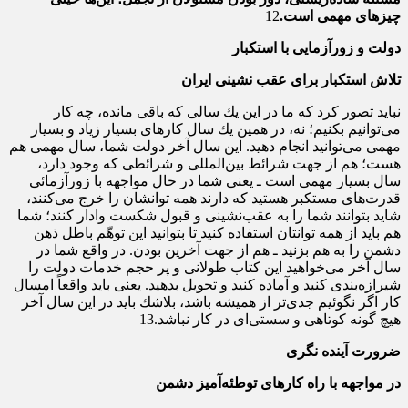
چیزهاى مهمى است.
12
دولت و زورآزمایی با استکبار
تلاش استکبار برای عقب نشینی ایران
نباید تصور كرد كه ما در این یك سالى كه باقى مانده، چه كار
می‌توانیم بكنیم؛ نه، در همین یك سال كارهاى بسیار زیاد و بسیار
مهمى می‌توانید انجام دهید. این سال آخر دولت شما، سال مهمى هم
هست؛ هم از جهت شرائط بین‌‌المللى و شرائطى كه وجود دارد،
سال بسیار مهمى است ـ یعنى شما در حال مواجهه با زورآزمائى
قدرت‌هاى مستكبر هستید كه دارند همه‌‌ توانشان را خرج می‌كنند،
شاید بتوانند شما را به عقب‌‌نشینى و قبول شكست وادار كنند؛ شما
هم باید از همه‌‌ توانتان استفاده كنید تا بتوانید این توهّم باطل ذهن
دشمن را به هم بزنید ـ هم از جهت آخرین بودن. در واقع شما در
سال آخر می‌خواهید این كتاب طولانى و پر حجم خدمات دولت را
شیرازه‌‌بندى كنید و آماده كنید و تحویل بدهید. یعنى باید واقعاً امسال
كار اگر نگوئیم جدى‌‌تر از همیشه باشد، بلاشك باید در این سال آخر
هیچ گونه كوتاهى و سستى‌‌اى در كار نباشد.13
ضرورت آینده نگری
در مواجهه با راه کارهای توطئه‌آمیز دشمن