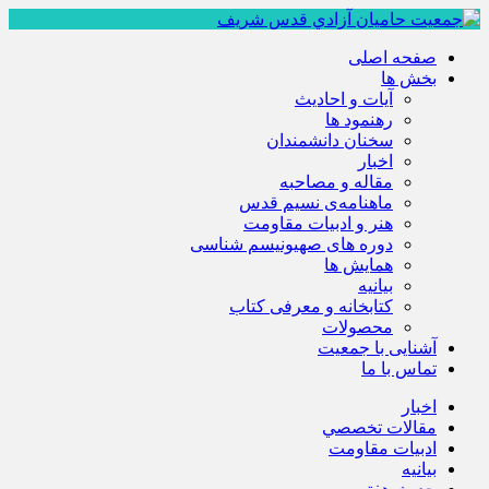
صفحه اصلی
بخش ها
آیات و احادیث
رهنمود ها
سخنان دانشمندان
اخبار
مقاله و مصاحبه
ماهنامه‌ی نسیم قدس
هنر و ادبیات مقاومت
دوره های صهیونیسم شناسی
همايش ها
بيانيه
کتابخانه و معرفی کتاب
محصولات
آشنایی با جمعیت
تماس با ما
اخبار
مقالات تخصصي
ادبيات مقاومت
بيانيه