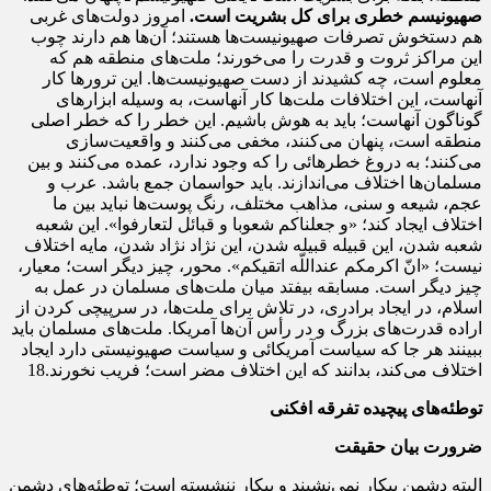
صهیونیسم خطرى براى كل بشریت است.
امروز دولت‌هاى غربى
هم دستخوش تصرفات صهیونیست‌ها هستند؛ آن‌ها هم دارند چوب
این مراكز ثروت و قدرت را می‌خورند؛ ملت‌هاى منطقه هم كه
معلوم است، چه كشیدند از دست صهیونیست‌ها. این ترورها كار
آنهاست، این اختلافات ملت‌ها كار آنهاست، به وسیله‌ ابزارهاى
گوناگون آنهاست؛ باید به هوش باشیم. این خطر را كه خطر اصلى
منطقه است، پنهان می‌كنند، مخفى می‌كنند و واقعیت‌سازى
می‌كنند؛ به دروغ خطرهائى را كه وجود ندارد، عمده می‌كنند و بین
مسلمان‌‌ها اختلاف مى‌اندازند. باید حواسمان جمع باشد. عرب و
عجم، شیعه و سنى، مذاهب مختلف، رنگ پوست‌ها نباید بین ما
اختلاف ایجاد كند؛ «و جعلناكم شعوبا و قبائل لتعارفوا». این شعبه
شعبه شدن، این قبیله قبیله شدن، این نژاد نژاد شدن، مایه‌ اختلاف
نیست؛ «انّ اكرمكم عنداللّه اتقیكم». محور، چیز دیگر است؛ معیار،
چیز دیگر است. مسابقه بیفتد میان ملت‌هاى مسلمان در عمل به
اسلام، در ایجاد برادرى، در تلاش براى ملت‌ها، در سرپیچى كردن از
اراده‌ قدرت‌هاى بزرگ و در رأس آن‌ها آمریكا. ملت‌هاى مسلمان باید
ببینند هر جا كه سیاست آمریكائى و سیاست صهیونیستى دارد ایجاد
اختلاف می‌كند، بدانند كه این اختلاف مضر است؛ فریب نخورند.18
توطئه‌های پیچیده تفرقه افکنی
ضرورت بیان حقیقت
البته دشمن بیكار نمى‌نشیند و بیكار ننشسته است؛ توطئه‌هاى دشمن