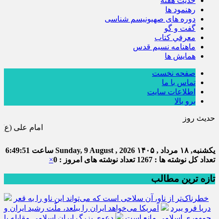
حديث هفته
رهنمود ها
دوره های صهیونیسم شناسی
گفت و گو
معرفي كتاب
ماهنامه نسيم قدس
همايش ها
صفحه نخست
تماس با ما
اطلاعات سایت
برو بالا
حدیث روز
امام علی (ع) می فرماید : هر کس از خود بدگویی و انتقاد کند٬
یکشنبه, ۱۸ مرداد , ۱۴۰۵
Sunday, 9 August , 2026
ساعت
6:49:52
تعداد کل نوشته ها : 1267
تعداد نوشته های امروز : 0
×
تازه ترین مطالب
خطرناک‌تر از ناو، آن سلاحی است که می‌تواند این ناو را به قعر
دریا فرو ببرد
آمریکا می‌خواهد ایران را ببلعد، ملّت رشید ایران و
جمهوری اسلامی مانع است
دعوی بزرگ ایران اسلامی مقابله با