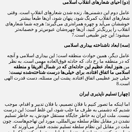
[
دو
]
احیای شعارهای انقلاب
اسلامی
عامل دوم این دشمنى‌‌ها، زنده شدن شعارهاى انقلاب است. وقتى
شعارهاى انقلاب كمرنگ شود، پنهان شود، آن‌ها طبعاً بیشتر
خوششان مى‌‌آید و چهره‌‌ همراه‌‌ترى می‌گیرند؛ هرچه شما شعارهاى
انقلاب را پررنگ‌‌تر كنید، آن‌ها چهره‌‌شان عبوس‌‌تر و خصمانه‌‌تر
میشود؛ این چیزِ طبیعى است.7
[
سه]
ابعاد ناشناخته بیداری اسلامی
عامل دیگر، همین حوادث منطقه است؛ این بیدارى اسلامى و آنچه
كه در منطقه‌‌ ما رخ داد، كه حادثه‌‌ فوق‌‌العاده مهمى است. به نظر
من
هنوز ابعاد عظیم این حادثه‌‌اى
كه در شمال آفریقا و منطقه‌‌
اسلامى ما اتفاق افتاده، براى خیلى‌‌ها درست
شناخته‌‌شده نیست
؛
خیلى چیز عظیمى اتفاق افتاده. پشت این مسئله، دست قدرت الهى
است.8
[
چهار]
تسلیم ناپذیری ایران
اما اینكه ما تصور كنیم با فلان تصمیم، با فلان تدبیر و اقدام، موجب
شدیم كه دشمنى به طرف ما جلب شود، این غلط است؛ این درست
نیست. ملت ایران به خاطر جایگاه مستقل خودش، به خاطر تسلیم
نشدن در مقابل نظام سلطه‌ بین‌المللى، مورد این تهاجم‌هاست. چون
ملت در مقابل این نظام سلطه تسلیم نشده، فشار مى‌آورند كه