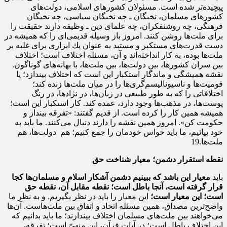
پیچیده‌تر شده است. مسئولان كشورهاى اسلامى، دولت‌هاى
كشورهاى مسلمان، نخبگان ـ چه نخبگان سیاسى، چه نخبگان
فرهنگى، چه روشنفكران، چه علماى دین ـ وظیفه دارند حقیقت را
براى ملت‌ها روشن كنند. امروز باز وسیله‌ قدیمى‌اى را كه همیشه در
دست قدرت‌هاى مستكبر و مستبد به عنوان یك ابزارى براى غلبه‌ بر
ملت‌ها بوده، به كار انداخته‌اند و آن، مسئله‌ اختلاف است؛ اختلاف
بین سران كشورها، بین دولت‌ها، بین ملت‌ها، با بهانه‌هاى گوناگون.
نقشه‌ همیشگى و ماندگار استكبار این است كه اختلاف بیندازد؛ یا
قومیت‌ها و ناسیونالیسم‌گرى‌ها را در میان ملت‌ها زنده كند؛
اختلافاتى را كه به طور طبیعى در زبان‌ها، در نژادها، در رنگ
پوست‌ها، در مذهب‌ها وجود دارد، عمده كند. كار استكبار این است؛
همیشه همین كار را كرده است. از قدیم گفتند: «تفرقه بینداز و
حكومت كن». امروز همین نقشه را دارند دنبال می‌كنند. ما باید به
خود بیائیم، ما باید حواس خودمان را جمع كنیم؛ هم دولت‌ها، هم
ملت‌ها.19
نقطه استقرار دشمن؛ معیار شناخت حق
باید
معیار این باشد كه ببینیم دشمن آشكار اسلام و مسلمان‌ها كجا
قرار گرفته است،
آنجا باطل است؛ نقطه‌ مقابل آن، نقطه‌ حق
است؛ این معیار است؛
این معیار را باید در نظر بگیریم. و به نظر ما
واضح‌ترین مصداق، همین مسئله‌ اتحاد و اتفاق بین ملت‌هاست. آن‌ها
می‌خواهند بین ملت‌هاى مسلمان اختلاف بیندازند؛ ما باید بدانیم كه
این اختلاف باطل است؛ در آیات قرآن، این منهىّ است؛ تفرقه،