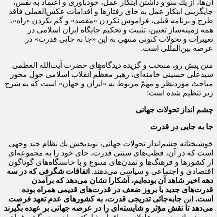
آن‌ها، از یك سو و داشتن ابتكار عمل، خودباوری و اعتماد به نفس،
جایگزینی ابتكار عمل به جای رفتارها و اقدامات عكس‌العملی فاقد
طرح و برنامه قبلی، فراموش نكردن «مقصد» و گم نكردن «راه»،
همه زمینه‌ساز تعیین، تثبیت و تحكیم جایگاه ایران اسلامی در
تغییرات و تحولات كنونی منتهی به این «جا به جایی قدرت» در
عرصه بین‌المللی است.
متن پیش رو، منتخب و گزیده دیدگاه‌های حضرت آیت‌الله العظمی
سیدعلی حسینی خامنه‌ای، رهبر معظّم انقلاب اسلامی حول محور
مباحث موردنظر و مهمّ مربوط به «ایران و جهان» است که به شرح
زیر تنظیم شده است:
چشم انداز تحولات جهانی
جا به جایی در قدرت
خوشبختانه چشم‌انداز تحولات جهانى، نویدبخش یك نظام چند وجهى
است كه در آن، قطب‌هاى سنتى قدرت، جاى خود را به مجموعه‌اى
از كشورها و فرهنگ‌ها و تمدن‌هاى متنوع و با خاستگاه‌هاى گوناگون
اقتصادى و اجتماعى و سیاسى می‌دهند.
اتفاقات شگرفى كه در سه
دهه‌ اخیر شاهد آن بوده‌ایم، آشكارا نشان می‌دهد كه برآمدن
قدرت‌هاى جدید با بروز
ضعف در قدرت‌هاى قدیمى همراه بوده
است.
این
جابه‌جائى تدریجى قدرت، به كشورهاى عدم
تعهد فرصت
می‌دهد تا نقش مؤثر و شایسته‌اى را در عرصه‌ جهانى بر عهده بگیرند