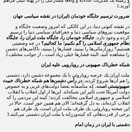
و زمینه‌ یك مدیریت عادلانه و واقعاً مشاركتى را در پهنه‌ گیتى فراهم
آورند.1
ضرورت ترسیم جایگاه خودمان (ایران) در نقشه سیاسی جهان
در نقشه‌ كنونى دنیا، در این كالكى كه امروز وضعیت جایگاه و
موقعیت نیروهاى سیاسى دنیا و جغرافیاى سیاسى دنیا را ترسیم
كرده و وجود دارد،
جایگاه خودمان را، جایگاه
ملت ایران را، جایگاه
نظام جمهورى اسلامى را گم نكنیم؛ ما كجائیم؟
در چه وضعیتى
هستیم؟ زورآزمائى‌ها را ببینید، فشارها را ببینید، ناكامى‌هاى دشمن
را مشاهده كنید. البته فشارها خیلى زیاد است ـ از جوانب مختلف.2
شبکه خطرناک صهیونی در رویارویی علیه ایران
ملت ایران یك عرصه‌ رویاروئى با یك مجموعه‌ دشمن دارد، دشمنى
را هم آن‌ها شروع كردند،
در رأس دشمن‌ها هم شبكه‌ خطرناك خبیث
صهیونیستى است
، كه متأسفانه بعضاً دولت‌هاى غربى و به خصوص
دولت آمریكا تحت تأثیر این شبكه‌اند. این‌ها از اول انقلاب با انقلاب
اسلامى و جمهورى اسلامى مخالفت كردند؛ كینه‌ این مردمى را كه
انقلاب كرده‌اند، به دل گرفته‌اند؛ الان هم همین جور است. حالا در
این صحنه‌ رویاروئى، یك طرف ملت ایران است، یك طرف هم
برخى از قدرت‌هائى كه كینه‌ورزانه با ملت ایران دشمنى می‌كنند.3
دشمنی با ایران در زمان امام