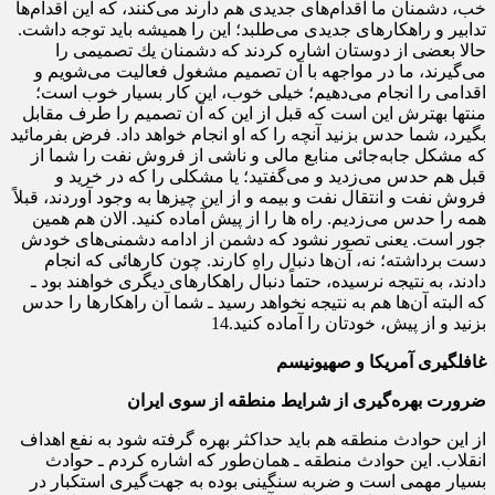
خب، دشمنان ما اقدام‌هاى جدیدى هم دارند می‌كنند، كه این اقدام‌ها
تدابیر و راهكارهاى جدیدى می‌طلبد؛ این را همیشه باید توجه داشت.
حالا بعضى از دوستان اشاره كردند كه دشمنان یك تصمیمى را
می‌گیرند، ما در مواجهه‌‌ با آن تصمیم مشغول فعالیت می‌شویم و
اقدامى را انجام می‌دهیم؛ خیلى خوب، این كار بسیار خوب است؛
منتها بهترش این است كه قبل از این كه آن تصمیم را طرف مقابل
بگیرد، شما حدس بزنید آنچه را كه او انجام خواهد داد. فرض بفرمائید
كه مشكل جابه‌‌جائى منابع مالى و ناشى از فروش نفت را شما از
قبل هم حدس می‌زدید و می‌گفتید؛ یا مشكلى را كه در خرید و
فروش نفت و انتقال نفت و بیمه و از این چیزها به وجود آوردند، قبلاً
همه را حدس می‌زدیم. راه ها را از پیش آماده كنید. الان هم همین
جور است. یعنى تصور نشود كه دشمن از ادامه‌‌ دشمنى‌‌هاى خودش
دست برداشته؛ نه، آن‌ها دنبال راهِ كارند. چون كارهائى كه انجام
دادند، به نتیجه نرسیده، حتماً دنبال راهكارهاى دیگرى خواهند بود ـ
كه البته آن‌ها هم به نتیجه نخواهد رسید ـ شما آن راهكارها را حدس
بزنید و از پیش، خودتان را آماده كنید.14
غافلگیری آمریکا و صهیونیسم
ضرورت بهره‌گیری از شرایط منطقه از سوی ایران
از این حوادث منطقه هم باید حداكثر بهره گرفته شود به نفع اهداف
انقلاب. این حوادث منطقه ـ همان‌طور كه اشاره كردم ـ حوادث
بسیار مهمى است و ضربه‌‌ سنگینى بوده به جهت‌گیرى استكبار در