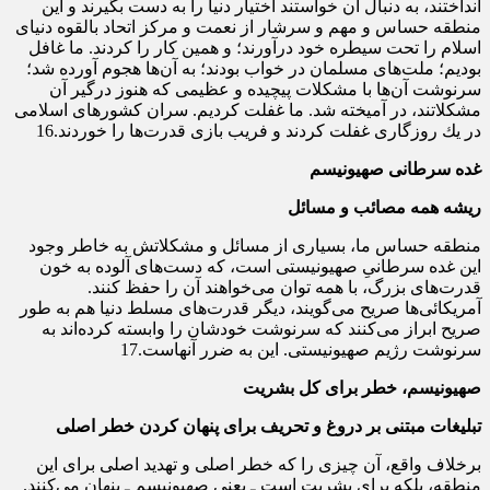
انداختند، به دنبال آن خواستند اختیار دنیا را به دست بگیرند و این
منطقه‌ حساس و مهم و سرشار از نعمت و مركز اتحاد بالقوه‌ دنیاى
اسلام را تحت سیطره‌ خود درآورند؛ و همین كار را كردند. ما غافل
بودیم؛ ملت‌هاى مسلمان در خواب بودند؛ به آن‌ها هجوم آورده شد؛
سرنوشت آن‌ها با مشكلات پیچیده و عظیمى كه هنوز درگیر آن
مشكلاتند، در آمیخته شد. ما غفلت كردیم. سران كشورهاى اسلامى
در یك روزگارى غفلت كردند و فریب بازى قدرت‌ها را خوردند.16
غده سرطانی صهیونیسم
ریشه همه مصائب و مسائل
منطقه‌ حساس ما، بسیارى از مسائل و مشكلاتش به خاطر وجود
این غده‌ سرطانىِ صهیونیستى است، كه دست‌هاى آلوده به خون
قدرت‌هاى بزرگ، با همه‌ توان می‌خواهند آن را حفظ كنند.
آمریكائى‌ها صریح می‌گویند، دیگر قدرت‌هاى مسلط دنیا هم به طور
صریح ابراز می‌كنند كه سرنوشت خودشان را وابسته كرده‌اند به
سرنوشت رژیم صهیونیستى. این به ضرر آنهاست.17
صهیونیسم، خطر برای کل بشریت
تبلیغات مبتنی بر دروغ و تحریف برای پنهان کردن خطر اصلی
برخلاف واقع، آن چیزى را كه خطر اصلى و تهدید اصلى براى این
منطقه، بلكه براى بشریت است ـ یعنى صهیونیسم ـ پنهان می‌كنند.