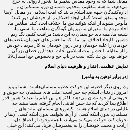
مقابل شما كه به وجود مقدس پیغمبر ما اینجور ناروائى به خرج
می‌دهید، ما همه متفقیم، متحدیم. دشمنان دین، مستكبران و
اداره‌كنندگان جبهه‌ ضد اسلام بدانند كه امت اسلامى در مقابل آن‌ها
متحد و متفق است؛ گمان ایجاد اختلاف را از خودشان دور كنند؛
مأیوس بشوند از اینكه بتوانند بین ما اختلاف ایجاد كنند. مبلّغین ما،
آحاد مردم ما، مدیران ما، پیروان گوناگون مذاهب ما، سنى ما،
شیعه‌ ما، همه باید حواسمان به این باشد؛ مراقبت كنیم، نگذاریم
دشمن با ایجاد اختلاف بین ما ـ كه ما خشم هاى خودمان، غضب‌هاى
خودمان را علیه خودمان و در درونِ خودمان به كار ببریم ـ خودش
را از مقابله‌ با خشم امت اسلامى نجات بدهد؛ این خطاى بزرگى
خواهد بود. این یك نكته است در باب حج و بخصوص حج امسال.29
نمایش عظمت، اقتدار و ظرفیت دنیای اسلام
[
در برابر توهین به پیامبر
]
یك روى دیگر قضیه، این حركت عظیم مسلمان‌هاست. شما ببینید
امروز در دنیاى اسلام چه خبر است؛ ملت های مسلمان چه جوش و
خروشی از خود نشان می‌دهند. اكثر هم این فیلم را ندیدند؛ همین قدر
اطلاع پیدا كردند كه یك چنین اهانتى انجام گرفته، شما ببینید چه
غلیانى در دنیاى اسلام هست. كشورهاى مسلمان، ملت‌هاى
مسلمان، بدون اینكه كسى از آن‌ها بخواهد، بدون اینكه كسى آن‌ها را
تحریك كند، حركت می‌كنند مى‌آیند، با همه‌ وجود، از اعماق دل،
ارادت و محبت خودشان را به پیغمبرشان فریاد می‌كنند؛ این خیلى