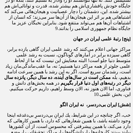
تسلیمش كنند. نه تنها نتوانستند او را وادار به تسلیم كنند، بلكه او در
جایگاه خودش پافشارى‌اش هم بیشتر شده، قدرت و توانائى‌اش هم
بیشتر شده. این، دشمنان را دچار عصبانیت و هیجان‌هائى می‌كند كه
اشتباهاتى هم بر اثر این هیجان‌ها از آن‌ها سر می‌زند؛ كه انسان از
اشتباهات آن‌ها هم می‌تواند منتفع شود. بنابراین نخبگان عزیز ما
جایگاه نظام جمهورى اسلامى را بدانند.9
[
پنج]
رتبۀ علمی ایران در جهان
مراكز جهانى اعلام می‌كنند كه رشد علمى ایران گاهى یازده برابر،
گاهى سیزده برابر در آمارهاى گوناگون، نسبت به رشد علمى
متوسط دنیا جلو است! البته معنایش این نیست كه ما از لحاظ
علمى جلوتر از همه‌ مراكز دنیا هستیم؛ نه، ما عقب‌ماندگى‌مان زیاد
است، رشدمان سریع است. اگر به این رشد با همین سرعت ادامه
بدهیم، بله
ممكن است در سال‌هاى
آینده، ده سال دیگر، پانزده سال
دیگر در رتبه‌هاى اول دنیا قرار بگیریم
در همه‌ بخش‌هاى دانش و
فناورى، اما الان هنوز نه، الان وسط راهیم، داریم حركت میكنیم.
این، بخش علمى.10
[
شش]
ایران بی‌دردسر، نه ایران الگو
خب، اگر چنانچه در این شرایط، یك ایرانِ بى‌‌دردسرِ بى‌‌دغدغه اینجا
وجود داشته باشد، با همین شعارهائى كه دارد، با همین كارهائى كه
دارد می‌كند، با همین پیشرفتى كه محسوس است، از آن كشورها
بیایند ببینند كارخانه‌‌ها را، دانشگاه‌‌ها را، مراكز تحقیقاتى را، وضع