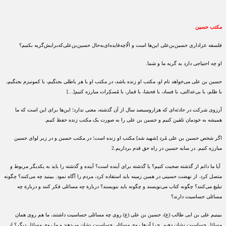
مکتب حسین
فلسفه عزاداری حسین‌بن‌علی این‌ها است و الّا‌چه‌فایده‌ای‌به‌حال حسین‌بن‌علی‌که‌برایش‌گریه بکنیم؟
او چه احتیاجی دارد به گریه ما و شما.
حسین بن علی می‌خواهد نام او، مکتب او زنده باشد، در مکتب او با هر باطلی بجنگیم، با کمونیزم بجنگیم،
با ظلم، با بی‌عدالتی، با فساد، با فحشا، با قمار، با مُسکِرات مبارزه کنیم[…]
آرزوی شرکت در حادثه‌ای که هزاروسیصد سال از آن گذشته، معنی ندارد؛ این‌ها برای این است که ما
همیشه به خودمان تلقین کنیم و حسین بن علی را به صورت یک مکتب زنده حفظ کنیم.
اگر شخص حسین بن علی مُرد [شهید شد] مکتب او زنده است؛ در مکتب حسین و در زیر لوای حسین
مبارزه کنیم. در سایه حسین در راه حق قدم برداریم.2
آیا ما دائم از گذشته صحبت کنیم؟ یا گذشته برای آینده است؟ آینده و گذشته را باید به یکدیگر مربوط و
متصل کرد. از نهضت حسینی در همین زمینه باید استفاده کرد، مردم را آگاه نمود. ببینید چه می‌کنند؟ چگونه
تبلیغ می‌کنند؟ چگونه کتاب می‌نویسند و چگونه باید بنویسند؟ دربارة چه مسائلی فکر کنند و دربارة چه
مسائلی حساسیت دارند؟
ببینیم علی بن ابی طالب (ع)، حسین بن علی (ع) روی چه مسائلی حساسیت داشتند، ما هم روی همان
مسائل حساسیت نشان دهیم. چرا آن‌ها روی مسائلی حساسیت نشان می‌دهند و ما روی مسائل دیگر؟ از