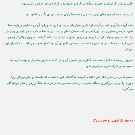
قلبی سرشار از ایمان و عقیدت نشأت می‌گرفت، سودمند و فرح‌زا برای عارف و عامی بود.
او پشتوانه محکم حوزه‌های دینی و علمی و خدمت‌گزاری سودمند برای ملّت و کشور بود.
همه آن‌چه یادآوری شد، برگرفته از تعابیر بسیار بلند و رسای فرزانه دوران، آن پیر جماران درباره استاد
شهید مرتضی مطهری بود. بزرگ‌مردی که دشمنان اصلی و پشت پرده اسلام، تاب تحمل کیمیای وجودش
را نداشتند و به وسیله یکی از گروه‌های مرموز، فرق مبارکش را نشانه گرفتند. او چون مولایش وضوی
خون گرفت و محاسنش به خون خضاب شد. همه این‌ها برای آن بود که او اسرار می‌دانست و اسرار هویدا
می‌کرد.
امروز بر همه ما تکلیف است که نگذاریم این اسرار آن چنان که امام عزیز سفارش و توصیه کرد «با
دسیسه‌های غیراسلامی» فراموش شود.
نسیم قدس در مسیر ادای این تکلیف، گزیده دیدگاه‌های این دانشمند، اندیشه‌مند و نظریه‌پرداز بزرگ
دوران را درباره بزرگترین مسأله بشریت در دنیای معاصر تنظیم کرده که عیناً در زیر از نظر خوانندگان
می‌گذرد:
دو تیغۀ یک قیچی؛ دو خطر بزرگ