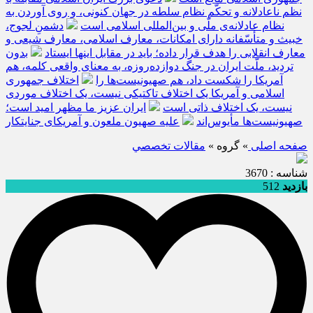
نظم ناعادلانه و تحکّم نظام سلطه در جهان کنونی، و روی آوردن به
نظام عادلانه‌ی ملّی و بین‌المللی اسلامی است
دشمنِ لجوج،
خبیث و متأسّفانه دارای امکانات، معارف اسلامی، معارف شیعی و
معارف انقلابی را هدف قرار داده؛ باید در مقابل اینها ایستاد
بدون
تردید، ملّت ایران در جنگ دوازده‌روزه، به معنای واقعی کلمه، هم
آمریکا را شکست داد، هم صهیونیست‌ها را
اختلاف جمهوری
اسلامی و آمریکا یک اختلاف تاکتیکی نیست، یک اختلاف موردی
نیست، یک اختلاف ذاتی است
ایران عزیز ما مظهر امید است؛
صهیونیست‌ها مأیوس‌اند
علیه صهیون ملعون و آمریکای جنایتکار
صفحه اصلی
» گروه »
مقالات تخصصي
شناسه : 3670
بازدید
512