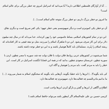
… آیا از آوارگان فلسطین اطلاعی دارید؟ آیا می‌دانید که اسرائیل امروز چه خطر بزرگی برای عالم اسلام
است؟
ما امروز دو خطر بزرگ داریم، دو خطر بزرگ متوجه عالم اسلام است.[…].
آن دو خطر یکی کمونیزم است و دیگر صهیونیسم یعنی خطر جهود؛ یکی کفر صریح است و دیگری نفاق.
این دو در تمام کشورهای اسلامی بساط جاسوسی خود را پهن کرده‌اند. خدا می‌داند که در سال چند میلیون
دلار برای این کار صرف می‌شود. این دو تا شاهرگ اسلام را می‌زنند، مثل دو تیغه قیچی به کار افتاده‌اند که
ریشه اسلام را بِبُرند. مسلمانان باید کاملاً هوشیار باشند و به این دو خطر توجه داشته باشند.
شما می‌شنوید در کشورهای عربی روابط فلان دولت با فلان دولت چه شد، سوریه با مصر چطور، اردن با
سوریه چطور، عربستان سعودی چطور، بدانید که در همة این قضایا انگشت اسرائیل در کار است. این
خطر را باید به مردم گفت. باید مردم را هوشیار و آگاه کرد.
کی باید بگوید؟[…] این‌ها را باید خطبا بگویند، آن‌هایی باید بگویند که سخنگوی اسلام به شمار می‌روند. […]
ما بدانیم ماتریالیسم چه فعالیت‌ها دارد، صهیونیزم چه فعالیت‌ها دارد.
اطلاع و آگاهی از این‌ها و گفتن و بازگو کردن این‌ها واجب است.
کرسی حسین بن علی علیه‌السلام اگر اینطور باشد می‌تواند حافظ اسلام باشد.‌1