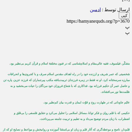
ارسال توسط :
ادمین
کپی
https://hamyanequds.org/?p=3670
پ
پ
متفکّر، فیلسوف، فقیه عالی‌مقام و اسلام‌شناسی که در فنون مختلفۀ اسلام و قرآن کریم بی‌نظیر بود.
شخصیتی که عمر شریف و ارزنده خود را در راه اهداف مقدس اسلام صرف و با کجروی‌ها و انحرافات
مبارزه سرسختانه کرد. او نه فقط در زمره فرزندان تربیت‌یافته مکتب پیرجماران که فرزند عزیز، پاره تن
و حاصل عمر آن حکیم فرزانه بود. فداکاری که با شعاع فروزان خود مردگان را حیات می‌بخشید و به
ظلمت‌ها نور می‌افشاند.
عالِم جاودانی که در طهارت روح و قوّت ایمان و قدرت بیان کم‌نظیر بود.
حکیمی که با قلم روان و فکر توانا، مسائل اسلامی را تحلیل می‌کرد و حقایق فلسفی را بی‌قلق و
اضطراب، با زبان مردم توضیح می‌داد و به تعلیم و تربیت جامعه می‌پرداخت.
قلم‌دار، ناصح و موعظه‌گری که آثار قلم و زبان او بی‌استثنا آموزنده و روانبخش و مواعظ و نصایح او که از