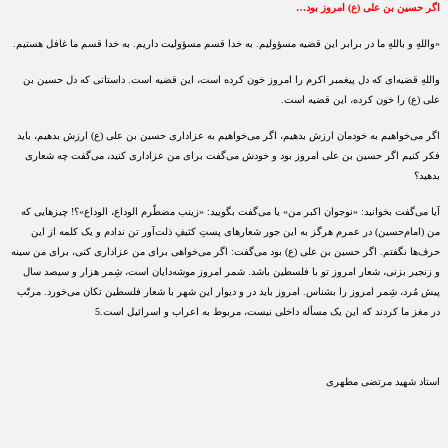
اگر حسین بن علی (ع) امروز بود…
«واللهِ و باللهِ ما در برابر این قضیه مسؤولیم. به خدا قسم مسؤولیت داریم. به خدا قسم ما غافل هستیم.
واللهِ قضیه‌ای که دل پیغمبر اکرم را امروز خون کرده است، این قضیه است. داستانی که دل حسین بن
علی (ع) را خون کرده، این قضیه است.
اگر می‌خواهیم به خودمان ارزش بدهیم، اگر می‌خواهیم به عزاداری حسین بن علی (ع) ارزش بدهیم، باید
فکر کنیم اگر حسین بن علی امروز بود و خودش می‌گفت برای من عزاداری کنید، می‌گفت چه شعاری
بدهید؟
آیا می‌گفت بخوانید: «نوجوان اکبر من» یا می‌گفت بگویید: «زینب مضطّرم الوداع، الوداع»؟! چیزهایی که
من (امام‌حسین) در عمرم هرگز به این جور شعارهای پستِ کثیفِ ذلت‌آور تن ندادم و یک کلمه از این
حرف‌ها نگفتم. اگر حسین بن علی (ع) بود می‌گفت: اگر می‌خواهی برای من عزاداری کنی، برای من سینه
و زنجیر بزنی، شعار امروز تو با فلسطین باشد. شمر امروز موشه‌دایان است، شِمر هزار و سیصد سال
پیش مُرد، شِمر امروز را بشناس. امروز باید در و دیوار این شهر با شعار فلسطین تکان می‌خورد. مرتّب
در مغز ما کردند که این یک مسأله داخلی نیست، مربوط به اعراب و اسرائیل است.5
استاد شهید مرتضی مطهری