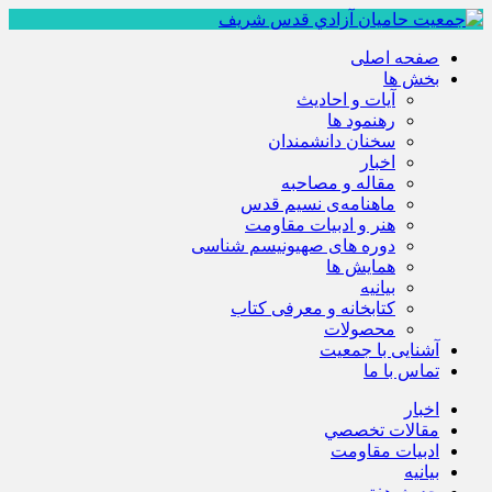
صفحه اصلی
بخش ها
آیات و احادیث
رهنمود ها
سخنان دانشمندان
اخبار
مقاله و مصاحبه
ماهنامه‌ی نسیم قدس
هنر و ادبیات مقاومت
دوره های صهیونیسم شناسی
همايش ها
بيانيه
کتابخانه و معرفی کتاب
محصولات
آشنایی با جمعیت
تماس با ما
اخبار
مقالات تخصصي
ادبيات مقاومت
بيانيه