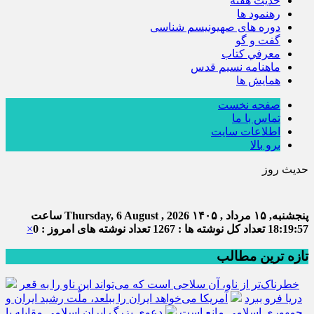
حديث هفته
رهنمود ها
دوره های صهیونیسم شناسی
گفت و گو
معرفي كتاب
ماهنامه نسيم قدس
همايش ها
صفحه نخست
تماس با ما
اطلاعات سایت
برو بالا
حدیث روز
امام علی
پنجشنبه, ۱۵ مرداد , ۱۴۰۵
Thursday, 6 August , 2026
ساعت
18:19:57
تعداد کل نوشته ها : 1267
تعداد نوشته های امروز : 0
×
تازه ترین مطالب
خطرناک‌تر از ناو، آن سلاحی است که می‌تواند این ناو را به قعر
دریا فرو ببرد
آمریکا می‌خواهد ایران را ببلعد، ملّت رشید ایران و
جمهوری اسلامی مانع است
دعوی بزرگ ایران اسلامی مقابله با