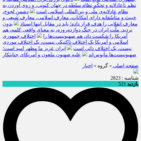
نظم ناعادلانه و تحکّم نظام سلطه در جهان کنونی، و روی آوردن به
نظام عادلانه‌ی ملّی و بین‌المللی اسلامی است
دشمنِ لجوج،
خبیث و متأسّفانه دارای امکانات، معارف اسلامی، معارف شیعی و
معارف انقلابی را هدف قرار داده؛ باید در مقابل اینها ایستاد
بدون
تردید، ملّت ایران در جنگ دوازده‌روزه، به معنای واقعی کلمه، هم
آمریکا را شکست داد، هم صهیونیست‌ها را
اختلاف جمهوری
اسلامی و آمریکا یک اختلاف تاکتیکی نیست، یک اختلاف موردی
نیست، یک اختلاف ذاتی است
ایران عزیز ما مظهر امید است؛
صهیونیست‌ها مأیوس‌اند
علیه صهیون ملعون و آمریکای جنایتکار
صفحه اصلی
» گروه »
اخبار
شناسه : 2823
بازدید
521