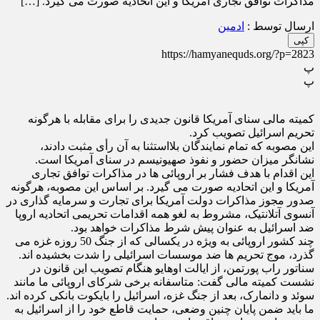
مذاکرات توافق تجاری آمریکا و این اتحادیه صورت می گیرد. […]
ارسال توسط :
ادمین
کپی
https://hamyanequds.org/?p=2823
پ
پ
کمیته مالی سنای آمریکا قانون جدیدی را برای مقابله با هرگونه
تحریم اسرائیل تصویب کرد.
این مصوبه که تمام نمایندگان بلااستثنا به آن رأی مثبت دادند،
نشانگر میزان حضور و نفوذ صهیونیسم در سنای آمریکا است.
این اقدام با هدف فشار بر اروپائی ها در مذاکرات توافق تجاری
آمریکا و این اتحادیه صورت می گیرد. بر اساس این مصوبه، هرگونه
صدور مجوز مذاکرات دولت آمریکا برای تجارت و سرمایه گذاری در
آنسوی آتلانتیک، مشروط به لغو همه اقدامات تحریمی اتحادیه اروپا
ضد اسرائیل به عنوان پیش شرط مذاکرات خواهد بود.
چند کشور اروپائی به ویژه در یکسالی که از جنگ 50 روزه غزه می
گذرد، موج تحریم ها ضد موسسات اسرائیلی را شدت بخشیده اند.
سناتور راب پورتمن، از ایالت اوهایو هنگام تصویب این قانون در
نشست کمیته مالی گفت: متاسفانه برخی شرکای اروپائی ما مانند
سوئد و دانمارک، بعد از جنگ غزه، اسرائیل را بایکوت بانکی کرده اند.
ما باید ضمن پایان چنین وضعی، حمایت قاطع خود را از اسرائیل به