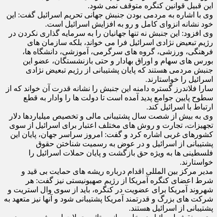
این قبیل قوانین کنگره متوقف نمی شود.
وی با اشاره به مردمی بودن جنبش جهانی تحریم اسرائیل گفت: این
خود نشانه انزوای کامل و رو به افزایش اسرائیل است.
وی افزود: این جنبش نه تنها جهانیان را به سرمایه گذاری نکردن در
رژیم تبعیض نژادی اسرائیل فرا می خواند، بلکه سازمان های
فرهنگی، ورزشی، گروه های سرگرمی، آموزشی، دانشگاه ها،
بورس های سهام و اوراق بهادار و حتی بازنشستگان، عضو این
جنبش مردمی هستند که پایان پشتیبانی از رژیم تبعیض نژادی
اسرائیل را خواستارند.
سارا فلاندرز گستره دامنه این جنبش را نشانه قدرت آن خواند که از
سطوح پایین جوامع پدید آمده است تا دولت ها را وادار به قطع
ارتباط با اسرائیل کند.
وی به بیش از شصت سال پشتیبانی مالی و تخصیص میلیاردها دلار
تجهیزات، تجارت و روش های مختلف اعتبار برای اسرائیل از سوی
کشورهای غربی اشاره کرد و گفت: امروز سراسر جهان، پایان این
پشتیبانی از اسرائیل و در عوض به رسمیت شناختن حقوق
فلسطینی ها به ویژه حق بازگشت و پایان حملات اسرائیل را
خواستارند.
مدیر مرکز بین المللی اقدام درباره ریشه های حمایت بی قید و
شرط اعضای کنگره آمریکا از رژیم صهیونیستی نیز گفت: هر
شهروند آمریکا برای عضویت در کنگره، باید از سوی وال استریت و
شرکت های بزرگ و قدرتمند آمریکا پشتیبانی شود و آنها نیز متعهد به
پشتیبانی از اسرائیل هستند.