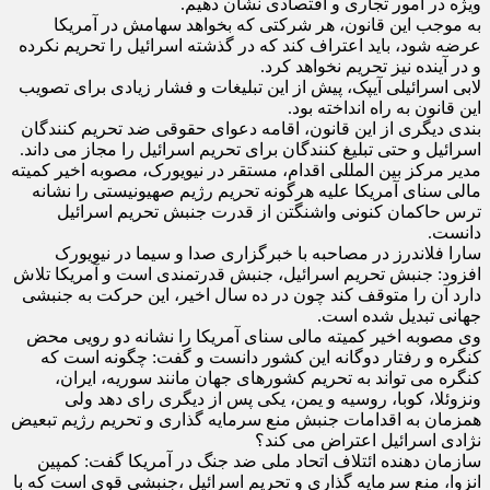
ویژه در امور تجاری و اقتصادی نشان دهیم.
به موجب این قانون، هر شرکتی که بخواهد سهامش در آمریکا
عرضه شود، باید اعتراف کند که در گذشته اسرائیل را تحریم نکرده
و در آینده نیز تحریم نخواهد کرد.
لابی اسرائیلی آیپک، پیش از این تبلیغات و فشار زیادی برای تصویب
این قانون به راه انداخته بود.
بندی دیگری از این قانون، اقامه دعوای حقوقی ضد تحریم کنندگان
اسرائیل و حتی تبلیغ کنندگان برای تحریم اسرائیل را مجاز می داند.
مدیر مرکز بین المللی اقدام، مستقر در نیویورک، مصوبه اخیر کمیته
مالی سنای آمریکا علیه هرگونه تحریم رژیم صهیونیستی را نشانه
ترس حاکمان کنونی واشنگتن از قدرت جنبش تحریم اسرائیل
دانست.
سارا فلاندرز در مصاحبه با خبرگزاری صدا و سیما در نیویورک
افزود: جنبش تحریم اسرائیل، جنبش قدرتمندی است و آمریکا تلاش
دارد آن را متوقف کند چون در ده سال اخیر، این حرکت به جنبشی
جهانی تبدیل شده است.
وی مصوبه اخیر کمیته مالی سنای آمریکا را نشانه دو رویی محض
کنگره و رفتار دوگانه این کشور دانست و گفت: چگونه است که
کنگره می تواند به تحریم کشورهای جهان مانند سوریه، ایران،
ونزوئلا، کوبا، روسیه و یمن، یکی پس از دیگری رای دهد ولی
همزمان به اقدامات جنبش منع سرمایه گذاری و تحریم رژیم تبعیض
نژادی اسرائیل اعتراض می کند؟
سازمان دهنده ائتلاف اتحاد ملی ضد جنگ در آمریکا گفت: کمپین
انزوا، منع سرمایه گذاری و تحریم اسرائیل ،جنبشی قوی است که با