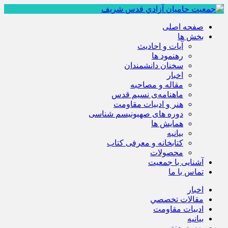
صفحه اصلی
بخش ها
آیات و احادیث
رهنمود ها
سخنان دانشمندان
اخبار
مقاله و مصاحبه
ماهنامه‌ی نسیم قدس
هنر و ادبیات مقاومت
دوره های صهیونیسم شناسی
همايش ها
بيانيه
کتابخانه و معرفی کتاب
محصولات
آشنایی با جمعیت
تماس با ما
اخبار
مقالات تخصصي
ادبيات مقاومت
بيانيه