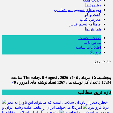
حديث هفته
رهنمود ها
دوره های صهیونیسم شناسی
گفت و گو
معرفي كتاب
ماهنامه نسيم قدس
همايش ها
صفحه نخست
تماس با ما
اطلاعات سایت
برو بالا
حدیث روز
پنجشنبه, ۱۵ مرداد , ۱۴۰۵
Thursday, 6 August , 2026
ساعت
5:17:35
تعداد کل نوشته ها : 1267
تعداد نوشته های امروز : 0
×
تازه ترین مطالب
خطرناک‌تر از ناو، آن سلاحی است که می‌تواند این ناو را به قعر
دریا فرو ببرد
آمریکا می‌خواهد ایران را ببلعد، ملّت رشید ایران و
جمهوری اسلامی مانع است
دعوی بزرگ ایران اسلامی مقابله با