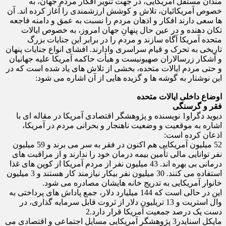
مندان مستقل آمریکایی، در جهت تنویر افکار مردم جهان، به
خصوص آمریکائیان، تلاش و کوشش ارزشمندی را آغاز کرده اند. آن
ها سعی دارند افکار و اذهان مردم را نسبت به عمق و دامنه فاجعه
تکان دهنده و در عین حال پنهانِ جهان امروز، به خصوص ایالات
متحده آمریکا آگاه سازند و مردم را در برابر این جنایات بزرگ
تاریخی به تحرک و قیام سراسری وادارند. افشای انواع جنایات پنهان
و آشکار زرسالاران صهیونیست و هیأت حاکمه آمریکا علیه جهانیان
و حتی مردم ایالات متحده، بخشی از تلاش های یاد شده است که در
این نوشتار به گوشه ها و گزیده هایی از آن اشاره می شود:
اوضاع داخلی ایالات متحده
فقر و گرسنگی
دیوید دگراو1 نویسنده و پژوهشگر اقتصادی آمریکا در مقاله ای با
اشاره به موقعیت و وضعیت ناهنجار و بحرانی مردم در آمریکا،
اذعان کرده است:
52 میلیون آمریکایی هم اکنون در فقر به سر می برند و 59 میلیون
نفر توانایی مالی تأمین بیمه درمان خود را ندارند و از مراقبت های
درمانی بی بهره اند. 43 میلیون نفر از مردم آمریکا از کوپن های غذا
استفاده می کنند. 30 میلیون نفر بیکار نیازمند کار هستند و 3 میلیون
خانوار آمریکایی به تدریج خانه هایشان مصادره می شود.
این در حالی است که 144 میلیارد دلار، جمع پاداش های پرداختی به
وال استریت و 13 تریلیون دلار از ثروت قابل سرمایه گذاری، در
دست یک درصد جمعیت آمریکا قرار دارد.2
مایکل اسنایدر3 پژوهشگر آمریکایی مسایل اجتماعی و اقتصادی می