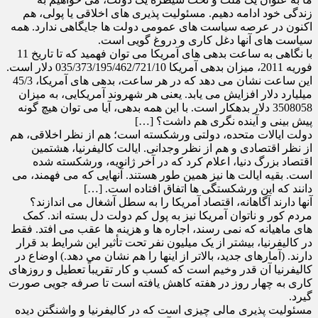
زندگی خود ادامه دهیم. مسئولیت پذیری های اخلاقی یا پولی، هم
اکنون در عرصه سیاست های عمومی دولت ها جایگاهی ندارد. همه
سیاست های آنها دغل کاری و دروغ گویی است.
با نگاهی به ساعت بدهی های آمریکا می توان فهمید که تا تاریخ 11
فوریه 2011، میزان بدهی آمریکا 035/373/195/462/721/10 دلار است.
این ساعت نشان می دهد که در هر ساعت، بدهی های آمریکا، 45/3
میلیارد دلار افزایش می یابد. یعنی هر شهروند آمریکایی، به میزان
3508058 دلار بدهکار است. با این همه بدهی، آیا می توان هیچ گونه
پیش بینی و آینده نگری هم داشت؟ […]
دولت ایالات متحده، دولتی ورشکسته است؛ هم از نظر اخلاقی، هم
از نظر اقتصادی و هم از نظر وجدانی. ایالت کالیفرنیا، هشتمین
اقتصاد بزرگ دنیا، اعلام کرد که در آخر ژانویه، ورشکسته شده
است. بقیه ایالت ها نیز همین طور هستند. آنهایی که می فهمند، می
دانند که این ورشکستگی ها اتفاق افتاده است. […]
آنها دارند آگاهانه، اقتصاد آمریکا را به سطل آشغال می اندازند؟
مردم کور و ناتوان آمریکا نیز به پول کم دولت دل بسته اند. کمک
های ماهیانه که نمی رسند، اجاره ها و هزینه ها عقب می افتد. فقط
در کالیفرنیا، بیشتر از یک میلیون نفر تحت تأثیر این شرایط بد قرار
دارند. (آمارهای جدید، بالاتر از اینها را هم نشان می دهد.) اوضاع در
کالیفرنیا آن قدر وخیم است که کسب و کار تقریباً تعطیل و روزهای
کاری به چهار روز در هفته کاهش یافته است تا صرفه جویی صورت
گیرد.
مسئولیت پذیری مالی چیزی است که در کالیفرنیا و واشنگتن دیده