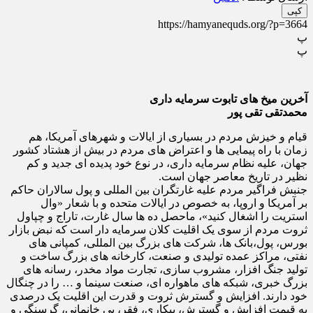
کپی
https://hamyanequds.org/?p=3664
پ
پ
آخرین میخ های تابوت سرمایه داری
محمدتقی تقی پور
قیام و خیزش مردم در بسیاری از ایالات و شهرهای آمریکا، هم
زمان با راه پیمایی ها و اعتراض های مردم در بیش از هشتاد کشور
جهان، علیه نظام سرمایه داری، در نوع خود پدیده ای جدید و کم
نظیر در تاریخ معاصر جهان است.
جنبش فراگیر مردم علیه غارتگران بین المللی و پول سالاران حاکم
بر آمریکا و اروپا، به خصوص در ایالات متحده و با شعار «وال
استریت را اشغال کنید»، ماحصل ده ها سال غارت، تاراج و چپاول
ثروت مردم از سوی یک اقلیت کلان سرمایه دار است که نبض بازار
بورس، پول،بانک ها، شرکت های بزرگ بین المللی، کمپانی های
نفتی، مراکز عمده تولیدی و صنعت، کارخانه های بزرگ ساخت و
تولید جنگ افزار، مشروب سازی، تجارت مواد مخدر، رسانه های
بزرگ خبری، شبکه های ماهواره ای، صنعت سینما و … را در چنگال
خود دارند. افزایش و گسترش ثروت و قدرت این اقلیت یک درصدی
به قیمت افزایش و گسترش، بیکاری، فقر، بی خانمانی، گرسنگی و