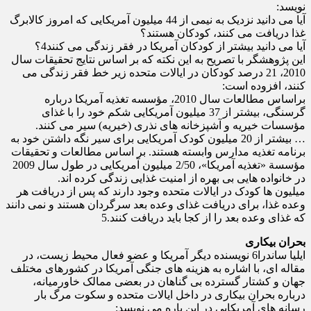
نویسد:
آیا می دانید نزدیک به نیمی از 44 میلیون آمریکایی که امروز کالابرگ
غذا دریافت می کنند، کودکان هستند؟
آیا می دانید بیشتر از کودکان آمریکا در فقر زندگی می کنند4؟
این پژوهشگر با تصریح به این نکته که بر اساس نتایج تحقیقات سال
2010، 21 درصد کودکان در ایالات متحده زیر خط فقر زندگی می
کنند، افزوده است:
براساس مطالعات سال 2010، مؤسسه تغذیه آمریکا درباره
گرسنگی، بیشتر از 37 میلیون آمریکایی شکم خود را با غذای
مؤسسات خیریه و آشپزخانه های نذری (خیریه) سیر می کنند.
… بیشتر از 20 میلیون کودک آمریکایی برای سیر نگه داشتن خود به
برنامه تغذیه مدارس وابسته هستند. بر اساس مطالعات و تحقیقات
مؤسسة «تغذیه آمریکا»، 2/50 میلیون آمریکایی در طول سال 2009
در خانواده هایی بی بهره از امنیت غذایی زندگی کرده اند.
میلیون ها کودک در ایالات متحده وجود دارند که پس از دریافت هر
وعده غذا، برای دریافت غذای وعده بعد سرگردان هستند و نمی دانند
که غذای وعده بعد را از کجا باید دریافت کنند.5
بحران بیکاری
ایلیا ساندرا6 نویسنده دیگر آمریکا و عضو فعال محیط زیست، در
مقاله ای، با اشاره به هزینه های جنگی آمریکا در کشورهای مختلف
جهان و کشتار گسترده بی گناهان در بعضی ممالک خاورمیانه،
درباره بحران بیکاری در داخل ایالات متحده و سکوت مرگ بار
رسانه های آمریکایی در این باره می نویسد: