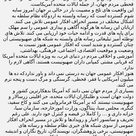
قحطی مردم جهان، از جمله ایالات متحده آمریکاست.
این واقعیت های تلخ و مصیبت بار در حالی بر جهان امروز سایه
شوم گسترده است که رسانه وابسته به اردوگاه نظام سلطه به
اشکال مختلف در مسیر انحراف افکار عمومی تلاش می کنند.
اربابان این رسانه ها هرگونه آگاهی و بیداری عمومی را سم مهلک
برای پایه های قدرت و ادامه حیات خود ارزیابی می کنند. تلاش های
توطئه آمیز تبلیغاتی رسانه های وابسته به شبکه های صهیونیستی آن
چنان گسترده و شدید است که افکار عمومی هنوز نسبت به
وضعیت و موقعیت اقتصادی، اجتماعی، فرهنگی، بهداشتی،
آموزشی و اخلاقی مردم در دنیای غرب، به ویژه ایالات متحده آمریکا
که قربانی مشتی کمپانی داران صهیونیست هستند، آگاهی لازم را
ندارد.
هنوز افکار عمومی جهان به درستی نمی داند و باور نداردکه ده ها
میلیون آمریکایی با فقر، قحطی، گرسنگی و مرگ دست و پنجه نرم
می کنند.
بسیاری از مردم جهان نمی دانند که آمریکا بدهکارترین کشور و
دولت جهان است و طلبکاران ایالات متحده، جز اقلیتی زرسالار و
صهیونیست نیستند که بر آمریکا فرمانروایی می کنند و کاخ سفید،
کنگره، مجلس سنا، پنتاگون، وزارت امورخارجه، سازمان سیا،
خزانه داری و … را کاملاً در قبضه و کنترل خود دارند. علی رغم
تحریف و سانسور اخبار و رویدادها و تلاش در مسیر انحراف افکار
عمومی از سوی شبکه های خبری نظام سلطه و رسانه های
صهیونیستی، برخی پژوهشگران، نویسندگان، تاریخ نگاران و اندیشه