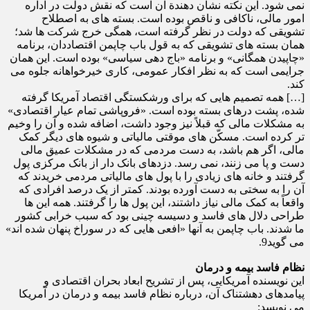
نمی شود. این نکته نشان دهندة آن است که نقش دولت در اداره
امور مالی، ناکافی و ناقص بوده است. بسته های به اصطلاح
تشویقی که دولت در نظر گرفته است، همگی خرج شرکت ها شد؛
همان بسته های تشویقی که به قول باب چاپمن اقتصاددان، برنامه
«چاپیدن همگانی» و برنامه «باج دهی سیاسی» بوده است. این همان
جرایمی است که به نظر افکار عمومی، کاری خیرخواهانه جلوه می
کند.
[…] همه تصمیم هایی که برای ورشکستگی اقتصاد آمریکا گرفته
شده، پشت درهای بسته بوده است. «فروپاشی تمام عیار اقتصادی»
به مشکلات مالی که قبلاً نیز وجود داشت، اضافه شده و آن را وخیم
تر کرده است. مسکّن های موقتی مالیاتی و شیوه های دیگر کمک
مالی، اگر هم باشد، به دست مردمی که در مشکلات عمیق مالی
دست و پا می زنند، نمی رسد. دزدهای بانک دار از بانک مرکزی پول
گرفتند و خانه های زیادی را با پول های مالیاتی مردمی خریدند که
آن را به سختی به دست آورده بودند. کمتر از یک درصد افرادی که
واقعاً به کمک مالی نیاز داشتند، این پول ها را گرفتند. همه این ها
طراحی دلال های فاسد و دسیسه چینی بود که سبب خرابی کشور
ما شدند. باب چاپمن به آنها «افعی هایی که در سوراخ پنهان شده اند»
می گوید9.
نظام فاسد بیمه و درمان
این نویسنده آمریکایی، پس از تشریح ابعاد بحران اقتصادی و
پیامدهای دهشتناک آن، درباره نظام فاسد بیمه و درمان در آمریکا
می نویسد: