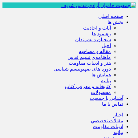
صفحه اصلی
بخش ها
آیات و احادیث
رهنمود ها
سخنان دانشمندان
اخبار
مقاله و مصاحبه
ماهنامه‌ی نسیم قدس
هنر و ادبیات مقاومت
دوره های صهیونیسم شناسی
همايش ها
بيانيه
کتابخانه و معرفی کتاب
محصولات
آشنایی با جمعیت
تماس با ما
اخبار
مقالات تخصصي
ادبيات مقاومت
بيانيه