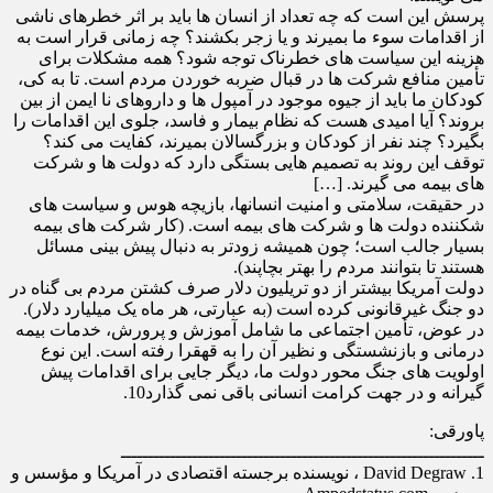
پرسش این است که چه تعداد از انسان ها باید بر اثر خطرهای ناشی
از اقدامات سوء ما بمیرند و یا زجر بکشند؟ چه زمانی قرار است به
هزینه این سیاست های خطرناک توجه شود؟ همه مشکلات برای
تأمین منافع شرکت ها در قبال ضربه خوردن مردم است. تا به کی،
کودکان ما باید از جیوه موجود در آمپول ها و داروهای نا ایمن از بین
بروند؟ آیا امیدی هست که نظام بیمار و فاسد، جلوی این اقدامات را
بگیرد؟ چند نفر از کودکان و بزرگسالان بمیرند، کفایت می کند؟
توقف این روند به تصمیم هایی بستگی دارد که دولت ها و شرکت
های بیمه می گیرند. […]
در حقیقت، سلامتی و امنیت انسانها، بازیچه هوس و سیاست های
شکننده دولت ها و شرکت های بیمه است. (کار شرکت های بیمه
بسیار جالب است؛ چون همیشه زودتر به دنبال پیش بینی مسائل
هستند تا بتوانند مردم را بهتر بچاپند).
دولت آمریکا بیشتر از دو تریلیون دلار صرف کشتن مردم بی گناه در
دو جنگ غیرقانونی کرده است (به عبارتی، هر ماه یک میلیارد دلار).
در عوض، تأمین اجتماعی ما شامل آموزش و پرورش، خدمات بیمه
درمانی و بازنشستگی و نظیر آن را به قهقرا رفته است. این نوع
اولویت های جنگ محور دولت ما، دیگر جایی برای اقدامات پیش
گیرانه و در جهت کرامت انسانی باقی نمی گذارد10.
پاورقی:
ــــــــــــــــــــــــــــــــــــــــــــــــــــــــــــــــــ
David Degraw .1 ، نویسنده برجسته اقتصادی در آمریکا و مؤسس و