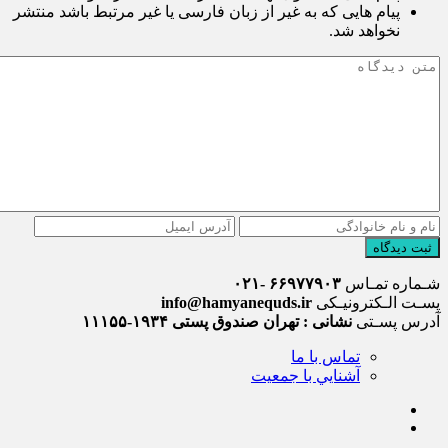
پیام هایی که به غیر از زبان فارسی یا غیر مرتبط باشد منتشر
نخواهد شد.
ثبت دیدگاه
شـماره تمـاس
۶۶۹۷۷۹۰۳ -۰۲۱
پسـت الـکترونیـکی
info@hamyanequds.ir
آدرس پسـتی
نشانی : تهران صندوق پستی ۱۹۳۴-۱۱۱۵۵
تماس با ما
آشنايي با جمعيت