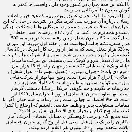
با اینکه این همه بحران در کشور وجود دارد، واقعیت ها کمتر به
گوش میلیون ها آمریکایی می رسد.
[…] امروزه ما با یک بحران عمیق روبه روییم که هیچ خبر و اطلاع
رسانی درباره آن صورت نمی گیرد، مگر در اینترنت. در حالی که این
بحران ها و اتفاقات عمیق ادامه دارد، آمریکایی ها با مشکلات بزرگی
دست و پنجه نرم می کنند: بی کاری 5/17 درصدی، یعنی فقط در
سال گذشته 6/2 میلیون شغل از بین رفته است؛ در هر ماه، 500
هزار شغل. نکته جالب اینجاست که در هفته اول فوریه، این میزان
به 626 هزار شغل رسید که به نقل از وزارت کار آمریکا، در 26 سال
گذشته یک رکورد محسوب می شود. بسیاری از شرکت ها و کارخانه
ها در حال تعدیل نیرو و کوچک شدن هستند. این شرکت ها شامل
«پاناسونیک» (با تعطیلی 27 شعبه در جهان و اخراج 15 هزار نفر)؛
«هوم دی پات»؛ «جنرال موتورز» (تعدیل مجموعاً 10 هزار شغل) و
«ماکی» (اخراج 7 هزار نفر) است. وضع اینها بهتر از شرکت هایی
مثل «سیرکوئیت سیتی» و «لیننز» است که کاملاً تعطیل شدند.
چه رسانه ها بگویند و چه نگویند، آمریکا در تنگنای سختی گرفتار
است. تنها تفاوت بحران اقتصادی امروز با بحران سال 1929 این
است که حالا اقتصاد ما جهانی است و در ارتباط با همه جهان. اگر ما
مقامات مسئولیت پذیر و وظیفه شناسی داشتیم که اوضاع را کنترل
کنند، نباید هیچ کدام از بحران های اقتصادی اتفاق می افتاد7.
البته منابع آگاه و برخی پژوهشگران مسائل اقتصادی آمریکا، آمار
بیکاران را در یک سال قبل، یعنی قبل از اوج گیری بحران اقتصادی
ایالات متحده، بیش از 30 میلیون نفر اعلام کرده بودند.