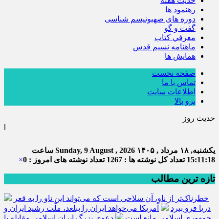
حديث هفته
رهنمود ها
دوره های صهیونیسم شناسی
گفت و گو
معرفي كتاب
ماهنامه نسيم قدس
همايش ها
صفحه نخست
تماس با ما
اطلاعات سایت
برو بالا
حدیث روز
امام علی (ع) می 
یکشنبه, ۱۸ مرداد , ۱۴۰۵
Sunday, 9 August , 2026
ساعت
15:11:19
تعداد کل نوشته ها : 1267
تعداد نوشته های امروز : 0
×
تازه ترین مطالب
خطرناک‌تر از ناو، آن سلاحی است که می‌تواند این ناو را به قعر
دریا فرو ببرد
آمریکا می‌خواهد ایران را ببلعد، ملّت رشید ایران و
جمهوری اسلامی مانع است
دعوی بزرگ ایران اسلامی مقابله با