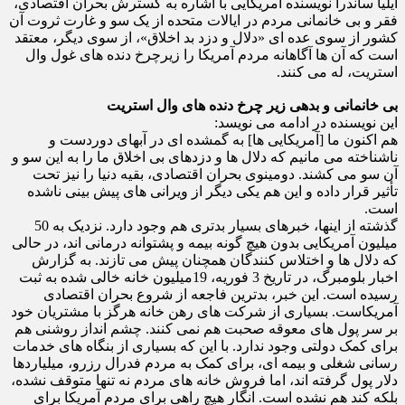
ایلیا ساندرا نویسنده آمریکایی با اشاره به گسترش بحران اقتصادی،
فقر و بی خانمانی مردم در ایالات متحده از یک سو و غارت ثروت آن
کشور از سوی عده ای «دلال و دزد بد اخلاق»، از سوی دیگر، معتقد
است که آن ها آگاهانه مردم آمریکا را زیرچرخ دنده های غول وال
استریت، له می کنند.
بی خانمانی و بدهی زیر چرخ دنده های وال استریت
این نویسنده در ادامه می نویسد:
هم اکنون ما [آمریکایی ها] به گمشده ای در آبهای دوردست و
ناشناخته می مانیم که دلال ها و دزدهای بی اخلاق ما را به این سو و
آن سو می کشند. دومینوی بحران اقتصادی، بقیه دنیا را نیز تحت
تأثیر قرار داده و این هم یکی دیگر از ویرانی های پیش بینی ناشده
است.
گذشته از اینها، خبرهای بسیار بدتری هم وجود دارد. نزدیک به 50
میلیون آمریکایی بدون هیچ گونه بیمه و پشتوانه درمانی اند، در حالی
که دلال ها و اختلاس کنندگان همچنان پیش می تازند. به گزارش
اخبار بلومبرگ، در تاریخ 3 فوریه، 19میلیون خانه خالی شده به ثبت
رسیده است. این خبر، بدترین فاجعه از شروع بحران اقتصادی
آمریکاست. بسیاری از شرکت های رهن خانه هرگز با مشتریان خود
بر سر پول های معوقه صحبت هم نمی کنند. چشم انداز روشنی هم
برای کمک دولتی وجود ندارد. با این که بسیاری از بنگاه های خدمات
رسانی شغلی و بیمه ای، برای کمک به مردم فدرال رزرو، میلیاردها
دلار پول گرفته اند، اما فروش خانه های مردم نه تنها متوقف نشده،
بلکه کند هم نشده است. انگار هیچ راهی برای مردم آمریکا برای