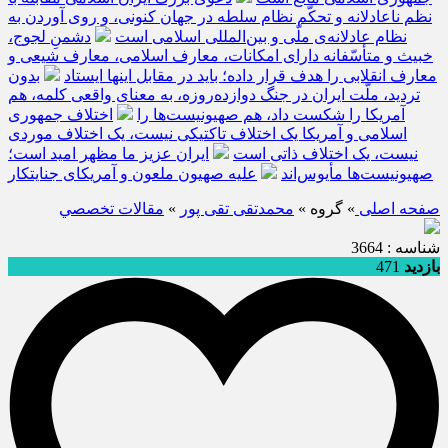
نظم ناعادلانه و تحکّم نظام سلطه در جهان کنونی، و روی آوردن به
نظام عادلانه‌ی ملّی و بین‌المللی اسلامی است
دشمنِ لجوج،
خبیث و متأسّفانه دارای امکانات، معارف اسلامی، معارف شیعی و
معارف انقلابی را هدف قرار داده؛ باید در مقابل اینها ایستاد
بدون
تردید، ملّت ایران در جنگ دوازده‌روزه، به معنای واقعی کلمه، هم
آمریکا را شکست داد، هم صهیونیست‌ها را
اختلاف جمهوری
اسلامی و آمریکا یک اختلاف تاکتیکی نیست، یک اختلاف موردی
نیست، یک اختلاف ذاتی است
ایران عزیز ما مظهر امید است؛
صهیونیست‌ها مأیوس‌اند
علیه صهیون ملعون و آمریکای جنایتکار
صفحه اصلی
» گروه »
محمدتقی تقی پور
»
مقالات تخصصي
شناسه : 3664
بازدید
471