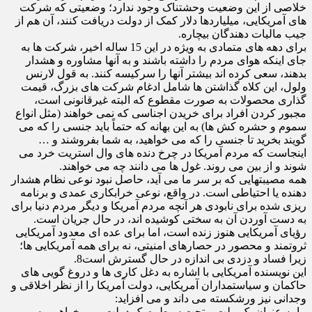
خلاصی از این وضعیت وحشتناک وجود ندارد؛ وضعیتی که شرکت
های آمریکایی، میلیاردها دلار کمک از دولت دریافت کنند، آن هم از
جیب مالیات دهندگان بیچاره.
برای دهه های متمادی به ویژه در این 15 ساله اخیر، شرکت ها به
جای اینکه هوای مردم را داشته باشند و به آنها مشاوره و هشدار
بدهند، سعی کرده اند بیشتر آنها را سرکیسه کنند. به قول لارنس
ولول، این کلاه گذاشتن ها شامل ادغام شرکت های بزرگ، قیمت
گذاری محصولات به صورت مقطوع که البته غیرقانونی است،
مجبور کردن افراد برای خریدن اجناسی که نمی خواهند (مثل انواع
سموم و حشره کش ها) به این بهانه که حتماً باید جنسی را که می
گویند بخرید تا جنسی را که می خواهید، به شما بفروشند و …
اینجاست که مردم آمریکا در چرخ دنده های وال استریت خرد می
شوند و از بین می روند. غول ها می دانند چه می خواهند.
همه مصیبتهایی که بر سر ما می آید، حاصل نبود نوعی نظام هشدار
دهنده یا احتیاطی است. در واقع، نوعی خرابکاری عمدی و برنامه
ریزی شده برای نابودی هر آنچه مردم آمریکا و دیگر مردم دنیا برای
به دست آوردن آن به سختی کوشیده اند، در حال جریان است.
رؤیای آمریکایی هنوز زنده است، اما برای عده ای معدود آمریکایی
ثروتمند و محصور در حصارهای امنیتی، نه برای همه آمریکایی ها؛
زیرا فساد و دزدی بی اندازه در حال گسترش است8.
این نویسنده آمریکایی با اشاره به دغل کاری ها و دروغ گویی های
حاکمان و سیاستمداران آمریکایی، دولت آمریکا را از نظر اخلاقی و
وجدانی نیز ورشکسته می داند و می افزاید:
ما به عنوان یک ملت و تحت سیطره یک دولت، می خواهیم به