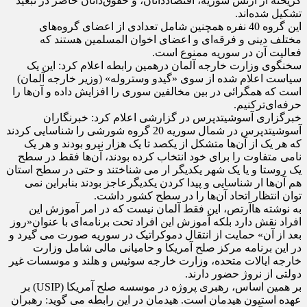
گریخته از ارتش سوریه، اقتصاددانان، و حقوق‌دانان حاضر در تبعید
تشکیل شده‌اند.
این گروه 40 نفره همچنین شامل تعدادی از اعضای گروه‌های
مختلف دینی و فرقه‌ای و اعضای اخوان المسلمین هستند که
فعالیت آن در سوریه ممنوع است.
سخنگوی وزارت خارجه آلمان درهمین رابطه اعلام کرد: این یک
سیاست اعلام شده از سوی «گیدو وستروله» (وزیر خارجه آلمان)
است که همگرائی در بین مخالفین سوری را افزایش داده و آن‌ها را
حرفه‌ای‌ترکنیم.
خبرگزاری آسوشیتدپرس در گزارشی اعلام کرد: خبرنگاران
آسوشیتدپرس در شمال سوریه 20 گروه شورشی را شناسایی کردند
که هر یک از آن‌ها متشکل از یکصد تا یک هزار نیرو بودند و هر یک
نامی متفاوت را برای خود انتخاب کرده بودند، آن‌ها فقط در سطح
یک روستا و یا یک شهر یکدیگر ار می شناختند و حتی در سطح استان
هم آن‌ها ار شناسایی و پیدا کردن یکدیگرعاجز بودند بنابراین نمی
توان انتظار اتحاد آن‌ها را در سطح کشور داشت.
به نوشته هاآرتص، این فقط آلمان نیست که در امر آموزش این
افراد نقش دارد بلکه آموزش این افراد تحت برنامه‌ای با عنوان«روز
بعد از آن» حمایت از انتقال دموکراتیک در سوریه صورت می گیرد و
در این برنامه مرکز صلح آمریکا و حامیانی مالی شامل وزارت
خارجه ایالات متحده، وزارت خارجه سوئیس و هلند و موسسات غیر
دولتی از نروژ حضور دارند.
بر همین اساس، رهبری پروژه در موسسه صلح آمریکا (USIP) بر
عهده استیون هیدمان است. هیدمان در این رابطه می گوید: رهبران