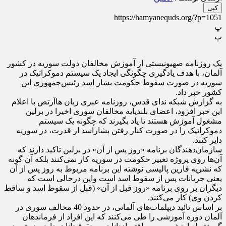
کپی
https://hamyanequds.org/?p=1051
پ
پ
یک روزنامه صهیونیستی از آموزش مخالفان دولت سوریه در کشور
آلمان، با هدف یادگیری چگونگی ایجاد یک سیستم دموکراتیک در
سوریه در صورت سقوط حکومت بشار اسد رئیس‌جمهوری این
کشور خبر داد.
به گزارش شبکه ندای قدس، روزنامه عبری زبان هاآرتص با اعلام
این خبر افزود، اعضای بلندپایه مخالفان سوری اخیرا در برلین
مشغول آموزش هستند تا یاد بگیرند که چگونه یک سیستم
دموکراتیک را در صورت کنار رفتن بشاراسد از قدرت، در سوریه
دایر کنند.
سازمان‌دهندگان برنامه «روز پس از آن» در برلین تاکید دارند که
آن‌ها روی پروژه تغییر حکومت در سوریه کار نمی‌کنند بلکه آن گونه
که نشریه فارین پالیسی نوشته این برنامه مربوط به روز پس از آن
یعنی جریانات پس از سقوط اسد است واین درحالی است که
دیگران بر روی برنامه «روز قبل از آن» (قبل از سقوط اسد و ساقط
کردن وی) کار می‌کنند.
بر اساس تائید دیپلمات‌های آلمانی، در حدود 40 مخالف سوری در
آلمان دوره آموزشی را طی می‌کنند که این افراد از فرماندهان