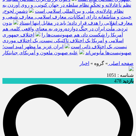
نظم ناعادلانه و تحکّم نظام سلطه در جهان کنونی، و روی آوردن به
نظام عادلانه‌ی ملّی و بین‌المللی اسلامی است
دشمنِ لجوج،
خبیث و متأسّفانه دارای امکانات، معارف اسلامی، معارف شیعی و
معارف انقلابی را هدف قرار داده؛ باید در مقابل اینها ایستاد
بدون
تردید، ملّت ایران در جنگ دوازده‌روزه، به معنای واقعی کلمه، هم
آمریکا را شکست داد، هم صهیونیست‌ها را
اختلاف جمهوری
اسلامی و آمریکا یک اختلاف تاکتیکی نیست، یک اختلاف موردی
نیست، یک اختلاف ذاتی است
ایران عزیز ما مظهر امید است؛
صهیونیست‌ها مأیوس‌اند
علیه صهیون ملعون و آمریکای جنایتکار
صفحه اصلی
» گروه »
اخبار
شناسه : 1051
بازدید
478