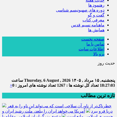
حديث هفته
رهنمود ها
دوره های صهیونیسم شناسی
گفت و گو
معرفي كتاب
ماهنامه نسيم قدس
همايش ها
صفحه نخست
تماس با ما
اطلاعات سایت
برو بالا
حدیث روز
ا
پنجشنبه, ۱۵ مرداد , ۱۴۰۵
Thursday, 6 August , 2026
ساعت
18:27:04
تعداد کل نوشته ها : 1267
تعداد نوشته های امروز : 0
×
تازه ترین مطالب
خطرناک‌تر از ناو، آن سلاحی است که می‌تواند این ناو را به قعر
دریا فرو ببرد
آمریکا می‌خواهد ایران را ببلعد، ملّت رشید ایران و
جمهوری اسلامی مانع است
دعوی بزرگ ایران اسلامی مقابله با