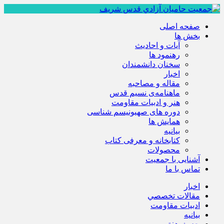
صفحه اصلی
بخش ها
آیات و احادیث
رهنمود ها
سخنان دانشمندان
اخبار
مقاله و مصاحبه
ماهنامه‌ی نسیم قدس
هنر و ادبیات مقاومت
دوره های صهیونیسم شناسی
همايش ها
بيانيه
کتابخانه و معرفی کتاب
محصولات
آشنایی با جمعیت
تماس با ما
اخبار
مقالات تخصصي
ادبيات مقاومت
بيانيه