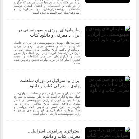
لرزه می‌افکنَد و به مردم دنیا نشان می‌دهد که چگونه
از عواطف و احساسات و اعتماد ایشان توسّط
به‌اصطلاح روشنفکران‌شان، دولت‌مردان‌شان و
رسانه‌های‌شان سوءاستفاده شده است.
سازمان‌های یهودی و صهیونیستی در
ایران ـ معرفی و دانلود کتاب
«سازمان‌های یهودی و صهیونیستی در ایران»، حاصل
تلاشی چندساله و مستمر برای بازخوانی برخی
رویدادهای ناگفته تاریخ معاصر ایران است. این اثر
بدون هر گونه پیشداوری درباره رویدادها، حول محور
اسناد و گزارش‌های «سازمان اطلاعات و امنیت
کشور» (ساواک) در دوره پهلوی، تحقیق و تدوین شده
است.
ایران و اسرائیل در دوران سلطنت
پهلوی ـ معرفی کتاب و دانلود
کتاب «ایران و اسرائیل در دوران سلطنت پهلوی» از
جمله معدود آثاری است که به طور مستند به تشریح
روابط پنهانی ایران و رژیم صهیونیستی در عصر
پهلوی پرداخته است. تاریخ معاصر ایران و نیز
خاورمیانه، بدون تبیین و تدوین ابعاد روابط و
همکاري‌ها و هماهنگی‌هاي ایرانِ دوره‌ی پهلوي و
رژیم صهیونیستی، تاریخی ناتمام است.
استراتژی پیرامونی اسرائیل ـ
معرفی کتاب و دانلود