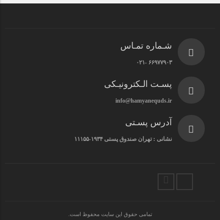
شـماره تمـاس
۶۶۹۷۷۹۰۳ -۰۲۱
پسـت الـکترونیـکی
info@hamyanequds.ir
آدرس پسـتی
نشانی : تهران صندوق پستی ۱۹۳۴-۱۱۱۵۵
تمامی حقوق این سایت محفوظ است.