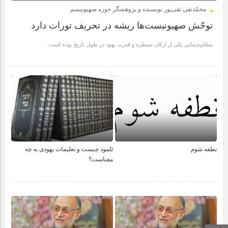
محمّدتقی تقی‌پور نویسنده و پژوهشگر حوزه صهیونیسم
توحّش صهیونیست‌ها ریشه در تحریف تورات دارد
مظلوم‌نمایی یکی از ارکان سیطره و قدرت یهود در طول تاریخ بوده است.
نطفه شوم
تَلمود چیست و تعلیمات یهودی به چه
معناست؟