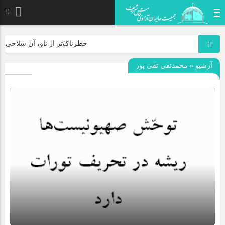
خطرناک‌تر از ناو، آن سلاحی است ک
آرشیو » محمدتقی تقی پور