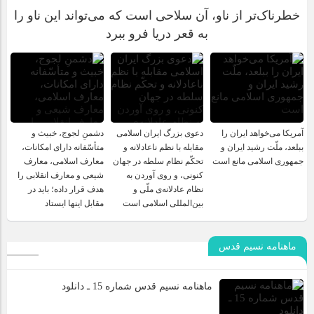
خطرناک‌تر از ناو، آن سلاحی است که می‌تواند این ناو را
به قعر دریا فرو ببرد
آمریکا می‌خواهد ایران را
دعوی بزرگ ایران اسلامی
دشمنِ لجوج، خبیث و
ببلعد، ملّت رشید ایران و
مقابله با نظم ناعادلانه و
متأسّفانه دارای امکانات،
جمهوری اسلامی مانع است
تحکّم نظام سلطه در جهان
معارف اسلامی، معارف
کنونی، و روی آوردن به
شیعی و معارف انقلابی را
نظام عادلانه‌ی ملّی و
هدف قرار داده؛ باید در
بین‌المللی اسلامی است
مقابل اینها ایستاد
ماهنامه نسیم قدس
ماهنامه نسیم قدس شماره 15 ـ دانلود