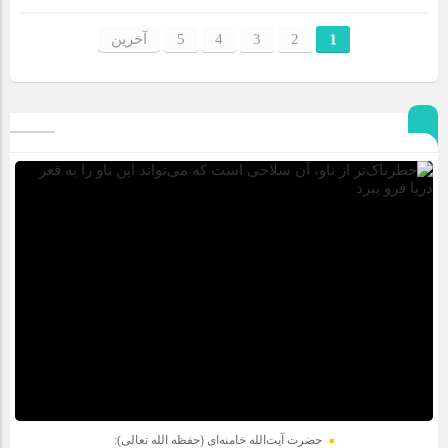
1
2
3
4
5
آخرین
حضرت آیت‌الله خامنه‌ای (حفظه الله تعالی):