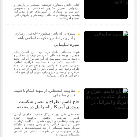
کتاب حاضر، دستاورد کوششی مستمر در بازبینی و
بازخوانی اسرار تکاپوی اطلاعاتی و جاسوسی
اسرائیل در بسیاری از کشورهای حوزه مدیترانه،
منطقه خاورمیانه و به بیانی درست‌تر و جامع‌تر، قاره
آسیا و آفریقاست.
سیره‌ای که باید «منشور» اخلاقی، رفتاری
و اداری در نظام و حکومت اسلامی باشد.
سیره سلیمانی
شهید سلیمانی «اهل درد» بود. این انسان نیک،
مؤمن، باورمند و متعالی با دردِ هم نوع خود غمگین و
دردمند می‌شد. مهم نبود که این هم نوع ایرانی باشد
یا افغانی، پاکستانی، فلسطینی، عراقی، لبنانی،
بحرینی، یمنی و آفریقایی. درد و غمِ هم نوعان تمام
ظرف وجود الهی و انسانی‌اش را لبریز از غم و درد
می‌کرد و در مسیر حل و چاره جویی آن از هیچ همّت
و حرکتی فروگذار نمی‌کرد.
مقاومت فلسطین: از شهید قسّام تا شهید
قاسم سلیمانی
حاج قاسم، طراح و معمار شکست
پروژه‌ی آمریکا و اسرائیل در منطقه
محمدتقی تقی پور، دبیرکل جمعیت حامیان آزادی
قدس شریف، محقق برجسته حوزه
صهیونیسم‌شناسی و تاریخ معاصر، با نگاهی کوتاه به
شهید عزالدین قسّام، به بررسی هویت و جایگاه
سردار شهید سلیمانی از دید صهیونیست‌ها و نقش
رژیم صهیونیستی در شهادت ایشان بر اساس
مستندات می‌پردازد.