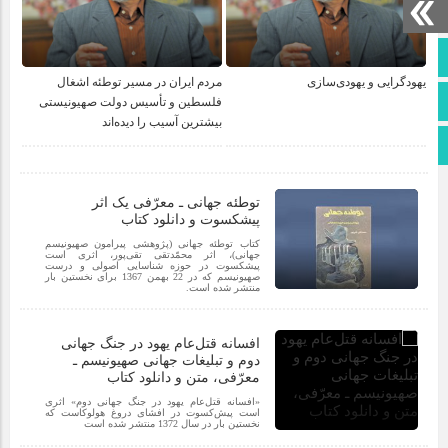
صفحه نخست
یهودگرایی و یهودی‌سازی
مردم ایران در مسیر توطئه‌ اشغال
تماس با ما
فلسطین و تأسیس دولت صهیونیستی
بیشترین آسیب را دیده‌اند
اطلاعات سایت
توطئه جهانی ـ معرّفی یک اثر
پیشکسوت و دانلود کتاب
کتاب توطئه جهانی (پژوهشی پیرامون صهیونیسم
جهانی)، اثر محمّدتقی تقی‌پور، اثری است
پیشکسوت در حوزه‌ شناسایی اصولی و درست
صهیونیسم که در 22 بهمن 1367 برای نخستین بار
منتشر شده است.
افسانه قتل‌عام یهود در جنگ جهانی
دوم و تبلیغات جهانی صهیونیسم ـ
معرّفی، متن و دانلود کتاب
«افسانه قتل‌عام یهود در جنگ جهانی دوم» اثری
است پیش‌کسوت در افشای دروغ هولوکاست که
نخستین بار در سال 1372 منتشر شده است