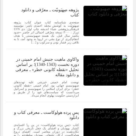
پژوهه صِهیَونیّت ـ معرّفی و دانلود
کتاب
صفحه‌‌ی شناسنامه کتاب عنوان کتاب: پژوهه
صِهیَونیّت به کوشش محمّد احمدی ناشر: مؤسسه
فرهنگی‌پژوهشی ضیاء اندیشه چاپ اول: دی 1376
تیراژ : ۳۰۰۰ نسخه معرّفی اجمالی اثر حاضر «حدود
یکصد سال قبل، یک هسته صهیونیستی با هدف
انتقام‏‌گیری از نوع بشر، در اروپا به وجود آمد، تا به
تلافی زیر فشار بودن و سرکوب و […]
واکاوی ماهیت جنبش امام خمینی در
دوره نخست (1343-1340)؛ بر اساس
تحلیل «نقطه کانونی خطر» ـ معرفی
و دانلود مقاله
نهضت امام خمینی خیزشی علیه تهدیدهای
صهیونیسم جهانی بود. امام خمینی «نقطه کانونی
خطر» برای ایران اسلامی را صهیونیسم و اسرائیل
می‌دانست که سیاست‌های خود را از طریق و
ابزاردستی حکومت پهلوی انجام می‌داد.
پسِ پرده هولوکاست ـ معرفی کتاب و
دانلود
کتاب «پَسِ پرده هولوکاست» در پیِ ردّ افسانه‌ی
کشتار یهودیان و افشای یک جعل تاریخی بزرگ و
تکان‌دهنده در دوران معاصر است. افشای دروغ
هولوکاست، ارکان تبلیغاتی یهودیان سلطه‌جو را به