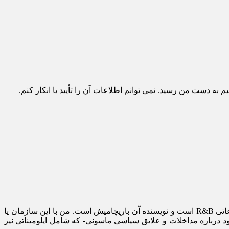
به دست من رسید. نمی ‏توانم اطلاعات آن را تأیید یا انکار کنم.
نمی ‏توانم اطلاعات آن را تأیید یا انکار کنم. فقط آنچه را به من عرضه شده در اختيار خوانندگان مي گذارم. منبع این گزارش سرویس اطلاعاتی R&B است و نویسنده آن باری‏چامیش است. من با این سازمان یا
ود درباره مداخلات و علایق سیاسی ماسونی- كه شامل ایلومیناتی نيز