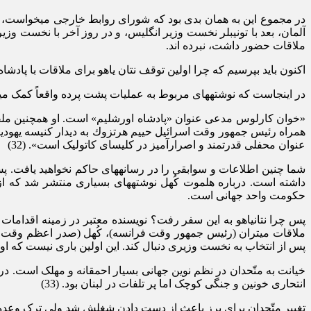
در مجموع این به همان بدی بود که شورای روابط خارجی می‏خواست، اما
آلمان، بعد با تونی‏بلر نخست وزیر انگلیس، و در روز آخر با نخست وزی
ملاقات حضور داشت، نبرده‏ اند.
اکنون باید بپرسیم که چرا اولین توقف نتان یاهو برای ملاقات با پادشاه اس
در اینجاست که نوشته‏های مربوط به عملیات پشت پرده واقعاً کمک می‏کن
«خوان کارلوس مدعی عنوان «پادشاه اورشلیم» است. او همچنین ملقب 
عنوان محفلی قدرتمند و اصرارآمیز در کلیسای کاتولیک است». (32)
شما چنین اطلاعات و سوابقی را در رسانه‏های حاکم نخواهید یافت. پس 
داشته است. درباره هلموت کُهل نوشته‏های بسیاری منتشر شد که از
حکومت واحد جهانی است.
پس چرا نتان‏یاهو به این سفر رفت؟ نویسنده معتبر در زمینه اقدامات 
ملاقات میتران (رئیس جمهور وقت فرانسه)، کُهل (صدر اعظم وقت آلم
پس از انتخاب به نخست وزیری دنبال کند. این اولین باری نیست که او رو
انتحاری خونین و جنگی کوچک اما پر تلفات در لبنان بود. (33)
تغییر متّحدان برای پرز باعث از دست دادن شغلش شد ولی ترک وعده ‏ه