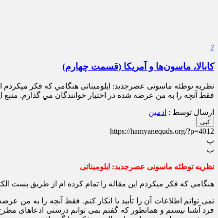
7
کابالا، ماسون‌ها و آمریکا (قسمت چهارم)
نظریه توطئه ماسونی عصرجدید: ایلومیناتی هنگامي كه فکر می‏کردم این 
فقط آنچه را به من عرضه شده در اختيار خوانندگان مي گذارم. منبع این گزار
ارسال توسط :
ادمین
کپی
https://hamyanequds.org/?p=4012
پ
پ
نظریه توطئه ماسونی عصرجدید: ایلومیناتی
هنگامي كه فکر می‏کردم این مقاله را تمام کرده‏ ام از طریق پست ال
فرد آشنا نیستم و همانطور که گفتم نمی ‏توانم درستی ادعا‏های مطرح