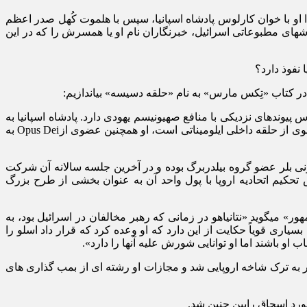
ا او با خوان کارلوس پادشاه اسپانیا، سپس با هلموت کُهل صدر اعظم
ارش‏های مطبوعاتی اسرائیل، خبرنگاران نام او یا همسرش را که در این
 نفوذ دارد؟
 در کتاب «تِکس مارس» به نام «حلقه دسیسه» بیاندازیم:
ندهای نزدیکی با منافع صهیونیسم یهودی دارد. پادشاه اسپانیا به
همراه رئیس جمهور وقت اسرائیل حییم هرتزوك به دیدار کنیسه یهودیان مادرید رفت تا این پیوند‏ها را محکم کند… خوان کارلوس نه تنها عضوی از حلقه داخلی ایلومیناتی است، او همچنین عضوی ازOpus Dei به
 تونی بلر عضو گروه بیلدربرگ بوده و در آخرین جلسه سالانه آن شرکت
كيم اتحادیه‏ اروپا با پول واحد آن به عنوان بخشی از طرح بزرگ
 می‏گوید «نتان‏یاهو در زمانی که رهبر مخالفان در اسرائیل بود، به
ی قویاً حکایت از این دارد که او وعده کرد که قرار داد اسلو را
او باشند اما او توانایی شورش علیه آنها را دارد».
زير وقت) توسط شاخه آنگِلوساکسون مجبور به ترک شاخه اروپایی شد و مجازات او رشته‏ ای از بمب‏ گذاری‏ های
ورد اسحاق رابین چنین شد.