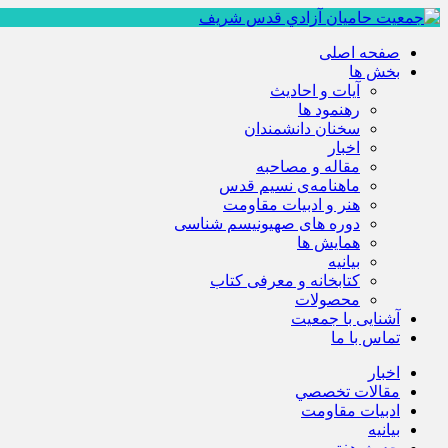
صفحه اصلی
بخش ها
آیات و احادیث
رهنمود ها
سخنان دانشمندان
اخبار
مقاله و مصاحبه
ماهنامه‌ی نسیم قدس
هنر و ادبیات مقاومت
دوره های صهیونیسم شناسی
همايش ها
بيانيه
کتابخانه و معرفی کتاب
محصولات
آشنایی با جمعیت
تماس با ما
اخبار
مقالات تخصصي
ادبيات مقاومت
بيانيه