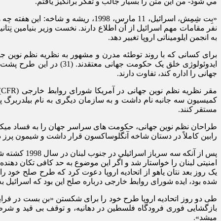
مي شود- من این متن را بسیار جالب و تفکر برانگیز یافتم.
نفر مقامات مهم اسرائیل از آن اطلاع دارند. نخست وزیر بنیامین‏ نِ
به انجمن ایلومیناتی اروپا تغییر دهد.
برای کسانی که با روند توطئه مدرن و مشهور به نظریه نظم نوین جه
ایدوئولوژی خلق یک حکومت 
جهانی را اداره كند، تفاوت دارند.
کميسیون سه جانبه نام داشت و به سازمان دیگری به نام بیلدربرگ پی
مستقر کنند.
طراحان نظم نوین جهانی، حکومت‏ های سراسر جهان را به فساد می‏کشند و
رابین کاملاً در دستان شاخه آنگلوساکسون قرار داشت و شیمون پرز در د
پس از آنکه 
امنیتی لبنان را خواستار شد و اگر این موضوع به حد کافی تکان‏ دهنده ن
یک روز بعد نتان یاهو از اتحادیه اروپا دعوت کرد که طرح صلح خود ر
شده بود، ایده شورای روابط خارجی درباره صلح این بود که اسرائیل به مرز‏های پیش از 1967 در همه مناطق از ج
طی دو روز اتحادیه اروپا طرح خود را برای شکستن «بن بست در فرای
بازگشایی فوری فرودگاه فلسطین در دهانیه، و توقف بی قید و شرط 
می‏شد».