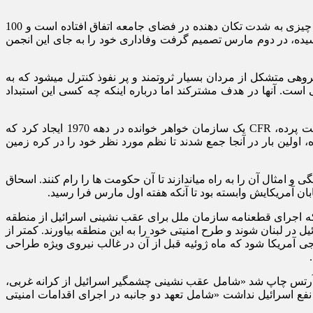
«بِت شِمِش، اسرائیل، 11 مارس، 1998، ریشه و شاخه: این هفته چه هفتة عجیبی برای تحولات نظم جدید جهانی در اسرائیل بود! بدون شک چیزی به شدت تکان ‏دهنده در فضای جامعه اتفاق افتاده است و 100
 رسيده، در دوم مارس تصمیم گرفت وفاداری خود را به جای این انجمن
هی متشکل از مردان بسیار ثروتمند و پر نفوذ کنترل می‏شود که به
ون و دیگری اروپایی است. آنها در هدف مشترکند اما درباره اینکه چه کسی این استبداد
مقر نظریه نظم نوین جهانی در آمریکا شورای روابط خارجی (CFR) در منهتن نیویورک است. برای رسیدن به اجماع با بقیه گروه‏های پشت پرده، CFR یک سازمان خواهر خوانده در دهه 1970 ایجاد کرد که
اولین بار در آنجا جمع شدند تا نظم مورد نظر خود را در کره زمین
امثال آن را به راه می‏اندازند تا آن حکومت ‏ها را رام کنند. اسحاق
ابان آمریکایش وابسته بود تا آنکه هفته اول مارس فرا رسید.
زمان) اولین نخست‏ وزیری بود که اجرای قطعنامه سازمان ملل برای عقب نشینی اسرائیل از منطقه
یل در لبنان شوند و طرح امنیتی خود را به این منطقه بیاورند. کمتر از
رجی آمریکا شود که ماه ژوئیه قبل از آن در غالب نیروی ویژه طراحی
هاآرتس چاپ شد «شامل عقب‏ نشینی چشمگیر اسرائیل از کرانه غربی،
ع اسرائیل نداشت «شامل تعهد دو جانبه در اجرای اقدامات امنیتی