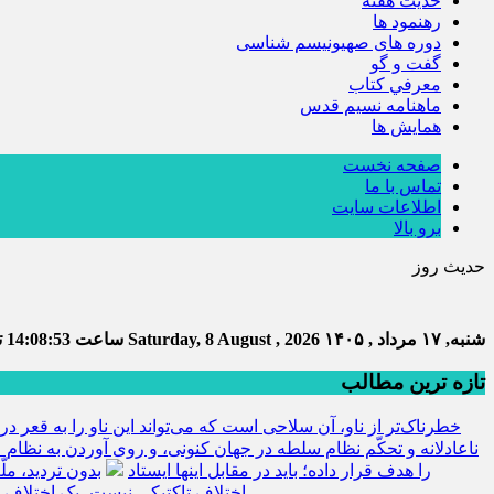
حديث هفته
رهنمود ها
دوره های صهیونیسم شناسی
گفت و گو
معرفي كتاب
ماهنامه نسيم قدس
همايش ها
صفحه نخست
تماس با ما
اطلاعات سایت
برو بالا
حدیث روز
شنبه, ۱۷ مرداد , ۱۴۰۵
Saturday, 8 August , 2026
ساعت
14:08:54
تع
تازه ترین مطالب
خطرناک‌تر از ناو، آن سلاحی است که می‌تواند این ناو را به قعر دری
ناعادلانه و تحکّم نظام سلطه در جهان کنونی، و روی آوردن به نظام ع
را هدف قرار داده؛ باید در مقابل اینها ایستاد
بدون تردید، مل
اختلاف تاکتیکی نیست، یک اختلاف