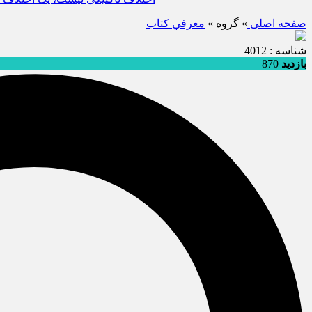
صفحه اصلی
» گروه »
معرفي كتاب
شناسه : 4012
بازدید
870