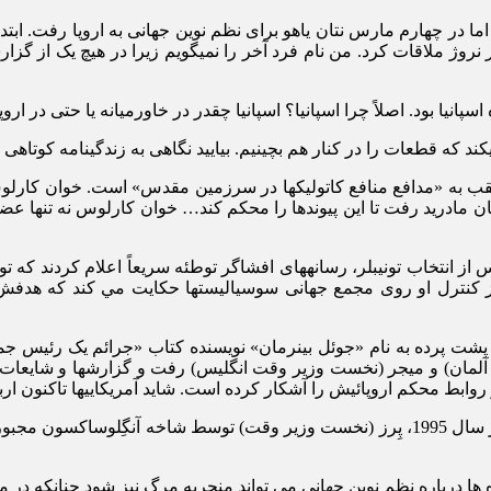
 در چهارم مارس نتان یاهو برای نظم نوین جهانی به اروپا رفت. ابتد
ر نروژ ملاقات کرد. من نام فرد آخر را نمی‏گویم زیرا در هیچ یک از گز
پانیا بود. اصلاً چرا اسپانیا؟ اسپانیا چقدر در خاورمیانه یا حتی در اروپا
د که قطعات را در کنار هم بچینیم. بیایید نگاهی به زندگینامه کوتاهی
به «مدافع منافع کاتولیک‏ها در سرزمین مقدس» است. خوان کارلوس پیو
از انتخاب تونی‏بلر، رسانه‏های افشاگر توطئه سریعاً اعلام کردند که
 کنترل او روی مجمع جهانی سوسیالیست‏ها حكايت مي كند كه هدفش تح
پشت پرده به نام «جوئل بینرمان» نویسنده کتاب «جرائم یک رئیس جمهور»
ان) و میجر (نخست وزیر وقت انگلیس) رفت و گزارش‏ها و شایعات بسیار
ابط محکم اروپائیش را آشکار کرده است. شاید آمریکایی‏ها تاكنون ارباب 
خیانت به متّحدان در نظم نوین جهانی بسیار احمقانه و مهلک است. در سال 1995، پِرز (نخست و
ا درباره نظم نوین جهانی می ‏تواند منجربه مرگ نیز شود چنانکه در م