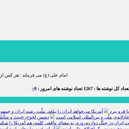
امام علی (ع) می فرماید : هر کس از خود بدگویی و انتقاد کند٬ خود را اصلاح کرده و هر کس خودستایی نماید٬ پس ب
داد کل نوشته ها : 1267
تعداد نوشته های امروز : 0
×
ا فرو ببرد
آمریکا می‌خواهد ایران را ببلعد، ملّت رشید ایران و جم
ادلانه‌ی ملّی و بین‌المللی اسلامی است
دشمنِ لجوج، خبیث و متأسّ
ّت ایران در جنگ دوازده‌روزه، به معنای واقعی کلمه، هم آمریکا را ش
 موردی نیست، یک اختلاف ذاتی است
ایران عزیز ما مظهر امید است