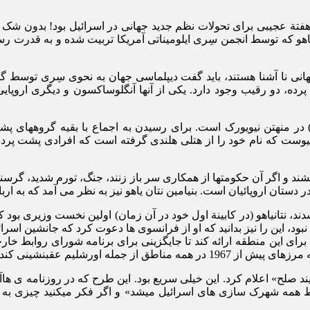
تان‏یاهو که توسط انجمن سِری ایلومیناتی آمریکا تربیت شده و به قدرت
انی نا آشنا هستند، باید گفت دیپلماسی جهان به نحوی سِری توسط گرو
جهانی معتقدند. (31) در این طرح پشت پرده، دو رقیب وجود دارد. یکی از آنها آنگلوساکس
وست که نام خود را از هتلی هلندی گرفته است که افرادی پشت پرده، 
 اگر آن حکومت‏ها از همکاری سر باز زنند، جنگ، تورم شدید، گرسنگی و 
ستان اروپائیان است. بنیامین نتان یاهو نیز به نظر می‏ آمد که به ارب
سه سرباز اسرائيلي در جنوب لبنان در سال 1998 کشته شدند، نتانیاهو (در كابينة اول خود در آن 
بود، این را نیز بدانید که او از فرانسوی‏ ها دعوت کرد که جانشین اسرائ
ا برای این منطقه ارائه کند تا جایگزینی برای برنامه شورای روابط خا
مله اورشليم عقب‏نشینی کند.
ند صلح» اعلام کرد. این خیلی سریع بود. این طرح که در روزنامه ی 
همه شهرک سازی‏ های اسرائیل می‏شد» و اگر فکر می‏کنید چیزی به نف