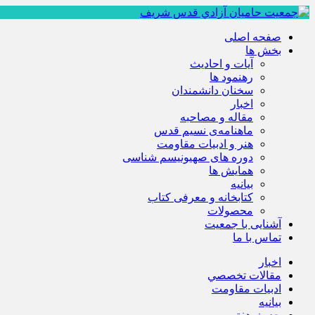
صفحه اصلی
بخش ها
آیات و احادیث
رهنمود ها
سخنان دانشمندان
اخبار
مقاله و مصاحبه
ماهنامه‌ی نسیم قدس
هنر و ادبیات مقاومت
دوره های صهیونیسم شناسی
همايش ها
بيانيه
کتابخانه و معرفی کتاب
محصولات
آشنایی با جمعیت
تماس با ما
اخبار
مقالات تخصصي
ادبيات مقاومت
بيانيه