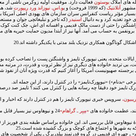
‌ های املاک
بوستون
فعالیت دارد. موفقیت اولیه زوکرمن ناشی از معام
 مشهور
آتلانتیک
(که 1999 فروخت) و ی
و.اس. نیوزاند ورد ریپورت
شد، هر 
ت بسیار مؤثر ریاست کنفرانس سران سازمان‌ های یهودی اصلی آمریکا ب
 خود تغذیه کرد و به دانیال
اسنیدر
(که تاجر و تبلیغاتچی جوان و مستع
شنگتن را حتی از دست مالک قدیمی و افسانه ‌ای ‌اش، جک کنت کوک، خ
 برونفمن به حساب می ‌آمد. آنها نیز از ابتدا مدیون حمایت خیریه ‌های 
ال گوناگون همکاری نزدیک بلند مدتی با یکدیگر داشته ‌اند.20
ی ‌تردید خانواده ‌های دیگری نیز از نظر ثروت و قدرت، در مرتبه مشاب
رجسته صهیونیست آمریکا را آغاز کنیم که قدرت ویژه آنان از نفوذ شدی
«بدنام») «نیویورک‌تایمز» را در کنترل دارند، از این جمله ‌اند.
‌تایمز خود دقیقاً چه رسانه ‌هایی را کنترل می ‌کنند؟ تایمز صد درصد ی
ریبیون،
ند، عظمت خانواده‌ های
«مِیِر ـ گراهام»
24 و نیوهاوس نیز بسیار قابل
ه به شهرها و اجتماع‌ های کوچک و بزرگ کشیده شده است.25