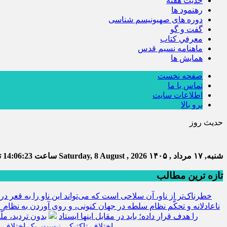
حديث هفته
رهنمود ها
دوره های صهیونیسم شناسی
گفت و گو
معرفي كتاب
ماهنامه نسيم قدس
همايش ها
صفحه نخست
تماس با ما
اطلاعات سایت
برو بالا
حدیث روز
شنبه, ۱۷ مرداد , ۱۴۰۵
Saturday, 8 August , 2026
ساعت
14:06:24
تع
تازه ترین مطالب
خطرناک‌تر از ناو، آن سلاحی است که می‌تواند این ناو را به قعر دری
ناعادلانه و تحکّم نظام سلطه در جهان کنونی، و روی آوردن به نظام ع
را هدف قرار داده؛ باید در مقابل اینها ایستاد
بدون تردید، مل
اختلاف تاکتیکی نیست، یک اختلاف