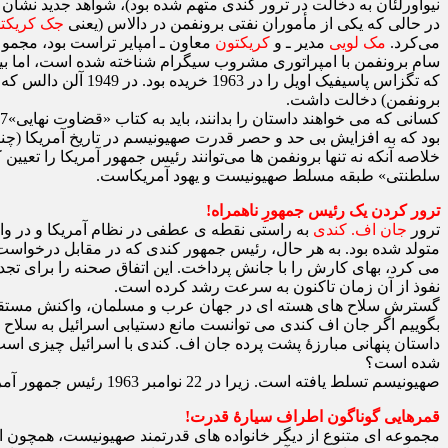
نیواورلئان به دخالت در ترور کندی متهم شده بود)، شواهد جدید نشان 
در حالی که یکی از مأموران نفتی برونفمن در دالاس (یعنی
جک کریکت
می‌کرد.
مک لویی
مدیر ـ و
کریکتون
معاون ـ امپایر تراست بود، مجموعه
سام برونفمن با امپراتوری مشروب سیگرام شناخته شده است، اما بی
که تگزاس پاسیفیک اویل را در 1963 خریده بود. در 1949 آلن دالس که بعدها رئیس سیا شد و کندی او را اخراج کرد و همچنین عضو کمیسیون وارن شد، وکیلی بود که در سرمایه‌ گذاری‌ های تجاری
برونفمن) دخالت داشت.
بود که به افزایش بی ‌حد و حصر قدرت صهیونیسم در تاریخ آمریکا (چنان
خلاصه آنکه نه تنها برونفمن ‌ها می‌توانند رئیس جمهور آمریکا را تعیی
سلطنتی» طبقه مسلط صهیونیست و یهود آمریکاست.
ترور کردن یک رئیس ‌جمهورِ ناهمراه!
ترور
جان اف. کندی
متولد شده بود. به هر حال، رئیس ‌جمهور کندی که در مقابل درخواست‌ 
می‌ کرد، بهای کارش را با جانش پرداخت. این اتفاق صحنه را برای تج
نفوذ از آن زمان تاکنون به سرعت رشد کرده است.
گسترش سلاح‌ های هسته‌ ای در جهان عرب و مسلمان، واکنش مستقیمی
بگوییم اگر جان اف کندی می‌ توانست مانع دستیابی اسرائیل به سلاح‌ 
داستان پنهانی مبارزۀ پشت ‌پرده جان اف. کندی با اسرائیل چیزی است ک
شده است؟
صهیونیسم تسلط یافته است. زیرا در 22 نوامبر 1963 رئیس جمهور آمریکا که قدرت آنان را زیر سؤال برده بود، در اقدامی علنی و زشت (در جنایتی که تا امروز بی ‌مجازات مانده) به قتل رسید.19
قمرهایی گوناگون اطراف سیارۀ قدرت!
مجموعه ‌ای متنوع از دیگر خانواده‌ های قدرتمند صهیونیست، همچون اق