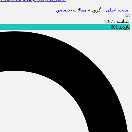
صفحه اصلی
» گروه »
مقالات تخصصي
شناسه : 4797
بازدید
601