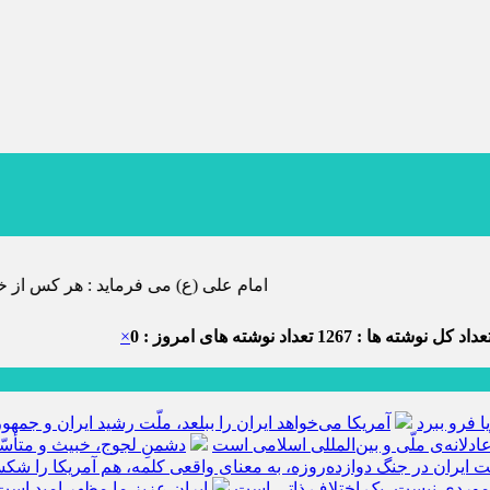
امام علی (ع) می فرماید : هر کس از خود بدگویی و انتقاد کند٬ خود را اصلاح کرده و هر کس خودستایی نماید٬ پس به تحق
داد کل نوشته ها : 1267
تعداد نوشته های امروز : 0
×
ا فرو ببرد
آمریکا می‌خواهد ایران را ببلعد، ملّت رشید ایران و جم
ادلانه‌ی ملّی و بین‌المللی اسلامی است
دشمنِ لجوج، خبیث و متأسّ
ّت ایران در جنگ دوازده‌روزه، به معنای واقعی کلمه، هم آمریکا را ش
 موردی نیست، یک اختلاف ذاتی است
ایران عزیز ما مظهر امید است