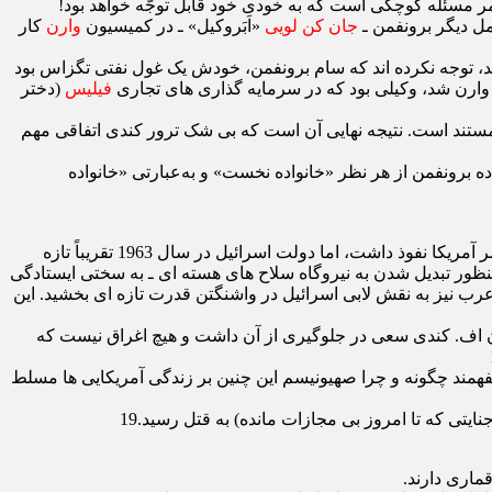
امر مسئله کوچکی است که به خودی خود قابل توجّه خواهد بود!
ل دیگر برونفمن ـ
جان کن لویی
«اَبَروکیل» ـ در کمیسیون
وارن
کار
ند، توجه نکرده ‌اند که سام برونفمن، خودش یک غول نفتی تگزاس بود
فیلیس
(دختر
رجوع کنند که ویرایش ششم 768 صفحه ‌ای آن اکنون موجود و کاملاً مستند است. نتیجه نهایی آن است که بی ‌شک ترور کندی اتفاقی مهم
اده برونفمن از هر نظر «خانواده نخست» و به‌عبارتی «خانواده
به راستی نقطه‌ ی عطفی در نظام آمریکا و در واقع جهان بود. اگرچه قدرت صهیونیست ‌ها مدت‌ ها در واشنگتن و سراسر آمریکا نفوذ داشت، اما دولت اسرائیل در سال 1963 تقریباً تازه
منظور تبدیل شدن به نیروگاه سلاح های هسته ‌ای ـ به سختی ایستادگی
رب نیز به نقش لابی اسرائیل در واشنگتن قدرت تازه ‌ای بخشید. این
 اف. کندی سعی در جلوگیری از آن داشت و هیچ اغراق نیست که
بفهمند چگونه و چرا صهیونیسم این چنین بر زندگی آمریکایی ‌ها مسلط
ماری دارند.