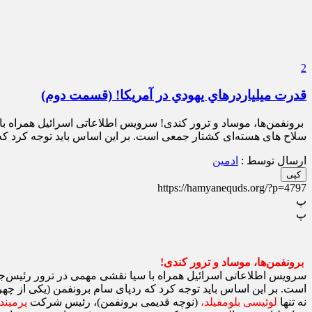
2
قدرت ميلياردرهاي يهودي در آمریکا! (قسمت دوم)
برونفمن‌ها، موساد و ترور کندی! سرویس اطلاعاتی اسرائیل همراه با 
سلاح ‌های هسته‌ای کشتار جمعی است. بر این اساس باید توجه کرد که 
ارسال توسط :
ادمین
کپی
https://hamyanequds.org/?p=4797
پ
پ
برونفمن‌ها، موساد و ترور کندی!
سرویس اطلاعاتی اسرائیل همراه با سیا نقشی مهمی در ترور رئیس‌جمه
است. بر این اساس باید توجه کرد که ردپای سام برونفمن (یکی از چهره
نه تنها
لوئیسی بلومفیلد،
(نوچه قدیمی برونفمن)، رئیس شرکت
پرمین