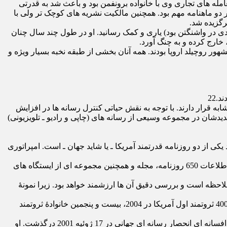
له‌ های تجاری وی با خانواده برونفمن بود و باعث شد به قدرتی
دو ماهنامه مهم بود. همچنین مالکیت نشریه‌ های کوچک ‌تر ولی با
رگزیده شد.
دی در واشنگتن بود) یاری و کمک رسانید. او در طول چند سال چنان
ارج کرده و به چنگ آورد.
مشهور روچیلد اروپا بودند. همه آنان بخشی از طبقه نخبه بسیار ویژه و
ه قرار دارند. با توجه به نقش حیاتی کنترل رسانه ‌ها در افزایش
دشان در مجموعه وسیعی از رسانه ‌های (چاپی و رادیو ـ تلویزیونی)
کی از دو روزنامه قدرتمند آمریکا ـ یا شاید جهان ـ است. امپراتوری
سرویس خبری نیویورک تایمز را هم در کنترل دارند که اخبار و اطلاعات 650 روزنامه، مجله و همچنین مجموعه ‌ای از ایستگاه ‌های
 ملاحظه است و بررسی دقیق آن ‌ها ارزشمند خواهد بود. زیرا نمونۀ
خانوادۀ «مِیِر ـ گراهام» با واشنگتن ‌پست معروف شده ‌اند و نیز خانوادۀ نیوهاوس قابل بررسی ‌اند. این خانواده براساس طبقه ‌بندی فوربز از 400 ثروتمند اول آمریکا در 2004، بیست ‌و پنجمین خانوادۀ ثروتمند
در مورد امپراتوری «مِیِر ـ گراهام» گفتنی است که «کاترین مِیِرگراهام» ـ چهره ‌ای قدیمی در گروه قدرتمند بیلدربرگ ـ یکی از شخصیت ‌های افسانه ‌ای انحصار رسانه ‌ای جهانی در 17 ژوئیه 2001 درگذشت. او