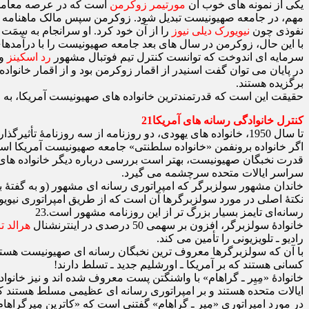
یکی از نمونه ‌های خوب آن
مورتیمر زوکرمن
است که در عرصه معامله
مهم، در جامعه صهیونیست تبدیل شود. زوکرمن سپس مالک ماهنامه
نفوذی چون
نیویورک دیلی نیوز
را از آن خود کرد. او سرانجام به سِمَ
با این حال، زوکرمن در سال‌ های بعد جامعه صهیونیست را با درآمدهای
سرمایه‌ ای اندوخت که توانست کنترل تیم فوتبال مشهور
رد اسکینز
وا
در پایان می‌ توان گفت اسنیدر از اقمار زوکرمن بود و از اقمار خانواده
برگزیده هستند.
حقیقت این است که قدرتمندترین خانواده ‌های صهیونیست آمریکا، به اشک
کنترل خانوادگی رسانه ‌های آمریکا21
تا سال 1950، خانواده ‌های یهودی، دو روزنامه از سه روزنامۀ تأثیرگذار ایالات متحده، یعنی نیویورک تایمز و واشنگتن پست را تصاحب کرده بودند.22
اگر خانواده برونفمن «خانواده سلطنتی» جامعه صهیونیست آمریکا است، ب
قدرت نخبگان صهیونیست، بهتر است بررسی درباره دیگر خانواده‌ های ب
سراسر ایالات متحده سرچشمه می ‌گیرد.
خاندان مشهور سولزبرگر که امپراتوری رسانه ‌ای مشهور (و به گفتۀ برخی 
نکتۀ اصلی در مورد سولزبرگرها آن است که از طریق امپراتوری نیویورک 
رسانه‌ای تایمز بسیار بزرگ ‌تر از این روزنامه مشهور است.23
خانوادۀ سولزبرگر، افزون بر سهمی 50 درصدی در اینترنشنال
هرالد ت
رادیو ـ تلویزیونی را تأمین می‌ کند.
با آن که سولزبرگرها معروف ‌ترین نخبگان رسانه ای صهیونیست هست
کسانی هستند که بر آمریکا ـ اورشلیم جدید ـ تسلط دارند!
ایالات متحده هستند و بر امپراتوری رسانه ‌ای عظیمی مسلط هستند ک