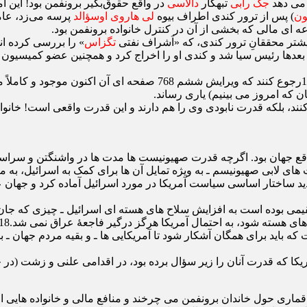
می‌ دهد
جک رابی
تبهکار
دالاسی
در واقع حقوق‌بگیر برونفمن بود! این 
ون
) پس از ترور کندی اطراف بیوه
لی هاروی اوسؤالد
پرسه می‌زد، عام
 ‌ای مالی که بخشی از آن در کنترل خانواده برونفمن بود.
شتر محققانِ ترور کندی، که «اَشراف نفتی
تگزاس
» را بررسی کرده ‌ا
کسانی که می ‌خواهند داستان را بدانند، باید به کتاب «قضاوت نهایی»17
 که امروز می ‌بینیم) یاری رساند.
ن کنند، بلکه قدرت نابودی وی را هم دارند و این قدرت واقعی است! خانو
های لابی صهیونیسم ـ به ویژه تمایل آن ‌ها برای کمک به اسرائیل، به 
دید ساختار اساسی سیاست آمریکا در مورد اسرائیل آماده کرد و جهان ع
 بوده است به افزایش سلاح ‌های هسته ‌ای اسرائیل ـ چیزی که جان
های هسته شود، به احتمال آمریکا هرگز درگیر فاجعۀ عراق نمی ‌شد.18
ه باید برای همگان آشکار شود تا آمریکایی ‌ها ـ و بقیه مردم جهان ـ 
ماری حول خاندان برونفمن می ‌چرخند و منافع مالی و خانواده ‌هایی اق