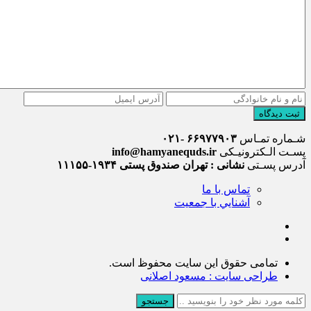
ثبت دیدگاه
شـماره تمـاس
۶۶۹۷۷۹۰۳ -۰۲۱
پسـت الـکترونیـکی
info@hamyanequds.ir
آدرس پسـتی
نشانی : تهران صندوق پستی ۱۹۳۴-۱۱۱۵۵
تماس با ما
آشنايي با جمعيت
تمامی حقوق این سایت محفوظ است.
طراحی سایت : مسعود اصلانی
جستجو