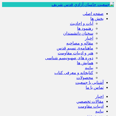
صفحه اصلی
بخش ها
آیات و احادیث
رهنمود ها
سخنان دانشمندان
اخبار
مقاله و مصاحبه
ماهنامه‌ی نسیم قدس
هنر و ادبیات مقاومت
دوره های صهیونیسم شناسی
همايش ها
بيانيه
کتابخانه و معرفی کتاب
محصولات
آشنایی با جمعیت
تماس با ما
اخبار
مقالات تخصصي
ادبيات مقاومت
بيانيه