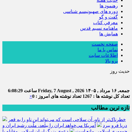
حديث هفته
رهنمود ها
دوره های صهیونیسم شناسی
گفت و گو
معرفي كتاب
ماهنامه نسيم قدس
همايش ها
صفحه نخست
تماس با ما
اطلاعات سایت
برو بالا
حدیث روز
جمعه, ۱۶ مرداد , ۱۴۰۵
Friday, 7 August , 2026
ساعت
6:08:29
تعداد کل نوشته ها : 1267
تعداد نوشته های امروز : 0
×
تازه ترین مطالب
خطرناک‌تر از ناو، آن سلاحی است که می‌تواند این ناو را به قعر
دریا فرو ببرد
آمریکا می‌خواهد ایران را ببلعد، ملّت رشید ایران و
جمهوری اسلامی مانع است
دعوی بزرگ ایران اسلامی مقابله با