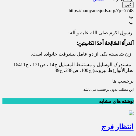
کپی
https://hamyanequds.org/?p=5748
پ
پ
رسول اكرم صلى الله عليه و آله :
اَلمَرأَةُ الصّالِحَةُ أَحَدُ الكاسِبَينِ؛
زن شايسته يكى از دو عامل پيشرفت خانواده است.
مستدرک الوسایل و مستنبط المسایل ج14 ، ص171 ، ح16411 –
بحارالأنوار(ط-بیروت) ج100، ص238، ح39
برچسب ها
این مطلب بدون برچسب می باشد.
نوشته های مشابه
انتظار فرج