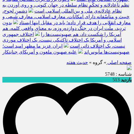
نظم ناعادلانه و تحکّم نظام سلطه در جهان کنونی، و روی آوردن به
نظام عادلانه‌ی ملّی و بین‌المللی اسلامی است
دشمنِ لجوج،
خبیث و متأسّفانه دارای امکانات، معارف اسلامی، معارف شیعی و
معارف انقلابی را هدف قرار داده؛ باید در مقابل اینها ایستاد
بدون
تردید، ملّت ایران در جنگ دوازده‌روزه، به معنای واقعی کلمه، هم
آمریکا را شکست داد، هم صهیونیست‌ها را
اختلاف جمهوری
اسلامی و آمریکا یک اختلاف تاکتیکی نیست، یک اختلاف موردی
نیست، یک اختلاف ذاتی است
ایران عزیز ما مظهر امید است؛
صهیونیست‌ها مأیوس‌اند
علیه صهیون ملعون و آمریکای جنایتکار
صفحه اصلی
» گروه »
حديث هفته
شناسه : 5748
بازدید
513