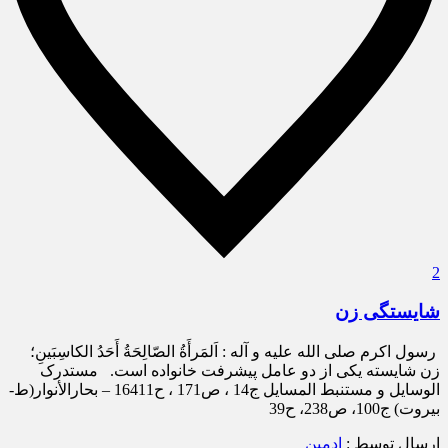
2
شایستگی زن
رسول اكرم صلى الله عليه و آله : اَلمَرأَةُ الصّالِحَةُ أَحَدُ الكاسِبَينِ؛
زن شايسته يكى از دو عامل پيشرفت خانواده است. مستدرک
الوسایل و مستنبط المسایل ج14 ، ص171 ، ح16411 – بحارالأنوار(ط-
بیروت) ج100، ص238، ح39
ارسال توسط :
ادمین