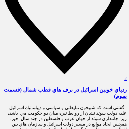
2
ردپاي خونين اسرائيل در برف‌ هاي قطب شمال (قسمت
سوم)
گفتني است كه شبيخون تبليغاتي و سياسي و ديپلماتيك اسرائيل
عليه دولت سوئد نشان از روابط تيره ميان دو حكومت مي باشد،
زيرا جانبداري سوئد از جهان عرب و فلسطين در چند سال اخير،
همچنين ايجاد موانع در مسير دولت اسرائيل و سازمان ‌هاي بين