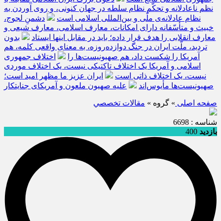
نظم ناعادلانه و تحکّم نظام سلطه در جهان کنونی، و روی آوردن به
نظام عادلانه‌ی ملّی و بین‌المللی اسلامی است
دشمنِ لجوج،
خبیث و متأسّفانه دارای امکانات، معارف اسلامی، معارف شیعی و
معارف انقلابی را هدف قرار داده؛ باید در مقابل اینها ایستاد
بدون
تردید، ملّت ایران در جنگ دوازده‌روزه، به معنای واقعی کلمه، هم
آمریکا را شکست داد، هم صهیونیست‌ها را
اختلاف جمهوری
اسلامی و آمریکا یک اختلاف تاکتیکی نیست، یک اختلاف موردی
نیست، یک اختلاف ذاتی است
ایران عزیز ما مظهر امید است؛
صهیونیست‌ها مأیوس‌اند
علیه صهیون ملعون و آمریکای جنایتکار
صفحه اصلی
» گروه »
مقالات تخصصي
شناسه : 6698
بازدید
400