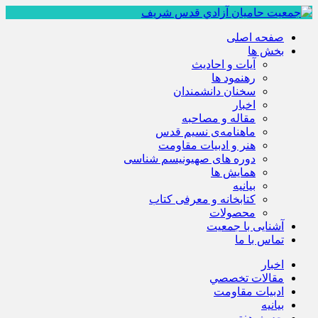
صفحه اصلی
بخش ها
آیات و احادیث
رهنمود ها
سخنان دانشمندان
اخبار
مقاله و مصاحبه
ماهنامه‌ی نسیم قدس
هنر و ادبیات مقاومت
دوره های صهیونیسم شناسی
همايش ها
بيانيه
کتابخانه و معرفی کتاب
محصولات
آشنایی با جمعیت
تماس با ما
اخبار
مقالات تخصصي
ادبيات مقاومت
بيانيه