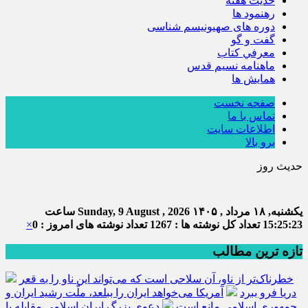
حديث هفته
رهنمود ها
دوره های صهیونیسم شناسی
گفت و گو
معرفي كتاب
ماهنامه نسيم قدس
همايش ها
صفحه نخست
تماس با ما
اطلاعات سایت
برو بالا
حدیث روز
امام 
یکشنبه, ۱۸ مرداد , ۱۴۰۵
Sunday, 9 August , 2026
ساعت
15:25:24
تعداد کل نوشته ها : 1267
تعداد نوشته های امروز : 0
×
تازه ترین مطالب
خطرناک‌تر از ناو، آن سلاحی است که می‌تواند این ناو را به قعر
دریا فرو ببرد
آمریکا می‌خواهد ایران را ببلعد، ملّت رشید ایران و
جمهوری اسلامی مانع است
دعوی بزرگ ایران اسلامی مقابله با