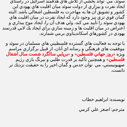
سوئد، مي تواند بخشي از تلاش ‌هاي هدفمند اسرائيل در راستاي
ايجاد نفرت و بيزاري از دولت سوئد ميان اقليت ‌هاي يهودي اين
كشور و تشويق آن‌ ها به مهاجرت به فلسطين اشغالي باشد. البته
گمان قوي ‌تري نيز وجود دارد كه ايجاد نفرت در ميان اقليت هاي
يهودي سوئد را تأييد مي كند، ولي هدف آن را، ايجاد موج بيداري و
اعتراض در ميان اقليت ‌ها و زمينه ‌سازي براي ايجاد يك لابي قدرتمند
يهودي در كشورهاي اسكانديناوي برمي شمارند.
با توجه به فعاليت ‌هاي گسترده فلسطيني‌ هاي مسلمان در سوئد و
موفقيت ‌هاي فرهنگي و رسانه‌ اي آنان، از قبيل برگزاري مراسم
ويژه
«روز جهاني فلسطين»
و
«برپايي سالگرد شصت سال اشغال
فلسطين»
و همچنين تأكيد بر قدرت طلبي و نيرنگ بازي رژيم
صهيونيستي، مي توان حدس و گمان اخير را به حقيقت نزديك تر
دانست.
نويسنده: ابراهيم خطاب
مترجم: اصغر علي كرمي