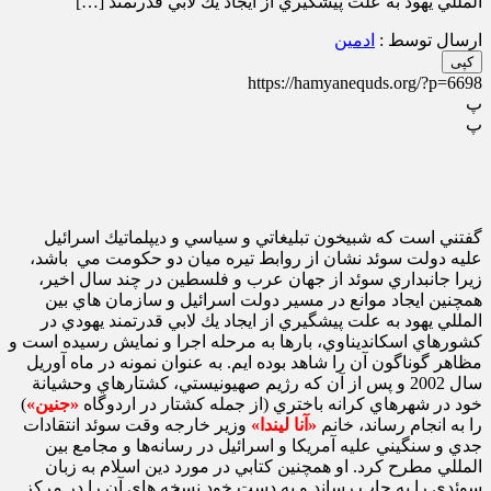
المللي يهود به علت پيشگيري از ايجاد يك لابي قدرتمند […]
ارسال توسط :
ادمین
کپی
https://hamyanequds.org/?p=6698
پ
پ
گفتني است كه شبيخون تبليغاتي و سياسي و ديپلماتيك اسرائيل
عليه دولت سوئد نشان از روابط تيره ميان دو حكومت مي باشد،
زيرا جانبداري سوئد از جهان عرب و فلسطين در چند سال اخير،
همچنين ايجاد موانع در مسير دولت اسرائيل و سازمان ‌هاي بين
المللي يهود به علت پيشگيري از ايجاد يك لابي قدرتمند يهودي در
كشورهاي اسكانديناوي، بارها به مرحله اجرا و نمايش رسيده است و
مظاهر گوناگون آن را شاهد بوده ‌ايم. به عنوان نمونه در ماه آوريل
سال 2002 و پس از آن كه رژيم صهيونيستي، كشتارهاي وحشيانة
خود در شهرهاي كرانه باختري (از جمله كشتار در اردوگاه
«جنين»
)
را به انجام رساند، خانم
«آنا ليندا»
وزير خارجه وقت سوئد انتقادات
جدي و سنگيني عليه آمريكا و اسرائيل در رسانه‌ها و مجامع بين
‌المللي مطرح كرد. او همچنين كتابي در مورد دين اسلام به زبان
سوئدي را به چاپ رساند و به دست خود نسخه ‌هاي آن را در مركز