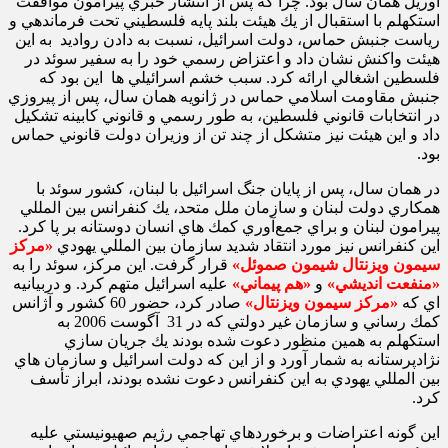
آوريل همان سال بود. چرا كه پس از انتشار خبري پيرامون موافقت
استكهلم با استقبال از يك هيئت بلند پايه فلسطيني تحت فرماندهي و
رياست جنبش حماس، دولت اسرائيل، نسبت به دادن رواديد به اين
هيئت واكنش نشان داد و اعتزاض رسمي خود را به سفير سوئد در
فلسطين اشغالي ارائه كرد. سبب خشم اسرائيلي ‌ها اين بود كه
جنبش مقاومت اسلامي حماس در ژانويه همان سال، پس از پيروزي
در انتخابات قانوني فلسطين، به طور رسمي و قانوني كابينه تشكيل
داد و اين هيئت نيز متشكل از چند تن از وزيران دولت قانوني حماس
بود.
در همان سال، پس از پايان جنگ اسرائيل با لبنان، كشور سوئد با
همكاري دولت لبنان و سازمان ملل متحد، يك كنفرانس بين المللي
پيرامون لبنان و براي جمع‌آوري كمك ‌هاي انسان دوستانه بر پا كرد.
اين كنفرانس نيز مورد انتقاد شديد سازمان بين المللي يهودي
«مركز
سيمون ويزنتال شيمون صموئل»
قرار گرفت. اين مركز، سوئد را به
«منفعت انديشي»
و
«هم پيماني»
عليه اسرائيل متهم كرد. و دربيانيه
‌اي كه
«مركز سيمون ويزنتال»
صادر كرد، حضور 60 كشور و آژانس
كمك‌ رساني و سازمان غير دولتي كه در 31 آگوست 2006 به
استكهلم به همين منظور دعوت شده بودند يك جريان سازي
نژاد‌پرستانه به شمار آورد و از اين كه دولت اسرائيل و سازمان ‌هاي
بين المللي يهودي به اين كنفرانس دعوت نشده بودند، ابراز تأسف
كرد.
اين گونه اعتراضات و برخوردهاي تهاجمي رژيم صهيونيستي عليه